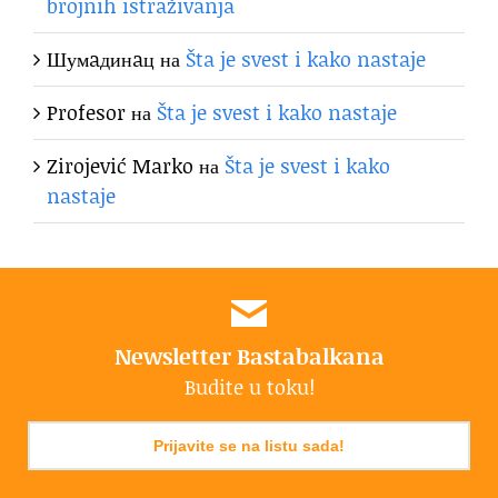
brojnih istraživanja
Шумaдинaц
на
Šta je svest i kako nastaje
Profesor
на
Šta je svest i kako nastaje
Zirojević Marko
на
Šta je svest i kako
nastaje
Newsletter Bastabalkana
Budite u toku!
Prijavite se na listu sada!