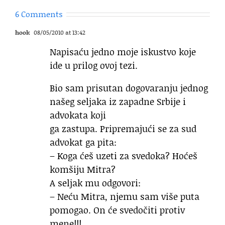
6 Comments
hook
08/05/2010 at 13:42
Napisaću jedno moje iskustvo koje
ide u prilog ovoj tezi.
Bio sam prisutan dogovaranju jednog
našeg seljaka iz zapadne Srbije i
advokata koji
ga zastupa. Pripremajući se za sud
advokat ga pita:
– Koga ćeš uzeti za svedoka? Hoćeš
komšiju Mitra?
A seljak mu odgovori:
– Neću Mitra, njemu sam više puta
pomogao. On će svedočiti protiv
mene!!!