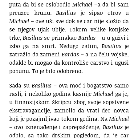
puta da bi se oslobodio
Michael
–a da bi sam
preuzeo krunu.
Basilius
je sipao otrov u
Michael
– ove uši sve dok se car nije složio da
se njegov ujak ubije. Tokom velike konjske
trke,
Basilius
se primakao
Bardas
– u u gužvi i
izbo ga na smrt. Nedugo zatim,
Basilius
je
zatražio da zameni
Bardas
– a na čelu vojske,
odakle bi mogao da kontroliše carstvo i uguši
pobunu. To je bilo odobreno.
Sada su
Basilius
– ova moć i bogatstvo samo
rasli, i nekoliko godina kasnije
Michael
ga je,
u finansijskom škripcu zbog svoje sopstvene
ekstravagancije, zamolio da vrati deo novca
koji je pozajmljivao tokom godina. Na
Michael
– ovo iznenađenje i zaprepašćenje,
Basilius
je
odbio, sa tako drskim pogledom, da je car