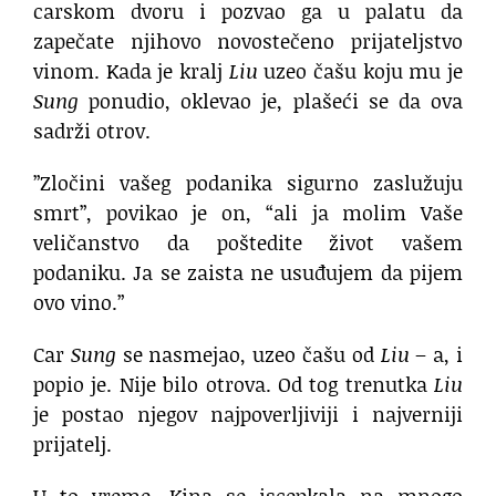
carskom dvoru i pozvao ga u palatu da
zapečate njihovo novostečeno prijateljstvo
vinom. Kada je kralj
Liu
uzeo čašu koju mu je
Sung
ponudio, oklevao je, plašeći se da ova
sadrži otrov.
”Zločini vašeg podanika sigurno zaslužuju
smrt”, povikao je on, “ali ja molim Vaše
veličanstvo da poštedite život vašem
podaniku. Ja se zaista ne usuđujem da pijem
ovo vino.”
Car
Sung
se nasmejao, uzeo čašu od
Liu
– a, i
popio je. Nije bilo otrova. Od tog trenutka
Liu
je postao njegov najpoverljiviji i najverniji
prijatelj.
U to vreme, Kina se iscepkala na mnogo