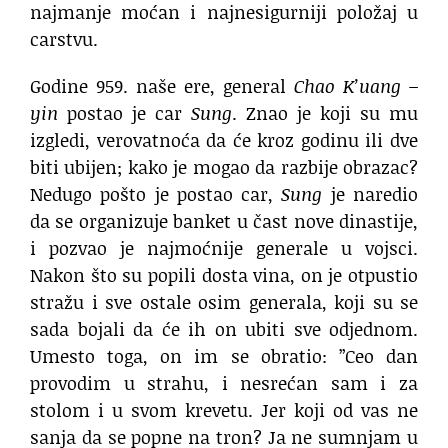
najmanje moćan i najnesigurniji položaj u
carstvu.
Godine 959. naše ere, general
Chao K’uang –
yin
postao je car
Sung
. Znao je koji su mu
izgledi, verovatnoća da će kroz godinu ili dve
biti ubijen; kako je mogao da razbije obrazac?
Nedugo pošto je postao car,
Sung
je naredio
da se organizuje banket u čast nove dinastije,
i pozvao je najmoćnije generale u vojsci.
Nakon što su popili dosta vina, on je otpustio
stražu i sve ostale osim generala, koji su se
sada bojali da će ih on ubiti sve odjednom.
Umesto toga, on im se obratio: ”Ceo dan
provodim u strahu, i nesrećan sam i za
stolom i u svom krevetu. Jer koji od vas ne
sanja da se popne na tron? Ja ne sumnjam u