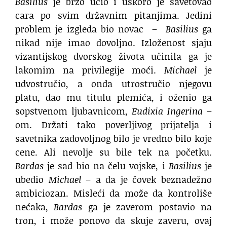
Basilius
je brzo učio i uskoro je savetovao
cara po svim državnim pitanjima. Jedini
problem je izgleda bio novac –
Basilius
ga
nikad nije imao dovoljno. Izloženost sjaju
vizantijskog dvorskog života učinila ga je
lakomim na privilegije moći.
Michael
je
udvostručio, a onda utrostručio njegovu
platu, dao mu titulu plemića, i oženio ga
sopstvenom ljubavnicom,
Eudixia Ingerina
–
om. Držati tako poverljivog prijatelja i
savetnika zadovoljnog bilo je vredno bilo koje
cene. Ali nevolje su bile tek na početku.
Bardas
je sad bio na čelu vojske, i
Basilius
je
ubedio
Michael
– a da je čovek beznadežno
ambiciozan. Misleći da može da kontroliše
nećaka,
Bardas
ga je zaverom postavio na
tron, i može ponovo da skuje zaveru, ovaj