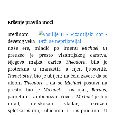
.
Kršenje pravila moći
Sredinom
devetog veka
naše ere, mladić po imenu
Michael III
preuzeo je presto Vizantijskog carstva.
Njegova majka, carica
Theodora
, bila je
proterana u manastir, a njen ljubavnik,
Theoctistus
, bio je ubijen; na čelu zavere da se
ukloni
Theodora
i da se
Michael
postavi na
presto, bio je
Michael
– ov ujak,
Bardas
,
pametan i ambiciozan čovek.
Michael
je bio
mlad, neiskusan vladar, okružen
spletkarošima, ubicama i rasipnicima. U