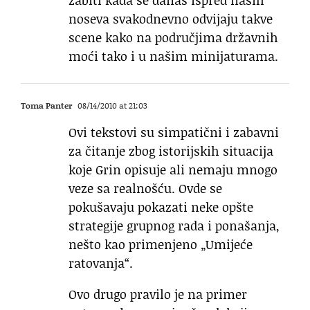
zabiti kada se danas ispred naših
noseva svakodnevno odvijaju takve
scene kako na područjima državnih
moći tako i u našim minijaturama.
Toma Panter
08/14/2010 at 21:03
Ovi tekstovi su simpatični i zabavni
za čitanje zbog istorijskih situacija
koje Grin opisuje ali nemaju mnogo
veze sa realnošću. Ovde se
pokušavaju pokazati neke opšte
strategije grupnog rada i ponašanja,
nešto kao primenjeno „Umijeće
ratovanja“.
Ovo drugo pravilo je na primer