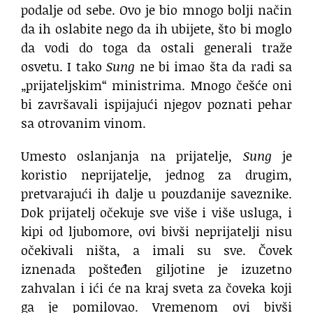
podalje od sebe. Ovo je bio mnogo bolji način
da ih oslabite nego da ih ubijete, što bi moglo
da vodi do toga da ostali generali traže
osvetu. I tako
Sung
ne bi imao šta da radi sa
„prijateljskim“ ministrima. Mnogo češće oni
bi završavali ispijajući njegov poznati pehar
sa otrovanim vinom.
Umesto oslanjanja na prijatelje,
Sung
je
koristio neprijatelje, jednog za drugim,
pretvarajući ih dalje u pouzdanije saveznike.
Dok prijatelj očekuje sve više i više usluga, i
kipi od ljubomore, ovi bivši neprijatelji nisu
očekivali ništa, a imali su sve. Čovek
iznenada pošteđen giljotine je izuzetno
zahvalan i ići će na kraj sveta za čoveka koji
ga je pomilovao. Vremenom ovi bivši