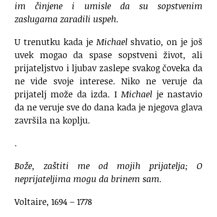
im činjene i umisle da su sopstvenim
zaslugama zaradili uspeh.
U trenutku kada je
Michael
shvatio, on je još
uvek mogao da spase sopstveni život, ali
prijateljstvo i ljubav zaslepe svakog čoveka da
ne vide svoje interese. Niko ne veruje da
prijatelj može da izda. I
Michael
je nastavio
da ne veruje sve do dana kada je njegova glava
završila na koplju.
.
Bože, zaštiti me od mojih prijatelja; O
neprijateljima mogu da brinem sam.
Voltaire, 1694 – 1778