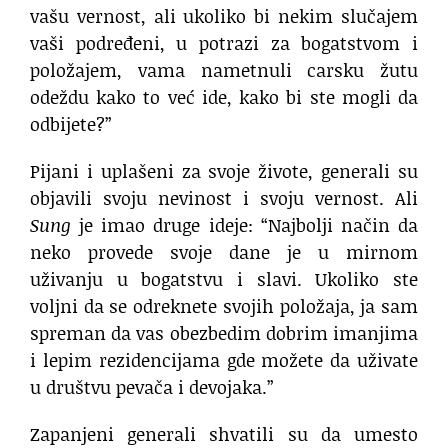
vašu vernost, ali ukoliko bi nekim slučajem
vaši podređeni, u potrazi za bogatstvom i
položajem, vama nametnuli carsku žutu
odeždu kako to već ide, kako bi ste mogli da
odbijete?”
Pijani i uplašeni za svoje živote, generali su
objavili svoju nevinost i svoju vernost. Ali
Sung
je imao druge ideje: “Najbolji način da
neko provede svoje dane je u mirnom
uživanju u bogatstvu i slavi. Ukoliko ste
voljni da se odreknete svojih položaja, ja sam
spreman da vas obezbedim dobrim imanjima
i lepim rezidencijama gde možete da uživate
u društvu pevača i devojaka.”
Zapanjeni generali shvatili su da umesto