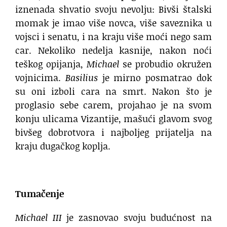
iznenada shvatio svoju nevolju: Bivši štalski
momak je imao više novca, više saveznika u
vojsci i senatu, i na kraju više moći nego sam
car. Nekoliko nedelja kasnije, nakon noći
teškog opijanja,
Michael
se probudio okružen
vojnicima.
Basilius
je mirno posmatrao dok
su oni izboli cara na smrt. Nakon što je
proglasio sebe carem, projahao je na svom
konju ulicama Vizantije, mašući glavom svog
bivšeg dobrotvora i najboljeg prijatelja na
kraju dugačkog koplja.
.
Tumačenje
Michael III
je zasnovao svoju budućnost na