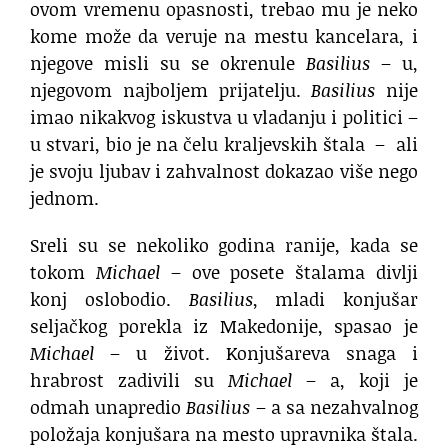
ovom vremenu opasnosti, trebao mu je neko
kome može da veruje na mestu kancelara, i
njegove misli su se okrenule
Basilius
– u,
njegovom najboljem prijatelju.
Basilius
nije
imao nikakvog iskustva u vladanju i politici –
u stvari, bio je na čelu kraljevskih štala – ali
je svoju ljubav i zahvalnost dokazao više nego
jednom.
Sreli su se nekoliko godina ranije, kada se
tokom
Michael
– ove posete štalama divlji
konj oslobodio.
Basilius
, mladi konjušar
seljačkog porekla iz Makedonije, spasao je
Michael
– u život. Konjušareva snaga i
hrabrost zadivili su
Michael
– a, koji je
odmah unapredio
Basilius
– a sa nezahvalnog
položaja konjušara na mesto upravnika štala.