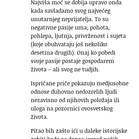
Najviša moć se dobija upravo onda
kada savladamo svog najvećeg
unutarnjeg neprijatelja. To su
negativne pasije uma; pohota,
pohlepa, ljutnja, privrženost i sujeta
(koje obuhvataju još nekoliko
desetina drugih). Onaj ko pobedi
svoje pasije postaje gospodarem
života – ali svog ne tudjih.
Ispričane priče pokazuju medjusobne
odnose duhovno nedozrelih ljudi
nezavisno od njihovih položaja ili
uloga na pozornici ovosvetskog
života.
Pitao bih zašto ići u daleke istorijske