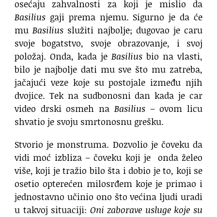
osećaju zahvalnosti za koji je mislio da
Basilius
gaji prema njemu. Sigurno je da će
mu
Basilius
služiti najbolje; dugovao je caru
svoje bogatstvo, svoje obrazovanje, i svoj
položaj. Onda, kada je
Basilius
bio na vlasti,
bilo je najbolje dati mu sve što mu zatreba,
jačajući veze koje su postojale između njih
dvojice. Tek na sudbonosni dan kada je car
video drski osmeh na
Basilius
– ovom licu
shvatio je svoju smrtonosnu grešku.
Stvorio je monstruma. Dozvolio je čoveku da
vidi moć izbliza – čoveku koji je onda želeo
više, koji je tražio bilo šta i dobio je to, koji se
osetio opterećen milosrđem koje je primao i
jednostavno učinio ono što većina ljudi uradi
u takvoj situaciji:
Oni zaborave usluge koje su