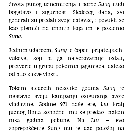
života punog uznemirenja i borbe
Sung
nudi
bogatsvo i sigurnost. Sledećeg dana, svi
generali su predali svoje ostavke, i povukli se
kao plemići na imanja koja im je poklonio
Sung
.
Jednim udarcem,
Sung
je čopor “prijateljskih”
vukova, koji bi ga najverovatnije izdali,
pretvorio u grupu pokornih jaganjaca, daleko
od bilo kakve vlasti.
Tokom sledećih nekoliko godina
Sung
je
nastavio svoju kampanju osiguranja svoje
vladavine. Godine 971 naše ere,
Liu
kralj
južnog Hana konačno mu se predao nakon
niza godina pobune. Na
Liu
– evo
zaprepašćenje Sung mu je dao položaj na