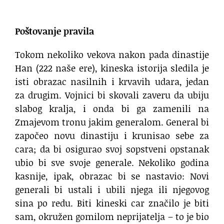
.
Poštovanje pravila
Tokom nekoliko vekova nakon pada dinastije
Han (222 naše ere), kineska istorija sledila je
isti obrazac nasilnih i krvavih udara, jedan
za drugim. Vojnici bi skovali zaveru da ubiju
slabog kralja, i onda bi ga zamenili na
Zmajevom tronu jakim generalom. General bi
započeo novu dinastiju i krunisao sebe za
cara; da bi osigurao svoj sopstveni opstanak
ubio bi sve svoje generale. Nekoliko godina
kasnije, ipak, obrazac bi se nastavio: Novi
generali bi ustali i ubili njega ili njegovog
sina po redu. Biti kineski car značilo je biti
sam, okružen gomilom neprijatelja – to je bio