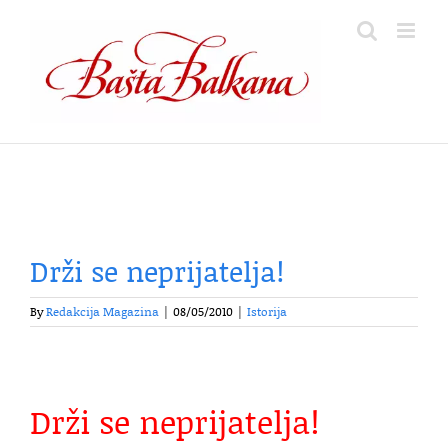
Skip
to
content
Drži se neprijatelja!
By
Redakcija Magazina
|
08/05/2010
|
Istorija
Drži se neprijatelja!