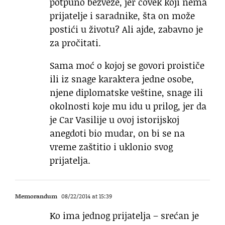
potpuno bezveze, jer čovek koji nema
prijatelje i saradnike, šta on može
postići u životu? Ali ajde, zabavno je
za pročitati.
Sama moć o kojoj se govori proističe
ili iz snage karaktera jedne osobe,
njene diplomatske veštine, snage ili
okolnosti koje mu idu u prilog, jer da
je Car Vasilije u ovoj istorijskoj
anegdoti bio mudar, on bi se na
vreme zaštitio i uklonio svog
prijatelja.
Memorandum
08/22/2014 at 15:39
Ko ima jednog prijatelja – srećan je