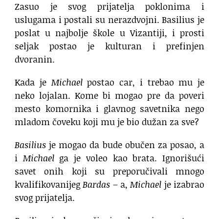
Zasuo je svog prijatelja poklonima i
uslugama i postali su nerazdvojni. Basilius je
poslat u najbolje škole u Vizantiji, i prosti
seljak postao je kulturan i prefinjen
dvoranin.
Kada je
Michael
postao car, i trebao mu je
neko lojalan. Kome bi mogao pre da poveri
mesto komornika i glavnog savetnika nego
mladom čoveku koji mu je bio dužan za sve?
Basilius
je mogao da bude obučen za posao, a
i
Michael
ga je voleo kao brata. Ignorišući
savet onih koji su preporučivali mnogo
kvalifikovanijeg
Bardas
– a,
Michael
je izabrao
svog prijatelja.