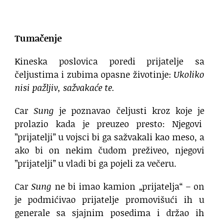
.
Tumačenje
Kineska poslovica poredi prijatelje sa
čeljustima i zubima opasne životinje:
Ukoliko
nisi pažljiv, sažvakaće te.
Car
Sung
je poznavao čeljusti kroz koje je
prolazio kada je preuzeo presto: Njegovi
”prijatelji” u vojsci bi ga sažvakali kao meso, a
ako bi on nekim čudom preživeo, njegovi
”prijatelji” u vladi bi ga pojeli za večeru.
Car
Sung
ne bi imao kamion „prijatelja“ – on
je podmićivao prijatelje promovišući ih u
generale sa sjajnim posedima i držao ih