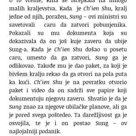
malih kraljevstva. Kada je
Ch’ien Shu
, kralj
jedne od njih, poražen,
Sung
– ovi ministri su
savetovali caru da zatvori pobunjenika.
Pokazali su mu dokumenta koja su
dokazivala da on još kuje zaveru da ubije
Sung-a. Kada je
Ch’ien Shu
došao u posetu
caru, umesto da ga zatvori,
Sung
ga je
odlikovao. Takođe mu je dao paket, za koji je
bivšem kralju rekao da ga otvori na pola puta
ka kući.
Ch’ien Shu
je na povratku otvorio
paket i video da on sadrži sve papire koji
dokumentuju njegovu zaveru. Shvatio je da je
Sung
znao za njegove ubilačke planove, ali ga
je pored svega poštedeo. Ta darežljivost ga je
osvojila, te je i on postao Sung – ov
najlojalniji podanik.