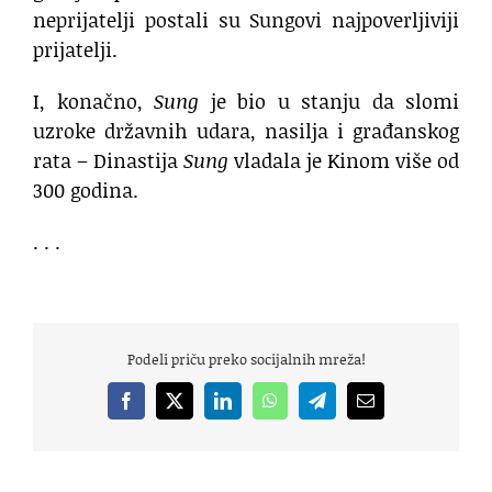
neprijatelji postali su Sungovi najpoverljiviji
prijatelji.
I, konačno,
Sung
je bio u stanju da slomi
uzroke državnih udara, nasilja i građanskog
rata – Dinastija
Sung
vladala je Kinom više od
300 godina.
. . .
Podeli priču preko socijalnih mreža!
Facebook
X
LinkedIn
WhatsApp
Telegram
Email