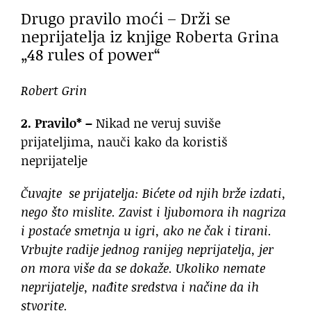
Drugo pravilo moći – Drži se
neprijatelja iz knjige Roberta Grina
„48 rules of power“
Robert Grin
2. Pravilo* –
Nikad ne veruj suviše
prijateljima, nauči kako da koristiš
neprijatelje
Čuvajte se prijatelja: Bićete od njih brže izdati,
nego što mislite. Zavist i ljubomora ih nagriza
i postaće smetnja u igri, ako ne čak i tirani.
Vrbujte radije jednog ranijeg neprijatelja, jer
on mora više da se dokaže. Ukoliko nemate
neprijatelje, nađite sredstva i načine da ih
stvorite.