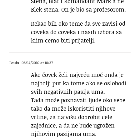
Stena, Blaf i Komandant Mark a ne
Blek Stena. On je bio sa profesorom.
Rekao bih oko teme da sve zavisi od
coveka do coveka i nasih izbora sa
kiim cemo biti prijatelji.
Louis
08/14/2010 at 10:37
Ako čovek želi najveću moć onda je
najbolji put ka tome ako se oslobodi
svih negativnih pasija uma.
Tada može poznavati ljude oko sebe
tako da može iskoristiti njihove
vrline, za najvišu dobrobit cele
zajednice, a da ne bude ugrožen
njihovim pasijama uma.