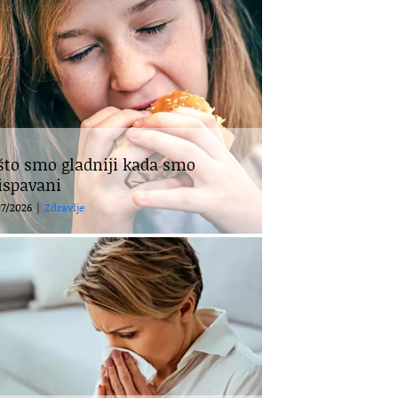
što smo gladniji kada smo
ispavani
7/2026
|
Zdravlje