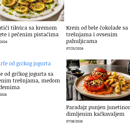
utići tikvica sa kremom
Krem od bele čokolade sa
fete i pečenim pistaćima
trešnjama i ovsenim
pahuljicama
/2026
07/25/2026
e od grčkog jogurta sa
enim trešnjama, medom
ademima
/2026
Paradajz punjen junetino
dimljenim kačkavaljem
07/18/2026