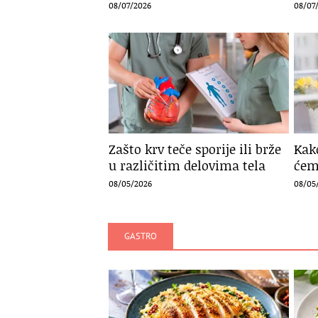
08/07/2026
08/07
Zašto krv teče sporije ili brže
Kak
u različitim delovima tela
ćem
08/05/2026
08/05
GASTRO