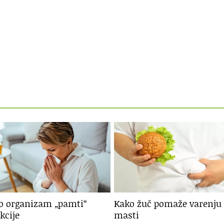
o organizam „pamti“
Kako žuč pomaže varenju
kcije
masti