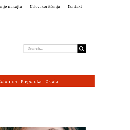
anje na sajtu
Uslovi korišćenja
Kontakt
Search
for:
Kolumna
Preporuka
Ostalo