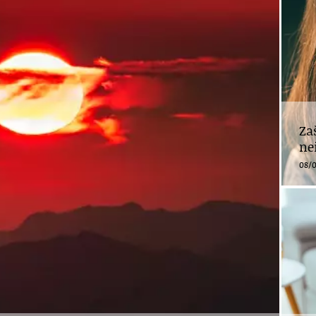
Za
ne
08/0