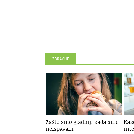
ZDRAVLJE
Zašto smo gladniji kada smo
Kak
neispavani
infe