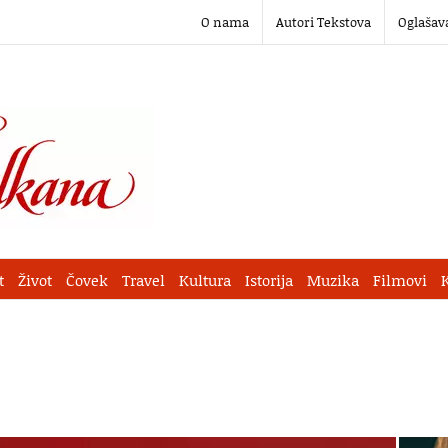
O nama
Autori Tekstova
Oglašav
t
Život
Čovek
Travel
Kultura
Istorija
Muzika
Filmovi