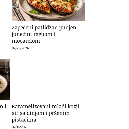
Zapečeni patlidžan punjen
junećim raguom i
mocarelom
07/25/2026
Karamelizovani mladi kozji
m i
sir sa dinjom i prženim
pistaćima
07/18/2026