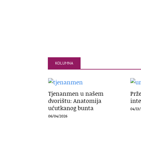
KOLUMNA
Tjenanmen u našem
Prž
dvorištu: Anatomija
inte
ućutkanog bunta
04/13
06/04/2026