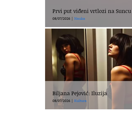
Prvi put viđeni vrtlozi na Suncu
08/07/2026
|
Nauka
Biljana Pejović: Iluzija
08/07/2026
|
Kultura