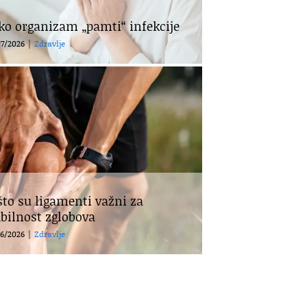
ko organizam „pamti“ infekcije
7/2026
|
Zdravlje
što su ligamenti važni za
abilnost zglobova
6/2026
|
Zdravlje