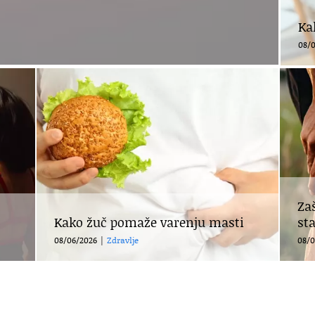
Ka
08/0
Za
Kako žuč pomaže varenju masti
st
08/06/2026
|
Zdravlje
08/0