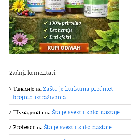
Zadnji komentari
Танасије
на
Zašto je kurkuma predmet
brojnih istraživanja
Шумaдинaц
на
Šta je svest i kako nastaje
Profesor
на
Šta je svest i kako nastaje