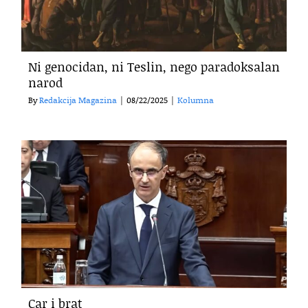
Ni genocidan, ni Teslin, nego paradoksalan
narod
By
Redakcija Magazina
|
08/22/2025
|
Kolumna
Car i brat