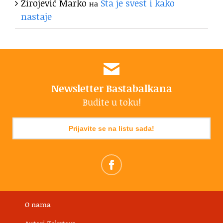
Zirojević Marko
на
Šta je svest i kako
nastaje
Newsletter Bastabalkana
Budite u toku!
Prijavite se na listu sada!
O nama