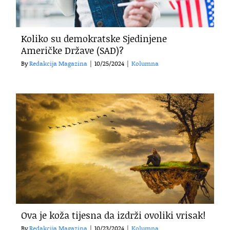
Koliko su demokratske Sjedinjene
Američke Države (SAD)?
By
Redakcija Magazina
|
10/25/2024
|
Kolumna
Ova je koža tijesna da izdrži ovoliki vrisak!
By
Redakcija Magazina
|
10/23/2024
|
Kolumna