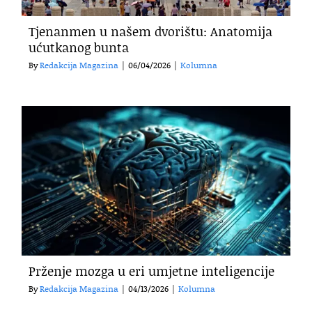
Tjenanmen u našem dvorištu: Anatomija
ućutkanog bunta
By
Redakcija Magazina
|
06/04/2026
|
Kolumna
Prženje mozga u eri umjetne inteligencije
By
Redakcija Magazina
|
04/13/2026
|
Kolumna