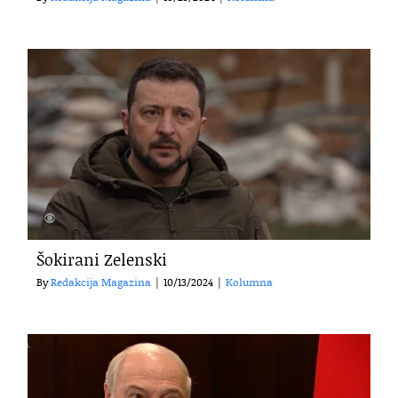
Šokirani Zelenski
By
Redakcija Magazina
|
10/13/2024
|
Kolumna