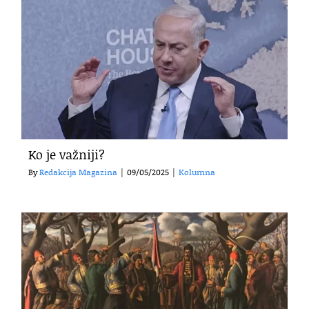
Ko je važniji?
By
Redakcija Magazina
|
09/05/2025
|
Kolumna