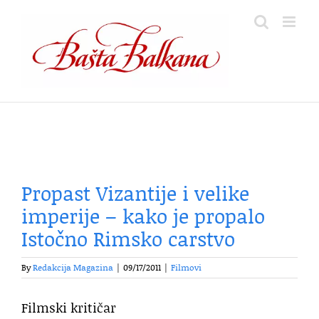
Skip
to
content
Propast Vizantije i velike
imperije – kako je propalo
Istočno Rimsko carstvo
By
Redakcija Magazina
|
09/17/2011
|
Filmovi
Filmski kritičar