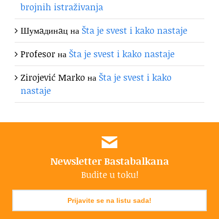
brojnih istraživanja
Шумaдинaц
на
Šta je svest i kako nastaje
Profesor
на
Šta je svest i kako nastaje
Zirojević Marko
на
Šta je svest i kako
nastaje
Newsletter Bastabalkana
Budite u toku!
Prijavite se na listu sada!