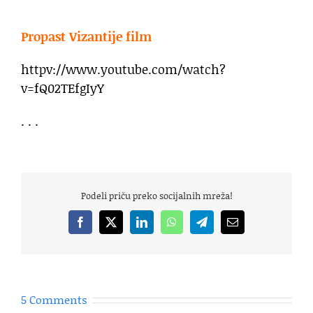
.
Propast Vizantije film
httpv://www.youtube.com/watch?
v=fQ02TEfgIyY
. . .
Podeli priču preko socijalnih mreža!
Facebook
X
LinkedIn
WhatsApp
Telegram
Email
5 Comments