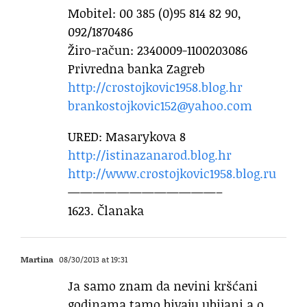
Mobitel: 00 385 (0)95 814 82 90,
092/1870486
Žiro-račun: 2340009-1100203086
Privredna banka Zagreb
http://crostojkovic1958.blog.hr
brankostojkovic152@yahoo.com
URED: Masarykova 8
http://istinazanarod.blog.hr
http://www.crostojkovic1958.blog.ru
————————————–
1623. Članaka
Martina
08/30/2013 at 19:31
Ja samo znam da nevini kršćani
godinama tamo bivaju ubijani a o