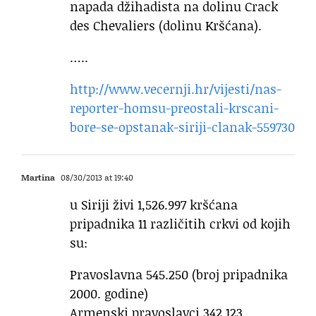
napada džihadista na dolinu Crack
des Chevaliers (dolinu Kršćana).
…..
http://www.vecernji.hr/vijesti/nas-
reporter-homsu-preostali-krscani-
bore-se-opstanak-siriji-clanak-559730
Martina
08/30/2013 at 19:40
u Siriji živi 1,526.997 kršćana
pripadnika 11 različitih crkvi od kojih
su:
Pravoslavna 545.250 (broj pripadnika
2000. godine)
Armenski pravoslavci 342.123