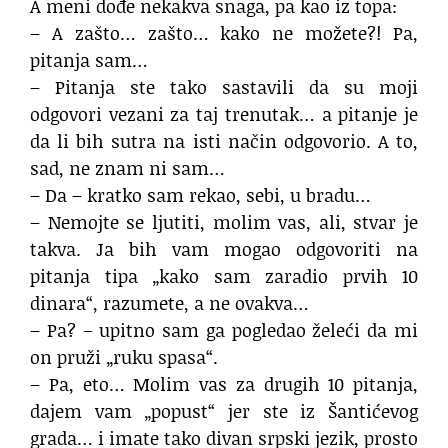
A meni dođe nekakva snaga, pa kao iz topa:
– A zašto… zašto… kako ne možete?! Pa,
pitanja sam…
– Pitanja ste tako sastavili da su moji
odgovori vezani za taj trenutak… a pitanje je
da li bih sutra na isti način odgovorio. A to,
sad, ne znam ni sam…
– Da – kratko sam rekao, sebi, u bradu…
– Nemojte se ljutiti, molim vas, ali, stvar je
takva. Ja bih vam mogao odgovoriti na
pitanja tipa „kako sam zaradio prvih 10
dinara“, razumete, a ne ovakva…
– Pa? – upitno sam ga pogledao želeći da mi
on pruži „ruku spasa“.
– Pa, eto… Molim vas za drugih 10 pitanja,
dajem vam „popust“ jer ste iz Šantićevog
grada… i imate tako divan srpski jezik, prosto