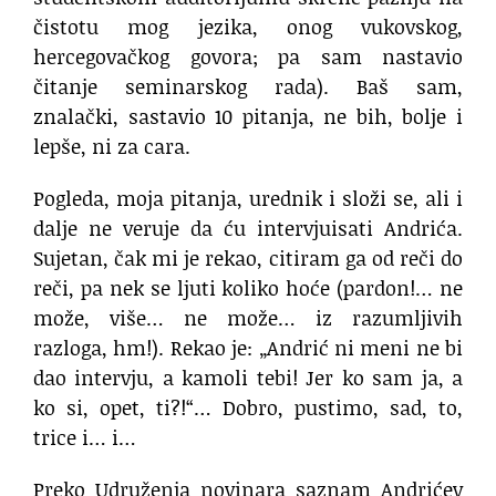
čistotu mog jezika, onog vukovskog,
hercegovačkog govora; pa sam nastavio
čitanje seminarskog rada). Baš sam,
znalački, sastavio 10 pitanja, ne bih, bolje i
lepše, ni za cara.
Pogleda, moja pitanja, urednik i složi se, ali i
dalje ne veruje da ću intervjuisati Andrića.
Sujetan, čak mi je rekao, citiram ga od reči do
reči, pa nek se ljuti koliko hoće (pardon!… ne
može, više… ne može… iz razumljivih
razloga, hm!). Rekao je: „Andrić ni meni ne bi
dao intervju, a kamoli tebi! Jer ko sam ja, a
ko si, opet, ti?!“… Dobro, pustimo, sad, to,
trice i… i…
Preko Udruženja novinara saznam Andrićev