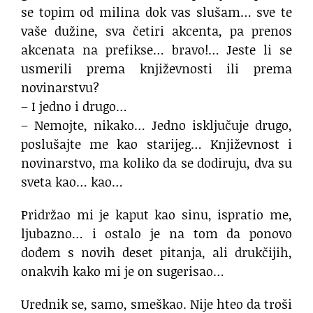
se topim od milina dok vas slušam… sve te
vaše dužine, sva četiri akcenta, pa prenos
akcenata na prefikse… bravo!… Jeste li se
usmerili prema književnosti ili prema
novinarstvu?
– I jedno i drugo…
– Nemojte, nikako… Jedno isključuje drugo,
poslušajte me kao starijeg… Književnost i
novinarstvo, ma koliko da se dodiruju, dva su
sveta kao… kao…
Pridržao mi je kaput kao sinu, ispratio me,
ljubazno… i ostalo je na tom da ponovo
dođem s novih deset pitanja, ali drukčijih,
onakvih kako mi je on sugerisao…
Urednik se, samo, smeškao. Nije hteo da troši