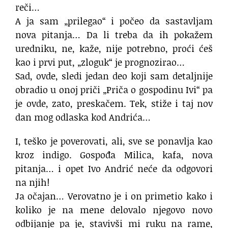
reči…
A ja sam „prilegao“ i počeo da sastavljam
nova pitanja… Da li treba da ih pokažem
uredniku, ne, kaže, nije potrebno, proći ćeš
kao i prvi put, „zloguk“ je prognozirao…
Sad, ovde, sledi jedan deo koji sam detaljnije
obradio u onoj priči „Priča o gospodinu Ivi“ pa
je ovde, zato, preskačem. Tek, stiže i taj nov
dan mog odlaska kod Andrića…
I, teško je poverovati, ali, sve se ponavlja kao
kroz indigo. Gospođa Milica, kafa, nova
pitanja… i opet Ivo Andrić neće da odgovori
na njih!
Ja očajan… Verovatno je i on primetio kako i
koliko je na mene delovalo njegovo novo
odbijanje pa je, stavivši mi ruku na rame,