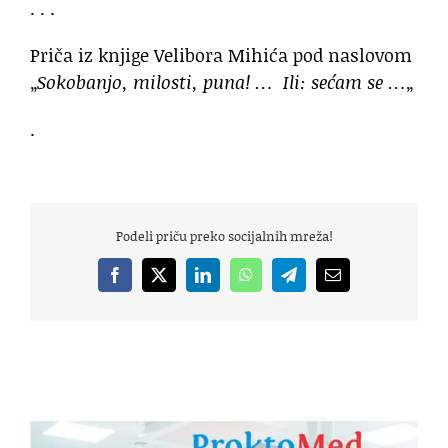
. . .
Priča iz knjige Velibora Mihića pod naslovom
„
Sokobanjo, milosti, puna! … Ili: sećam se …
„
.
Podeli priču preko socijalnih mreža!
Facebook
X
LinkedIn
WhatsApp
Telegram
Email