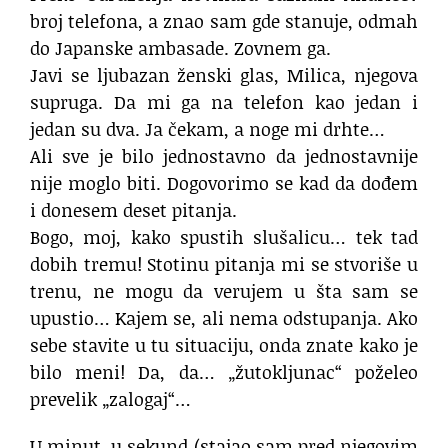
broj telefona, a znao sam gde stanuje, odmah
do Japanske ambasade. Zovnem ga.
Javi se ljubazan ženski glas, Milica, njegova
supruga. Da mi ga na telefon kao jedan i
jedan su dva. Ja čekam, a noge mi drhte…
Ali sve je bilo jednostavno da jednostavnije
nije moglo biti. Dogovorimo se kad da dođem
i donesem deset pitanja.
Bogo, moj, kako spustih slušalicu… tek tad
dobih tremu! Stotinu pitanja mi se stvoriše u
trenu, ne mogu da verujem u šta sam se
upustio… Kajem se, ali nema odstupanja. Ako
sebe stavite u tu situaciju, onda znate kako je
bilo meni! Da, da… „žutokljunac“ poželeo
prevelik „zalogaj“…
U minut, u sekund (stajao sam pred njegovim