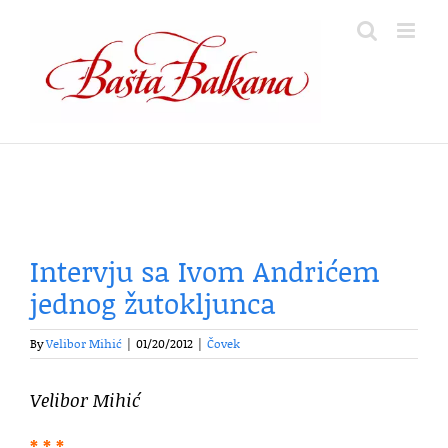
Skip
to
content
Intervju sa Ivom Andrićem
jednog žutokljunca
By
Velibor Mihić
|
01/20/2012
|
Čovek
Velibor Mihić
* * *