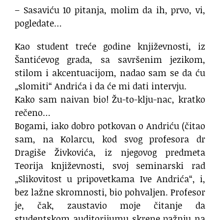
– Sasaviću 10 pitanja, molim da ih, prvo, vi,
pogledate…
Kao student treće godine književnosti, iz
Šantićevog grada, sa savršenim jezikom,
stilom i akcentuacijom, nadao sam se da ću
„slomiti“ Andrića i da će mi dati intervju.
Kako sam naivan bio! Žu-to-klju-nac, kratko
rečeno…
Bogami, iako dobro potkovan o Andriću (čitao
sam, na Kolarcu, kod svog profesora dr
Dragiše Živkovića, iz njegovog predmeta
Teorija književnosti, svoj seminarski rad
„Slikovitost u pripovetkama Ive Andrića“, i,
bez lažne skromnosti, bio pohvaljen. Profesor
je, čak, zaustavio moje čitanje da
studentskom auditorijumu skrene pažnju na