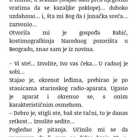
vratima da se kazaljke poklope)… duboko
uzdahnuo… i, šta mi Bog da i junačka sreća…
zazvonio…
Otvorila mi je gospođa Babić,
kostimografkinja Narodnog pozorišta u
Beogradu, znao sam je iz novina.
– Vi ste!… Izvolite, Ivo vas čeka… U radnoj je
sobi…
Stajao je, okrenut leđima, prebirao je po
stanicama starinskog radio-aparata. Ugasio
je aparat i okrenuo se, s onim
karakterističnim osmehom.
– Dobro je, stigli ste, baš ste tačni, to je danas
retkost… Izvolite sedite…
Pogledao je pitanja. Učinilo mi se da