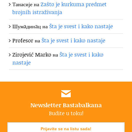
Танасије
на
Zašto je kurkuma predmet
brojnih istraživanja
Шумaдинaц
на
Šta je svest i kako nastaje
Profesor
на
Šta je svest i kako nastaje
Zirojević Marko
на
Šta je svest i kako
nastaje
Newsletter Bastabalkana
Budite u toku!
Prijavite se na listu sada!