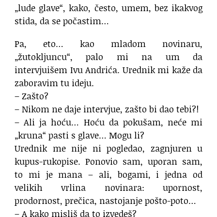
„lude glave“, kako, često, umem, bez ikakvog
stida, da se počastim…
Pa, eto… kao mladom novinaru,
„žutokljuncu“, palo mi na um da
intervjuišem Ivu Andrića. Urednik mi kaže da
zaboravim tu ideju.
– Zašto?
– Nikom ne daje intervjue, zašto bi dao tebi?!
– Ali ja hoću… Hoću da pokušam, neće mi
„kruna“ pasti s glave… Mogu li?
Urednik me nije ni pogledao, zagnjuren u
kupus-rukopise. Ponovio sam, uporan sam,
to mi je mana – ali, bogami, i jedna od
velikih vrlina novinara: upornost,
prodornost, prečica, nastojanje pošto-poto…
– A kako misliš da to izvedeš?