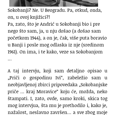
Sokobanji? Ne. U Beogradu. Pa, otkud, onda,
on, u ovoj knjižici?!
Pa, zato, što je Andrić u Sokobanji bio i pre
nego što sam, ja, u nju došao (a došao sam
početkom 1944), a on je, čak, više puta boravio
u Banji i posle mog odlaska iz nje (sredinom
1961). On ima, i te kako, veze sa Sokobanjom
…
A taj intervju, koji sam detaljno opisao u
„Priči o gospodinu Ivi“, zabeležio sam u
neobjavljenoj zbirci pripovedaka „Sokobanjske
priče … kraj Moravice“ koju će, možda, neko
štampati. I, zato, ovde, samo kroki, skica tog
mog intervjua, šta mu je prethodilo i, kako je,
nažalost, neslavno završen… a sve zbog moje