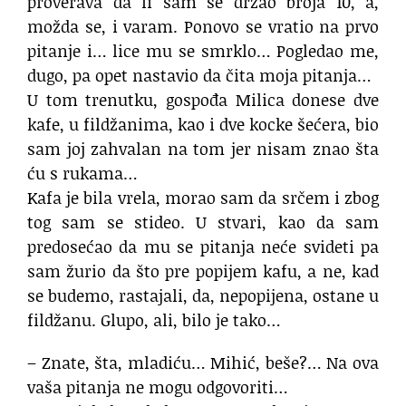
proverava da li sam se držao broja 10, a,
možda se, i varam. Ponovo se vratio na prvo
pitanje i… lice mu se smrklo… Pogledao me,
dugo, pa opet nastavio da čita moja pitanja…
U tom trenutku, gospođa Milica donese dve
kafe, u fildžanima, kao i dve kocke šećera, bio
sam joj zahvalan na tom jer nisam znao šta
ću s rukama…
Kafa je bila vrela, morao sam da srčem i zbog
tog sam se stideo. U stvari, kao da sam
predosećao da mu se pitanja neće svideti pa
sam žurio da što pre popijem kafu, a ne, kad
se budemo, rastajali, da, nepopijena, ostane u
fildžanu. Glupo, ali, bilo je tako…
– Znate, šta, mladiću… Mihić, beše?… Na ova
vaša pitanja ne mogu odgovoriti…