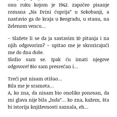
onu ruku kojom je 1942. započeo pisanje
romana „Na Drini ćuprija“ u Sokobanji, a
nastavio ga do kraja u Beogradu, u stanu, na
Zelenom vencu…
– Slažete li se da ja sastavim 10 pitanja i na
njih odgovorim? – upitao me je skrozirajući
me do dna duše.
Složio sam se. Ipak ću imati njegove
odgovore! Bio sam presrećan i…
Treći put nisam otišao…
Bila me je sramota…
A, ko zna, da nisam bio onoliko ponosan, da
mi glava nije bila „luda“… ko zna, kažem, šta
bi istorija književnosti saznala, eh…