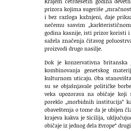
Krajem četrdesetih godina devetn
prizora kojima sugeriše „mračnost
i bez razloga kažnjeni, daje prik
nečemu sasvim „karkterističnom“
godina kasnije, isti prizor korist
sažela značenja čitavog poluostrva 
proizvodi drugo nasilje.
Dok je konzervativna britanska 
kombinovanja genetskog materija
kulturnom uticaju. Oba stanovišt
su se objašnjavale političke bor
veka upozorava na običaje koji 
poreklo „morbidnih institucija“ ka
obaveštenja o tome da je ubijen čl
krajeva kakva je Sicilija, uključuj
običaje iz jednog dela Evrope“ drug