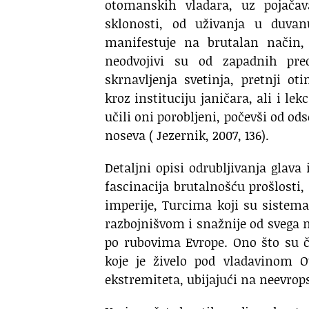
otomanskih vladara, uz pojačav
sklonosti, od uživanja u duva
manifestuje na brutalan način,
neodvojivi su od zapadnih pre
skrnavljenja svetinja, pretnji o
kroz instituciju janičara, ali i le
učili oni porobljeni, počevši od ods
noseva ( Jezernik, 2007, 136).
Detaljni opisi odrubljivanja glava
fascinacija brutalnošću prošlosti,
imperije, Turcima koji su sistema
razbojnišvom i snažnije od svega 
po rubovima Evrope. Ono što su č
koje je živelo pod vladavinom O
ekstremiteta, ubijajući na neevrops