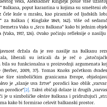
aestog veka, Aleksadner Kinglejk posle više uzast
“ Balkana, poput karantina u kojima su smešteni ob
az Ćele kule u mraku, kao piramide od ljudskih lob
 za Balkan ( Kinglake 1849, 142). Više od sedamd
i i Demetra Vaka u „Srcu Balkana“ kako bi jednim obj
(Vaka, 1917, 126). Ovako počinju refleksije o nasilju
javnost držala da je svo nasilje na Balkanu rezu
la, liberali su isticali da je reč o „istočnjač
a bila su funkcionalna u proizvodnji argumenata k
be (Berber, 2009, 37). Tomas Knoks početkom dvade
se šire simboličkim granicama Evrope, objašnjava
kvo je „slanje uva žrtve“ porodici kao oblik „varva
an porodice“
[2]
. Takvi običaji dolaze iz drugih „varva
ući je u simboličke okvire Balkana i pridružujući „st
ima kako bi formirao celovit balkanski prostor.