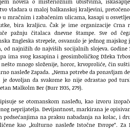
njem novela o misterioznim ubistvima, iskasaplj
tvo vladara u maloj balkanskoj kraljevini, pretočeno
to u mračnim i zabačenim ulicama, kasapi u osvetl
utke, bira kraljicu. Čak je ime organizacije Crna 
vuče pažnju čitalaca dnevne štampe. Sve od čeg
nska Engleska strepele, osvanulo je jednog majskog 
od najnižih do najviših socijalnih slojeva. Godine 
ropa ima svog kasapina i geosimboličkog Džeka Trbo
ć nešto mnogo složenije, horor, krvoproliće, čin sušt
turno nasleđe Zapada. „Nema potrebe da ponavljam de
ći je dovoljan da svakome ko nije odrastao pod tu
etan Malkolm Ber (Burr 1935, 279).
pripisuje se otomanskom nasleđu, kao izvoru izopa
nog neprijatelja. Devijantnost, markirana je opisiv
jim podsećanjima na praksu nabadanja na kolac, i d
ličene kao „kulturno nasleđe Istočne Evrope“. Za 