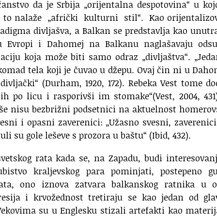
anstvo da je Srbija „orijentalna despotovina“ u koj
 to nalaže „afrički kulturni stil“. Kao orijentaliz
radigma divljašva, a Balkan se predstavlja kao unutr
 u Evropi i Dahomej na Balkanu naglašavaju odsu
zaciju koja može biti samo odraz „divljaštva“. „Jed
komad tela koji je čuvao u džepu. Ovaj čin ni u Dah
divljački“ (Durham, 1920, 172). Rebeka Vest tome do
h po licu i rasporivši im stomake“(Vest, 2004, 431)
više nisu bezbrižni podsetnici na aktuelnost homero
sni i opasni zaverenici: „Užasno svesni, zaverenici
uli su gole leševe s prozora u baštu“ (Ibid, 432).
svetskog rata kada se, na Zapadu, budi interesovan
ubistvo kraljevskog para pominjati, postepeno gu
ata, ono iznova zatvara balkanskog ratnika u o
resija i krvožednost tretiraju se kao jedan od gl
ekovima su u Englesku stizali artefakti kao materi