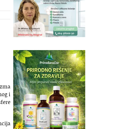
nizma
nog i
fere
cija