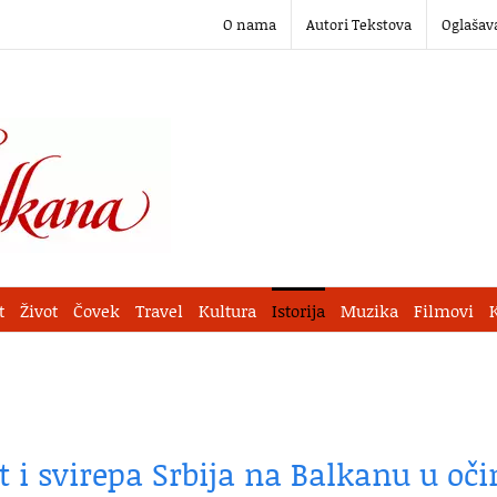
O nama
Autori Tekstova
Oglašav
t
Život
Čovek
Travel
Kultura
Istorija
Muzika
Filmovi
t i svirepa Srbija na Balkanu u oč