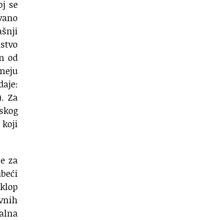
oj se
ovano
ašnji
stvo
an od
omeju
daje:
.
Za
vskog
 koji
je za
beći
klop
avnih
jalna