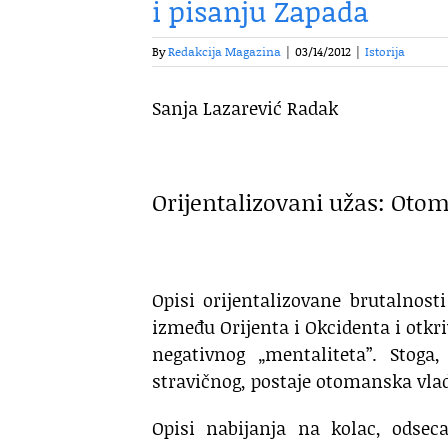
i pisanju Zapada
By
Redakcija Magazina
|
03/14/2012
|
Istorija
Sanja Lazarević Radak
.
Orijentalizovani užas: Oto
.
Opisi orijentalizovane brutalnos
između Orijenta i Okcidenta i otkr
negativnog „mentaliteta”. Stoga
stravičnog, postaje otomanska vla
Opisi nabijanja na kolac, odseca