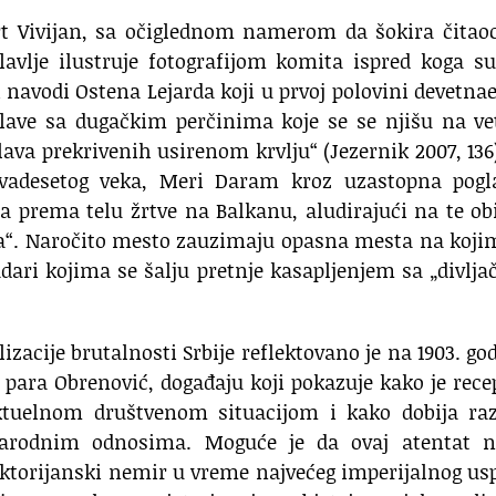
rt Vivijan, sa očiglednom namerom da šokira čitao
lavlje ilustruje fotografijom komita ispred koga s
 navodi Ostena Lejarda koji u prvoj polovini devetna
glave sa dugačkim perčinima koje se se njišu na ve
glava prekrivenih usirenom krvlju“ (Jezernik 2007, 136
vadesetog veka, Meri Daram kroz uzastopna pogla
a prema telu žrtve na Balkanu, aludirajući na te ob
nja“. Naročito mesto zauzimaju opasna mesta na koji
dari kojima se šalju pretnje kasapljenjem sa „divlj
izacije brutalnosti Srbije reflektovano je na 1903. go
 para Obrenović, događaju koji pokazuje kako je rece
ktuelnom društvenom situacijom i kako dobija razl
arodnim odnosima. Moguće je da ovaj atentat n
viktorijanski nemir u vreme najvećeg imperijalnog u