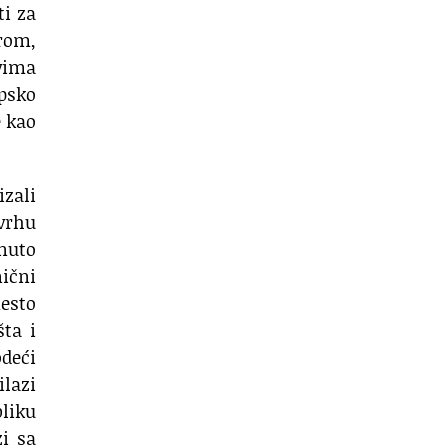
ti za
trom,
ovima
opsko
e kao
izali
svrhu
nuto
ični
esto
šta i
odeći
ilazi
liku
zi sa