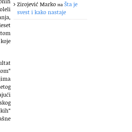
opnih
Zirojević Marko
на
Šta je
oleli
svest i kako nastaje
anja,
eset
ektom
 koje
ltat
kom“
ojima
setog
jući
rskog
skih“
rašne