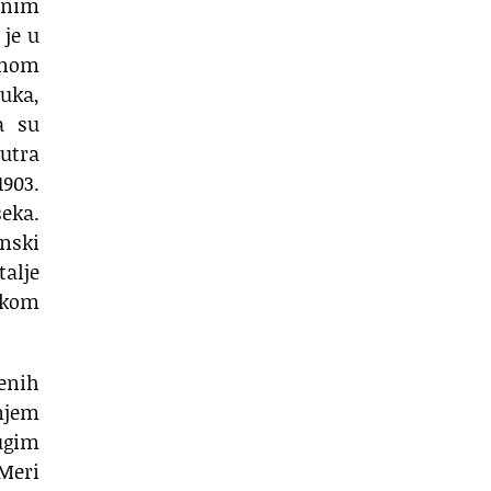
enim
 je u
jenom
ruka,
a su
jutra
1903.
seka.
inski
talje
rskom
čenih
anjem
rugim
Meri