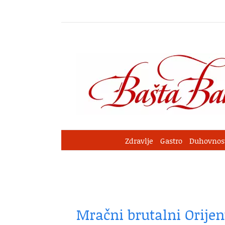
Skip
to
content
Zdravlje
Gastro
Duhovnos
Mračni brutalni Orijen