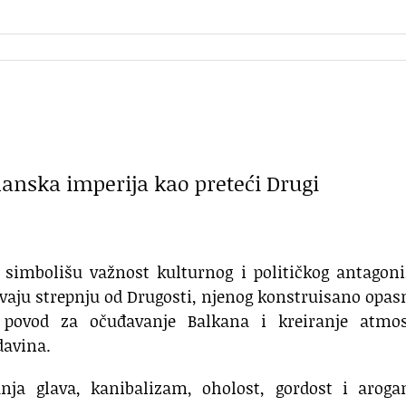
manska imperija kao preteći Drugi
ti simbolišu važnost kulturnog i političkog antago
ivaju strepnju od Drugosti, njenog konstruisano opas
, povod za očuđavanje Balkana i kreiranje atmos
davina.
nja glava, kanibalizam, oholost, gordost i arogan