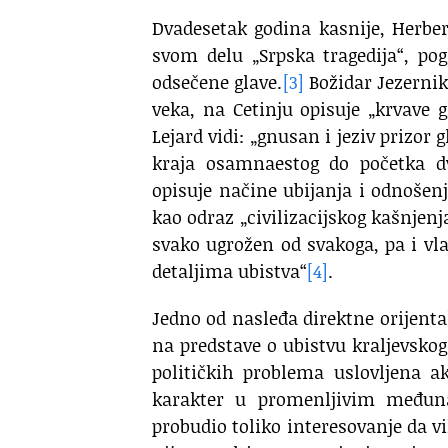
Dvadesetak godina kasnije, Herbe
svom delu „Srpska tragedija“, pog
odsečene glave.
[3]
Božidar Jezernik
veka, na Cetinju opisuje „krvave 
Lejard vidi: „gnusan i jeziv prizor 
kraja osamnaestog do početka d
opisuje načine ubijanja i odnošenj
kao odraz „civilizacijskog kašnje
svako ugrožen od svakoga, pa i vla
detaljima ubistva“
[4]
.
Jedno od nasleđa direktne orijental
na predstave o ubistvu kraljevskog
političkih problema uslovljena a
karakter u promenljivim međun
probudio toliko interesovanje da 