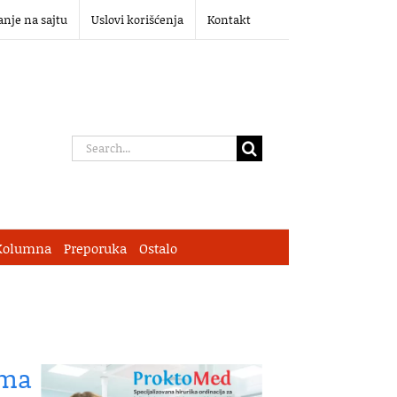
anje na sajtu
Uslovi korišćenja
Kontakt
Search
for:
Kolumna
Preporuka
Ostalo
ima