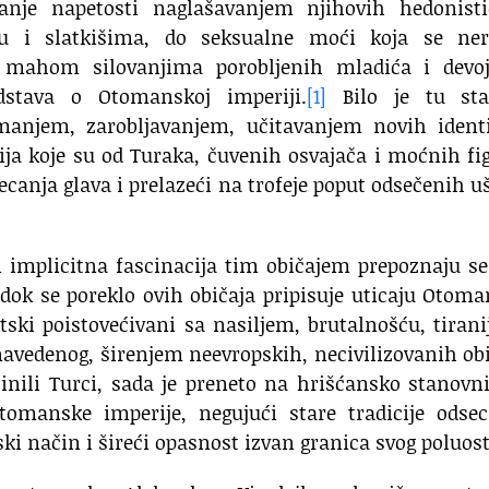
anje napetosti naglašavanjem njihovih hedonisti
nu i slatkišima, do seksualne moći koja se ner
 mahom silovanjima porobljenih mladića i devoj
dstava o Otomanskoj imperiji.
[1]
Bilo je tu sta
timanjem, zarobljavanjem, učitavanjem novih ident
kcija koje su od Turaka, čuvenih osvajača i moćnih fi
ecanja glava i prelazeći na trofeje poput odsečenih uš
 i implicitna fascinacija tim običajem prepoznaju s
 dok se poreklo ovih običaja pripisuje uticaju Otom
tski poistovećivani sa nasiljem, brutalnošću, tiran
navedenog, širenjem neevropskih, necivilizovanih ob
inili Turci, sada je preneto na hrišćansko stanovn
tomanske imperije, negujući stare tradicije odsec
ki način i šireći opasnost izvan granica svog poluost