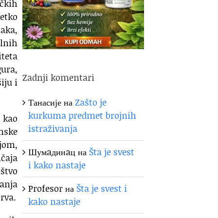
čkih
etko
aka,
lnih
iteta
gura,
Zadnji komentari
iju i
Танасије
на
Zašto je
kurkuma predmet brojnih
e kao
istraživanja
anske
ijom,
Шумaдинaц
на
Šta je svest
ičaja
i kako nastaje
ištvo
anja
Profesor
на
Šta je svest i
rva.
kako nastaje