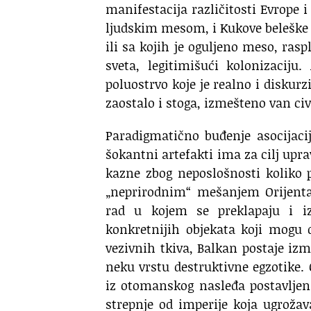
manifestacija različitosti Evrope 
ljudskim mesom, i Kukove beleške 
ili sa kojih je oguljeno meso, r
sveta, legitimišući kolonizaciju
poluostrvo koje je realno i diskur
zaostalo i stoga, izmešteno van civi
Paradigmatično buđenje asocijacij
šokantni artefakti ima za cilj upr
kazne zbog neposlošnosti koliko 
„neprirodnim“ mešanjem Orijenta
rad u kojem se preklapaju i i
konkretnijih objekata koji mogu 
vezivnih tkiva, Balkan postaje iz
neku vrstu destruktivne egzotike.
iz otomanskog nasleđa postavljen
strepnje od imperije koja ugroža