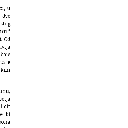
ca, u
u dve
estog
tru.“
). Od
vlja
ičaje
ma je
ačkim
dinu,
pcija
ičit
e bi
spona