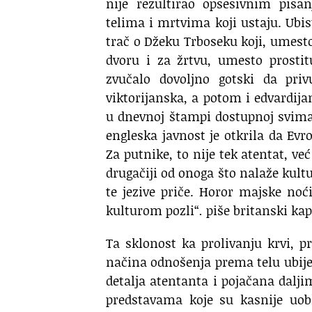
nije rezultirao opsesivnim pisa
telima i mrtvima koji ustaju. Ubis
trač o Džeku Trboseku koji, umes
dvoru i za žrtvu, umesto prostit
zvučalo dovoljno gotski da pri
viktorijanska, a potom i edvardija
u dnevnoj štampi dostupnoj svima, 
engleska javnost je otkrila da Ev
Za putnike, to nije tek atentat, ve
drugačiji od onoga što nalaže kul
te jezive priče. Horor majske no
kulturom pozli“
.
piše britanski kap
Ta sklonost ka prolivanju krvi, 
načina odnošenja prema telu ubije
detalja atentanta i pojačana dal
predstavama koje su kasnije uob