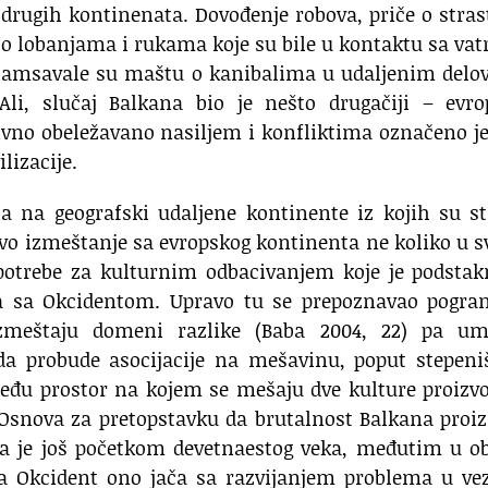
i drugih kontinenata. Dovođenje robova, priče o stras
o lobanjama i rukama koje su bile u kontaktu sa va
asplamsavale su maštu o kanibalima u udaljenim del
. Ali, slučaj Balkana bio je nešto drugačiji – evr
zivno obeležavano nasiljem i konfliktima označeno j
lizacije.
a na geografski udaljene kontinente iz kojih su st
avo izmeštanje sa evropskog kontinenta ne koliko u 
potrebe za kulturnim odbacivanjem koje je podstak
 sa Okcidentom. Upravo tu se prepoznavao pogran
zmeštaju domeni razlike (Baba 2004, 22) pa um
da probude asocijacije na mešavinu, poput stepeni
među prostor na kojem se mešaju dve kulture proizv
 Osnova za pretopstavku da brutalnost Balkana proiz
a je još početkom devetnaestog veka, međutim u ob
va Okcident ono jača sa razvijanjem problema u ve