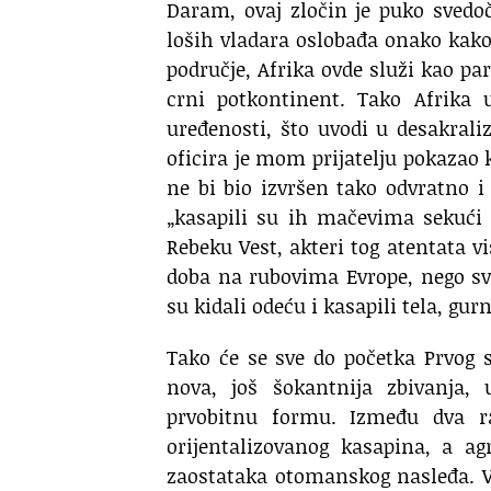
Daram, ovaj zločin je puko svedoč
loših vladara oslobađa onako kako
područje, Afrika ovde služi kao pa
crni potkontinent. Tako Afrika
uređenosti, što uvodi u desakrali
oficira je mom prijatelju pokazao 
ne bi bio izvršen tako odvratno i 
„kasapili su ih mačevima sekući i
Rebeku Vest, akteri tog atentata 
doba na rubovima Evrope, nego sve
su kidali odeću i kasapili tela, gurn
Tako će se sve do početka Prvog 
nova, još šokantnija zbivanja, 
prvobitnu formu. Između dva r
orijentalizovanog kasapina, a ag
zaostataka otomanskog nasleđa. V