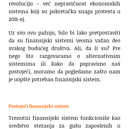
revoluciju – već nepravičnost ekonomskih
sistema koji su pokretačka snaga protesta u
2011-oj.
Uz svu ovu pažnju, bilo bi lako pretpostaviti
da su finansijski sistemi veoma važan deo
svakog budućeg društva. Ali, da li su? Pre
nego što razgovaramo o alternativnim
sistemima ili kako da popravimo naš
postojeći, moramo da pogledamo zašto nam
je uopšte potreban finansijski sistem.
.
Postojeći finansijski sistem
Trenutni finansijski sistem funkcioniše kao
sredstvo stezanja za gušu zaposlenih u