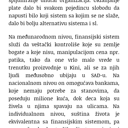
plate dalo bi svakom pojedincu slobodu da
napusti bilo koji sistem sa kojim se ne slaže,
dalo bi bolju alternativu sistema i sl.
Na međunarodnom nivou, finansijski sistem
služi da veštački kontroliše koje su zemlje
bogate a koje nisu, manipulacijom cena npr.
patika, tako da one vrlo malo vrede u
trenutku proizvodnje u Kini, ali se za njih
ljudi međusobno ubijaju u SAD-u. Na
nacionalnom nivou on omogućava bankama,
koje nemaju potrebe za stanovima, da
poseduju milione kuća, dok deca koja su
živela u njima spavaju na ulicama. Na
individualnom nivou, suština života je
ekvivalentna sa finansijskim sistemom, pa