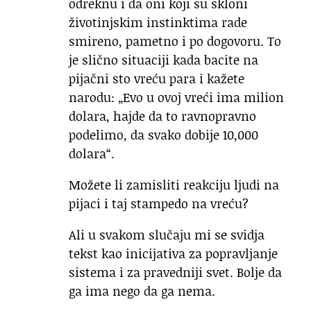
odreknu i da oni koji su skloni
životinjskim instinktima rade
smireno, pametno i po dogovoru. To
je slično situaciji kada bacite na
pijačni sto vreću para i kažete
narodu: „Evo u ovoj vreći ima milion
dolara, hajde da to ravnopravno
podelimo, da svako dobije 10,000
dolara“.
Možete li zamisliti reakciju ljudi na
pijaci i taj stampedo na vreću?
Ali u svakom slučaju mi se svidja
tekst kao inicijativa za popravljanje
sistema i za pravedniji svet. Bolje da
ga ima nego da ga nema.