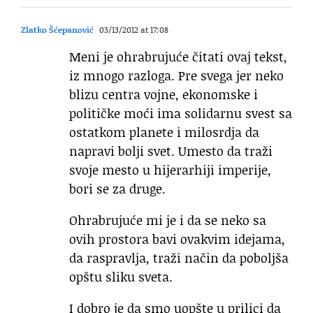
Zlatko Šćepanović
03/13/2012 at 17:08
Meni je ohrabrujuće čitati ovaj tekst,
iz mnogo razloga. Pre svega jer neko
blizu centra vojne, ekonomske i
političke moći ima solidarnu svest sa
ostatkom planete i milosrdja da
napravi bolji svet. Umesto da traži
svoje mesto u hijerarhiji imperije,
bori se za druge.
Ohrabrujuće mi je i da se neko sa
ovih prostora bavi ovakvim idejama,
da raspravlja, traži način da poboljša
opštu sliku sveta.
I dobro je da smo uopšte u prilici da