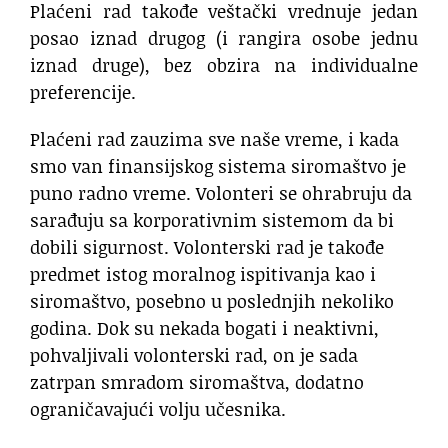
Plaćeni rad takođe veštački vrednuje jedan
posao iznad drugog (i rangira osobe jednu
iznad druge), bez obzira na individualne
preferencije.
Plaćeni rad zauzima sve naše vreme, i kada
smo van finansijskog sistema siromaštvo je
puno radno vreme. Volonteri se ohrabruju da
sarađuju sa korporativnim sistemom da bi
dobili sigurnost. Volonterski rad je takođe
predmet istog moralnog ispitivanja kao i
siromaštvo, posebno u poslednjih nekoliko
godina. Dok su nekada bogati i neaktivni,
pohvaljivali volonterski rad, on je sada
zatrpan smradom siromaštva, dodatno
ograničavajući volju učesnika.