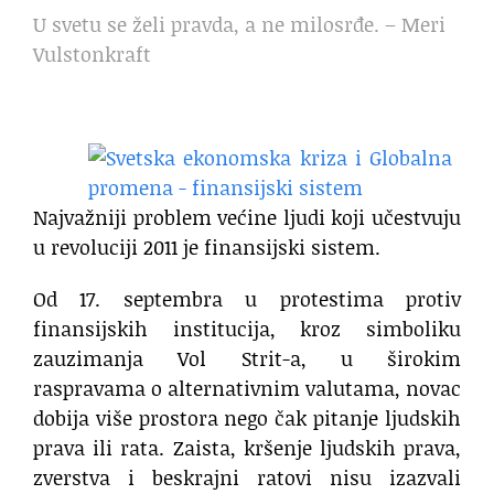
U svetu se želi pravda, a ne milosrđe. – Meri
Vulstonkraft
.
Najvažniji problem većine ljudi koji učestvuju
u revoluciji 2011 je finansijski sistem.
Od 17. septembra u protestima protiv
finansijskih institucija, kroz simboliku
zauzimanja Vol Strit-a, u širokim
raspravama o alternativnim valutama, novac
dobija više prostora nego čak pitanje ljudskih
prava ili rata. Zaista, kršenje ljudskih prava,
zverstva i beskrajni ratovi nisu izazvali