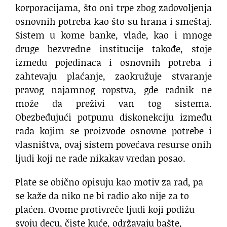
korporacijama, što oni trpe zbog zadovoljenja
osnovnih potreba kao što su hrana i smeštaj.
Sistem u kome banke, vlade, kao i mnoge
druge bezvredne institucije takođe, stoje
između pojedinaca i osnovnih potreba i
zahtevaju plaćanje, zaokružuje stvaranje
pravog najamnog ropstva, gde radnik ne
može da preživi van tog sistema.
Obezbeđujući potpunu diskonekciju između
rada kojim se proizvode osnovne potrebe i
vlasništva, ovaj sistem povećava resurse onih
ljudi koji ne rade nikakav vredan posao.
Plate se obično opisuju kao motiv za rad, pa
se kaže da niko ne bi radio ako nije za to
plaćen. Ovome protivreče ljudi koji podižu
svoju decu, čiste kuće, održavaju bašte,