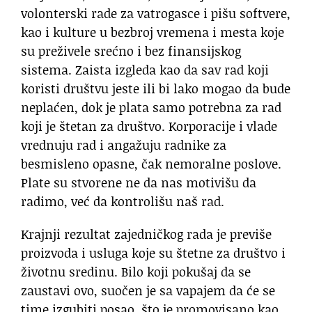
volonterski rade za vatrogasce i pišu softvere,
kao i kulture u bezbroj vremena i mesta koje
su preživele srećno i bez finansijskog
sistema. Zaista izgleda kao da sav rad koji
koristi društvu jeste ili bi lako mogao da bude
neplaćen, dok je plata samo potrebna za rad
koji je štetan za društvo. Korporacije i vlade
vrednuju rad i angažuju radnike za
besmisleno opasne, čak nemoralne poslove.
Plate su stvorene ne da nas motivišu da
radimo, već da kontrolišu naš rad.
Krajnji rezultat zajedničkog rada je previše
proizvoda i usluga koje su štetne za društvo i
životnu sredinu. Bilo koji pokušaj da se
zaustavi ovo, suočen je sa vapajem da će se
time izgubiti posao, što je promovisano kao