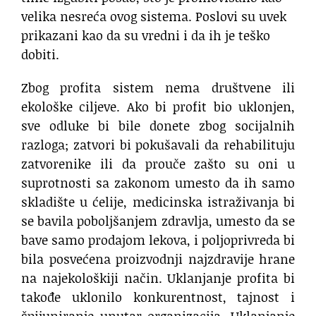
velika nesreća ovog sistema. Poslovi su uvek
prikazani kao da su vredni i da ih je teško
dobiti.
Zbog profita sistem nema društvene ili
ekološke ciljeve. Ako bi profit bio uklonjen,
sve odluke bi bile donete zbog socijalnih
razloga; zatvori bi pokušavali da rehabilituju
zatvorenike ili da prouče zašto su oni u
suprotnosti sa zakonom umesto da ih samo
skladište u ćelije, medicinska istraživanja bi
se bavila poboljšanjem zdravlja, umesto da se
bave samo prodajom lekova, i poljoprivreda bi
bila posvećena proizvodnji najzdravije hrane
na najekološkiji način. Uklanjanje profita bi
takođe uklonilo konkurentnost, tajnost i
špijuniranje unutar organizacija. Uklanjanje