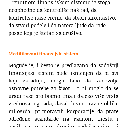
Trenutnom finansijskom sistemu je stoga
neophodno da kontroliše naš rad, da
kontroliše naše vreme, da stvori siromaštvo,
da stvori podele i da natera ljude da rade
posao koji je štetan za društvo.
.
Modifikovani finansijski sistem
Moguće je, i često je predlagano da sadašnji
finansijski sistem bude izmenjen da bi svi
koji zarađuju, mogli lako da zadovolje
osnovne potrebe za život. To bi moglo da se
uradi tako što bismo imali daleko više vrsta
vrednovanog rada, davali bismo razne oblike
milosrđa, primoravali korporacije da prate
određene standarde na radnom mestu i
bavili se mnogim drugim podešavanjima i