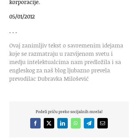
korporacije.
05/01/2012
. . .
Ovaj zanimljiv tekst o savremenim idejama
koje se razmatraju u razvijenom svetu i
medju intelektualcima nam predložila i sa
engleskog za naš blog ljubazno prevela
prevodilac Dubravka Milošević
Podeli priču preko socijalnih mreža!
Facebook
X
LinkedIn
WhatsApp
Telegram
Email