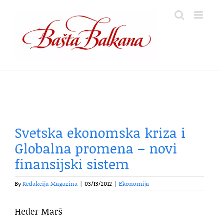
Skip
to
content
Svetska ekonomska kriza i
Globalna promena – novi
finansijski sistem
By
Redakcija Magazina
|
03/13/2012
|
Ekonomija
Heder Marš