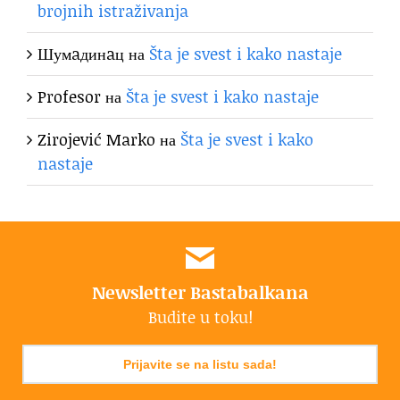
brojnih istraživanja
Шумaдинaц
на
Šta je svest i kako nastaje
Profesor
на
Šta je svest i kako nastaje
Zirojević Marko
на
Šta je svest i kako
nastaje
Newsletter Bastabalkana
Budite u toku!
Prijavite se na listu sada!