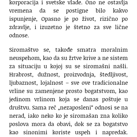
korporacija i svetske vlade. Ono ne ostavlja
vremena da se postigne bilo kakvo
ispunjenje, Opasno je po život, rizično po
zdravlje, i izuzetno je štetno za sve lične
odnose.
Siromaštvo se, takođe smatra moralnim
neuspehom, kao da su žrtve krive a ne sistem
za situaciju u kojoj su se siromašni našli.
Hrabrost, dužnost, proizvodnja, štedljivost,
ljubaznost, lojalnost – sve ove tradicionalne
vrline su zamenjene prosto bogatstvom, kao
jedinom vrlinom koja se danas poštuje u
društvu. Sama reč „nezaposleni“ odnosi se na
nerad, iako neko ko je siromašan zna koliko
poslova mora da obavi, dok se za bogatstvo
kao sinonimi koriste uspeh i napredak.