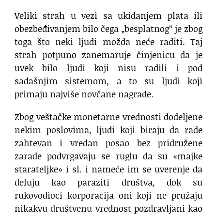
Veliki strah u vezi sa ukidanjem plata ili
obezbeđivanjem bilo čega „besplatnog“ je zbog
toga što neki ljudi možda neće raditi. Taj
strah potpuno zanemaruje činjenicu da je
uvek bilo ljudi koji nisu radili i pod
sadašnjim sistemom, a to su ljudi koji
primaju najviše novčane nagrade.
Zbog veštačke monetarne vrednosti dodeljene
nekim poslovima, ljudi koji biraju da rade
zahtevan i vredan posao bez pridružene
zarade podvrgavaju se ruglu da su «majke
starateljke» i sl. i nameće im se uverenje da
deluju kao paraziti društva, dok su
rukovodioci korporacija oni koji ne pružaju
nikakvu društvenu vrednost pozdravljani kao