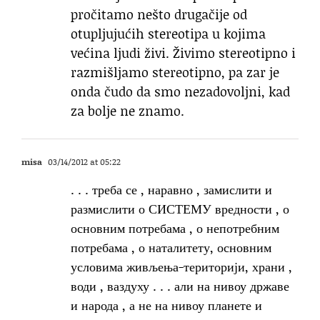
pročitamo nešto drugačije od
otupljujućih stereotipa u kojima
većina ljudi živi. Živimo stereotipno i
razmišljamo stereotipno, pa zar je
onda čudo da smo nezadovoljni, kad
za bolje ne znamo.
misa
03/14/2012 at 05:22
. . . треба се , наравно , замислити и
размислити о СИСТЕМУ вредности , о
основним потребама , о непотребним
потребама , о наталитету, основним
условима живљења-територији, храни ,
води , ваздуху . . . али на нивоу државе
и народа , а не на нивоу планете и