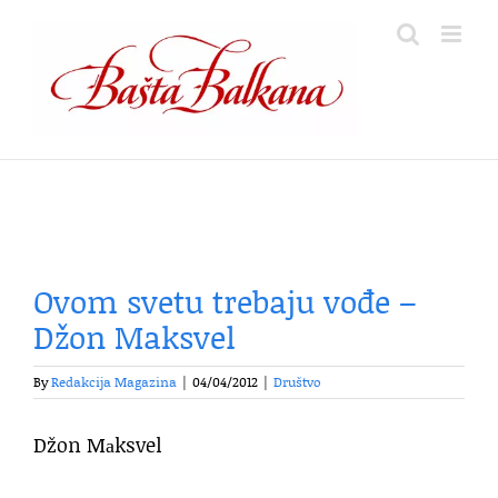
Skip
to
content
Ovom svetu trebaju vođe –
Džon Maksvel
By
Redakcija Magazina
|
04/04/2012
|
Društvo
Džon Mаksvel