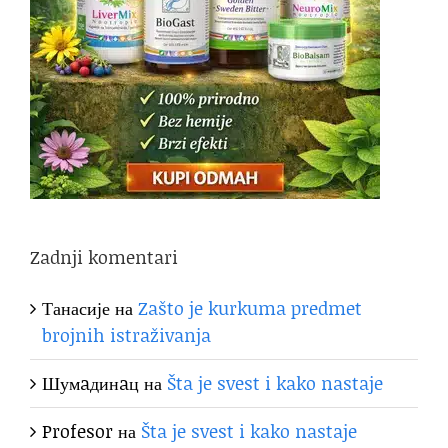
Zadnji komentari
Танасије
на
Zašto je kurkuma predmet
brojnih istraživanja
Шумaдинaц
на
Šta je svest i kako nastaje
Profesor
на
Šta je svest i kako nastaje