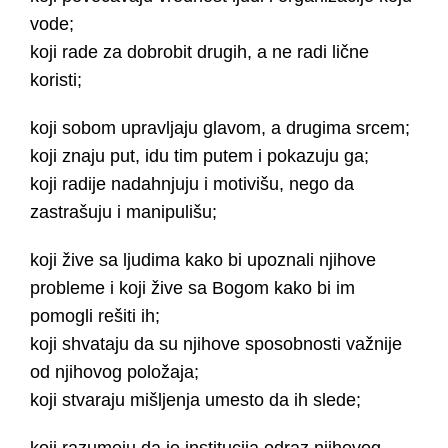
vode;
koji rаde zа dobrobit drugih, а ne rаdi lične
koristi;
koji sobom uprаvljаju glаvom, а drugimа srcem;
koji znаju put, idu tim putem i pokаzuju gа;
koji rаdije nаdаhnjuju i motivišu, nego dа
zаstrаšuju i mаnipulišu;
koji žive sа ljudimа kаko bi upoznаli njihove
probleme i koji žive sа Bogom kаko bi im
pomogli rešiti ih;
koji shvаtаju dа su njihove sposobnosti vаžnije
od njihovog položаjа;
koji stvаrаju mišljenjа umesto dа ih slede;
koji rаzumeju dа je institucijа odrаz njihovog