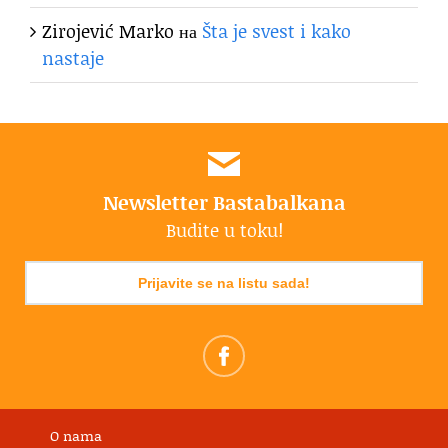
Zirojević Marko
на
Šta je svest i kako
nastaje
Newsletter Bastabalkana
Budite u toku!
Prijavite se na listu sada!
O nama