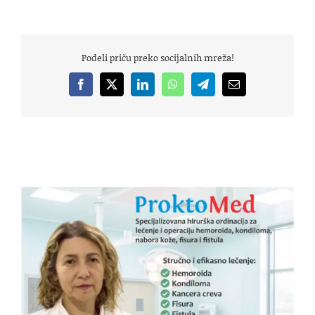
Podeli priču preko socijalnih mreža!
Facebook
X
LinkedIn
WhatsApp
Telegram
Email