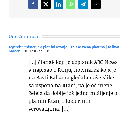
Facebook
X
LinkedIn
WhatsApp
Telegram
Email
One Comment
Legende i misterije o planini Rtanja – tajanstvena planina | Balkan
Garden
01/11/2013 at 15:49
[…] članak koji je dopisnik ABC News-
a napisao o Rtnju, novinarka koja je
na Bašti Balkana gledala naše slike
sa uspona na Rtanj, pa je od mene
želela da dobije još jedno mišljenje o
planini Rtanj i foklornim
verovanjima. […]