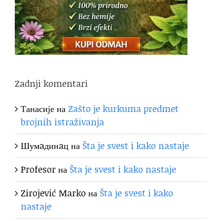
Zadnji komentari
Танасије
на
Zašto je kurkuma predmet
brojnih istraživanja
Шумaдинaц
на
Šta je svest i kako nastaje
Profesor
на
Šta je svest i kako nastaje
Zirojević Marko
на
Šta je svest i kako
nastaje