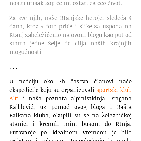
nositi utisak koji će im ostati za ceo život.
Za sve njih, naše Rtanjske heroje, sledeća 4
dana, kroz 4 foto priče i slike sa uspona na
Rtanj zabeležićemo na ovom blogu kao put od
starta jedne želje do cilja naših krajnjih
mogućnosti.
. . .
U nedelju oko 7h časova članovi naše
ekspedicije koju su organizovali
sportski klub
Alti
i naša poznata alpinistkinja Dragana
Rajblović, uz pomoć ovog bloga i Bašta
Balkana kluba, okupili su se na Železničkoj
stanici i krenuli mini busom do Rtnja.
Putovanje po idealnom vremenu je bilo
prijatno i zabavno. Raspoloženje je naglo