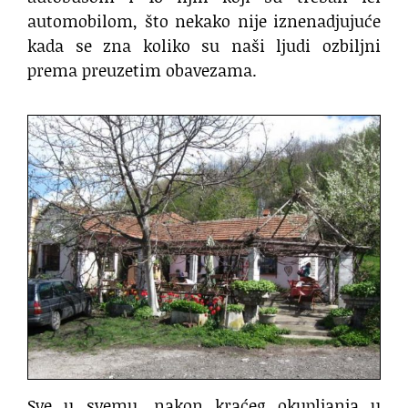
automobilom, što nekako nije iznenadjujuće
kada se zna koliko su naši ljudi ozbiljni
prema preuzetim obavezama.
Sve u svemu, nakon kraćeg okupljanja u