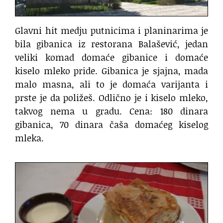
Glavni hit medju putnicima i planinarima je
bila gibanica iz restorana Balašević, jedan
veliki komad domaće gibanice i domaće
kiselo mleko pride. Gibanica je sjajna, mada
malo masna, ali to je domaća varijanta i
prste je da poližeš. Odlično je i kiselo mleko,
takvog nema u gradu. Cena: 180 dinara
gibanica, 70 dinara čaša domaćeg kiselog
mleka.