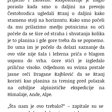
poraslo kada smo u daljini na prevoju
Čestobrodica ugledali Rtanj u daljini kako
stameno stoji na horizontu. Kako smo počeli
da mu prilazimo medju putnicima su oči
počele da se šire od straha i shvatanja kolika
je to planina i gde gore treba da se popnemo.
Do uma im je počelo da dolazi saznanje da
ovo više nije šala i ležerna priča o blagom
usponu do vrha. Gore stići je izgledalo
prilično visoko. Odjednom su svima postale
jasne reči Dragane Rajblović da se Rtanj
koristi kao planina za trening pred polazak
na ozbiljne alpinističke ekspedicije na
Himalaje, Ande, Alpe.
„Šta nam je ovo trebalo?“ – zapitale su se