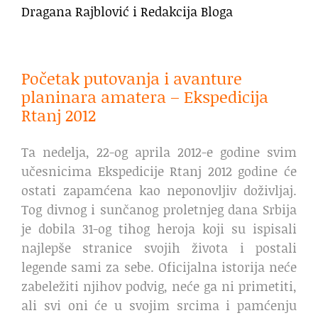
Dragana Rajblović i Redakcija Bloga
Početak putovanja i avanture
planinara amatera – Ekspedicija
Rtanj 2012
Ta nedelja, 22-og aprila 2012-e godine svim
učesnicima Ekspedicije Rtanj 2012 godine će
ostati zapamćena kao neponovljiv doživljaj.
Tog divnog i sunčanog proletnjeg dana Srbija
je dobila 31-og tihog heroja koji su ispisali
najlepše stranice svojih života i postali
legende sami za sebe. Oficijalna istorija neće
zabeležiti njihov podvig, neće ga ni primetiti,
ali svi oni će u svojim srcima i pamćenju