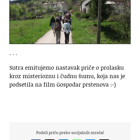
. . .
Sutra emitujemo nastavak priče o prolasku
kroz misterioznu i čudnu šumu, koja nas je
podsetila na film Gospodar prstenova :-)
Podeli priču preko socijalnih mreža!