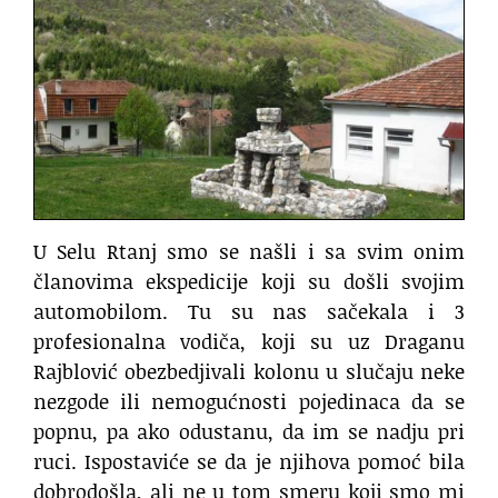
U Selu Rtanj smo se našli i sa svim onim
članovima ekspedicije koji su došli svojim
automobilom. Tu su nas sačekala i 3
profesionalna vodiča, koji su uz Draganu
Rajblović obezbedjivali kolonu u slučaju neke
nezgode ili nemogućnosti pojedinaca da se
popnu, pa ako odustanu, da im se nadju pri
ruci. Ispostaviće se da je njihova pomoć bila
dobrodošla, ali ne u tom smeru koji smo mi