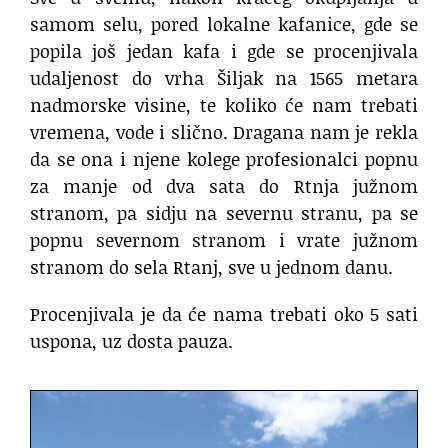
samom selu, pored lokalne kafanice, gde se
popila još jedan kafa i gde se procenjivala
udaljenost do vrha Šiljak na 1565 metara
nadmorske visine, te koliko će nam trebati
vremena, vode i slično. Dragana nam je rekla
da se ona i njene kolege profesionalci popnu
za manje od dva sata do Rtnja južnom
stranom, pa sidju na severnu stranu, pa se
popnu severnom stranom i vrate južnom
stranom do sela Rtanj, sve u jednom danu.
Procenjivala je da će nama trebati oko 5 sati
uspona, uz dosta pauza.