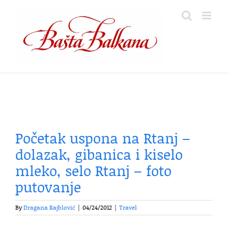
Skip
to
content
Početak uspona na Rtanj –
dolazak, gibanica i kiselo
mleko, selo Rtanj – foto
putovanje
By
Dragana Rajblović
|
04/24/2012
|
Travel