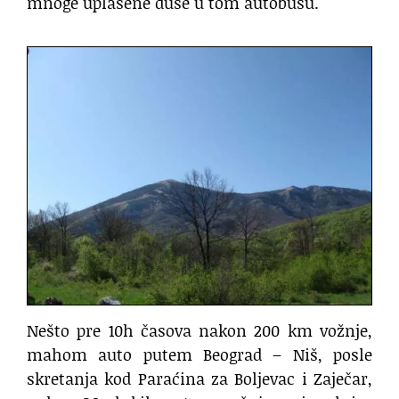
mnoge uplašene duše u tom autobusu.
Nešto pre 10h časova nakon 200 km vožnje,
mahom auto putem Beograd – Niš, posle
skretanja kod Paraćina za Boljevac i Zaječar,