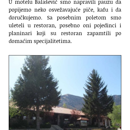
U motelu Balašević smo napravili pauzu da
popijemo neko osvežavajuće piče, kafu i da
doručkujemo. Sa posebnim poletom smo
uleteli u restoran, posebno oni pojedinci i
planinari koji su restoran zapamtili po
domaćim specijalitetima.