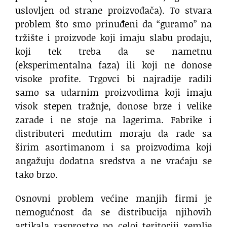
uslovljen od strane proizvođača). To stvara
problem što smo prinuđeni da “guramo” na
tržište i proizvode koji imaju slabu prodaju,
koji tek treba da se nametnu
(eksperimentalna faza) ili koji ne donose
visoke profite. Trgovci bi najradije radili
samo sa udarnim proizvodima koji imaju
visok stepen tražnje, donose brze i velike
zarade i ne stoje na lagerima. Fabrike i
distributeri međutim moraju da rade sa
širim asortimanom i sa proizvodima koji
angažuju dodatna sredstva a ne vraćaju se
tako brzo.
Osnovni problem većine manjih firmi je
nemogućnost da se distribucija njihovih
artikala rasprostre po celoj teritoriji zemlje