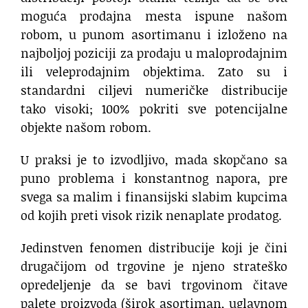
moguća prodajna mesta ispune našom
robom, u punom asortimanu i izloženo na
najboljoj poziciji za prodaju u maloprodajnim
ili veleprodajnim objektima. Zato su i
standardni ciljevi numeričke distribucije
tako visoki; 100% pokriti sve potencijalne
objekte našom robom.
U praksi je to izvodljivo, mada skopčano sa
puno problema i konstantnog napora, pre
svega sa malim i finansijski slabim kupcima
od kojih preti visok rizik nenaplate prodatog.
Jedinstven fenomen distribucije koji je čini
drugačijom od trgovine je njeno strateško
opredeljenje da se bavi trgovinom čitave
palete proizvoda (širok asortiman, uglavnom