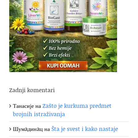
Zadnji komentari
Танасије
на
Zašto je kurkuma predmet
brojnih istraživanja
Шумaдинaц
на
Šta je svest i kako nastaje