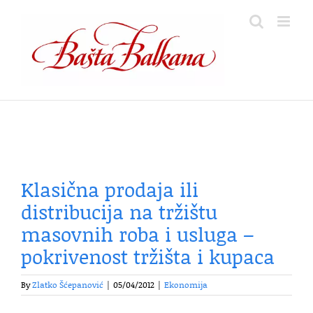
Skip
to
content
Klasična prodaja ili
distribucija na tržištu
masovnih roba i usluga –
pokrivenost tržišta i kupaca
By
Zlatko Šćepanović
|
05/04/2012
|
Ekonomija