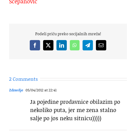
Šćepanović
Podeli priču preko socijalnih mreža!
Facebook
X
LinkedIn
WhatsApp
Telegram
Email
2 Comments
Zdravlje
05/04/2012 at 22:41
Ja pojedine prodavnice obilazim po
nekoliko puta, jer me zena stalno
salje po jos neku sitnicu)))))