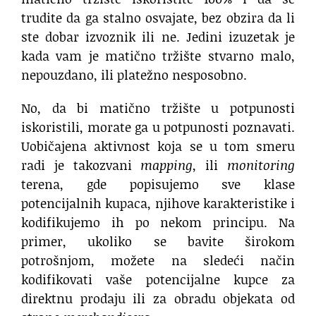
trudite da ga stalno osvajate, bez obzira da li
ste dobar izvoznik ili ne. Jedini izuzetak je
kada vam je matično tržište stvarno malo,
nepouzdano, ili platežno nesposobno.
No, da bi matično tržište u potpunosti
iskoristili, morate ga u potpunosti poznavati.
Uobičajena aktivnost koja se u tom smeru
radi je takozvani
mapping
, ili
monitoring
terena, gde popisujemo sve klase
potencijalnih kupaca, njihove karakteristike i
kodifikujemo ih po nekom principu. Na
primer, ukoliko se bavite širokom
potrošnjom, možete na sledeći način
kodifikovati vaše potencijalne kupce za
direktnu prodaju ili za obradu objekata od