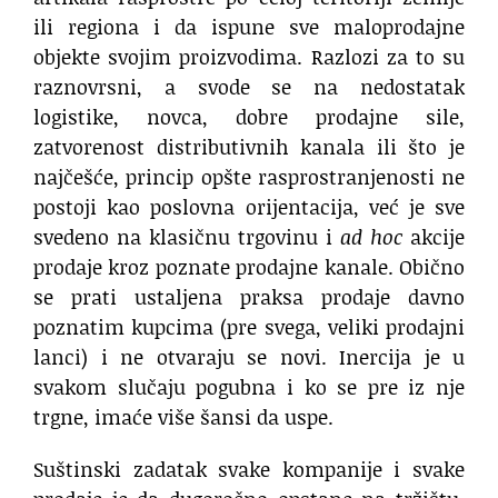
ili regiona i da ispune sve maloprodajne
objekte svojim proizvodima. Razlozi za to su
raznovrsni, a svode se na nedostatak
logistike, novca, dobre prodajne sile,
zatvorenost distributivnih kanala ili što je
najčešće, princip opšte rasprostranjenosti ne
postoji kao poslovna orijentacija, već je sve
svedeno na klasičnu trgovinu i
ad hoc
akcije
prodaje kroz poznate prodajne kanale. Obično
se prati ustaljena praksa prodaje davno
poznatim kupcima (pre svega, veliki prodajni
lanci) i ne otvaraju se novi. Inercija je u
svakom slučaju pogubna i ko se pre iz nje
trgne, imaće više šansi da uspe.
Suštinski zadatak svake kompanije i svake