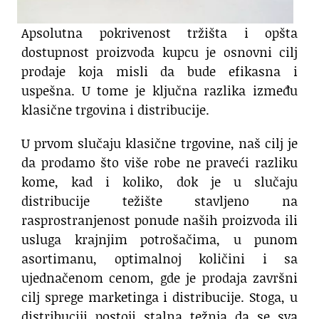
Apsolutna pokrivenost tržišta i opšta
dostupnost proizvoda kupcu je osnovni cilj
prodaje koja misli da bude efikasna i
uspešna. U tome je ključna razlika između
klasične trgovina i distribucije.
U prvom slučaju klasične trgovine, naš cilj je
da prodamo što više robe ne praveći razliku
kome, kad i koliko, dok je u slučaju
distribucije težište stavljeno na
rasprostranjenost ponude naših proizvoda ili
usluga krajnjim potrošačima, u punom
asortimanu, optimalnoj količini i sa
ujednačenom cenom, gde je prodaja završni
cilj sprege marketinga i distribucije. Stoga, u
distribuciji postoji stalna težnja da se sva