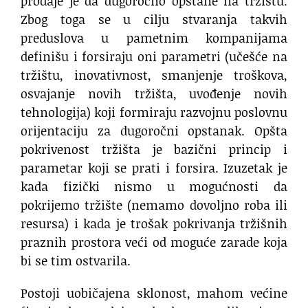
prodaje je da dugoročno opstane na tržištu.
Zbog toga se u cilju stvaranja takvih
preduslova u pametnim kompanijama
definišu i forsiraju oni parametri (učešće na
tržištu, inovativnost, smanjenje troškova,
osvajanje novih tržišta, uvođenje novih
tehnologija) koji formiraju razvojnu poslovnu
orijentaciju za dugoročni opstanak. Opšta
pokrivenost tržišta je bazični princip i
parametar koji se prati i forsira. Izuzetak je
kada fizički nismo u mogućnosti da
pokrijemo tržište (nemamo dovoljno roba ili
resursa) i kada je trošak pokrivanja tržišnih
praznih prostora veći od moguće zarade koja
bi se tim ostvarila.
Postoji uobičajena sklonost, mahom većine