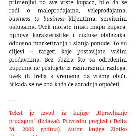
primenjivi na sve vrste kupaca, bilo da se
radi o maloprodajama, veleprodajama,
business to business
klijentima, servisnim
uslugama. Uvek morate imati mapu kupaca,
njihove karakteristike i cikluse obilazaka,
odnosno marketiranja i slanja ponude. To su
ciljevi – targeti koje postavljate vašim
prodavcima. Bez obzira što sa određenim
kupcima ne poslujete iz raznoraznih razloga,
uvek ih treba s vremena na vreme obići.
Nikada se ne zna kada će saradnja otpočeti.
. . .
Tekst je izvod iz knjige „Upravljanje
prodajom“ (Izdavač: Privredni pregled i Delta
M, 2002 godina). Autor knjige Zlatko