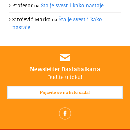
Profesor
на
Šta je svest i kako nastaje
Zirojević Marko
на
Šta je svest i kako
nastaje
Newsletter Bastabalkana
Budite u toku!
Prijavite se na listu sada!