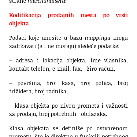
strane
merchandisera
:
Kodifikacija prodajnih mesta po vrsti
objekta
Podaci koje unosite u bazu
mappinga
mogu
sadržavati (a i ne moraju) sledeće podatke:
– adresa i lokacija objekta, ime vlasnika,
kontakt telefon, e-mail, fax, žiro račun,
– površina, broj kasa, broj polica, broj
frižidera, broj radnika,
– klasa objekta po nivou prometa i važnosti
za prodaju, broj potrebnih obilazaka.
Klasa objekata se definiše po ostvarenom
prometu, što je direktno u funkciji potrebnog