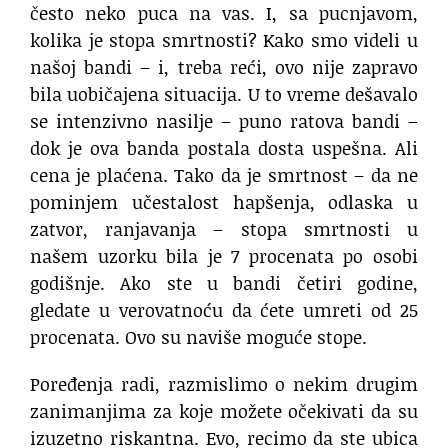
često neko puca na vas. I, sa pucnjavom,
kolika je stopa smrtnosti? Kako smo videli u
našoj bandi – i, treba reći, ovo nije zapravo
bila uobičajena situacija. U to vreme dešavalo
se intenzivno nasilje – puno ratova bandi –
dok je ova banda postala dosta uspešna. Ali
cena je plaćena. Tako da je smrtnost – da ne
pominjem učestalost hapšenja, odlaska u
zatvor, ranjavanja – stopa smrtnosti u
našem uzorku bila je 7 procenata po osobi
godišnje. Ako ste u bandi četiri godine,
gledate u verovatnoću da ćete umreti od 25
procenata. Ovo su naviše moguće stope.
Poređenja radi, razmislimo o nekim drugim
zanimanjima za koje možete očekivati da su
izuzetno riskantna. Evo, recimo da ste ubica