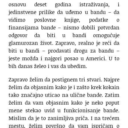
osnovu deset godina istraživanja, i
jedinstvene prilike da uđemo u bandu – da
vidimo poslovne knjige, podatke o
finansijama bande – nismo dobili potvrdan
odgovor da biti u bandi omogućuje
glamurozan život. Zapravo, realno je reći da
biti u bandi – prodavati drogu za bandu –
jeste možda i najgori posao u Americi. U to
bih danas želeo i vas da ubedim.
Zapravo želim da postignem tri stvari. Najpre
želim da objasnim kako je i zašto krek kokain
tako značajno uticao na ulične bande. Zatim
želim da vam objasnim kako je neko poput
mene stekao uvid u funkcionisanje bande.
Mislim da je to zanimljiva priča. I na trećem
mestu, želim površno da vam ispričam o