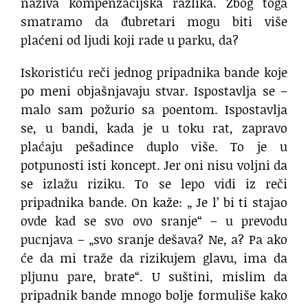
naziva kompenzacijska razlika. Zbog toga
smatramo da đubretari mogu biti više
plaćeni od ljudi koji rade u parku, da?
Iskoristiću reči jednog pripadnika bande koje
po meni objašnjavaju stvar. Ispostavlja se –
malo sam požurio sa poentom. Ispostavlja
se, u bandi, kada je u toku rat, zapravo
plaćaju pešadince duplo više. To je u
potpunosti isti koncept. Jer oni nisu voljni da
se izlažu riziku. To se lepo vidi iz reči
pripadnika bande. On kaže: „ Je l’ bi ti stajao
ovde kad se svo ovo sranje“ – u prevodu
pucnjava – „svo sranje dešava? Ne, a? Pa ako
će da mi traže da rizikujem glavu, ima da
pljunu pare, brate“. U suštini, mislim da
pripadnik bande mnogo bolje formuliše kako