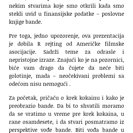
nekim stvarima koje smo otkrili kada smo
stekli uvid u finansijske podatke – poslovne
knjige bande.
Pre toga, jedno upozorenje, ova prezentacija
je dobila R rejting od Američke filmske
asocijacije. Sadrži teme za odrasle i
nepristojne izraze. Znajući ko je na pozornici,
biće vam drago da čujete da neće biti
golotinje, mada – neočekivani problemi sa
odećom nisu nemogući .
Za početak, pričaću o krek kokainu i kako je
preobrazio bande. Da bi to shvatili moramo
da se vratimo u vreme pre krek kokaina, u
rane osamdesete, i da stvari posmatramo iz
perspektive vođe bande. Biti vođa bande u