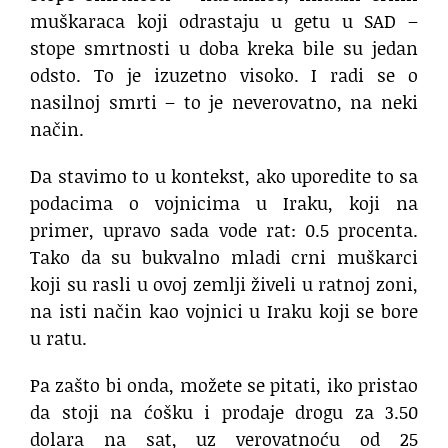
muškaraca koji odrastaju u getu u SAD –
stope smrtnosti u doba kreka bile su jedan
odsto. To je izuzetno visoko. I radi se o
nasilnoj smrti – to je neverovatno, na neki
način.
Da stavimo to u kontekst, ako uporedite to sa
podacima o vojnicima u Iraku, koji na
primer, upravo sada vode rat: 0.5 procenta.
Tako da su bukvalno mladi crni muškarci
koji su rasli u ovoj zemlji živeli u ratnoj zoni,
na isti način kao vojnici u Iraku koji se bore
u ratu.
Pa zašto bi onda, možete se pitati, iko pristao
da stoji na ćošku i prodaje drogu za 3.50
dolara na sat, uz verovatnoću od 25