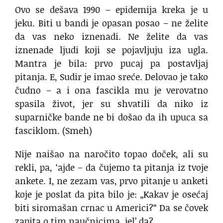
Ovo se dešava 1990 – epidemija kreka je u
jeku. Biti u bandi je opasan posao – ne želite
da vas neko iznenadi. Ne želite da vas
iznenade ljudi koji se pojavljuju iza ugla.
Mantra je bila: prvo pucaj pa postavljaj
pitanja. E, Sudir je imao sreće. Delovao je tako
čudno – a i ona fascikla mu je verovatno
spasila život, jer su shvatili da niko iz
suparničke bande ne bi došao da ih upuca sa
fasciklom. (Smeh)
Nije naišao na naročito topao doček, ali su
rekli, pa, ‘ajde – da čujemo ta pitanja iz tvoje
ankete. I, ne zezam vas, prvo pitanje u anketi
koje je poslat da pita bilo je: „Kakav je osećaj
biti siromašan crnac u Americi?“ Da se čovek
zapita o tim naučnicima, jel’ da?