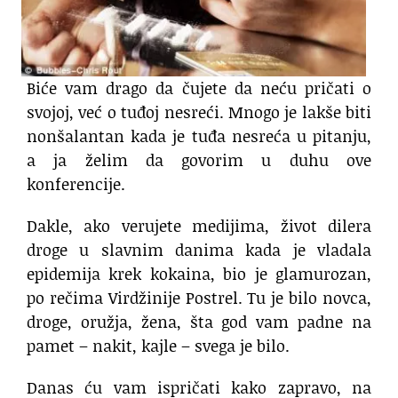
Biće vam drago da čujete da neću pričati o
svojoj, već o tuđoj nesreći. Mnogo je lakše biti
nonšalantan kada je tuđa nesreća u pitanju,
a ja želim da govorim u duhu ove
konferencije.
Dakle, ako verujete medijima, život dilera
droge u slavnim danima kada je vladala
epidemija krek kokaina, bio je glamurozan,
po rečima Virdžinije Postrel. Tu je bilo novca,
droge, oružja, žena, šta god vam padne na
pamet – nakit, kajle – svega je bilo.
Danas ću vam ispričati kako zapravo, na