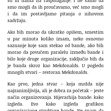
su ih nama na raspolaganje. I ne samo da
smo mogli da ih proučavamo, već smo mogli
i da im postavljamo pitanja o nihovom
sadržaju.
Ako bih morao da ukratko opišem, smestim
u par minuta koliko imam, neko osnovno
saznanje koje sam stekao od bande, ako bih
morao da povučem paralelu između bande i
bilo koje druge organizacije, zaključio bih da
je banda skroz kao Mekdonalds. U pogledu
mnogih stvari – restoran Mekdonalds.
Kao prvo, jedna stvar – koja možda nije
najzanimljivija, ali je dobra za početak – jeste
način organizovanja. Hijerarhija bande: kako
izgleda. Evo kako izgleda grafikon
organizacione strukture bande. Ne znam da