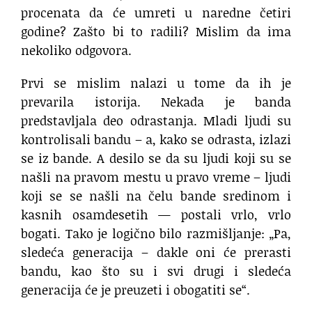
procenata da će umreti u naredne četiri
godine? Zašto bi to radili? Mislim da ima
nekoliko odgovora.
Prvi se mislim nalazi u tome da ih je
prevarila istorija. Nekada je banda
predstavljala deo odrastanja. Mladi ljudi su
kontrolisali bandu – a, kako se odrasta, izlazi
se iz bande. A desilo se da su ljudi koji su se
našli na pravom mestu u pravo vreme – ljudi
koji se se našli na čelu bande sredinom i
kasnih osamdesetih — postali vrlo, vrlo
bogati. Tako je logično bilo razmišljanje: „Pa,
sledeća generacija – dakle oni će prerasti
bandu, kao što su i svi drugi i sledeća
generacija će je preuzeti i obogatiti se“.