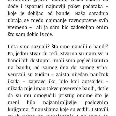
dođe i isporuči najnoviji paket podataka –
koje je dobijao od bande. Naša saradnja
ubraja se među najmanje ravnopravne svih
vremena – ali ja sam bio zadovoljan onim
što sam dobio iz nje.
I šta smo saznali? Šta smo naučili o bandi?
Pa, jednu stvar ću reći. Stvarno su nam svi u
bandi bili dostupni. Imali smo pogled iznutra
na bandu, od samog dna do samog vrha.
Verovali su Sudiru – zaista nijedan naučnik
ikada – zapravo iko, bilo koji autsajder –
nikada nije imao takvo poverenje bandi, dotle
da su mu omogućili pristup onome što je
meni bilo najzanimljivije: poslovnim
knjigama, finansijama koje su vodili. I stavili