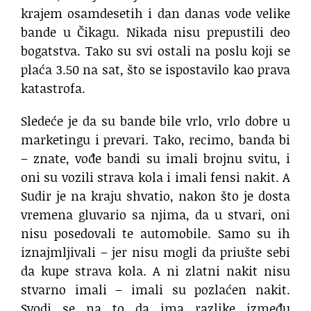
krajem osamdesetih i dan danas vode velike
bande u Čikagu. Nikada nisu prepustili deo
bogatstva. Tako su svi ostali na poslu koji se
plaća 3.50 na sat, što se ispostavilo kao prava
katastrofa.
Sledeće je da su bande bile vrlo, vrlo dobre u
marketingu i prevari. Tako, recimo, banda bi
– znate, vođe bandi su imali brojnu svitu, i
oni su vozili strava kola i imali fensi nakit. A
Sudir je na kraju shvatio, nakon što je dosta
vremena gluvario sa njima, da u stvari, oni
nisu posedovali te automobile. Samo su ih
iznajmljivali – jer nisu mogli da priušte sebi
da kupe strava kola. A ni zlatni nakit nisu
stvarno imali – imali su pozlaćen nakit.
Svodi se na to da ima razlike između