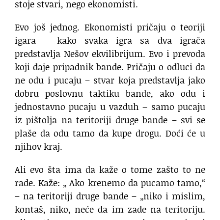
stoje stvari, nego ekonomisti.
Evo još jednog. Ekonomisti pričaju o teoriji
igara – kako svaka igra sa dva igrača
predstavlja Nešov ekvilibrijum. Evo i prevoda
koji daje pripadnik bande. Pričaju o odluci da
ne odu i pucaju – stvar koja predstavlja jako
dobru poslovnu taktiku bande, ako odu i
jednostavno pucaju u vazduh – samo pucaju
iz pištolja na teritoriji druge bande – svi se
plaše da odu tamo da kupe drogu. Doći će u
njihov kraj.
Ali evo šta ima da kaže o tome zašto to ne
rade. Kaže: „ Ako krenemo da pucamo tamo,“
– na teritoriji druge bande – „niko i mislim,
kontaš, niko, neće da im zađe na teritoriju.