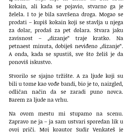
kokain, ali kada se pojavio, stvarno ga je
želela. I to je bila savršena droga. Mogao se
prodati – kupiš kokain koji se stavlja u njega
za dolar, prodaš za pet dolara. Stvara jaku
zavisnost – „dizanje“ traje kratko. Na
petnaest minuta, dobiješ neviđeno „dizanje“.
A onda, kada se spustiš, sve što želiš je da
ponoviš iskustvo.
Stvorilo se sjajno tržište. A za ljude koji su
bili u tome kao vođe bandi, bio je to, naizgled,
odličan način da se zaradi puno novca.
Barem za ljude na vrhu.
Na ovom mestu mi stupamo na scenu.
Zapravo ne ja – ja sam ustvari sporedan lik u
ovoj priči. Moj koautor Sudir Venkateš je