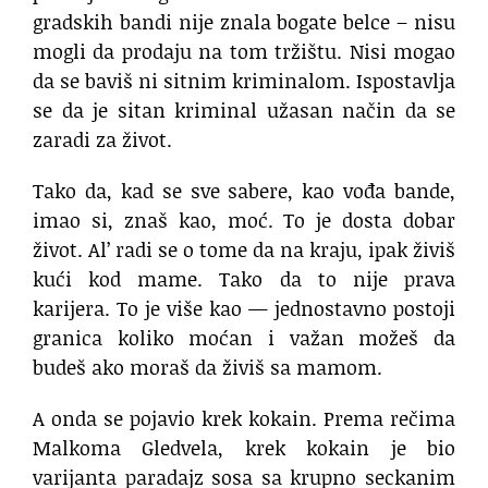
gradskih bandi nije znala bogate belce – nisu
mogli da prodaju na tom tržištu. Nisi mogao
da se baviš ni sitnim kriminalom. Ispostavlja
se da je sitan kriminal užasan način da se
zaradi za život.
Tako da, kad se sve sabere, kao vođa bande,
imao si, znaš kao, moć. To je dosta dobar
život. Al’ radi se o tome da na kraju, ipak živiš
kući kod mame. Tako da to nije prava
karijera. To je više kao — jednostavno postoji
granica koliko moćan i važan možeš da
budeš ako moraš da živiš sa mamom.
A onda se pojavio krek kokain. Prema rečima
Malkoma Gledvela, krek kokain je bio
varijanta paradajz sosa sa krupno seckanim