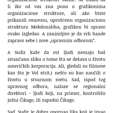
li iko od vas zna puno o grafikonima
organizacione strukture, ali ako biste
prikazali osnovnu, uprošćenu organizacionu
strukturu Mekdonaldsa, grafikon bi upravo
ovako izgledao. A zanimljivo je da vrh bande
zapravo sebe i zove „upravnim odborom“.
A Sudir kaže da ovi ljudi nemaju baš
istančanu sliku o tome šta se dešava u životu
američkih korporacija. Ali, gledali su filmove
kao što je Vol strit,i nešto su kao naučili o
životu u stvarnom svetu. Sad, ispod tog
upravnog odbora, nalaze se regionalni
direktori – ljudi koji, na primer, kontrolišu
južni Čikago, ili zapadni Čikago.
Sad, Sudir je dobro upoznao lika koji je imao