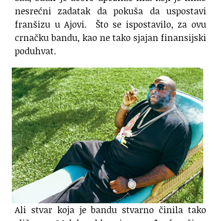
nesrećni zadatak da pokuša da uspostavi
franšizu u Ajovi. Što se ispostavilo, za ovu
crnačku bandu, kao ne tako sjajan finansijski
poduhvat.
Ali stvar koja je bandu stvarno činila tako