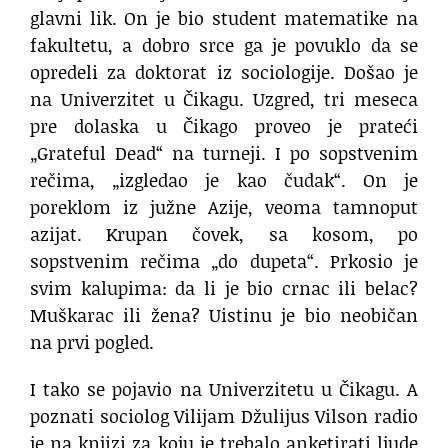
glavni lik. On je bio student matematike na
fakultetu, a dobro srce ga je povuklo da se
opredeli za doktorat iz sociologije. Došao je
na Univerzitet u Čikagu. Uzgred, tri meseca
pre dolaska u Čikago proveo je prateći
„Grateful Dead“ na turneji. I po sopstvenim
rečima, „izgledao je kao čudak“. On je
poreklom iz južne Azije, veoma tamnoput
azijat. Krupan čovek, sa kosom, po
sopstvenim rečima „do dupeta“. Prkosio je
svim kalupima: da li je bio crnac ili belac?
Muškarac ili žena? Uistinu je bio neobičan
na prvi pogled.
I tako se pojavio na Univerzitetu u Čikagu. A
poznati sociolog Vilijam Džulijus Vilson radio
je na knjizi za koju je trebalo anketirati ljude