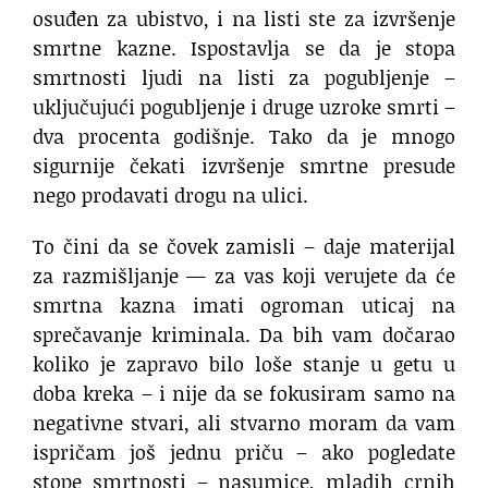
osuđen za ubistvo, i na listi ste za izvršenje
smrtne kazne. Ispostavlja se da je stopa
smrtnosti ljudi na listi za pogubljenje –
uključujući pogubljenje i druge uzroke smrti –
dva procenta godišnje. Tako da je mnogo
sigurnije čekati izvršenje smrtne presude
nego prodavati drogu na ulici.
To čini da se čovek zamisli – daje materijal
za razmišljanje — za vas koji verujete da će
smrtna kazna imati ogroman uticaj na
sprečavanje kriminala. Da bih vam dočarao
koliko je zapravo bilo loše stanje u getu u
doba kreka – i nije da se fokusiram samo na
negativne stvari, ali stvarno moram da vam
ispričam još jednu priču – ako pogledate
stope smrtnosti – nasumice, mladih crnih