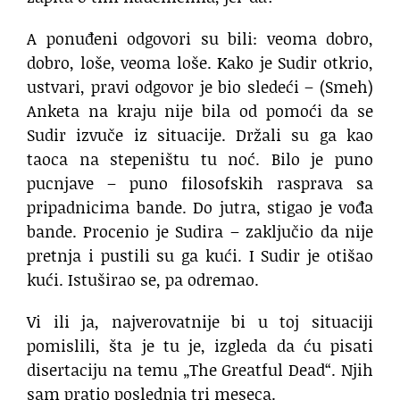
A ponuđeni odgovori su bili: veoma dobro,
dobro, loše, veoma loše. Kako je Sudir otkrio,
ustvari, pravi odgovor je bio sledeći – (Smeh)
Anketa na kraju nije bila od pomoći da se
Sudir izvuče iz situacije. Držali su ga kao
taoca na stepeništu tu noć. Bilo je puno
pucnjave – puno filosofskih rasprava sa
pripadnicima bande. Do jutra, stigao je vođa
bande. Procenio je Sudira – zaključio da nije
pretnja i pustili su ga kući. I Sudir je otišao
kući. Istuširao se, pa odremao.
Vi ili ja, najverovatnije bi u toj situaciji
pomislili, šta je tu je, izgleda da ću pisati
disertaciju na temu „The Greatful Dead“. Njih
sam pratio poslednja tri meseca.