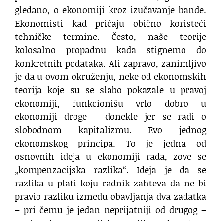
gledano, o ekonomiji kroz izučavanje bande.
Ekonomisti kad pričaju obično koristeći
tehničke termine. Često, naše teorije
kolosalno propadnu kada stignemo do
konkretnih podataka. Ali zapravo, zanimljivo
je da u ovom okruženju, neke od ekonomskih
teorija koje su se slabo pokazale u pravoj
ekonomiji, funkcionišu vrlo dobro u
ekonomiji droge – donekle jer se radi o
slobodnom kapitalizmu. Evo jednog
ekonomskog principa. To je jedna od
osnovnih ideja u ekonomiji rada, zove se
„kompenzacijska razlika“. Ideja je da se
razlika u plati koju radnik zahteva da ne bi
pravio razliku između obavljanja dva zadatka
– pri čemu je jedan neprijatniji od drugog –