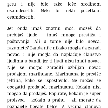
getu i nije bilo tako loše sredinom
osamdesetih. Neki bi rekli početkom
osamdesetih.
Jer onda imaš znatnu moć, možeš da
prebijaš ljude – imaš mnogo prestiža i
poštovanja. Ali u tome nije bilo novca,
razumete? Banda nije nikako mogla da zaradi
novac. I nije mogla da naplaćuje članstvo
ljudima u bandi, jer ti ljudi nisu imali novac.
Nije se mogao zaraditi ozbiljan novac
prodajom marihuane. Marihuana je previše
jeftina, kako se ispostavilo. Ne možeš se
obogatiti prodajući marihuanu. Kokain nisi
mogao da prodaješ. Kapirate, kokain je super
proizvod – kokain u prahu – ali morate da
poznajete bogate belce. A većina članova