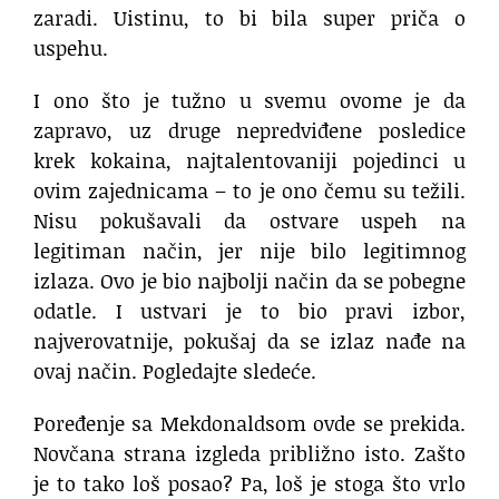
zaradi. Uistinu, to bi bila super priča o
uspehu.
I ono što je tužno u svemu ovome je da
zapravo, uz druge nepredviđene posledice
krek kokaina, najtalentovaniji pojedinci u
ovim zajednicama – to je ono čemu su težili.
Nisu pokušavali da ostvare uspeh na
legitiman način, jer nije bilo legitimnog
izlaza. Ovo je bio najbolji način da se pobegne
odatle. I ustvari je to bio pravi izbor,
najverovatnije, pokušaj da se izlaz nađe na
ovaj način. Pogledajte sledeće.
Poređenje sa Mekdonaldsom ovde se prekida.
Novčana strana izgleda približno isto. Zašto
je to tako loš posao? Pa, loš je stoga što vrlo