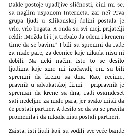
Dakle postoje upadljive sličnosti, čini mi se,
sa naglim usponom Interneta, zar ne? Prva
grupa ljudi u Silikonskoj dolini postala je
vrlo, vrlo bogata. A onda su svi moji prijatelji
rekli: „Možda bi i ja trebalo da odem i krenem
time da se bavim.“ I bili su spremni da rade
za male pare, za deonice koje nikada nisu ni
dobili. Na neki način, isto to se desilo
ljudima koje smo mi izučavali, oni su bili
spremni da krenu sa dna. Kao, recimo,
pravnik u advokatskoj firmi – pripravnik je
spreman da krene sa dna, radi osamdeset
sati nedeljno za malo para, jer svako misli da
će postati partner. A desilo se da su se pravila
promenila i da nikada nisu postali partneri.
Zaista, isti ljudi koji su vodili sve veće bande