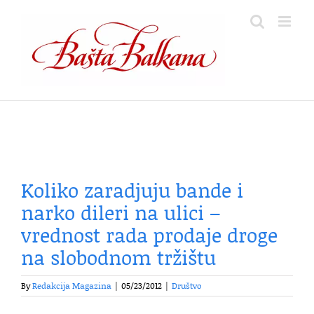
Skip
to
content
Koliko zaradjuju bande i
narko dileri na ulici –
vrednost rada prodaje droge
na slobodnom tržištu
By
Redakcija Magazina
|
05/23/2012
|
Društvo