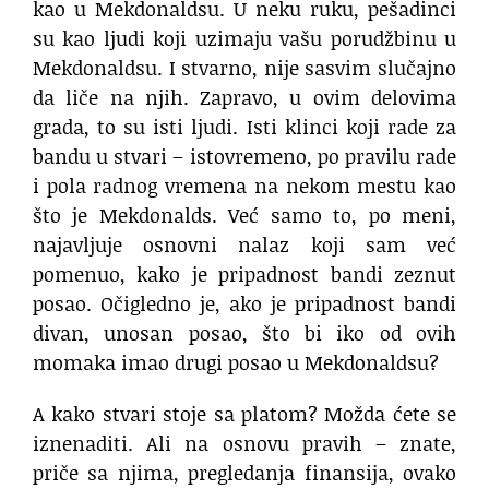
kao u Mekdonaldsu. U neku ruku, pešadinci
su kao ljudi koji uzimaju vašu porudžbinu u
Mekdonaldsu. I stvarno, nije sasvim slučajno
da liče na njih. Zapravo, u ovim delovima
grada, to su isti ljudi. Isti klinci koji rade za
bandu u stvari – istovremeno, po pravilu rade
i pola radnog vremena na nekom mestu kao
što je Mekdonalds. Već samo to, po meni,
najavljuje osnovni nalaz koji sam već
pomenuo, kako je pripadnost bandi zeznut
posao. Očigledno je, ako je pripadnost bandi
divan, unosan posao, što bi iko od ovih
momaka imao drugi posao u Mekdonaldsu?
A kako stvari stoje sa platom? Možda ćete se
iznenaditi. Ali na osnovu pravih – znate,
priče sa njima, pregledanja finansija, ovako