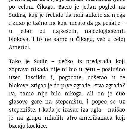
po celom Čikagu. Bacio je jedan pogled na
Sudira, koji je trebalo da radi ankete za njega
i znao je tačno na koje mesto da ga pošalje –
u jedan od najžešćih, najozloglašenih
blokova. I to ne samo u Čikagu, već u celoj
Americi.
Tako je Sudir – dečko iz predgrađa koji
zapravo nikada nije ni bio u getu – poslušno
uzeo fasciklu i, pogađate, odšetao u te
blokove. Stigao je do prve zgrade. Prva zgrada?
Pa, tamo nije bilo nikoga. Ali on je čuo
glasove gore na stepeništu, i popeo se uz
stepenište. I kada je izašao iza ugla – naišao
je na grupu mladih afro-amerikanaca koji
bacaju kockice.