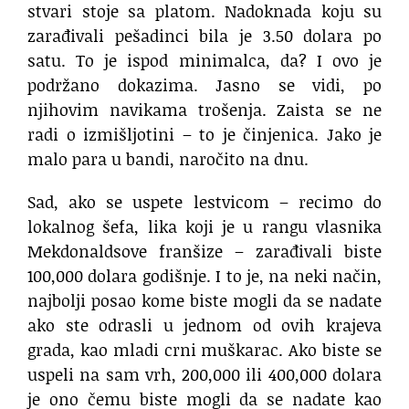
stvari stoje sa platom. Nadoknada koju su
zarađivali pešadinci bila je 3.50 dolara po
satu. To je ispod minimalca, da? I ovo je
podržano dokazima. Jasno se vidi, po
njihovim navikama trošenja. Zaista se ne
radi o izmišljotini – to je činjenica. Jako je
malo para u bandi, naročito na dnu.
Sad, ako se uspete lestvicom – recimo do
lokalnog šefa, lika koji je u rangu vlasnika
Mekdonaldsove franšize – zarađivali biste
100,000 dolara godišnje. I to je, na neki način,
najbolji posao kome biste mogli da se nadate
ako ste odrasli u jednom od ovih krajeva
grada, kao mladi crni muškarac. Ako biste se
uspeli na sam vrh, 200,000 ili 400,000 dolara
je ono čemu biste mogli da se nadate kao