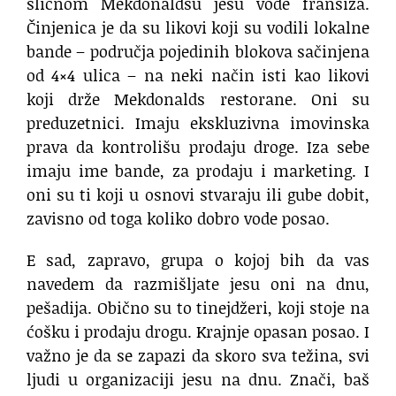
sličnom Mekdonaldsu jesu vođe franšiza.
Činjenica je da su likovi koji su vodili lokalne
bande – područja pojedinih blokova sačinjena
od 4×4 ulica – na neki način isti kao likovi
koji drže Mekdonalds restorane. Oni su
preduzetnici. Imaju ekskluzivna imovinska
prava da kontrolišu prodaju droge. Iza sebe
imaju ime bande, za prodaju i marketing. I
oni su ti koji u osnovi stvaraju ili gube dobit,
zavisno od toga koliko dobro vode posao.
E sad, zapravo, grupa o kojoj bih da vas
navedem da razmišljate jesu oni na dnu,
pešadija. Obično su to tinejdžeri, koji stoje na
ćošku i prodaju drogu. Krajnje opasan posao. I
važno je da se zapazi da skoro sva težina, svi
ljudi u organizaciji jesu na dnu. Znači, baš