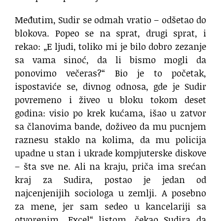
Međutim, Sudir se odmah vratio – odšetao do
blokova. Popeo se na sprat, drugi sprat, i
rekao: „E ljudi, toliko mi je bilo dobro zezanje
sa vama sinoć, da li bismo mogli da
ponovimo večeras?“ Bio je to početak,
ispostaviće se, divnog odnosa, gde je Sudir
povremeno i živeo u bloku tokom deset
godina: visio po krek kućama, išao u zatvor
sa članovima bande, doživeo da mu pucnjem
raznesu staklo na kolima, da mu policija
upadne u stan i ukrade kompjuterske diskove
– šta sve ne. Ali na kraju, priča ima srećan
kraj za Sudira, postao je jedan od
najcenjenijih sociologa u zemlji. A posebno
za mene, jer sam sedeo u kancelariji sa
otvorenim „Excel“ listom, čekao Sudira da