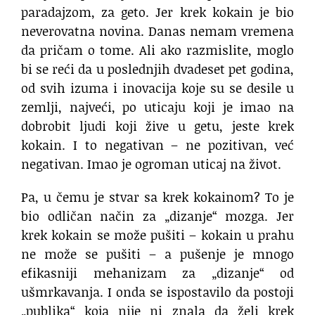
paradajzom, za geto. Jer krek kokain je bio
neverovatna novina. Danas nemam vremena
da pričam o tome. Ali ako razmislite, moglo
bi se reći da u poslednjih dvadeset pet godina,
od svih izuma i inovacija koje su se desile u
zemlji, najveći, po uticaju koji je imao na
dobrobit ljudi koji žive u getu, jeste krek
kokain. I to negativan – ne pozitivan, već
negativan. Imao je ogroman uticaj na život.
Pa, u čemu je stvar sa krek kokainom? To je
bio odličan način za „dizanje“ mozga. Jer
krek kokain se može pušiti – kokain u prahu
ne može se pušiti – a pušenje je mnogo
efikasniji mehanizam za „dizanje“ od
ušmrkavanja. I onda se ispostavilo da postoji
„publika“ koja nije ni znala da želi krek