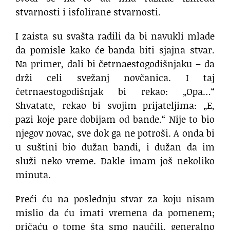
stvarnosti i isfolirane stvarnosti.
I zaista su svašta radili da bi navukli mlade
da pomisle kako će banda biti sjajna stvar.
Na primer, dali bi četrnaestogodišnjaku – da
drži celi svežanj novčanica. I taj
četrnaestogodišnjak bi rekao: „Opa…“
Shvatate, rekao bi svojim prijateljima: „E,
pazi koje pare dobijam od bande.“ Nije to bio
njegov novac, sve dok ga ne potroši. A onda bi
u suštini bio dužan bandi, i dužan da im
služi neko vreme. Dakle imam još nekoliko
minuta.
Preći ću na poslednju stvar za koju nisam
mislio da ću imati vremena da pomenem;
pričaću o tome šta smo naučili, generalno