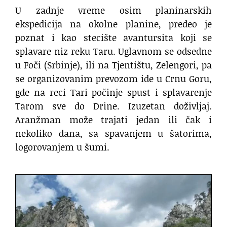
U zadnje vreme osim planinarskih
ekspedicija na okolne planine, predeo je
poznat i kao stecište avantursita koji se
splavare niz reku Taru. Uglavnom se odsedne
u Foči (Srbinje), ili na Tjentištu, Zelengori, pa
se organizovanim prevozom ide u Crnu Goru,
gde na reci Tari počinje spust i splavarenje
Tarom sve do Drine. Izuzetan doživljaj.
Aranžman može trajati jedan ili čak i
nekoliko dana, sa spavanjem u šatorima,
logorovanjem u šumi.