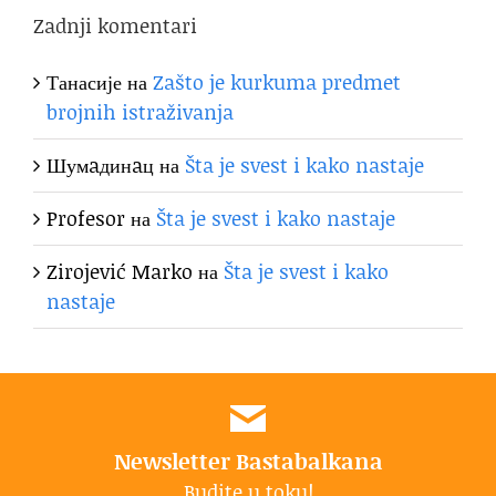
Zadnji komentari
Танасије
на
Zašto je kurkuma predmet
brojnih istraživanja
Шумaдинaц
на
Šta je svest i kako nastaje
Profesor
на
Šta je svest i kako nastaje
Zirojević Marko
на
Šta je svest i kako
nastaje
Newsletter Bastabalkana
Budite u toku!