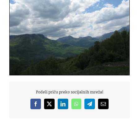
Podeli priču preko socijalnih mreža!
Facebook
X
LinkedIn
WhatsApp
Telegram
Email