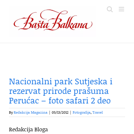
Skip
to
content
Nacionalni park Sutjeska i
rezervat prirode prašuma
Perućac – foto safari 2 deo
By
Redakcija Magazina
|
05/13/2012
|
Fotografija
,
Travel
Redakcija Bloga