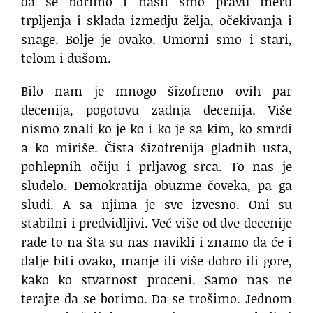
da se borimo i našli smo pravu meru
trpljenja i sklada izmedju želja, očekivanja i
snage. Bolje je ovako. Umorni smo i stari,
telom i dušom.
Bilo nam je mnogo šizofreno ovih par
decenija, pogotovu zadnja decenija. Više
nismo znali ko je ko i ko je sa kim, ko smrdi
a ko miriše. Čista šizofrenija gladnih usta,
pohlepnih očiju i prljavog srca. To nas je
sludelo. Demokratija obuzme čoveka, pa ga
sludi. A sa njima je sve izvesno. Oni su
stabilni i predvidljivi. Već više od dve decenije
rade to na šta su nas navikli i znamo da će i
dalje biti ovako, manje ili više dobro ili gore,
kako ko stvarnost proceni. Samo nas ne
terajte da se borimo. Da se trošimo. Jednom