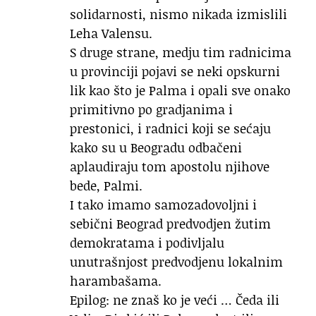
solidarnosti, nismo nikada izmislili
Leha Valensu.
S druge strane, medju tim radnicima
u provinciji pojavi se neki opskurni
lik kao što je Palma i opali sve onako
primitivno po gradjanima i
prestonici, i radnici koji se sećaju
kako su u Beogradu odbačeni
aplaudiraju tom apostolu njihove
bede, Palmi.
I tako imamo samozadovoljni i
sebični Beograd predvodjen žutim
demokratama i podivljalu
unutrašnjost predvodjenu lokalnim
harambašama.
Epilog: ne znaš ko je veći … Čeda ili