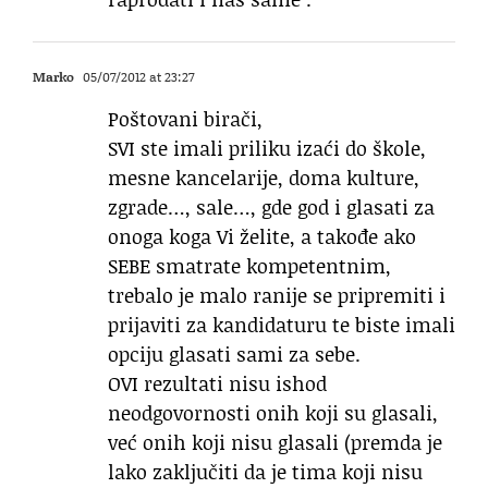
Marko
05/07/2012 at 23:27
Poštovani birači,
SVI ste imali priliku izaći do škole,
mesne kancelarije, doma kulture,
zgrade…, sale…, gde god i glasati za
onoga koga Vi želite, a takođe ako
SEBE smatrate kompetentnim,
trebalo je malo ranije se pripremiti i
prijaviti za kandidaturu te biste imali
opciju glasati sami za sebe.
OVI rezultati nisu ishod
neodgovornosti onih koji su glasali,
već onih koji nisu glasali (premda je
lako zaključiti da je tima koji nisu