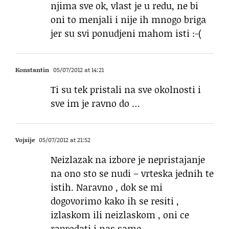
njima sve ok, vlast je u redu, ne bi
oni to menjali i nije ih mnogo briga
jer su svi ponudjeni mahom isti :-(
Konstantin
05/07/2012 at 14:21
Ti su tek pristali na sve okolnosti i
sve im je ravno do …
Vojsije
05/07/2012 at 21:52
Neizlazak na izbore je nepristajanje
na ono sto se nudi – vrteska jednih te
istih. Naravno , dok se mi
dogovorimo kako ih se resiti ,
izlaskom ili neizlaskom , oni ce
raprodati i nas same .