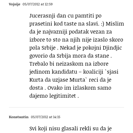
Vojsije
05/07/2012 at 12:59
Jucerasnji dan cu pamtiti po
prasetini kod taste na slavi. :) Mislim
da je najvazniji podatak vezan za
izbore to sto na njih nije izaslo skoro
pola Srbije . Nekad je pokojni Djindjic
govorio da Srbija mora da stane .
Trebalo bi neizaskom na izbore
jedinom kandidatu – koaliciji `sjasi
Kurta da uzjase Murta` reci da je
dosta . Ovako im izlaskom samo
dajemo legitimitet .
Konstantin
05/07/2012 at 14:15
Svi koji nisu glasali rekli su da je