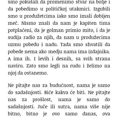
smo pokušali da promenimo stvar na bolje i
da pobedimo u političkoj utakmici. Izgubili
smo u produžetcima iako smo imali dobijen
meč. Nismo znali da nam je kapiten tima
potplaćeni, da je golman primio mito, i da je
sudija radio za njih, da nam u produžecima
uzmu pobedu i nadu. Tada smo shvatili da
pobede nema ako medju nama ima izdajnika.
A ima ih. I levih i desnih, sa svih strana
naviru. Zato smo legli na rudu i želimo na
njoj da ostanemo.
Ne pitajte nas za budućnost, nama je samo
do sadašnjosti. Biće kakva će biti. Ne pitajte
nas za prošlost, nama je samo do
sadašnjosti. Juče ili sutra, nama više nije
bitno, bitno je ovo samo danas, ova