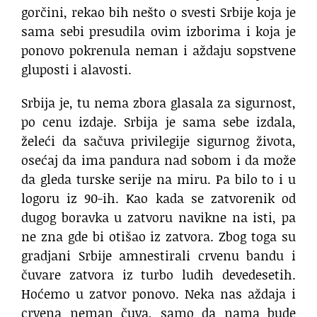
gorčini, rekao bih nešto o svesti Srbije koja je
sama sebi presudila ovim izborima i koja je
ponovo pokrenula neman i aždaju sopstvene
gluposti i alavosti.
Srbija je, tu nema zbora glasala za sigurnost,
po cenu izdaje. Srbija je sama sebe izdala,
želeći da sačuva privilegije sigurnog života,
osećaj da ima pandura nad sobom i da može
da gleda turske serije na miru. Pa bilo to i u
logoru iz 90-ih. Kao kada se zatvorenik od
dugog boravka u zatvoru navikne na isti, pa
ne zna gde bi otišao iz zatvora. Zbog toga su
gradjani Srbije amnestirali crvenu bandu i
čuvare zatvora iz turbo ludih devedesetih.
Hoćemo u zatvor ponovo. Neka nas aždaja i
crvena neman čuva, samo da nama bude