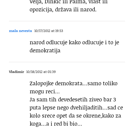
Velja, Dinkić ili Palma, vlast ili
opozicija, država ili narod.
mala nevesta
10/17/2012 at 19:53
narod odlucuje kako odlucuje i to je
demokratija
Vladimir
10/18/2012 at 01:39
Zalopojke demokrata…samo toliko
mogu reci…
Ja sam tih devedesetih ziveo bar 3
puta lepse nego dvehiljaditih…sad ce
kolo srece opet da se okrene,kako za
koga…a i red bi bio…