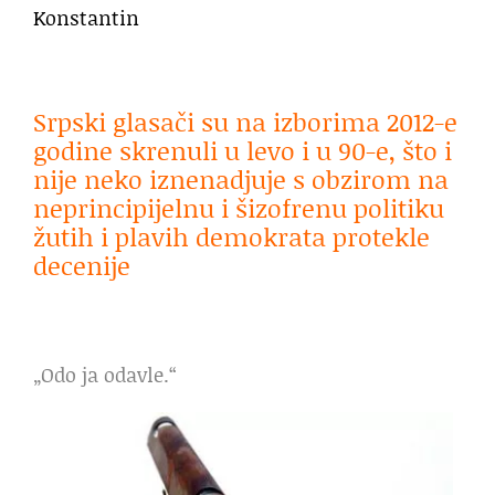
Konstantin
Srpski glasači su na izborima 2012-e
godine skrenuli u levo i u 90-e, što i
nije neko iznenadjuje s obzirom na
neprincipijelnu i šizofrenu politiku
žutih i plavih demokrata protekle
decenije
„Odo ja odavle.“