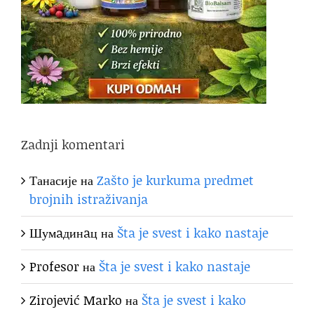
Zadnji komentari
Танасије
на
Zašto je kurkuma predmet
brojnih istraživanja
Шумaдинaц
на
Šta je svest i kako nastaje
Profesor
на
Šta je svest i kako nastaje
Zirojević Marko
на
Šta je svest i kako