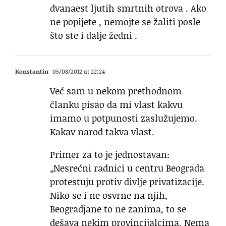
dvanaest ljutih smrtnih otrova . Ako
ne popijete , nemojte se žaliti posle
što ste i dalje žedni .
Konstantin
05/08/2012 at 22:24
Već sam u nekom prethodnom
članku pisao da mi vlast kakvu
imamo u potpunosti zaslužujemo.
Kakav narod takva vlast.
Primer za to je jednostavan:
„Nesrećni radnici u centru Beograda
protestuju protiv divlje privatizacije.
Niko se i ne osvrne na njih,
Beogradjane to ne zanima, to se
dešava nekim provincijalcima. Nema