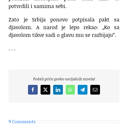
potvrdili i samima sebi.
Zato je Srbija ponovo potpisala pakt sa
djavolom. A narod je lepo rekao: „Ko sa
djavolom tikve sadi o glavu mu se razbijaju“.
. . .
Podeli priču preko socijalnih mreža!
Facebook
X
LinkedIn
WhatsApp
Telegram
Email
9 Comments