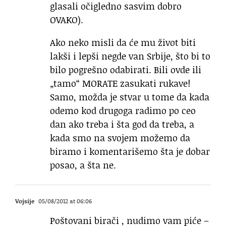
glasali očigledno sasvim dobro
OVAKO).
Ako neko misli da će mu život biti
lakši i lepši negde van Srbije, što bi to
bilo pogrešno odabirati. Bili ovde ili
„tamo“ MORATE zasukati rukave!
Samo, možda je stvar u tome da kada
odemo kod drugoga radimo po ceo
dan ako treba i šta god da treba, a
kada smo na svojem možemo da
biramo i komentarišemo šta je dobar
posao, a šta ne.
Vojsije
05/08/2012 at 06:06
Poštovani birači , nudimo vam piće –