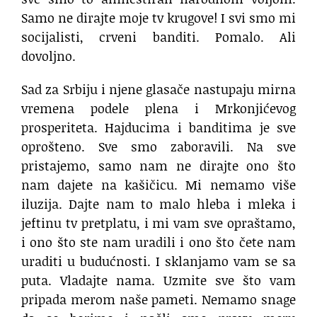
Samo ne dirajte moje tv krugove! I svi smo mi
socijalisti, crveni banditi. Pomalo. Ali
dovoljno.
Sad za Srbiju i njene glasače nastupaju mirna
vremena podele plena i Mrkonjićevog
prosperiteta. Hajducima i banditima je sve
oprošteno. Sve smo zaboravili. Na sve
pristajemo, samo nam ne dirajte ono što
nam dajete na kašičicu. Mi nemamo više
iluzija. Dajte nam to malo hleba i mleka i
jeftinu tv pretplatu, i mi vam sve opraštamo,
i ono što ste nam uradili i ono što čete nam
uraditi u budućnosti. I sklanjamo vam se sa
puta. Vladajte nama. Uzmite sve što vam
pripada merom naše pameti. Nemamo snage