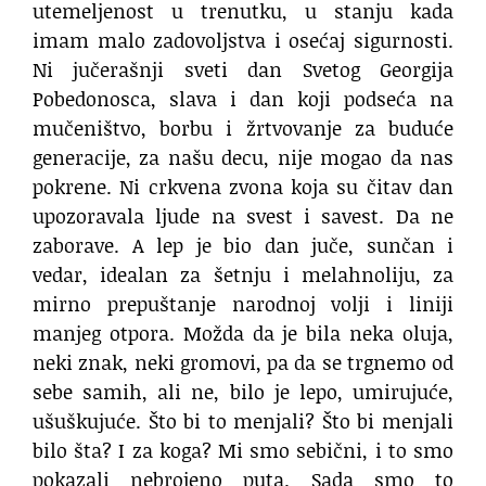
utemeljenost u trenutku, u stanju kada
imam malo zadovoljstva i osećaj sigurnosti.
Ni jučerašnji sveti dan Svetog Georgija
Pobedonosca, slava i dan koji podseća na
mučeništvo, borbu i žrtvovanje za buduće
generacije, za našu decu, nije mogao da nas
pokrene. Ni crkvena zvona koja su čitav dan
upozoravala ljude na svest i savest. Da ne
zaborave. A lep je bio dan juče, sunčan i
vedar, idealan za šetnju i melahnoliju, za
mirno prepuštanje narodnoj volji i liniji
manjeg otpora. Možda da je bila neka oluja,
neki znak, neki gromovi, pa da se trgnemo od
sebe samih, ali ne, bilo je lepo, umirujuće,
ušuškujuće. Što bi to menjali? Što bi menjali
bilo šta? I za koga? Mi smo sebični, i to smo
pokazali nebrojeno puta. Sada smo to