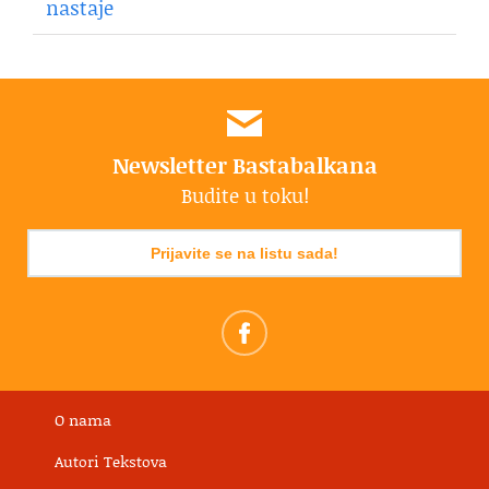
nastaje
Newsletter Bastabalkana
Budite u toku!
Prijavite se na listu sada!
O nama
Autori Tekstova