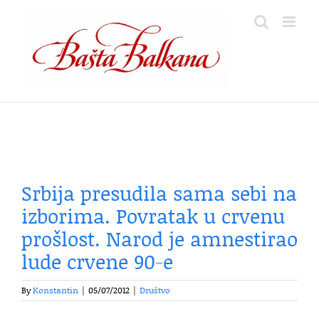
Skip
to
content
Srbija presudila sama sebi na
izborima. Povratak u crvenu
prošlost. Narod je amnestirao
lude crvene 90-e
By
Konstantin
|
05/07/2012
|
Društvo