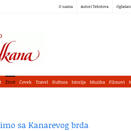
O nama
Autori Tekstova
Oglašav
t
Život
Čovek
Travel
Kultura
Istorija
Muzika
Filmovi
limo sa Kanarevog brda