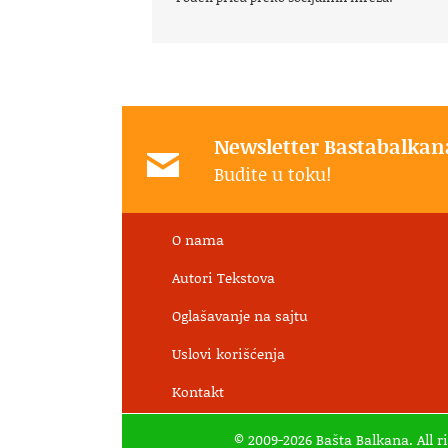
Newsletter Bastabalkan
Budite u toku!
O nama
Autori Tekstova
Oglašavanje na sajtu
Uslovi korišćenja
Kontakt
© 2009-2026 Bašta Balkana. All r