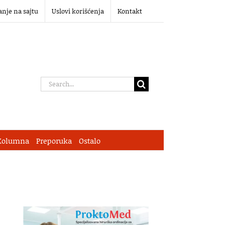
anje na sajtu
Uslovi korišćenja
Kontakt
Search
for:
Kolumna
Preporuka
Ostalo