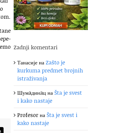
 kad
to
­tom.
ta­ne
e­pe­
će­mo
Zadnji komentari
Танасије
на
Zašto je
kurkuma predmet brojnih
istraživanja
Шумaдинaц
на
Šta je svest
i kako nastaje
Profesor
на
Šta je svest i
kako nastaje