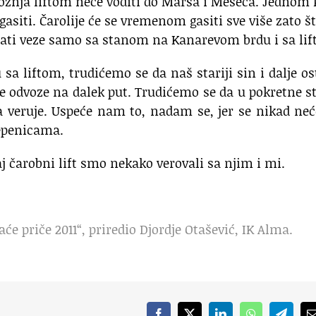
 vo­žnja lif­tom ne­će vo­di­ti do Mar­sa i Me­se­ca. Jed­nom
ga­si­ti. Ča­ro­li­je će se vre­me­nom ga­si­ti sve vi­še za­to š
 ima­ti ve­ze sa­mo sa sta­nom na Ka­na­re­vom br­du i sa lif
a lif­tom, tru­di­će­mo se da naš sta­ri­ji sin i da­lje os
ce od­vo­ze na da­lek put. Tru­di­će­mo se da u po­kret­ne st
da ve­ru­je. Us­pe­će nam to, na­dam se, jer se ni­kad ne­
­pe­ni­ca­ma.
 taj ča­rob­ni lift smo ne­ka­ko ve­ro­va­li sa njim i mi.
aće priče 2011“, priredio Djordje Otašević, IK Alma.