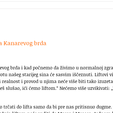
 Ka­na­re­vog br­da
e­vog br­da i kad poč­ne­mo da ži­vi­mo u nor­mal­noj zgra
o­tu na­šeg sta­ri­jeg si­na će sa­svim iš­če­znu­ti. Lif­to­vi vi
­ti re­al­nost i pro­vod u nji­ma ne­će vi­še bi­ti ta­ko iz­u­ze­t
š slu­šao, ići će­mo lif­tom.“ Ne­će­mo vi­še uz­vi­ki­va­ti: „V
­no tr­ča­ti do lif­ta sa­mo da bi pre nas pri­ti­snuo dug­me.