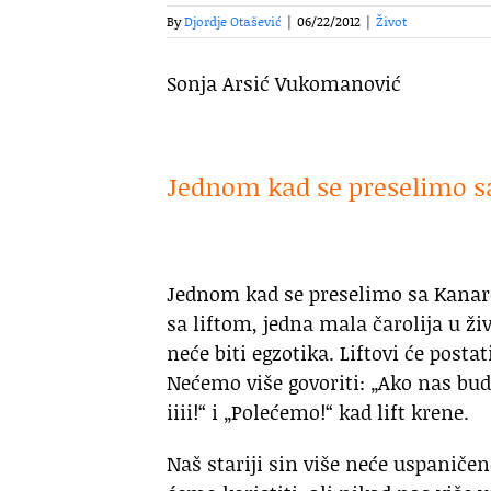
By
Djordje Otašević
|
06/22/2012
|
Život
So­nja Ar­sić Vu­ko­ma­no­vić
Jed­nom kad se pre­se­li­mo sa
.
Jed­nom kad se pre­se­li­mo sa Ka­na­r
sa lif­tom, jed­na ma­la ča­ro­li­ja u ži­v
ne­će bi­ti eg­zo­ti­ka. Lif­to­vi će po­sta
Ne­će­mo vi­še go­vo­ri­ti: „Ako nas bu­de
i­i­ii!“ i „Po­le­će­mo!“ kad lift kre­ne.
Naš sta­ri­ji sin vi­še ne­će us­pa­ni­če