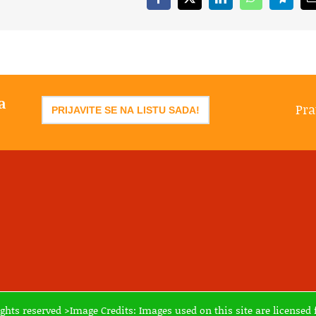
Facebook
X
LinkedIn
WhatsApp
Telegr
a
Pra
PRIJAVITE SE NA LISTU SADA!
ights reserved >Image Credits: Images used on this site are licens