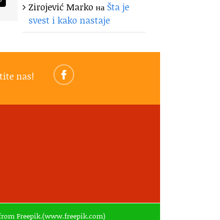
am
Email
Zirojević Marko
на
Šta je
svest i kako nastaje
tite nas!
ed from Freepik.(www.freepik.com)