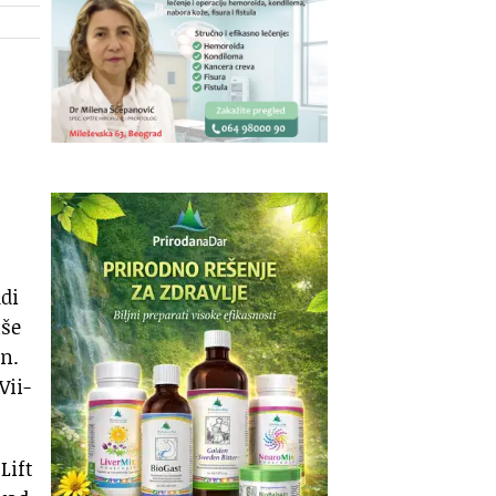
­di
­še
an.
i­i­
 Lift