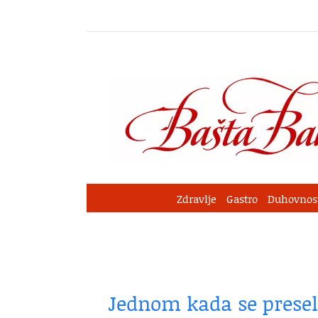
Skip
to
content
Zdravlje
Gastro
Duhovnos
Jednom kada se prese