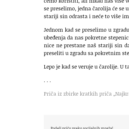
će­mo ko­ri­sti­ti, ali ni­kad nas vi­še
se pre­se­li­mo, jed­na ča­ro­li­ja će se u
sta­ri­ji sin od­ra­sta i ne­će to vi­še
Jed­nom kad se pre­se­li­mo u zgra­du s
ube­đe­nja da nas po­kret­ne ste­pe­ni­
ni­ce ne pre­sta­ne naš sta­ri­ji sin 
pre­se­li­ti u zgra­du sa po­kret­nim ste
Le­po je kad se ve­ru­je u ča­ro­li­je. U
. . .
Priča iz zbirke kratkih priča „Najkr
Podeli priču preko socijalnih mreža!