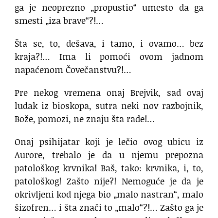
ga je neoprezno „propustio“ umesto da ga
smesti „iza brave“?!…
Šta se, to, dešava, i tamo, i ovamo… bez
kraja?!… Ima li pomoći ovom jadnom
napaćenom Čovečanstvu?!…
Pre nekog vremena onaj Brejvik, sad ovaj
ludak iz bioskopa, sutra neki nov razbojnik,
Bože, pomozi, ne znaju šta rade!…
Onaj psihijatar koji je lečio ovog ubicu iz
Aurore, trebalo je da u njemu prepozna
patološkog krvnika! Baš, tako: krvnika, i, to,
patološkog! Zašto nije?! Nemoguće je da je
okrivljeni kod njega bio „malo nastran“, malo
šizofren… i šta znači to „malo“?!… Zašto ga je