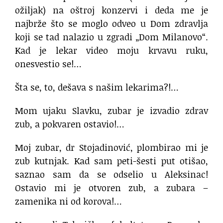
ožiljak) na oštroj konzervi i deda me je
najbrže što se moglo odveo u Dom zdravlja
koji se tad nalazio u zgradi „Dom Milanovo“.
Kad je lekar video moju krvavu ruku,
onesvestio se!…
Šta se, to, dešava s našim lekarima?!…
Mom ujaku Slavku, zubar je izvadio zdrav
zub, a pokvaren ostavio!…
Moj zubar, dr Stojadinović, plombirao mi je
zub kutnjak. Kad sam peti-šesti put otišao,
saznao sam da se odselio u Aleksinac!
Ostavio mi je otvoren zub, a zubara –
zamenika ni od korova!…