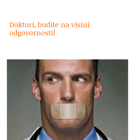
.
Doktori, budite na visini
odgovornosti!
.