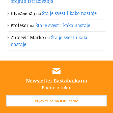
brojnih istraživanja
Шумaдинaц
на
Šta je svest i kako nastaje
Profesor
на
Šta je svest i kako nastaje
Zirojević Marko
на
Šta je svest i kako
nastaje
Newsletter Bastabalkana
Budite u toku!
Prijavite se na listu sada!