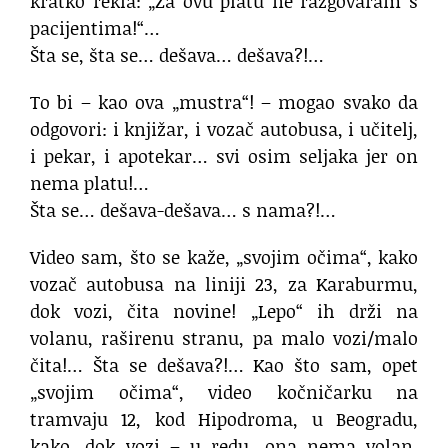
kratko rekla: „Za ovu platu ne razgovaram s
pacijentima!“…
Šta se, šta se… dešava… dešava?!…
To bi – kao ova „mustra“! – mogao svako da
odgovori: i knjižar, i vozač autobusa, i učitelj,
i pekar, i apotekar… svi osim seljaka jer on
nema platu!…
Šta se… dešava-dešava… s nama?!…
Video sam, što se kaže, „svojim očima“, kako
vozač autobusa na liniji 23, za Karaburmu,
dok vozi, čita novine! „Lepo“ ih drži na
volanu, raširenu stranu, pa malo vozi/malo
čita!… Šta se dešava?!… Kao što sam, opet
„svojim očima“, video kočničarku na
tramvaju 12, kod Hipodroma, u Beogradu,
kako, dok vozi – u redu, ona nema volan,