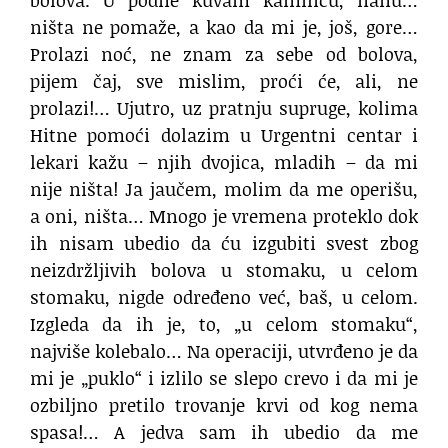
bolova. U podne kuvam kamilicu, nanu…
ništa ne pomaže, a kao da mi je, još, gore…
Prolazi noć, ne znam za sebe od bolova,
pijem čaj, sve mislim, proći će, ali, ne
prolazi!… Ujutro, uz pratnju supruge, kolima
Hitne pomoći dolazim u Urgentni centar i
lekari kažu – njih dvojica, mladih – da mi
nije ništa! Ja jaučem, molim da me operišu,
a oni, ništa… Mnogo je vremena proteklo dok
ih nisam ubedio da ću izgubiti svest zbog
neizdržljivih bolova u stomaku, u celom
stomaku, nigde određeno već, baš, u celom.
Izgleda da ih je, to, „u celom stomaku“,
najviše kolebalo… Na operaciji, utvrđeno je da
mi je „puklo“ i izlilo se slepo crevo i da mi je
ozbiljno pretilo trovanje krvi od kog nema
spasa!… A jedva sam ih ubedio da me