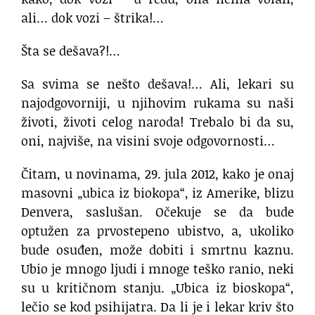
ali… dok vozi – štrika!…
Šta se dešava?!…
Sa svima se nešto dešava!… Ali, lekari su
najodgovorniji, u njihovim rukama su naši
životi, životi celog naroda! Trebalo bi da su,
oni, najviše, na visini svoje odgovornosti…
Čitam, u novinama, 29. jula 2012, kako je onaj
masovni „ubica iz biokopa“, iz Amerike, blizu
Denvera, saslušan. Očekuje se da bude
optužen za prvostepeno ubistvo, a, ukoliko
bude osuđen, može dobiti i smrtnu kaznu.
Ubio je mnogo ljudi i mnoge teško ranio, neki
su u kritičnom stanju. „Ubica iz bioskopa“,
lečio se kod psihijatra. Da li je i lekar kriv što