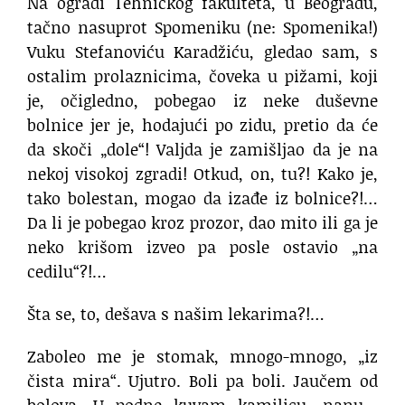
Na ogradi Tehničkog fakulteta, u Beogradu,
tačno nasuprot Spomeniku (ne: Spomenika!)
Vuku Stefanoviću Karadžiću, gledao sam, s
ostalim prolaznicima, čoveka u pižami, koji
je, očigledno, pobegao iz neke duševne
bolnice jer je, hodajući po zidu, pretio da će
da skoči „dole“! Valjda je zamišljao da je na
nekoj visokoj zgradi! Otkud, on, tu?! Kako je,
tako bolestan, mogao da izađe iz bolnice?!…
Da li je pobegao kroz prozor, dao mito ili ga je
neko krišom izveo pa posle ostavio „na
cedilu“?!…
Šta se, to, dešava s našim lekarima?!…
Zaboleo me je stomak, mnogo-mnogo, „iz
čista mira“. Ujutro. Boli pa boli. Jaučem od