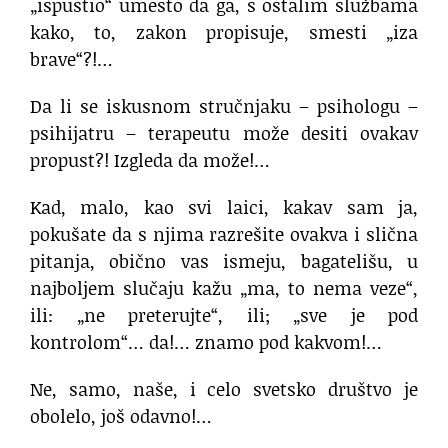
„ispustio“ umesto da ga, s ostalim službama
kako, to, zakon propisuje, smesti „iza
brave“?!…
Da li se iskusnom stručnjaku – psihologu –
psihijatru – terapeutu može desiti ovakav
propust?! Izgleda da može!…
Kad, malo, kao svi laici, kakav sam ja,
pokušate da s njima razrešite ovakva i slična
pitanja, obično vas ismeju, bagatelišu, u
najboljem slučaju kažu „ma, to nema veze“,
ili: „ne preterujte“, ili; „sve je pod
kontrolom“… da!… znamo pod kakvom!…
Ne, samo, naše, i celo svetsko društvo je
obolelo, još odavno!…