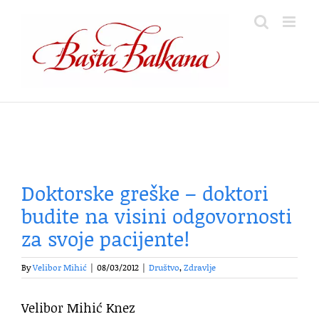
Skip
to
content
Doktorske greške – doktori
budite na visini odgovornosti
za svoje pacijente!
By
Velibor Mihić
|
08/03/2012
|
Društvo
,
Zdravlje
Velibor Mihić Knez