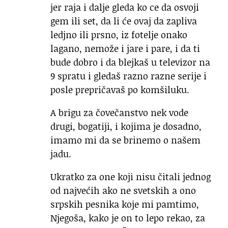
jer raja i dalje gleda ko ce da osvoji
gem ili set, da li će ovaj da zapliva
ledjno ili prsno, iz fotelje onako
lagano, nemože i jare i pare, i da ti
bude dobro i da blejkaš u televizor na
9 spratu i gledaš razno razne serije i
posle prepričavaš po komšiluku.
A brigu za čovečanstvo nek vode
drugi, bogatiji, i kojima je dosadno,
imamo mi da se brinemo o našem
jadu.
Ukratko za one koji nisu čitali jednog
od najvećih ako ne svetskih a ono
srpskih pesnika koje mi pamtimo,
Njegoša, kako je on to lepo rekao, za