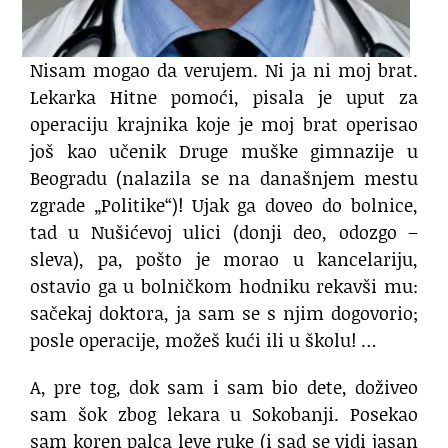
Nisam mogao da verujem. Ni ja ni moj brat.
Lekarka Hitne pomoći, pisala je uput za
operaciju krajnika koje je moj brat operisao
još kao učenik Druge muške gimnazije u
Beogradu (nalazila se na današnjem mestu
zgrade „Politike“)! Ujak ga doveo do bolnice,
tad u Nušićevoj ulici (donji deo, odozgo –
sleva), pa, pošto je morao u kancelariju,
ostavio ga u bolničkom hodniku rekavši mu:
sačekaj doktora, ja sam se s njim dogovorio;
posle operacije, možeš kući ili u školu! …
A, pre tog, dok sam i sam bio dete, doživeo
sam šok zbog lekara u Sokobanji. Posekao
sam koren palca leve ruke (i sad se vidi jasan