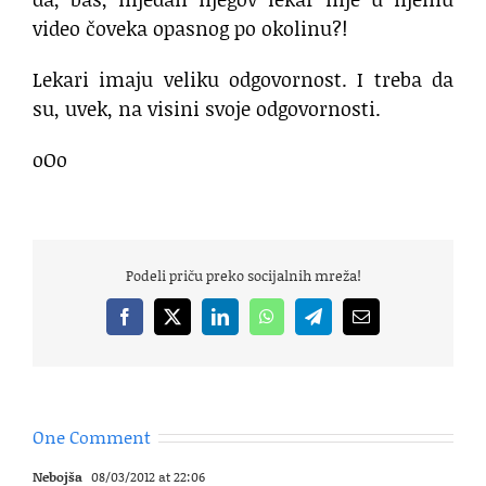
video čoveka opasnog po okolinu?!
Lekari imaju veliku odgovornost. I treba da
su, uvek, na visini svoje odgovornosti.
oOo
Podeli priču preko socijalnih mreža!
Facebook
X
LinkedIn
WhatsApp
Telegram
Email
One Comment
Nebojša
08/03/2012 at 22:06