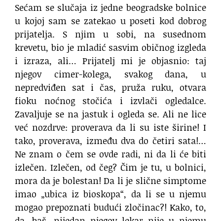
Sećam se slučaja iz jedne beogradske bolnice
u kojoj sam se zatekao u poseti kod dobrog
prijatelja. S njim u sobi, na susednom
krevetu, bio je mladić sasvim običnog izgleda
i izraza, ali… Prijatelj mi je objasnio: taj
njegov cimer-kolega, svakog dana, u
nepredviđen sat i čas, pruža ruku, otvara
fioku noćnog stočića i izvlači ogledalce.
Zavaljuje se na jastuk i ogleda se. Ali ne lice
već nozdrve: proverava da li su iste širine! I
tako, proverava, između dva do četiri sata!…
Ne znam o čem se ovde radi, ni da li će biti
izlečen. Izlečen, od čeg? Čim je tu, u bolnici,
mora da je bolestan! Da li je slične simptome
imao „ubica iz bioskopa“, da li se u njemu
mogao prepoznati budući zločinac?! Kako, to,
da, baš, nijedan njegov lekar nije u njemu