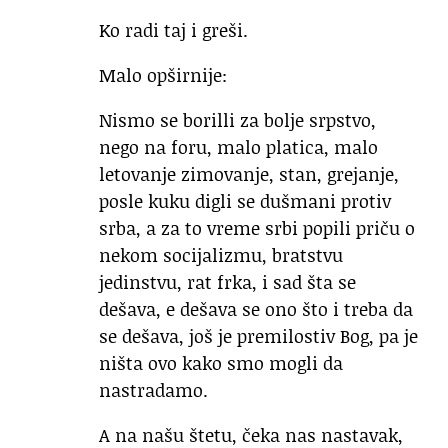
Ko radi taj i greši.
Malo opširnije:
Nismo se borilli za bolje srpstvo,
nego na foru, malo platica, malo
letovanje zimovanje, stan, grejanje,
posle kuku digli se dušmani protiv
srba, a za to vreme srbi popili priču o
nekom socijalizmu, bratstvu
jedinstvu, rat frka, i sad šta se
dešava, e dešava se ono što i treba da
se dešava, još je premilostiv Bog, pa je
ništa ovo kako smo mogli da
nastradamo.
A na našu štetu, čeka nas nastavak,