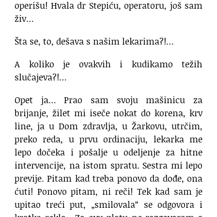
operišu! Hvala dr Stepiću, operatoru, još sam
živ…
Šta se, to, dešava s našim lekarima?!…
A koliko je ovakvih i kudikamo težih
slučajeva?!…
Opet ja… Prao sam svoju mašinicu za
brijanje, žilet mi iseče nokat do korena, krv
line, ja u Dom zdravlja, u Žarkovu, utrčim,
preko reda, u prvu ordinaciju, lekarka me
lepo dočeka i pošalje u odeljenje za hitne
intervencije, na istom spratu. Sestra mi lepo
previje. Pitam kad treba ponovo da dođe, ona
ćuti! Ponovo pitam, ni reči! Tek kad sam je
upitao treći put, „smilovala“ se odgovora i