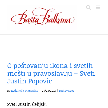
Skip
to
content
O poštovanju ikona i svetih
mošti u pravoslavlju – Sveti
Justin Popović
By
Redakcija Magazina
|
08/28/2012
|
Duhovnost
Sveti Justin Ćelijski