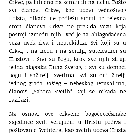
Crkve, pa bili ono na zemlji ili na nebu. Pošto
svi članovi Crkve, kao udovi večnoživog
Hrista, nikada ne podležu smrti, to telesna
smrt članova Crkve ne prekida vezu koja
postoji između njih, već je ta oblagodaćena
veza uvek živa i neprekidna. Svi koji su u
Crkvi, i na nebu i na zemlji, sutelesnici su
Hristovi i živi su Bogu, kroz sve njih struji
jedna blagodat Duha Svetog, i svi su domaći
Bogu i sažitelji Svetima. Svi su oni žitelji
jednog grada Božjeg – nebeskog Jerusalima,
članovi „Sabora Svetih“ koji se nikada ne
razilazi.
Na osnovi ove crkvene bogočovečanske
zajednice svih verujućih u Hristu počiva i
poštovanje Svetitelja, kao svetih udova Hrista