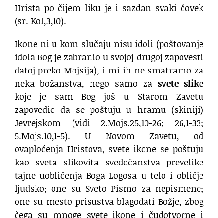
Hrista po čijem liku je i sazdan svaki čovek
(sr. Kol,3,10).
Ikone ni u kom slučaju nisu idoli (poštovanje
idola Bog je zabranio u svojoj drugoj zapovesti
datoj preko Mojsija), i mi ih ne smatramo za
neka božanstva, nego samo za
svete slike
koje je sam Bog još u Starom Zavetu
zapovedio da se poštuju u hramu (skiniji)
Jevrejskom (vidi 2.Mojs.25,10-26; 26,1-33;
5.Mojs.10,1-5). U Novom Zavetu, od
ovaploćenja Hristova, svete ikone se poštuju
kao sveta slikovita svedočanstva prevelike
tajne uobličenja Boga Logosa u telo i obličje
ljudsko; one su Sveto Pismo za nepismene;
one su mesto prisustva blagodati Božje, zbog
čega su mnoge svete ikone i čudotvorne i