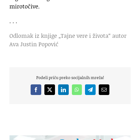
mirotočive.
. . .
Odlomak iz knjige „Tajne vere i života“ autor
Ava Justin Popović
Podeli priču preko socijalnih mreža!
Facebook
X
LinkedIn
WhatsApp
Telegram
Email