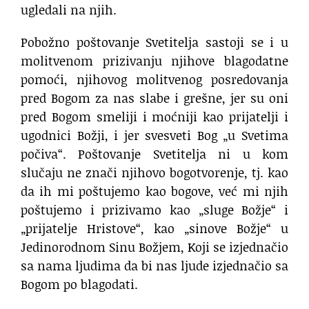
ugledali na njih.
Pobožno poštovanje Svetitelja sastoji se i u
molitvenom prizivanju njihove blagodatne
pomoći, njihovog molitvenog posredovanja
pred Bogom za nas slabe i grešne, jer su oni
pred Bogom smeliji i moćniji kao prijatelji i
ugodnici Božji, i jer svesveti Bog „u Svetima
počiva“. Poštovanje Svetitelja ni u kom
slučaju ne znači njihovo bogotvorenje, tj. kao
da ih mi poštujemo kao bogove, već mi njih
poštujemo i prizivamo kao „sluge Božje“ i
„prijatelje Hristove“, kao „sinove Božje“ u
Jedinorodnom Sinu Božjem, Koji se izjednačio
sa nama ljudima da bi nas ljude izjednačio sa
Bogom po blagodati.