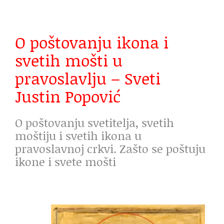
O poštovanju ikona i
svetih mošti u
pravoslavlju – Sveti
Justin Popović
O poštovanju svetitelja, svetih
moštiju i svetih ikona u
pravoslavnoj crkvi. Zašto se poštuju
ikone i svete mošti