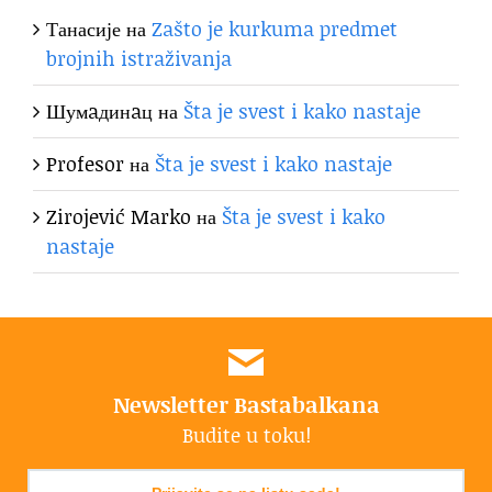
Танасије
на
Zašto je kurkuma predmet
brojnih istraživanja
Шумaдинaц
на
Šta je svest i kako nastaje
Profesor
на
Šta je svest i kako nastaje
Zirojević Marko
на
Šta je svest i kako
nastaje
Newsletter Bastabalkana
Budite u toku!