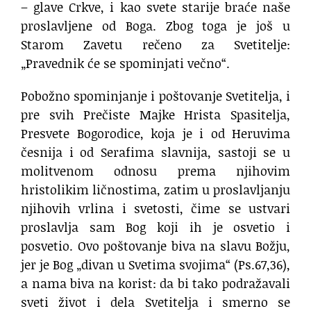
– glave Crkve, i kao svete starije braće naše
proslavljene od Boga. Zbog toga je još u
Starom Zavetu rečeno za Svetitelje:
„Pravednik će se spominjati večno“.
Pobožno spominjanje i poštovanje Svetitelja, i
pre svih Prečiste Majke Hrista Spasitelja,
Presvete Bogorodice, koja je i od Heruvima
česnija i od Serafima slavnija, sastoji se u
molitvenom odnosu prema njihovim
hristolikim ličnostima, zatim u proslavljanju
njihovih vrlina i svetosti, čime se ustvari
proslavlja sam Bog koji ih je osvetio i
posvetio. Ovo poštovanje biva na slavu Božju,
jer je Bog „divan u Svetima svojima“ (Ps.67,36),
a nama biva na korist: da bi tako podražavali
sveti život i dela Svetitelja i smerno se