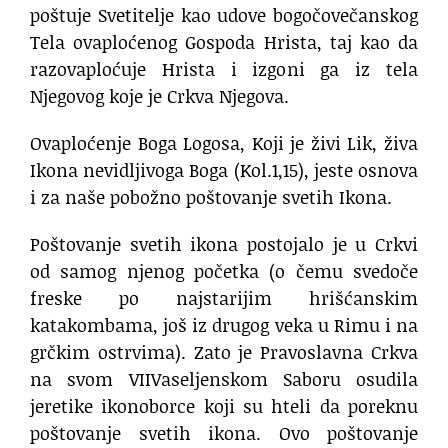
poštuje Svetitelje kao udove bogočovečanskog
Tela ovaploćenog Gospoda Hrista, taj kao da
razovaploćuje Hrista i izgoni ga iz tela
Njegovog koje je Crkva Njegova.
Ovaploćenje Boga Logosa, Koji je živi Lik, živa
Ikona nevidljivoga Boga (Kol.1,15), jeste osnova
i za naše pobožno poštovanje svetih Ikona.
Poštovanje svetih ikona postojalo je u Crkvi
od samog njenog početka (o čemu svedoče
freske po najstarijim hrišćanskim
katakombama, još iz drugog veka u Rimu i na
grčkim ostrvima). Zato je Pravoslavna Crkva
na svom VIIVaseljenskom Saboru osudila
jeretike ikonoborce koji su hteli da poreknu
poštovanje svetih ikona. Ovo poštovanje