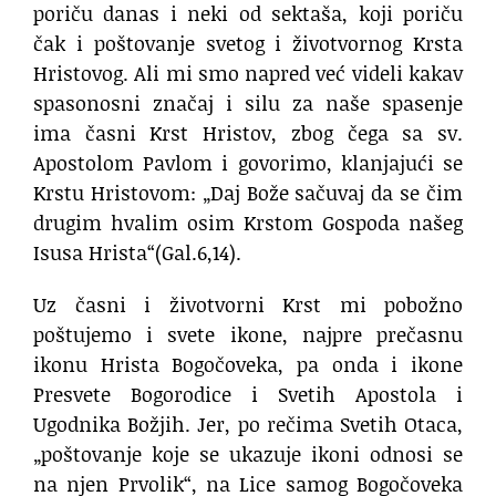
poriču danas i neki od sektaša, koji poriču
čak i poštovanje svetog i životvornog Krsta
Hristovog. Ali mi smo napred već videli kakav
spasonosni značaj i silu za naše spasenje
ima časni Krst Hristov, zbog čega sa sv.
Apostolom Pavlom i govorimo, klanjajući se
Krstu Hristovom: „Daj Bože sačuvaj da se čim
drugim hvalim osim Krstom Gospoda našeg
Isusa Hrista“(Gal.6,14).
Uz časni i životvorni Krst mi pobožno
poštujemo i svete ikone, najpre prečasnu
ikonu Hrista Bogočoveka, pa onda i ikone
Presvete Bogorodice i Svetih Apostola i
Ugodnika Božjih. Jer, po rečima Svetih Otaca,
„poštovanje koje se ukazuje ikoni odnosi se
na njen Prvolik“, na Lice samog Bogočoveka