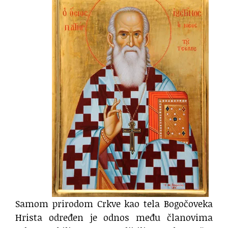
Samom prirodom Crkve kao tela Bogočoveka
Hrista određen je odnos među članovima