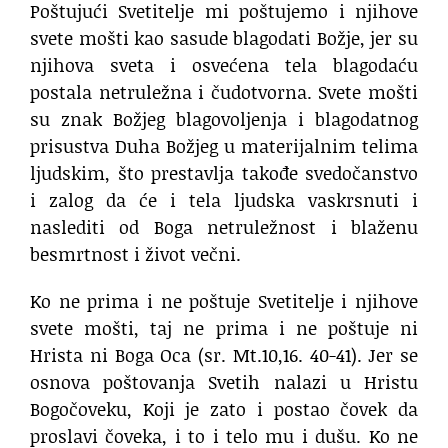
Poštujući Svetitelje mi poštujemo i njihove
svete mošti kao sasude blagodati Božje, jer su
njihova sveta i osvećena tela blagodaću
postala netruležna i čudotvorna. Svete mošti
su znak Božjeg blagovoljenja i blagodatnog
prisustva Duha Božjeg u materijalnim telima
ljudskim, što prestavlja takođe svedočanstvo
i zalog da će i tela ljudska vaskrsnuti i
naslediti od Boga netruležnost i blaženu
besmrtnost i život večni.
Ko ne prima i ne poštuje Svetitelje i njihove
svete mošti, taj ne prima i ne poštuje ni
Hrista ni Boga Oca (sr. Mt.10,16. 40-41). Jer se
osnova poštovanja Svetih nalazi u Hristu
Bogočoveku, Koji je zato i postao čovek da
proslavi čoveka, i to i telo mu i dušu. Ko ne