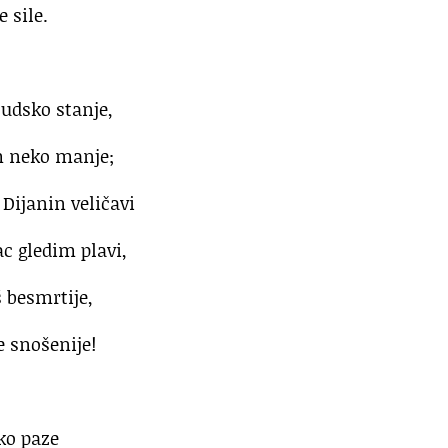
 sile.
judsko stanje,
am neko manje;
Dijanin veličavi
ac gledim plavi,
š besmrtije,
e snošenije!
ko paze