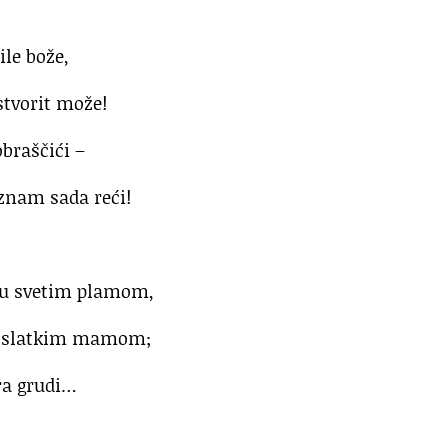
ile bože,
 stvorit može!
obraščići –
 znam sada reći!
aju svetim plamom,
be slatkim mamom;
gra grudi…