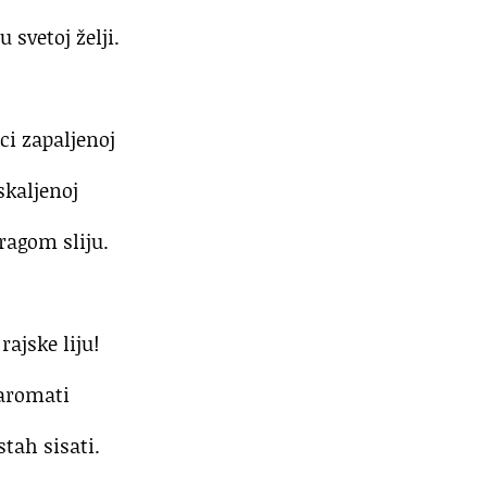
 svetoj želji.
ci zapaljenoj
skaljenoj
ragom sliju.
rajske liju!
 aromati
stah sisati.