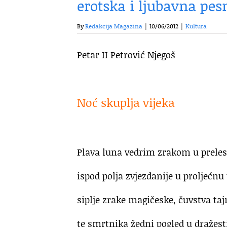
erotska i ljubavna pe
By
Redakcija Magazina
|
10/06/2012
|
Kultura
Petar II Petrović Njegoš
.
Noć skuplja vijeka
.
Plava luna vedrim zrakom u prelest
ispod polja zvjezdanije u proljećnu 
siplje zrake magičeske, čuvstva ta
te smrtnika žedni pogled u dražesti