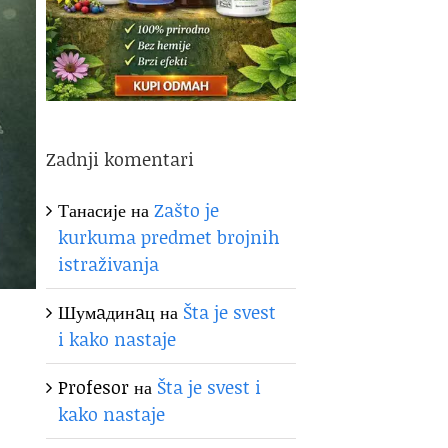
Zadnji komentari
Танасије
на
Zašto je
kurkuma predmet brojnih
istraživanja
Шумaдинaц
на
Šta je svest
i kako nastaje
Profesor
на
Šta je svest i
kako nastaje