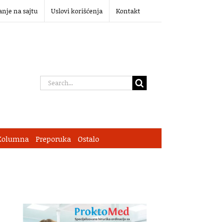
anje na sajtu
Uslovi korišćenja
Kontakt
Search
for:
Kolumna
Preporuka
Ostalo