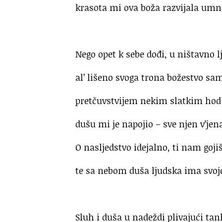
krasota mi ova boža razvijala umne
.
Nego opet k sebe dođi, u ništavno l
al’ lišeno svoga trona božestvo s
pretčuvstvijem nekim slatkim hod 
dušu mi je napojio – sve njen v’jen
O nasljedstvo idejalno, ti nam goji
te sa nebom duša ljudska ima svoj
.
Sluh i duša u nadeždi plivajući tan