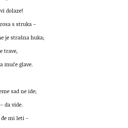
vi dolaze!
 rosa s struka –
e je strašna huka;
e trave,
ja muče glave.
eme sad ne ide;
– da vide.
đe mi leti –