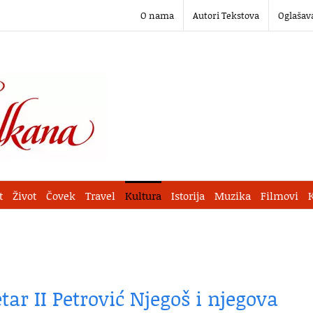
O nama
Autori Tekstova
Oglašav
t
Život
Čovek
Travel
Kultura
Istorija
Muzika
Filmovi
tar II Petrović Njegoš i njegova