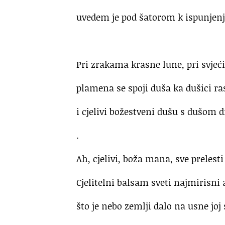
uvedem je pod šatorom k ispunjenju
.
Pri zrakama krasne lune, pri svjeći
plamena se spoji duša ka dušici ra
i cjelivi božestveni dušu s dušom d
.
Ah, cjelivi, boža mana, sve prelesti 
Cjelitelni balsam sveti najmirisni
što je nebo zemlji dalo na usne joj 