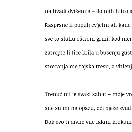
na livadi dviženija – do njih hitro s
Rasprsne li pupulj cv’jetni ali kane
sve to sluhu oštrom grmi, kod men
zatrepte li tice krila u busenju gust
strecanja me rajska tresu, a vitlen
.
Trenuć mi je svaki sahat – moje vr
sile su mi na opazu, oči bježe svud 
Dok evo ti divne vile lakim krokom 