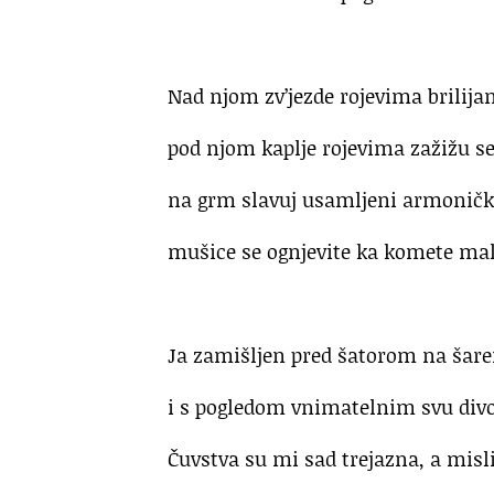
.
Nad njom zv’jezde rojevima brilija
pod njom kaplje rojevima zažižu se
na grm slavuj usamljeni armoničku
mušice se ognjevite ka komete mal
.
Ja zamišljen pred šatorom na šare
i s pogledom vnimatelnim svu divo
Čuvstva su mi sad trejazna, a misli 