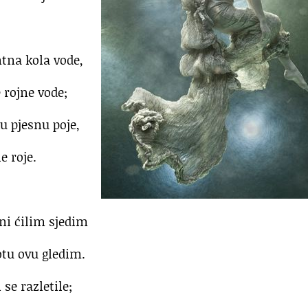
ntna kola vode,
 rojne vode;
 pjesnu poje,
e roje.
ni ćilim sjedim
tu ovu gledim.
se razletile;