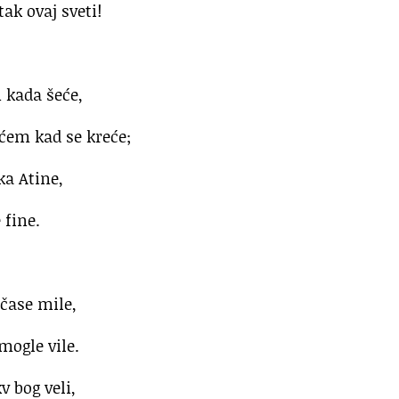
ak ovaj sveti!
 kada šeće,
ćem kad se kreće;
ka Atine,
 fine.
 čase mile,
mogle vile.
v bog veli,