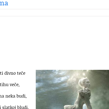
sma
i divno teče
tihu veče,
jna neka budi,
 slatkoj bludi.