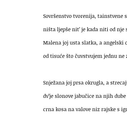
.
Sovršenstvo tvorenija, tainstvene s
ništa ljepše nit’ je kada niti od nje
Malena joj usta slatka, a angelski 
od tisuće što čuvstvujem jednu ne
.
Snježana joj prsa okrugla, a strec
dv’je slonove jabučice na njih du
crna kosa na valove niz rajske s i
.