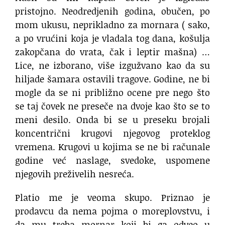
pristojno. Neodredjenih godina, obučen, po
mom ukusu, neprikladno za mornara ( sako,
a po vrućini koja je vladala tog dana, košulja
zakopčana do vrata, čak i leptir mašna) …
Lice, ne izborano, više izgužvano kao da su
hiljade šamara ostavili tragove. Godine, ne bi
mogle da se ni približno ocene pre nego što
se taj čovek ne preseče na dvoje kao što se to
meni desilo. Onda bi se u preseku brojali
koncentrični krugovi njegovog proteklog
vremena. Krugovi u kojima se ne bi računale
godine već naslage, svedoke, uspomene
njegovih preživelih nesreća.
Platio me je veoma skupo. Priznao je
prodavcu da nema pojma o moreplovstvu, i
da mu treba mornar koji bi ga odveo u