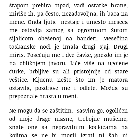
štapom prebira otpad, vadi ostatke hrane,
miriše ih, pa često, nezadovoljna, ih baca na
mene. Onda ljuta nestaje i umesto meseca
me ostavlja samog sa ogromnom žutom
sijalicom obešenoj na banderi. Mesečina
toskanske noći je imala drugi sjaj. Drugi
miris. Posećuju me i dve čavke, gnezdo im je
na obližnjem javoru. Liče više na ugojene
ćurke, brbljive su ali pristojnije od stare
veštice. Kljucnu nešto što im je matora
ostavila, pozdrave me i odlete. Možda su
prepoznale hrasta u meni.
Ne mogu da se zaštitim. Sasvim go, ogolićen
od moje drage masne, trobojne mušeme,
znate one sa nepravilnim kockicama na
kojima se ne bi mogli igrati ni šah ni