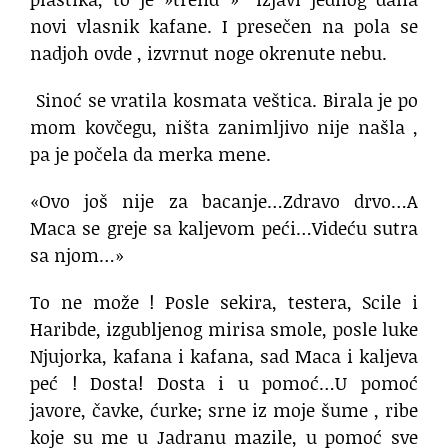
novi vlasnik kafane. I presečen na pola se
nadjoh ovde , izvrnut noge okrenute nebu.
Sinoć se vratila kosmata veštica. Birala je po
mom kovčegu, ništa zanimljivo nije našla ,
pa je počela da merka mene.
«Ovo još nije za bacanje…Zdravo drvo…A
Maca se greje sa kaljevom peći…Videću sutra
sa njom…»
To ne može ! Posle sekira, testera, Scile i
Haribde, izgubljenog mirisa smole, posle luke
Njujorka, kafana i kafana, sad Maca i kaljeva
peć ! Dosta! Dosta i u pomoć…U pomoć
javore, čavke, ćurke; srne iz moje šume , ribe
koje su me u Jadranu mazile, u pomoć sve