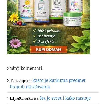
Zadnji komentari
Танасије
на
Zašto je kurkuma predmet
brojnih istraživanja
Шумaдинaц
на
Šta je svest i kako nastaje