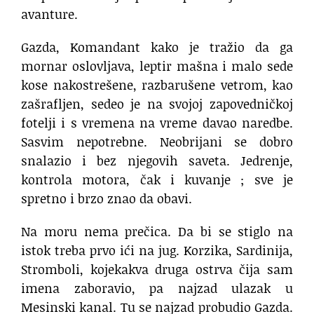
avanture.
Gazda, Komandant kako je tražio da ga
mornar oslovljava, leptir mašna i malo sede
kose nakostrešene, razbarušene vetrom, kao
zašrafljen, sedeo je na svojoj zapovedničkoj
fotelji i s vremena na vreme davao naredbe.
Sasvim nepotrebne. Neobrijani se dobro
snalazio i bez njegovih saveta. Jedrenje,
kontrola motora, čak i kuvanje ; sve je
spretno i brzo znao da obavi.
Na moru nema prečica. Da bi se stiglo na
istok treba prvo ići na jug. Korzika, Sardinija,
Stromboli, kojekakva druga ostrva čija sam
imena zaboravio, pa najzad ulazak u
Mesinski kanal. Tu se najzad probudio Gazda.