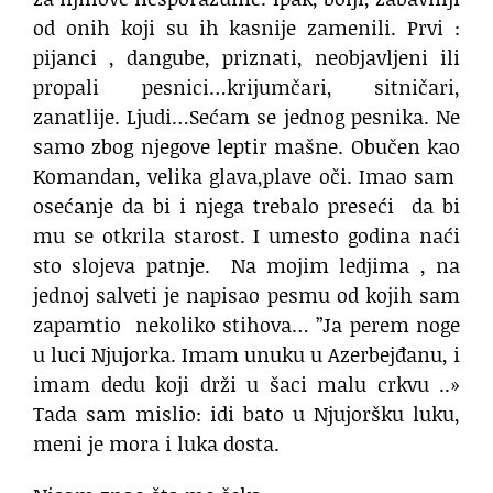
od onih koji su ih kasnije zamenili. Prvi :
pijanci , dangube, priznati, neobjavljeni ili
propali pesnici…krijumčari, sitničari,
zanatlije. Ljudi…Sećam se jednog pesnika. Ne
samo zbog njegove leptir mašne. Obučen kao
Komandan, velika glava,plave oči. Imao sam
osećanje da bi i njega trebalo preseći da bi
mu se otkrila starost. I umesto godina naći
sto slojeva patnje. Na mojim ledjima , na
jednoj salveti je napisao pesmu od kojih sam
zapamtio nekoliko stihova… ”Ja perem noge
u luci Njujorka. Imam unuku u Azerbejđanu, i
imam dedu koji drži u šaci malu crkvu ..»
Tada sam mislio: idi bato u Njujoršku luku,
meni je mora i luka dosta.