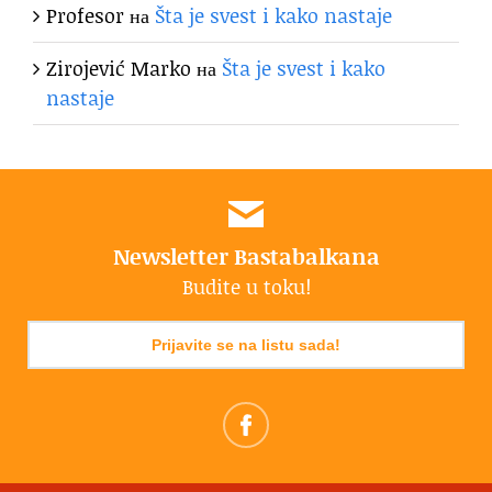
Profesor
на
Šta je svest i kako nastaje
Zirojević Marko
на
Šta je svest i kako
nastaje
Newsletter Bastabalkana
Budite u toku!
Prijavite se na listu sada!