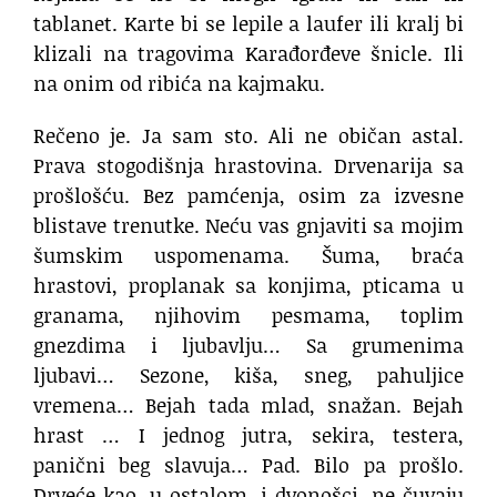
tablanet. Karte bi se lepile a laufer ili kralj bi
klizali na tragovima Karađorđeve šnicle. Ili
na onim od ribića na kajmaku.
Rečeno je. Ja sam sto. Ali ne običan astal.
Prava stogodišnja hrastovina. Drvenarija sa
prošlošću. Bez pamćenja, osim za izvesne
blistave trenutke. Neću vas gnjaviti sa mojim
šumskim uspomenama. Šuma, braća
hrastovi, proplanak sa konjima, pticama u
granama, njihovim pesmama, toplim
gnezdima i ljubavlju… Sa grumenima
ljubavi… Sezone, kiša, sneg, pahuljice
vremena… Bejah tada mlad, snažan. Bejah
hrast … I jednog jutra, sekira, testera,
panični beg slavuja… Pad. Bilo pa prošlo.
Drveće kao, u ostalom, i dvonošci, ne čuvaju