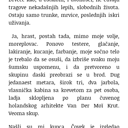
tragove nekadašnjih lepih, slobodnih života.
Ostaju samo trunke, mrvice, poslednjih iskri
uživanja.
Ja, hrast, postah tada, mimo moje volje,
moreplovac. Ponovo testere, glačanje,
lakiranje, kucanje, farbanje, moje sočno telo
je trebalo da se osuši, da izbriše svaku moju
šumsku uspomenu, i da pretvoreno u
skupinu daski preobrazi se u brod. Dug
jedanaest metara, širok tri, dva jarbola,
vlasnička kabina sa krevetom za pet osoba,
ladja sklopljena po planu čuvenog
holandskog arhitekte Van Der Moï Krut.
Veoma skup.
Našli su mi kupca. Čovek je izgledao