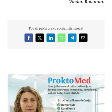
Vladan Radoman
Podeli priču preko socijalnih mreža!
Facebook
X
LinkedIn
WhatsApp
Telegram
Email