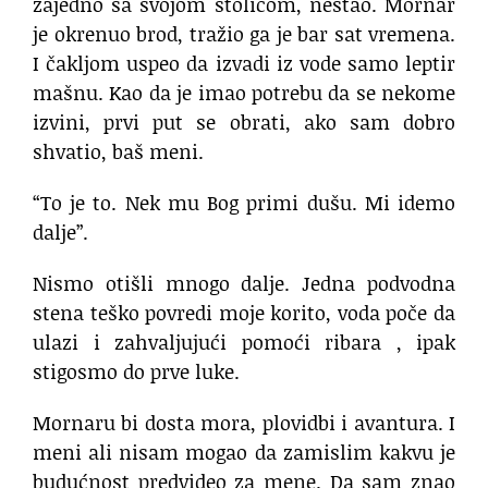
zajedno sa svojom stolicom, nestao. Mornar
je okrenuo brod, tražio ga je bar sat vremena.
I čakljom uspeo da izvadi iz vode samo leptir
mašnu. Kao da je imao potrebu da se nekome
izvini, prvi put se obrati, ako sam dobro
shvatio, baš meni.
“To je to. Nek mu Bog primi dušu. Mi idemo
dalje”.
Nismo otišli mnogo dalje. Jedna podvodna
stena teško povredi moje korito, voda poče da
ulazi i zahvaljujući pomoći ribara , ipak
stigosmo do prve luke.
Mornaru bi dosta mora, plovidbi i avantura. I
meni ali nisam mogao da zamislim kakvu je
budućnost predvideo za mene. Da sam znao