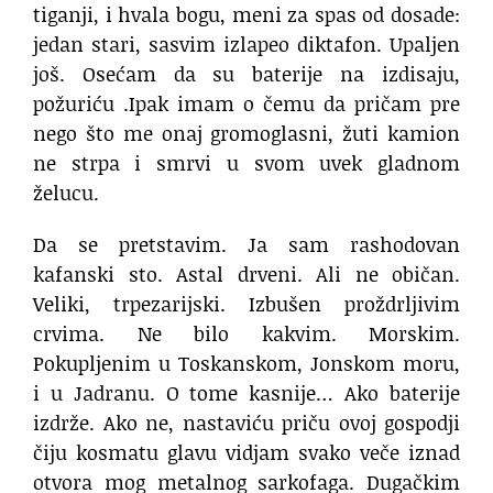
tiganji, i hvala bogu, meni za spas od dosade:
jedan stari, sasvim izlapeo diktafon. Upaljen
još. Osećam da su baterije na izdisaju,
požuriću .Ipak imam o čemu da pričam pre
nego što me onaj gromoglasni, žuti kamion
ne strpa i smrvi u svom uvek gladnom
želucu.
Da se pretstavim. Ja sam rashodovan
kafanski sto. Astal drveni. Ali ne običan.
Veliki, trpezarijski. Izbušen proždrljivim
crvima. Ne bilo kakvim. Morskim.
Pokupljenim u Toskanskom, Jonskom moru,
i u Jadranu. O tome kasnije… Ako baterije
izdrže. Ako ne, nastaviću priču ovoj gospodji
čiju kosmatu glavu vidjam svako veče iznad
otvora mog metalnog sarkofaga. Dugačkim