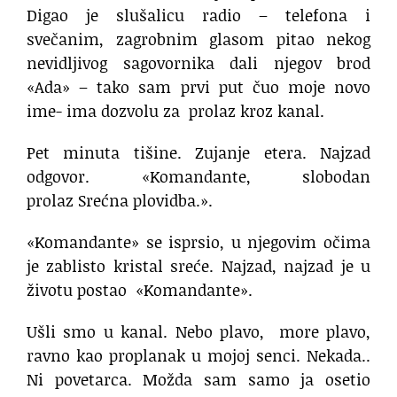
Digao je slušalicu radio – telefona i
svečanim, zagrobnim glasom pitao nekog
nevidljivog sagovornika dali njegov brod
«Ada» – tako sam prvi put čuo moje novo
ime- ima dozvolu za prolaz kroz kanal.
Pet minuta tišine. Zujanje etera. Najzad
odgovor. «Komandante, slobodan
prolaz Srećna plovidba.».
«Komandante» se isprsio, u njegovim očima
je zablisto kristal sreće. Najzad, najzad je u
životu postao «Komandante».
Ušli smo u kanal. Nebo plavo, more plavo,
ravno kao proplanak u mojoj senci. Nekada..
Ni povetarca. Možda sam samo ja osetio