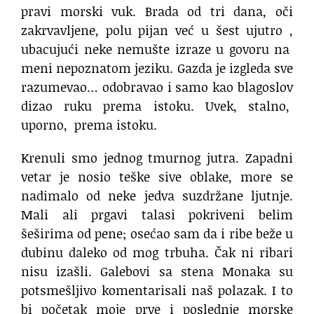
pravi morski vuk. Brada od tri dana, oči
zakrvavljene, polu pijan već u šest ujutro ,
ubacujući neke nemušte izraze u govoru na
meni nepoznatom jeziku. Gazda je izgleda sve
razumevao… odobravao i samo kao blagoslov
dizao ruku prema istoku. Uvek, stalno,
uporno, prema istoku.
Krenuli smo jednog tmurnog jutra. Zapadni
vetar je nosio teške sive oblake, more se
nadimalo od neke jedva suzdržane ljutnje.
Mali ali prgavi talasi pokriveni belim
šeširima od pene; osećao sam da i ribe beže u
dubinu daleko od mog trbuha. Čak ni ribari
nisu izašli. Galebovi sa stena Monaka su
potsmešljivo komentarisali naš polazak. I to
bi početak moje prve i poslednje morske