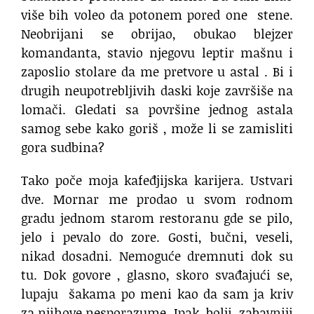
više bih voleo da potonem pored one stene.
Neobrijani se obrijao, obukao blejzer
komandanta, stavio njegovu leptir mašnu i
zaposlio stolare da me pretvore u astal . Bi i
drugih neupotrebljivih daski koje završiše na
lomači. Gledati sa površine jednog astala
samog sebe kako goriš , može li se zamisliti
gora sudbina?
Tako poče moja kafeđjijska karijera. Ustvari
dve. Mornar me prodao u svom rodnom
gradu jednom starom restoranu gde se pilo,
jelo i pevalo do zore. Gosti, bučni, veseli,
nikad dosadni. Nemoguće dremnuti dok su
tu. Dok govore , glasno, skoro svađajući se,
lupaju šakama po meni kao da sam ja kriv
za njihove nesporazume. Ipak, bolji, zabavniji