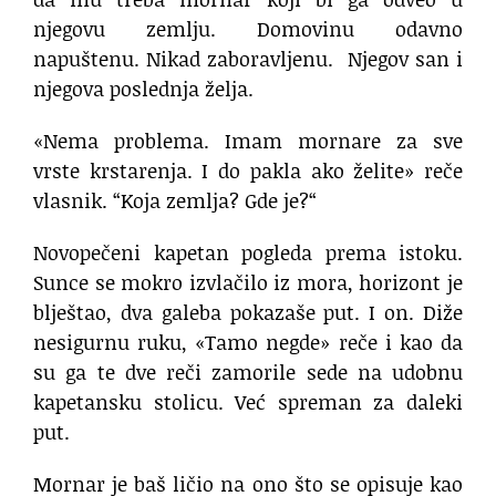
njegovu zemlju. Domovinu odavno
napuštenu. Nikad zaboravljenu. Njegov san i
njegova poslednja želja.
«Nema problema. Imam mornare za sve
vrste krstarenja. I do pakla ako želite» reče
vlasnik. “Koja zemlja? Gde je?“
Novopečeni kapetan pogleda prema istoku.
Sunce se mokro izvlačilo iz mora, horizont je
blještao, dva galeba pokazaše put. I on. Diže
nesigurnu ruku, «Tamo negde» reče i kao da
su ga te dve reči zamorile sede na udobnu
kapetansku stolicu. Već spreman za daleki
put.
Mornar je baš ličio na ono što se opisuje kao