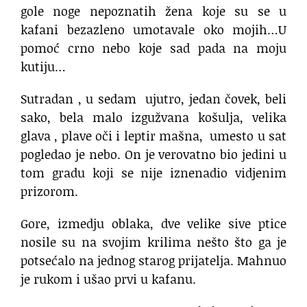
gole noge nepoznatih žena koje su se u
kafani bezazleno umotavale oko mojih…U
pomoć crno nebo koje sad pada na moju
kutiju…
Sutradan , u sedam ujutro, jedan čovek, beli
sako, bela malo izgužvana košulja, velika
glava , plave oči i leptir mašna, umesto u sat
pogledao je nebo. On je verovatno bio jedini u
tom gradu koji se nije iznenadio vidjenim
prizorom.
Gore, izmedju oblaka, dve velike sive ptice
nosile su na svojim krilima nešto što ga je
potsećalo na jednog starog prijatelja. Mahnuo
je rukom i ušao prvi u kafanu.