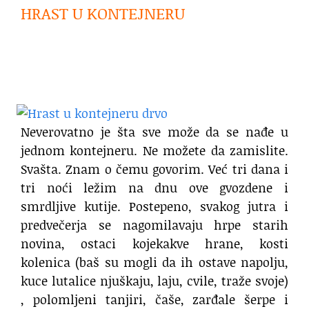
HRAST U KONTEJNERU
Neverovatno je šta sve može da se nađe u
jednom kontejneru. Ne možete da zamislite.
Svašta. Znam o čemu govorim. Već tri dana i
tri noći ležim na dnu ove gvozdene i
smrdljive kutije. Postepeno, svakog jutra i
predvečerja se nagomilavaju hrpe starih
novina, ostaci kojekakve hrane, kosti
kolenica (baš su mogli da ih ostave napolju,
kuce lutalice njuškaju, laju, cvile, traže svoje)
, polomljeni tanjiri, čaše, zarđale šerpe i