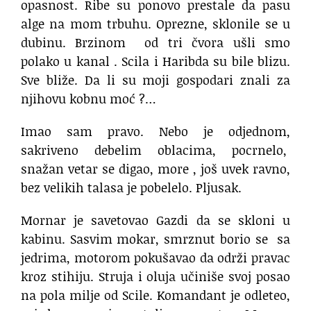
opasnost. Ribe su ponovo prestale da pasu
alge na mom trbuhu. Oprezne, sklonile se u
dubinu. Brzinom od tri čvora ušli smo
polako u kanal . Scila i Haribda su bile blizu.
Sve bliže. Da li su moji gospodari znali za
njihovu kobnu moć ?…
Imao sam pravo. Nebo je odjednom,
sakriveno debelim oblacima, pocrnelo,
snažan vetar se digao, more , još uvek ravno,
bez velikih talasa je pobelelo. Pljusak.
Mornar je savetovao Gazdi da se skloni u
kabinu. Sasvim mokar, smrznut borio se sa
jedrima, motorom pokušavao da održi pravac
kroz stihiju. Struja i oluja učiniše svoj posao
na pola milje od Scile. Komandant je odleteo,