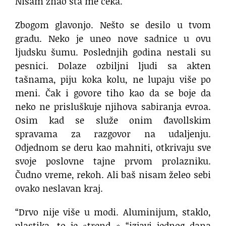
Nisam znao šta me čeka.
Zbogom glavonjo. Nešto se desilo u tvom
gradu. Neko je uneo nove sadnice u ovu
ljudsku šumu. Poslednjih godina nestali su
pesnici. Dolaze ozbiljni ljudi sa akten
tašnama, piju koka kolu, ne lupaju više po
meni. Čak i govore tiho kao da se boje da
neko ne prisluškuje njihova sabiranja evroa.
Osim kad se služe onim đavollskim
spravama za razgovor na udaljenju.
Odjednom se deru kao mahniti, otkrivaju sve
svoje poslovne tajne prvom prolazniku.
Čudno vreme, rekoh. Ali baš nisam želeo sebi
ovako neslavan kraj.
“Drvo nije više u modi. Aluminijum, staklo,
plastika, to je »trend » “izjavi jednog dana