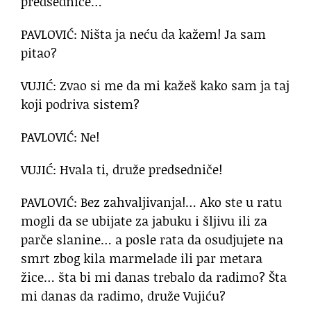
predsedniče…
PAVLOVIĆ: Ništa ja neću da kažem! Ja sam
pitao?
VUJIĆ: Zvao si me da mi kažeš kako sam ja taj
koji podriva sistem?
PAVLOVIĆ: Ne!
VUJIĆ: Hvala ti, druže predsedniče!
PAVLOVIĆ: Bez zahvaljivanja!… Ako ste u ratu
mogli da se ubijate za jabuku i šljivu ili za
parče slanine… a posle rata da osudjujete na
smrt zbog kila marmelade ili par metara
žice… šta bi mi danas trebalo da radimo? Šta
mi danas da radimo, druže Vujiću?