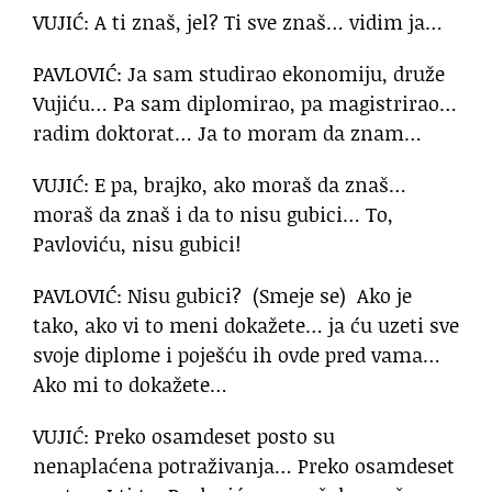
VUJIĆ: A ti znaš, jel? Ti sve znaš… vidim ja…
PAVLOVIĆ: Ja sam studirao ekonomiju, druže
Vujiću… Pa sam diplomirao, pa magistrirao…
radim doktorat… Ja to moram da znam…
VUJIĆ: E pa, brajko, ako moraš da znaš…
moraš da znaš i da to nisu gubici… To,
Pavloviću, nisu gubici!
PAVLOVIĆ: Nisu gubici? (Smeje se) Ako je
tako, ako vi to meni dokažete… ja ću uzeti sve
svoje diplome i poješću ih ovde pred vama…
Ako mi to dokažete…
VUJIĆ: Preko osamdeset posto su
nenaplaćena potraživanja… Preko osamdeset