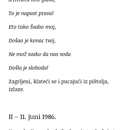
To je napast prava!
Eto tako Švabo moj,
Došao je konac tvoj,
Ne mož svako da nas voda
Došla je sloboda!
Zagrljeni, klateći se i pucajući iz pištolja,
izlaze.
II – 11. juni 1986.