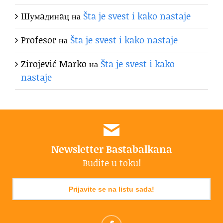
Шумaдинaц
на
Šta je svest i kako nastaje
Profesor
на
Šta je svest i kako nastaje
Zirojević Marko
на
Šta je svest i kako
nastaje
Newsletter Bastabalkana
Budite u toku!
Prijavite se na listu sada!