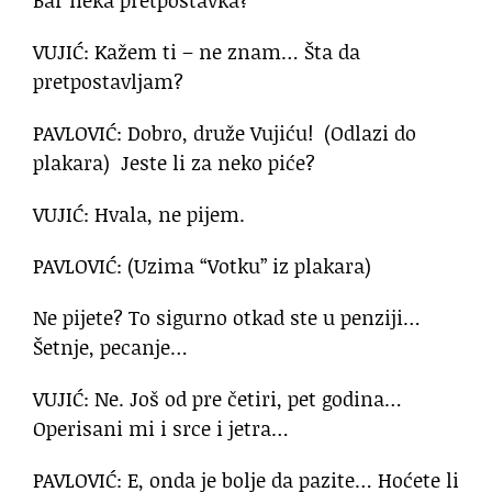
Bar neka pretpostavka?
VUJIĆ: Kažem ti – ne znam… Šta da
pretpostavljam?
PAVLOVIĆ: Dobro, druže Vujiću! (Odlazi do
plakara) Jeste li za neko piće?
VUJIĆ: Hvala, ne pijem.
PAVLOVIĆ: (Uzima “Votku” iz plakara)
Ne pijete? To sigurno otkad ste u penziji…
Šetnje, pecanje…
VUJIĆ: Ne. Još od pre četiri, pet godina…
Operisani mi i srce i jetra…
PAVLOVIĆ: E, onda je bolje da pazite… Hoćete li