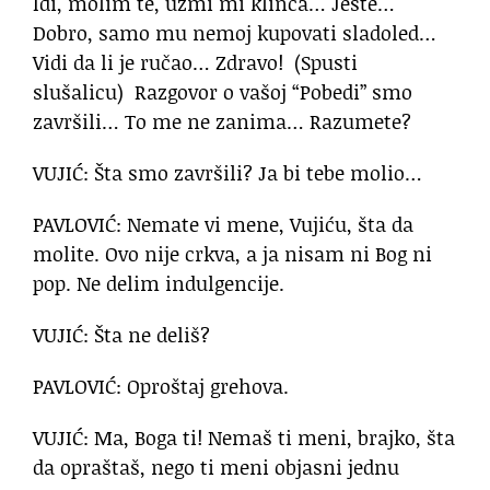
Idi, molim te, uzmi mi klinca… Jeste…
Dobro, samo mu nemoj kupovati sladoled…
Vidi da li je ručao… Zdravo! (Spusti
slušalicu) Razgovor o vašoj “Pobedi” smo
završili… To me ne zanima… Razumete?
VUJIĆ: Šta smo završili? Ja bi tebe molio…
PAVLOVIĆ: Nemate vi mene, Vujiću, šta da
molite. Ovo nije crkva, a ja nisam ni Bog ni
pop. Ne delim indulgencije.
VUJIĆ: Šta ne deliš?
PAVLOVIĆ: Oproštaj grehova.
VUJIĆ: Ma, Boga ti! Nemaš ti meni, brajko, šta
da opraštaš, nego ti meni objasni jednu