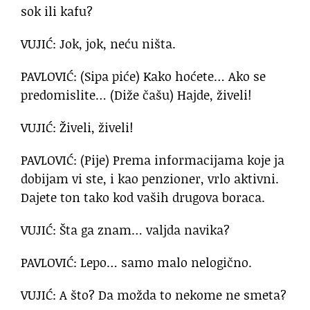
sok ili kafu?
VUJIĆ: Jok, jok, neću ništa.
PAVLOVIĆ: (Sipa piće) Kako hoćete… Ako se
predomislite… (Diže čašu) Hajde, živeli!
VUJIĆ: Živeli, živeli!
PAVLOVIĆ: (Pije) Prema informacijama koje ja
dobijam vi ste, i kao penzioner, vrlo aktivni.
Dajete ton tako kod vaših drugova boraca.
VUJIĆ: Šta ga znam… valjda navika?
PAVLOVIĆ: Lepo… samo malo nelogično.
VUJIĆ: A što? Da možda to nekome ne smeta?