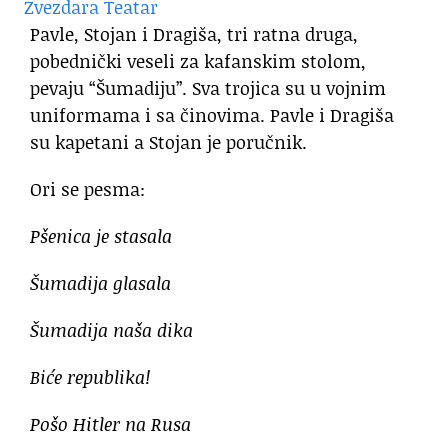
Pavle, Stojan i Dragiša, tri ratna druga,
pobednički veseli za kafanskim stolom,
pevaju “Šumadiju”. Sva trojica su u vojnim
uniformama i sa činovima. Pavle i Dragiša
su kapetani a Stojan je poručnik.
Ori se pesma:
Pšenica je stasala
Šumadija glasala
Šumadija naša dika
Biće republika!
Pošo Hitler na Rusa