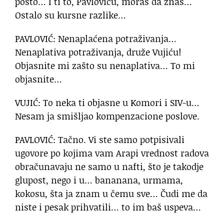
posto… I ti to, Pavloviću, moraš da znaš…
Ostalo su kursne razlike…
PAVLOVIĆ: Nenaplaćena potraživanja…
Nenaplativa potraživanja, druže Vujiću!
Objasnite mi zašto su nenaplativa… To mi
objasnite…
VUJIĆ: To neka ti objasne u Komori i SIV-u…
Nesam ja smišljao kompenzacione poslove.
PAVLOVIĆ: Tačno. Vi ste samo potpisivali
ugovore po kojima vam Arapi vrednost radova
obračunavaju ne samo u nafti, što je takodje
glupost, nego i u… bananana, urmama,
kokosu, šta ja znam u čemu sve… Čudi me da
niste i pesak prihvatili… to im baš uspeva…