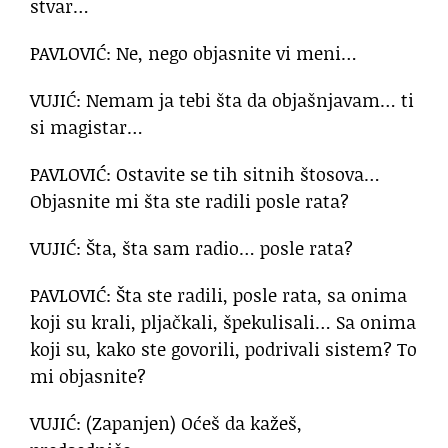
stvar…
PAVLOVIĆ: Ne, nego objasnite vi meni…
VUJIĆ: Nemam ja tebi šta da objašnjavam… ti
si magistar…
PAVLOVIĆ: Ostavite se tih sitnih štosova…
Objasnite mi šta ste radili posle rata?
VUJIĆ: Šta, šta sam radio… posle rata?
PAVLOVIĆ: Šta ste radili, posle rata, sa onima
koji su krali, pljačkali, špekulisali… Sa onima
koji su, kako ste govorili, podrivali sistem? To
mi objasnite?
VUJIĆ: (Zapanjen) Oćeš da kažeš,