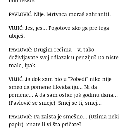
bilo teško?
PAVLOVIĆ: Nije. Mrtvaca moraš sahraniti.
VUJIĆ: Jes, jes… Pogotovo ako ga pre toga
ubiješ.
PAVLOVIĆ: Drugim rečima – vi tako
doživljavate svoj odlazak u penziju? Da niste
malo, ipak…
VUJIĆ: Ja dok sam bio u “Pobedi” niko nije
smeo da pomene likvidaciju… Ni da
pomene… A da sam ostao još godinu dana…
(Pavlović se smeje) Smej se ti, smej…
PAVLOVIĆ: Pa zaista je smešno… (Uzima neki
papir) Znate li vi šta pričate?