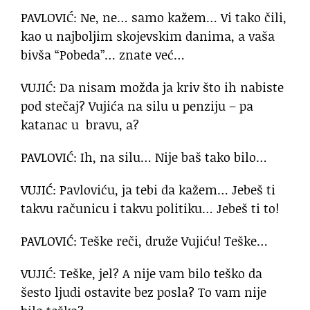
PAVLOVIĆ: Ne, ne… samo kažem… Vi tako čili,
kao u najboljim skojevskim danima, a vaša
bivša “Pobeda”… znate već…
VUJIĆ: Da nisam možda ja kriv što ih nabiste
pod stečaj? Vujića na silu u penziju – pa
katanac u bravu, a?
PAVLOVIĆ: Ih, na silu… Nije baš tako bilo…
VUJIĆ: Pavloviću, ja tebi da kažem… Jebeš ti
takvu računicu i takvu politiku… Jebeš ti to!
PAVLOVIĆ: Teške reči, druže Vujiću! Teške…
VUJIĆ: Teške, jel? A nije vam bilo teško da
šesto ljudi ostavite bez posla? To vam nije