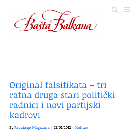
Skip
to
content
Original falsifikata – tri
ratna druga stari politički
radnici i novi partijski
kadrovi
By
Redakcija Magazina
|
12/01/2012
|
Kultura