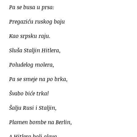
Pa se busa u prsa:
Pregaziću ruskog baju
Kao srpsku raju.
Sluša Staljin Hitlera,
Poludelog molera,
Pa se smeje na po brka,
Švabo biće trka!
Šalju Rusi i Staljin,
Plamen bombe na Berlin,
A Hitlera boli glava,