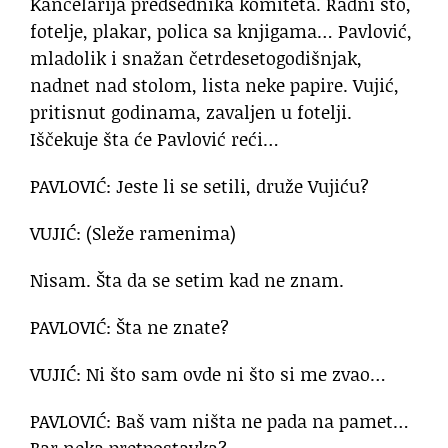
Kancelarija predsednika komiteta. Radni sto,
fotelje, plakar, polica sa knjigama… Pavlović,
mladolik i snažan četrdesetogodišnjak,
nadnet nad stolom, lista neke papire. Vujić,
pritisnut godinama, zavaljen u fotelji.
Iščekuje šta će Pavlović reći…
PAVLOVIĆ: Jeste li se setili, druže Vujiću?
VUJIĆ: (Sleže ramenima)
Nisam. Šta da se setim kad ne znam.
PAVLOVIĆ: Šta ne znate?
VUJIĆ: Ni što sam ovde ni što si me zvao…
PAVLOVIĆ: Baš vam ništa ne pada na pamet…