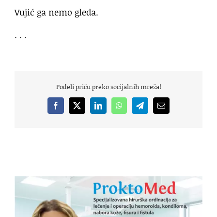
Vujić ga nemo gleda.
. . .
Podeli priču preko socijalnih mreža!
Facebook
X
LinkedIn
WhatsApp
Telegram
Email