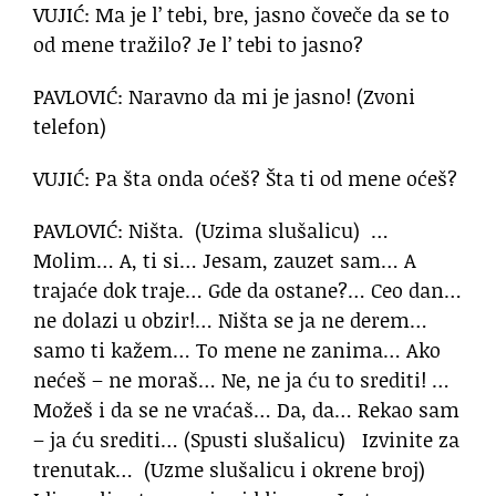
VUJIĆ: Ma je l’ tebi, bre, jasno čoveče da se to
od mene tražilo? Je l’ tebi to jasno?
PAVLOVIĆ: Naravno da mi je jasno! (Zvoni
telefon)
VUJIĆ: Pa šta onda oćeš? Šta ti od mene oćeš?
PAVLOVIĆ: Ništa. (Uzima slušalicu) …
Molim… A, ti si… Jesam, zauzet sam… A
trajaće dok traje… Gde da ostane?… Ceo dan…
ne dolazi u obzir!… Ništa se ja ne derem…
samo ti kažem… To mene ne zanima… Ako
nećeš – ne moraš… Ne, ne ja ću to srediti! …
Možeš i da se ne vraćaš… Da, da… Rekao sam
– ja ću srediti… (Spusti slušalicu) Izvinite za
trenutak… (Uzme slušalicu i okrene broj)