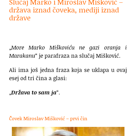
Slučaj Marko i Miroslav Mišković –
država iznad čoveka, mediji iznad
države
„
More Marko Miškoviću ne gazi oranja i
Marakanu
“ je parafraza na slučaj Mišković.
Ali ima još jedna fraza koja se uklapa u ovaj
esej od tri čina a glasi:
„
Država to sam ja
“.
.
Čovek Miroslav Mišković – prvi čin