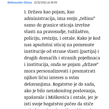
Aleksandar Zlatar
12/11/2012 at 19:05
1. Država kao pojam, kao
administracija, ima svoju „težinu“
samo do granice uticaja izvršne
vlasti na pravosudje, tužilaštvo,
policiju, reviziju, i ostale. Kako je kod
nas apsolutni uticaj na pomenute
institucije od strane vlasti (partija) i
drugih domaćih i stranih pojedinaca
i institucija, onda se pojam „države“
mora personalizovati i posmatrati
njihov lični interes u svim
dešavanjima. Bogatstvo je do sada,
ako je bilo nezakonitog poslovanja,
spašavalo i Miškovića i ostale, jer je
isti svoje bogatstvo počeo da stiče