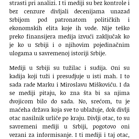
strasti pri analizi. I ti mediji su bez kontrole i
bez cenzure divljali decenijama unazad
Srbijom pod patronatom političkih i
ekonomskih elita koje ih vode. Nije teško
preko finansijera medija izvući zaključak ko
je ko u Srbiji i o njihovim pojedinačnim
ulogama u savremenoj istoriji Srbije.
Mediji u Srbiji su tužilac i sudija. Oni su
kadija koji tuži i presudjuje u isti mah. I to
sada rade Marku i Miroslavu Miškoviću. I da
se mediji pitaju, ko zna šta bi sa njima
dvojicom bilo do sada. No, srećom, tu je
maćeha država koja sve to ublažuje, dok divlji
otac nasilnik urliče po kraju. Divlji otac, to su
savremeni mediji u Srbiji, pogotovo oni
vezani za informisanje. I ti mediji i taj otac,