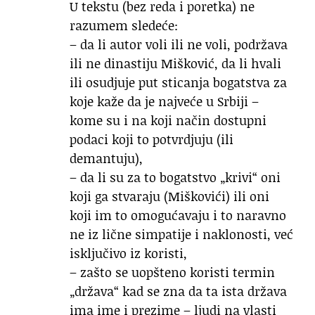
U tekstu (bez reda i poretka) ne
razumem sledeće:
– da li autor voli ili ne voli, podržava
ili ne dinastiju Mišković, da li hvali
ili osudjuje put sticanja bogatstva za
koje kaže da je najveće u Srbiji –
kome su i na koji način dostupni
podaci koji to potvrdjuju (ili
demantuju),
– da li su za to bogatstvo „krivi“ oni
koji ga stvaraju (Miškovići) ili oni
koji im to omogućavaju i to naravno
ne iz lične simpatije i naklonosti, već
isključivo iz koristi,
– zašto se uopšteno koristi termin
„država“ kad se zna da ta ista država
ima ime i prezime – ljudi na vlasti