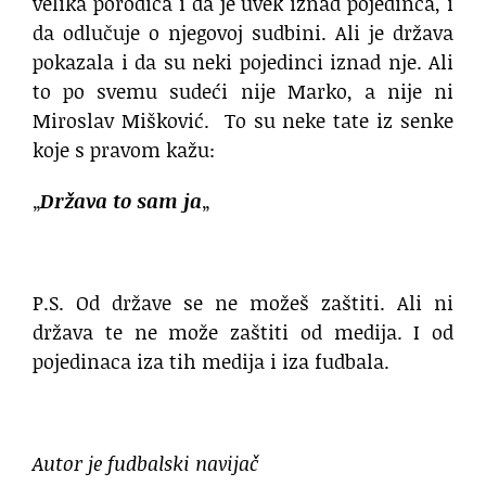
velika porodica i da je uvek iznad pojedinca, i
da odlučuje o njegovoj sudbini. Ali je država
pokazala i da su neki pojedinci iznad nje. Ali
to po svemu sudeći nije Marko, a nije ni
Miroslav Mišković. To su neke tate iz senke
koje s pravom kažu:
„
Država to sam ja
„
.
P.S. Od države se ne možeš zaštiti. Ali ni
država te ne može zaštiti od medija. I od
pojedinaca iza tih medija i iza fudbala.
.
Autor je fudbalski navijač