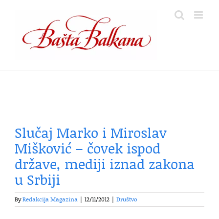
Skip
to
content
Slučaj Marko i Miroslav
Mišković – čovek ispod
države, mediji iznad zakona
u Srbiji
By
Redakcija Magazina
|
12/11/2012
|
Društvo