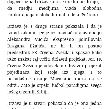
dogovor iznad države, da se mediji ne diraju, i
da medju medijima vlada slobodna
konkurencija u slobodi misli i dela. Pošteno.
Država je s druge strane pokazala i da je
iznad zakona, jer je uz navijačku asistenciju
Aleksandra Vučića ekspresno pomilovala
Dragana Džajića, ne bi li on postao
predsednik FK Crvena Zvezda i spasao kako
tako makar taj večiti državni projekat. Jer, FK
Crvena Zvezda je oduvek bio državni projekat
pojedinaca koji stoje iza njega. I to
nekadašnje oranje Marakane mora da se
održi. Zato je srpski fudbal paradigma svega
lošeg u zemlji Srbiji.
Država je u stvari pokazala da je ona jedna