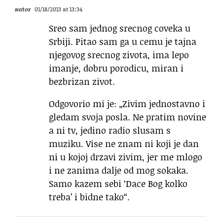
autor
01/18/2013 at 13:34
Sreo sam jednog srecnog coveka u
Srbiji. Pitao sam ga u cemu je tajna
njegovog srecnog zivota, ima lepo
imanje, dobru porodicu, miran i
bezbrizan zivot.
Odgovorio mi je: „Zivim jednostavno i
gledam svoja posla. Ne pratim novine
a ni tv, jedino radio slusam s
muziku. Vise ne znam ni koji je dan
ni u kojoj drzavi zivim, jer me mlogo
i ne zanima dalje od mog sokaka.
Samo kazem sebi ‘Dace Bog kolko
treba’ i bidne tako“.