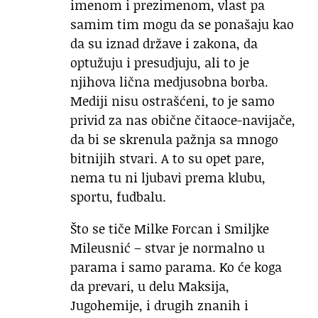
imenom i prezimenom, vlast pa
samim tim mogu da se ponašaju kao
da su iznad države i zakona, da
optužuju i presudjuju, ali to je
njihova lična medjusobna borba.
Mediji nisu ostrašćeni, to je samo
privid za nas obične čitaoce-navijače,
da bi se skrenula pažnja sa mnogo
bitnijih stvari. A to su opet pare,
nema tu ni ljubavi prema klubu,
sportu, fudbalu.
Što se tiče Milke Forcan i Smiljke
Mileusnić – stvar je normalno u
parama i samo parama. Ko će koga
da prevari, u delu Maksija,
Jugohemije, i drugih znanih i