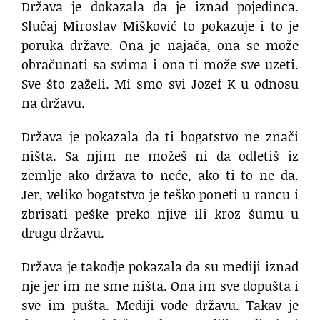
Država je dokazala da je iznad pojedinca.
Slučaj Miroslav Mišković to pokazuje i to je
poruka države. Ona je najača, ona se može
obračunati sa svima i ona ti može sve uzeti.
Sve što zaželi. Mi smo svi Jozef K u odnosu
na državu.
Država je pokazala da ti bogatstvo ne znači
ništa. Sa njim ne možeš ni da odletiš iz
zemlje ako država to neće, ako ti to ne da.
Jer, veliko bogatstvo je teško poneti u rancu i
zbrisati peške preko njive ili kroz šumu u
drugu državu.
Država je takodje pokazala da su mediji iznad
nje jer im ne sme ništa. Ona im sve dopušta i
sve im pušta. Mediji vode državu. Takav je