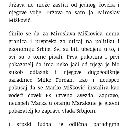
država ne može zaštiti od jednog čoveka i
njegove volje. Država to sam ja, Miroslav
Mišković.
Činilo se da za Miroslava Miškovića nema
granica i prepreka za uticaj na politiku i
ekonomiju Srbije. Svi su bili ubedjeni u to, i
svi su o tome pisali. Prva pukotina i prvi
pokazatelj da ima neko jači od njega je bio
sukob odlazak i njegove dugogodišnje
saradnice Milke Forcan, kao i neuspeo
pokušaj da se Marko Mišković instalira kao
vodeći čovek FK Crvena Zvezda. Zapravo,
neuspeh Marka u oranju Marakane je glavni
pokazatelj ko zapravo vlada Srbijom.
I srpski fudbal je odlična paradigma