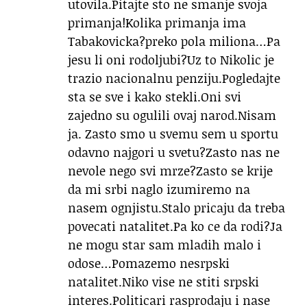
utovila.Pitajte sto ne smanje svoja
primanja!Kolika primanja ima
Tabakovicka?preko pola miliona…Pa
jesu li oni rodoljubi?Uz to Nikolic je
trazio nacionalnu penziju.Pogledajte
sta se sve i kako stekli.Oni svi
zajedno su ogulili ovaj narod.Nisam
ja. Zasto smo u svemu sem u sportu
odavno najgori u svetu?Zasto nas ne
nevole nego svi mrze?Zasto se krije
da mi srbi naglo izumiremo na
nasem ognjistu.Stalo pricaju da treba
povecati natalitet.Pa ko ce da rodi?Ja
ne mogu star sam mladih malo i
odose…Pomazemo nesrpski
natalitet.Niko vise ne stiti srpski
interes.Politicari rasprodaju i nase