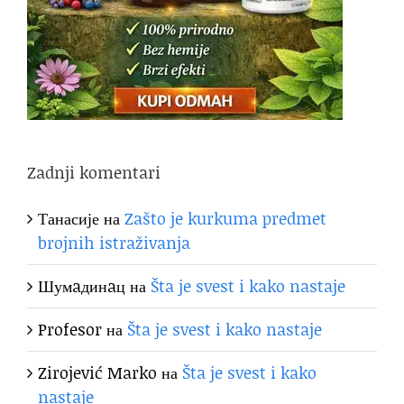
Zadnji komentari
Танасије
на
Zašto je kurkuma predmet
brojnih istraživanja
Шумaдинaц
на
Šta je svest i kako nastaje
Profesor
на
Šta je svest i kako nastaje
Zirojević Marko
на
Šta je svest i kako
nastaje