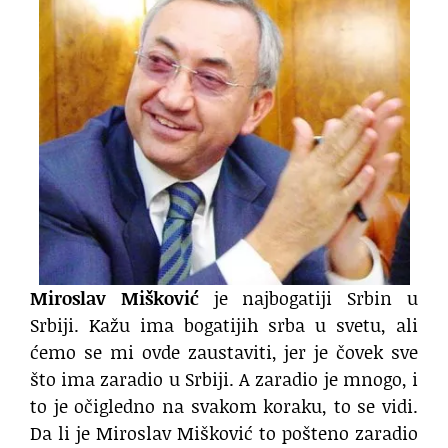
Miroslav Mišković
je najbogatiji Srbin u
Srbiji. Kažu ima bogatijih srba u svetu, ali
ćemo se mi ovde zaustaviti, jer je čovek sve
što ima zaradio u Srbiji. A zaradio je mnogo, i
to je očigledno na svakom koraku, to se vidi.
Da li je Miroslav Mišković to pošteno zaradio