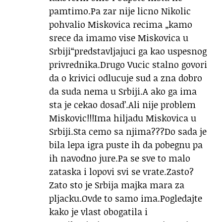
pamtimo.Pa zar nije licno Nikolic
pohvalio Miskovica recima „kamo
srece da imamo vise Miskovica u
Srbiji“predstavljajuci ga kao uspesnog
privrednika.Drugo Vucic stalno govori
da o krivici odlucuje sud a zna dobro
da suda nema u Srbiji.A ako ga ima
sta je cekao dosad’.Ali nije problem
Miskovic!!!Ima hiljadu Miskovica u
Srbiji.Sta cemo sa njima???Do sada je
bila lepa igra puste ih da pobegnu pa
ih navodno jure.Pa se sve to malo
zataska i lopovi svi se vrate.Zasto?
Zato sto je Srbija majka mara za
pljacku.Ovde to samo ima.Pogledajte
kako je vlast obogatila i