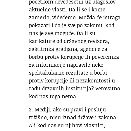
početkom devedesetih uz blagoslov
aktuelne vlasti. Da li se i kome
zamerio, videćemo. Možda će istraga
pokazati i da je sve po zakonu. Kod
nas je sve moguće. Da li su
karikature od državnog revizora,
zaštitnika gradjana, agencije za
borbu protiv korupcije ili poverenika
za informacije napravile neke
spektakularne rezultate u borbi
protiv korupcije ili nezakonitosti u
radu državnih institucija? Verovatno
kod nas toga nema.
2. Mediji, ako su pravi i posluju
tržišno, nisu iznad države i zakona.
Ali kod nas su njihovi vlasnici,