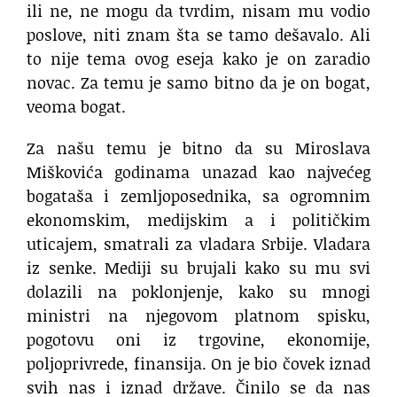
ili ne, ne mogu da tvrdim, nisam mu vodio
poslove, niti znam šta se tamo dešavalo. Ali
to nije tema ovog eseja kako je on zaradio
novac. Za temu je samo bitno da je on bogat,
veoma bogat.
Za našu temu je bitno da su Miroslava
Miškovića godinama unazad kao najvećeg
bogataša i zemljoposednika, sa ogromnim
ekonomskim, medijskim a i političkim
uticajem, smatrali za vladara Srbije. Vladara
iz senke. Mediji su brujali kako su mu svi
dolazili na poklonjenje, kako su mnogi
ministri na njegovom platnom spisku,
pogotovu oni iz trgovine, ekonomije,
poljoprivrede, finansija. On je bio čovek iznad
svih nas i iznad države. Činilo se da nas