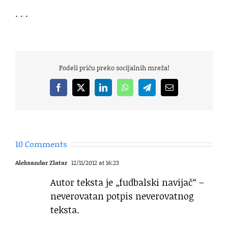
. . .
Podeli priču preko socijalnih mreža!
Facebook
X
LinkedIn
WhatsApp
Telegram
Email
10 Comments
Aleksandar Zlatar
12/11/2012 at 16:23
Autor teksta je „fudbalski navijač“ –
neverovatan potpis neverovatnog
teksta.