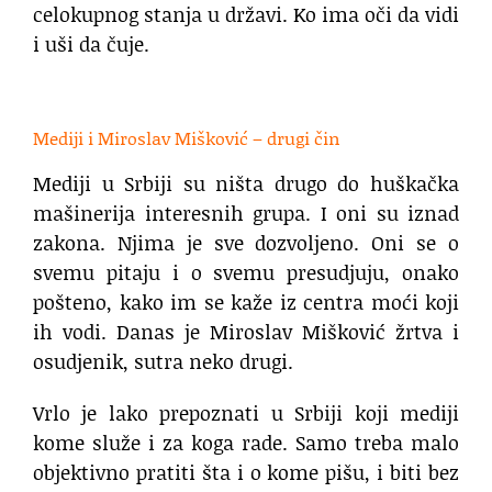
celokupnog stanja u državi. Ko ima oči da vidi
i uši da čuje.
.
Mediji i Miroslav Mišković – drugi čin
Mediji u Srbiji su ništa drugo do huškačka
mašinerija interesnih grupa. I oni su iznad
zakona. Njima je sve dozvoljeno. Oni se o
svemu pitaju i o svemu presudjuju, onako
pošteno, kako im se kaže iz centra moći koji
ih vodi. Danas je Miroslav Mišković žrtva i
osudjenik, sutra neko drugi.
Vrlo je lako prepoznati u Srbiji koji mediji
kome služe i za koga rade. Samo treba malo
objektivno pratiti šta i o kome pišu, i biti bez