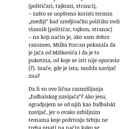
(političari, tajkuni, stranci),
– zašto se uopšteno koristi termin
„mediji“ kad uredjivačku politiku vodi
vlasnik (političar, tajkun, stranac)
– na koji način je, ako sam dobro
razumeo, Milka Forcan pokazala da
je jača od Miškovića i da je to
pukotina, od koje se isti nije oporavio
(?). Inače, gde je ista, možda navijač
zna?
Da li su ovo lična razmišljanja
„fudbalskog navijača“? Ako jesu,
ogradjujem se od njih kao fudbalski
navijač, jer o ovako ozbiljnim
temama koje podrivaju Srbiju ne
treba pisati na način kako se