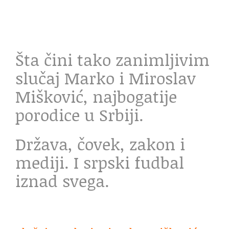
Šta čini tako zanimljivim
slučaj Marko i Miroslav
Mišković, najbogatije
porodice u Srbiji.
Država, čovek, zakon i
mediji. I srpski fudbal
iznad svega.