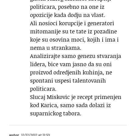
politicara, posebno na one iz
opozicije kada dodju na vlast.
Ali nosioci korupcije i generatori
mitomanije su te tate iz pozadine
koje su osovina moci, kojih i ima i
nema u strankama.
Analizirajte samo genezu stvaranja
lidera, bice vam jasno da su oni
proizvod odredjenih kuhinja, ne
spontani uspesi talentovanih
politicara.
Slucaj Miskovic je recept primenjen
kod Karica, samo sada dolazi iz
suparnickog tabora.
autor
12/12/2012 at 11:53