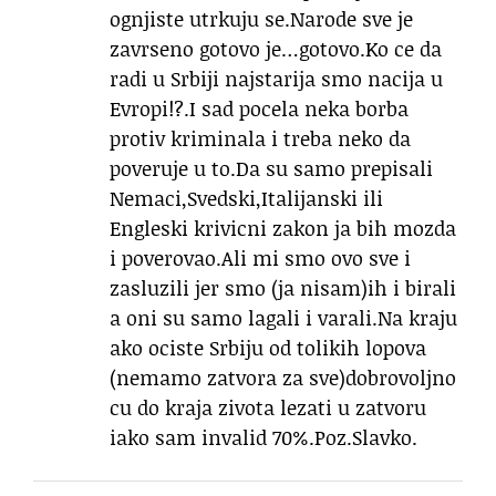
ognjiste utrkuju se.Narode sve je
zavrseno gotovo je…gotovo.Ko ce da
radi u Srbiji najstarija smo nacija u
Evropi!?.I sad pocela neka borba
protiv kriminala i treba neko da
poveruje u to.Da su samo prepisali
Nemaci,Svedski,Italijanski ili
Engleski krivicni zakon ja bih mozda
i poverovao.Ali mi smo ovo sve i
zasluzili jer smo (ja nisam)ih i birali
a oni su samo lagali i varali.Na kraju
ako ociste Srbiju od tolikih lopova
(nemamo zatvora za sve)dobrovoljno
cu do kraja zivota lezati u zatvoru
iako sam invalid 70%.Poz.Slavko.