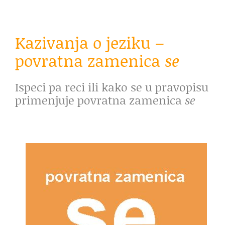
Kazivanja o jeziku –
povratna zamenica
se
Ispeci pa reci ili k
ako se u pravopisu
primenjuje povratna zamenica
se