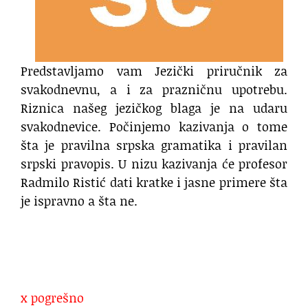
Predstavljamo vam Jezički priručnik za
svakodnevnu, a i za prazničnu upotrebu.
Riznica našeg jezičkog blaga je na udaru
svakodnevice. Počinjemo kazivanja o tome
šta je pravilna srpska gramatika i pravilan
srpski pravopis. U nizu kazivanja će profesor
Radmilo Ristić dati kratke i jasne primere šta
je ispravno a šta ne.
x pogrešno