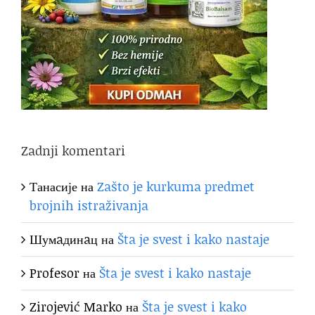
Zadnji komentari
Танасије
на
Zašto je kurkuma predmet
brojnih istraživanja
Шумaдинaц
на
Šta je svest i kako nastaje
Profesor
на
Šta je svest i kako nastaje
Zirojević Marko
на
Šta je svest i kako