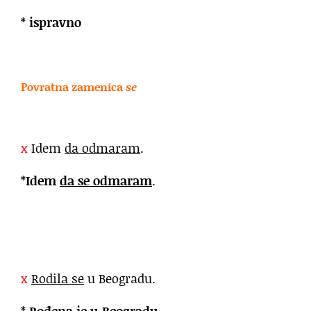
*
ispravno
Povratna zamenica
se
x
Idem
da odmaram
.
*
Idem
da se odmaram
.
x
Rodila se
u Beogradu.
*
Rođena
je u Beogradu.