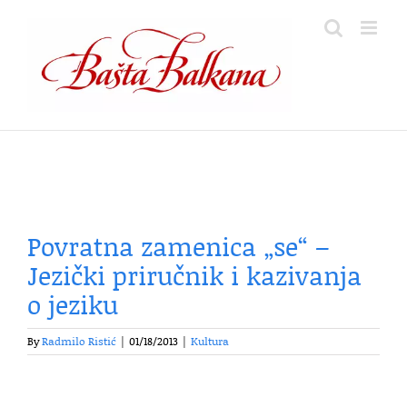
Skip
to
content
Povratna zamenica „se“ –
Jezički priručnik i kazivanja
o jeziku
By
Radmilo Ristić
|
01/18/2013
|
Kultura