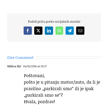
Podeli priču preko socijalnih mreža!
Facebook
X
LinkedIn
WhatsApp
Telegram
Email
One Comment
Milica Ilić
04/15/2016 at 01:17
Poštovani,
pošto je u pitanju motor/auto, da li je
pravilno „parkirali smo“ ili je ipak
„parkirali smo se“?
Hvala, pozdrav!