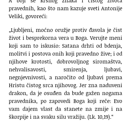
A boji se krsnog znaka i čistog života
pravednih, kao što nam kazuje sveti Antonije
Veliki, govoreći:
„Ljubljeni, moćno oružje protiv đavola je čist
život i besprekorna vera u Boga. Verujte meni
koji sam to iskusio: Satana drhti od bdenja,
molitvi i postova onih koji pravedno žive; i od
njihove krotosti, dobrovoljnog siromaštva,
nehvalisavosti, smirenja, ljubavi,
negnjevnivosti, a naročito od ljubavi prema
Hristu čistog srca njihovog. Jer zna naduveni
drakon, da je osuđen da bude gažen nogama
pravednika, po zapovedi Boga koji reče: Evo
vam dajem vlast da stanete na zmije i na
škorpije i na svaku silu vražiju. (Lk. 10,19).“