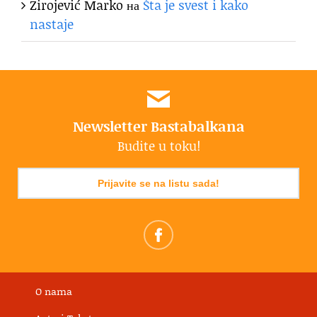
Zirojević Marko
на
Šta je svest i kako
nastaje
Newsletter Bastabalkana
Budite u toku!
Prijavite se na listu sada!
O nama