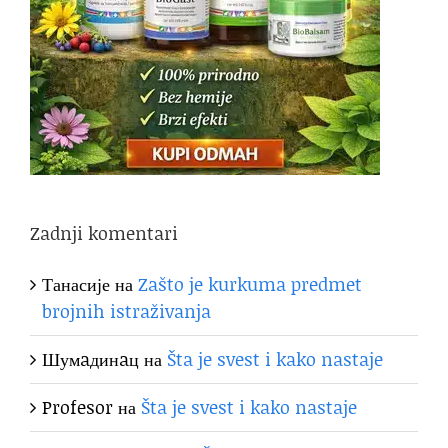
Zadnji komentari
Танасије
на
Zašto je kurkuma predmet
brojnih istraživanja
Шумaдинaц
на
Šta je svest i kako nastaje
Profesor
на
Šta je svest i kako nastaje