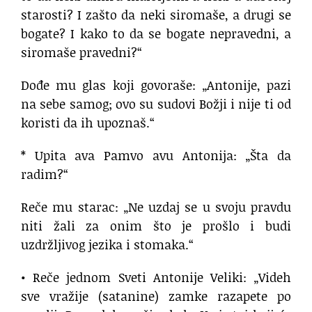
starosti? I zašto da neki siromaše, a drugi se
bogate? I kako to da se bogate nepravedni, a
siromaše pravedni?“
Dođe mu glas koji govoraše: „Antonije, pazi
na sebe samog; ovo su sudovi Božji i nije ti od
koristi da ih upoznaš.“
* Upita ava Pamvo avu Antonija: „Šta da
radim?“
Reče mu starac: „Ne uzdaj se u svoju pravdu
niti žali za onim što je prošlo i budi
uzdržljivog jezika i stomaka.“
• Reče jednom Sveti Antonije Veliki: „Videh
sve vražije (satanine) zamke razapete po