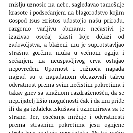
mišlju uznosio na nebo, sagledavao tamošnje
krasote i podsećanjem na blagorodstvo kojim
Gospod Isus Hristos udostojio našu prirodu,
razgonio varljivu obmanu; nečastivi je
izazivao osećaj slasti koje dolazi od
zadovoljstva, a blaženi mu je suprotstavljao
strašnu gorčinu muka u večnom ognju i
sećanjem na neuspavljivog crva ostajao
nepovređen. Upornost i ružnoća napada
najzad su u napadanom obrazovali takvu
odvratnost prema svim nečistim pokretima i
takav gnev sa snažnom razdraženošću, da se
neprijatelj lišio mogućnosti čak i da mu priđe
ili da ga izdaleka iskušava i uznemirava sa te
strane. Jer, osećanja mržnje i odvratnosti
prema strasnim pokretima jesu ognjene
strele koje opaljuju neprijatelja. Na taj način