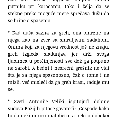
putniku pri koračanju, tako i želja da se
stekne preko moguće mere sprečava dušu da
se brine o spasenju.
* Kad duša sazna za greh, ona omrzne na
njega kao na zver sa smrdljivim zadahom.
Onima koji za njegovu vrednost još ne znaju,
greh izgleda sladunjav, jer drži svoga
ljubimca u potčinjenosti sve dok ga potpuno
ne zarobi. A bedni i nesrećni grešnik ne vidi
šta je za njega spasonosno, čak o tome i ne
misli, već misleći da ga greh krasi, raduje mu
se.
* Sveti Antonije Veliki ispitujući dubine
sudova Božijih pitaše govoreći: „Gospode kako
to da neki umiru maloljetni a neki u dubokoj