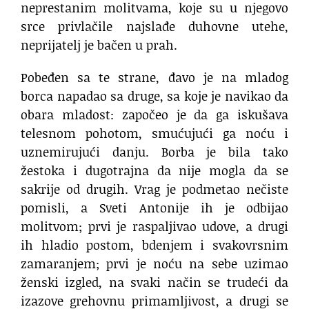
neprestanim molitvama, koje su u njegovo
srce privlačile najslađe duhovne utehe,
neprijatelj je bačen u prah.
Pobeđen sa te strane, đavo je na mladog
borca napadao sa druge, sa koje je navikao da
obara mladost: započeo je da ga iskušava
telesnom pohotom, smućujući ga noću i
uznemirujući danju. Borba je bila tako
žestoka i dugotrajna da nije mogla da se
sakrije od drugih. Vrag je podmetao nečiste
pomisli, a Sveti Antonije ih je odbijao
molitvom; prvi je raspaljivao udove, a drugi
ih hladio postom, bdenjem i svakovrsnim
zamaranjem; prvi je noću na sebe uzimao
ženski izgled, na svaki način se trudeći da
izazove grehovnu primamljivost, a drugi se