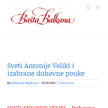
Skip
to
content
Sveti Antonije Veliki i
izabrane duhovne pouke
By
Redakcija Magazina
|
01/30/2013
|
Duhovnost
SVETI ANTONIJE VELIKI – Duhovne