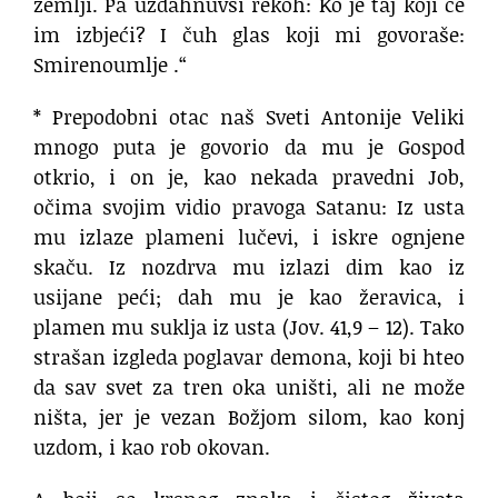
zemlji. Pa uzdahnuvši rekoh: Ko je taj koji će
im izbjeći? I čuh glas koji mi govoraše:
Smirenoumlje .“
* Prepodobni otac naš Sveti Antonije Veliki
mnogo puta je govorio da mu je Gospod
otkrio, i on je, kao nekada pravedni Job,
očima svojim vidio pravoga Satanu: Iz usta
mu izlaze plameni lučevi, i iskre ognjene
skaču. Iz nozdrva mu izlazi dim kao iz
usijane peći; dah mu je kao žeravica, i
plamen mu suklja iz usta (Jov. 41,9 – 12). Tako
strašan izgleda poglavar demona, koji bi hteo
da sav svet za tren oka uništi, ali ne može
ništa, jer je vezan Božjom silom, kao konj
uzdom, i kao rob okovan.