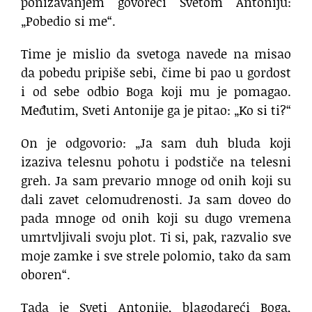
ponižavanjem govoreći Svetom Antoniju:
„Pobedio si me“.
Time je mislio da svetoga navede na misao
da pobedu pripiše sebi, čime bi pao u gordost
i od sebe odbio Boga koji mu je pomagao.
Međutim, Sveti Antonije ga je pitao: „Ko si ti?“
On je odgovorio: „Ja sam duh bluda koji
izaziva telesnu pohotu i podstiče na telesni
greh. Ja sam prevario mnoge od onih koji su
dali zavet celomudrenosti. Ja sam doveo do
pada mnoge od onih koji su dugo vremena
umrtvljivali svoju plot. Ti si, pak, razvalio sve
moje zamke i sve strele polomio, tako da sam
oboren“.
Tada je Sveti Antonije, blagodareći Boga,