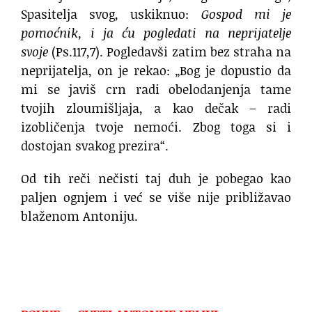
Spasitelja svog, uskiknuo:
Gospod mi je
pomoćnik, i ja ću pogledati na neprijatelje
svoje
(Ps.117,7). Pogledavši zatim bez straha na
neprijatelja, on je rekao: „Bog je dopustio da
mi se javiš crn radi obelodanjenja tame
tvojih zloumišljaja, a kao dečak – radi
izobličenja tvoje nemoći. Zbog toga si i
dostojan svakog prezira“.
Od tih reči nečisti taj duh je pobegao kao
paljen ognjem i već se više nije približavao
blaženom Antoniju.