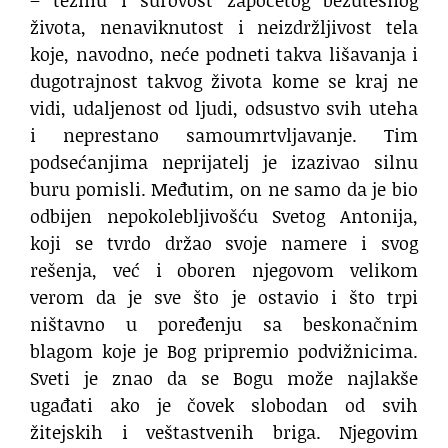
– težinu i surovost započetog bezutešnog
života, nenaviknutost i neizdržljivost tela
koje, navodno, neće podneti takva lišavanja i
dugotrajnost takvog života kome se kraj ne
vidi, udaljenost od ljudi, odsustvo svih uteha
i neprestano samoumrtvljavanje. Tim
podsećanjima neprijatelj je izazivao silnu
buru pomisli. Međutim, on ne samo da je bio
odbijen nepokolebljivošću Svetog Antonija,
koji se tvrdo držao svoje namere i svog
rešenja, već i oboren njegovom velikom
verom da je sve što je ostavio i što trpi
ništavno u poređenju sa beskonačnim
blagom koje je Bog pripremio podvižnicima.
Sveti je znao da se Bogu može najlakše
ugađati ako je čovek slobodan od svih
žitejskih i veštastvenih briga. Njegovim