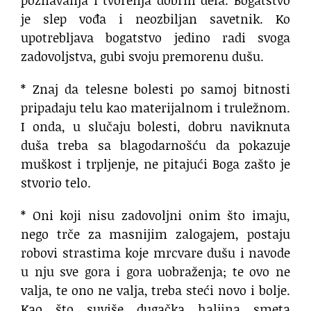
poznavanja i tvorenja dobrih dela. Bogatstvo
je slep vođa i neozbiljan savetnik. Ko
upotrebljava bogatstvo jedino radi svoga
zadovoljstva, gubi svoju premorenu dušu.
* Znaj da telesne bolesti po samoj bitnosti
pripadaju telu kao materijalnom i truležnom.
I onda, u slučaju bolesti, dobru naviknuta
duša treba sa blagodarnošću da pokazuje
muškost i trpljenje, ne pitajući Boga zašto je
stvorio telo.
* Oni koji nisu zadovoljni onim što imaju,
nego trče za masnijim zalogajem, postaju
robovi strastima koje mrcvare dušu i navode
u nju sve gora i gora uobraženja; te ovo ne
valja, te ono ne valja, treba steći novo i bolje.
Kao što suviše dugačka haljina smeta