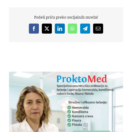
Podeli priču preko socijalnih mreža!
Facebook
X
LinkedIn
WhatsApp
Telegram
Email