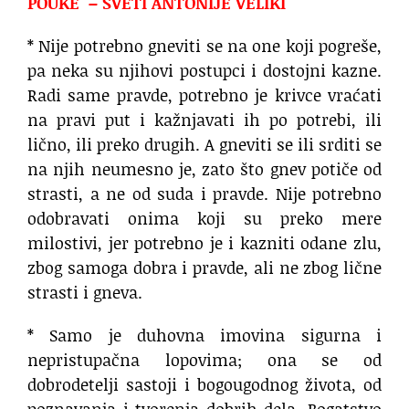
POUKE – SVETI ANTONIJE VELIKI
* Nije potrebno gneviti se na one koji pogreše,
pa neka su njihovi postupci i dostojni kazne.
Radi same pravde, potrebno je krivce vraćati
na pravi put i kažnjavati ih po potrebi, ili
lično, ili preko drugih. A gneviti se ili srditi se
na njih neumesno je, zato što gnev potiče od
strasti, a ne od suda i pravde. Nije potrebno
odobravati onima koji su preko mere
milostivi, jer potrebno je i kazniti odane zlu,
zbog samoga dobra i pravde, ali ne zbog lične
strasti i gneva.
* Samo je duhovna imovina sigurna i
nepristupačna lopovima; ona se od
dobrodetelji sastoji i bogougodnog života, od