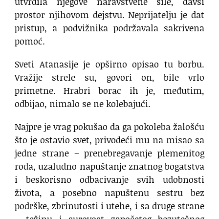
utvrdila njegove naravstvene sile, davši
prostor njihovom dejstvu. Neprijatelju je dat
pristup, a podvižnika podržavala sakrivena
pomoć.
Sveti Atanasije je opširno opisao tu borbu.
Vražije strele su, govori on, bile vrlo
primetne. Hrabri borac ih je, međutim,
odbijao, nimalo se ne kolebajući.
Najpre je vrag pokušao da ga pokoleba žalošću
što je ostavio svet, privodeći mu na misao sa
jedne strane – prenebregavanje plemenitog
roda, uzaludno napuštanje znatnog bogatstva
i beskorisno odbacivanje svih udobnosti
života, a posebno napuštenu sestru bez
podrške, zbrinutosti i utehe, i sa druge strane