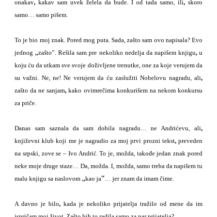
onakav
,
kakav sam uvek želela da bude. I od tada samo, ili
,
skoro
samo… samo pišem.
To je bio moj znak. Pored mog puta. Sada, zašto sam ovo napisala? Evo
„
jednog
zašto”. Rešila sam pre nekoliko nedelja da napišem knjigu
,
u
koju ću
da utkam
sve
svoje doživljene trenutke, one za koje verujem da
su važni. Ne, ne! Ne verujem da ću zaslužiti Nobelovu nagradu, ali
,
zašto da ne sanjam
,
kako ovimrečima konkurišem na nekom konkursu
za priče.
Danas sam saznala da sam dobila nagradu… ne Andrićevu, ali
,
književni klub koji
me
je nagradio za moj prvi prozni tekst
,
preveden
na
srpski
, zove se
–
Ivo Andrić. To je, možda, takođe jedan znak pored
neke moje druge staze… Da, možda. I, možda, samo treba da napišem tu
„
“
malu knjigu sa naslovom
kao ja
… jer znam da imam čime.
A davno je bilo
,
kada je nekoliko prijatelja tražilo od mene da im
ispričam moj život. Zašto bih to radila samo za par prijatelja?