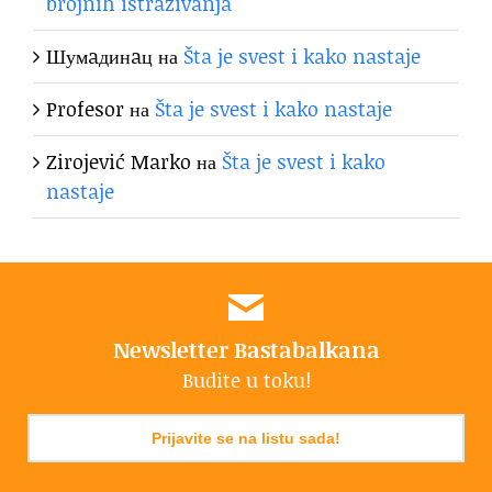
brojnih istraživanja
Шумaдинaц
на
Šta je svest i kako nastaje
Profesor
на
Šta je svest i kako nastaje
Zirojević Marko
на
Šta je svest i kako
nastaje
Newsletter Bastabalkana
Budite u toku!
Prijavite se na listu sada!