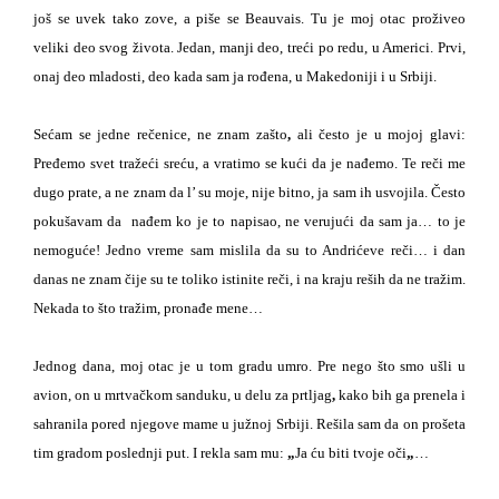
još se uvek tako zove, a piše se Beauvais. Tu je moj otac proživeo
veliki deo svog života. Jedan, manji deo, treći po redu, u Americi. Prvi,
onaj deo mladosti, deo kada sam ja rođena, u Makedoniji i u Srbiji.
Sećam se jedne rečenice, ne znam zašto
,
ali često je u mojoj glavi:
Pređemo svet tražeći sreću, a vratimo se kući da je nađemo. Te reči me
dugo prate, a ne znam da l’ su moje,
nije
bitno, ja sam ih usvojila. Često
pokušavam da
nađem ko je to napisao, ne verujući da sam ja… to je
nemoguće! Jedno vreme sam mislila da su to Andrićeve reči… i dan
danas ne znam čije su te toliko istinite reči, i na kraju reših da ne tražim.
Nekada to što tražim, pronađe mene…
Jednog dana, moj otac je u tom gradu umro
. Pre nego što smo ušli u
avion, on u mrtvačkom sanduku, u delu za prtljag
,
kako bih ga prenela i
sahranila pored njegove mame u južnoj Srbiji. Rešila sam da on prošeta
tim gradom poslednji put. I rekla sam mu:
„
Ja ću biti tvoje oči
„
…