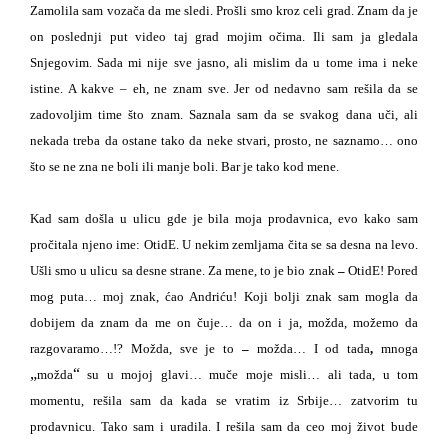
Zamolila sam vozača da me sledi. Prošli smo kroz celi grad. Znam da je
on poslednji put video taj grad mojim očima. Ili sam ja gledala
Snjegovim. Sada mi nije sve jasno, ali mislim da u tome ima i neke
istine. A kakve – eh, ne znam sve. Jer od nedavno sam rešila da se
zadovoljim
time
što znam. Saznala sam da se svakog dana uči, ali
nekada treba da ostane tako da neke stvari, prosto, ne saznamo… ono
što se ne zna ne boli ili manje boli. Bar je tako kod mene.
Kad sam došla u ulicu gde je bila moja prodavnica, evo kako sam
pročitala njeno ime: OtidE. U nekim zemljama čita se sa desna na levo.
Ušli smo u ulicu sa desne strane. Za mene, to je bio znak
–
OtidE! Pored
mog puta… moj znak, ćao Andriću! Koji bolji znak sam mogla da
dobijem da znam da me on čuje… da on i ja, možda, možemo da
razgovaramo…!? Možda, sve je to
–
možda… I od tada
,
mnoga
„
“
možda
su u mojoj glavi… muče moje misli… ali tada, u tom
momentu, rešila sam da kada se vratim iz Srbije… zatvorim tu
prodavnicu. Tako sam i uradila. I rešila sam da ceo moj život bude