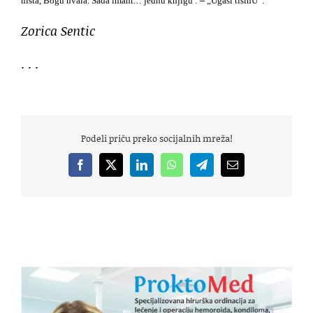
ništa, Bogu hvala. Sada imam… jednu knjigu :
–
„Ugasi tišinU“.
Zorica Sentic
. . .
Podeli priču preko socijalnih mreža!
Facebook
X
LinkedIn
WhatsApp
Telegram
Email