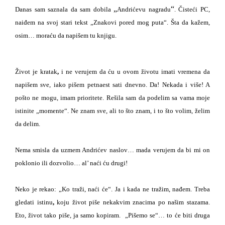
„
“
Danas sam saznala da sam dobila
Andrićevu nagradu
. Čisteći PC,
naiđem na svoj stari tekst
„Z
nakovi pored mog puta“. Šta da kažem,
osim… moraću da napišem tu knjigu.
Život je kratak
,
i ne verujem da ću u ovom životu imati vremena da
napišem sve, iako pišem petnaest sati dnevno. Da! Nekada i više! A
pošto ne mogu, imam prioritete. Rešila sam da podelim sa vama moje
istinite
„
momente
“
. Ne znam sve, ali to što znam, i to što volim, želim
da delim.
Nema smisla da uzmem Andrićev naslov… mada verujem da bi mi on
poklonio ili dozvolio… al’ naći ću drugi!
Neko je rekao: „Ko traži, naći će“. Ja i kada ne tražim, nađem. Treba
gledati istinu
,
koju život piše nekakvim znacima po našim stazama.
Eto, život tako piše, ja samo kopiram.
„Pišemo se“… to će biti druga