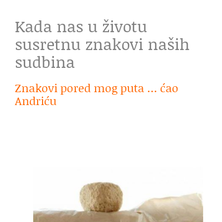
Kada nas u životu
susretnu znakovi naših
sudbina
Znakovi pored mog puta … ćao
Andriću