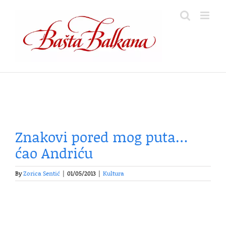
Skip
to
content
Znakovi pored mog puta…
ćao Andriću
By
Zorica Sentić
|
01/05/2013
|
Kultura