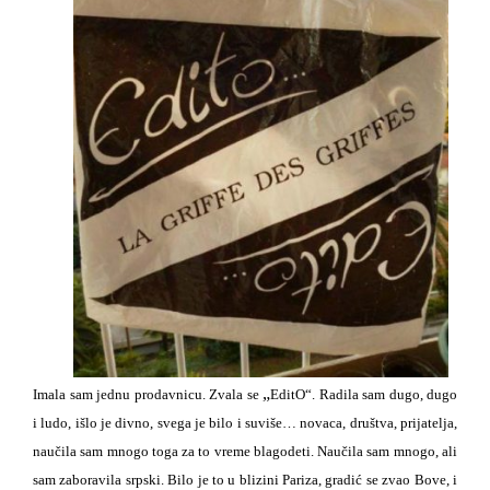
„
Imala sam jednu prodavnicu. Zvala se
EditO“. Radila sam dugo, dugo
i ludo, išlo je divno, svega je bilo i suviše… novaca, društva, prijatelja,
naučila sam mnogo toga za to vreme blagodeti. Naučila sam mnogo, ali
sam zaboravila srpski. Bilo je to u blizini Pariza, gradić se zvao Bove, i