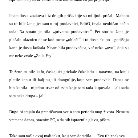
Imam dosta znakov
a
i iz drugih priča
,
koje su mi ljudi pričali. Mahom
su to bile žene, jer sam u toj prodavnici, EditO, imala neobičan način
„
“
rada. Na spratu je bila
privatna prodavnica
. Pet stotina žena
je
„
“
plaćalo
ulaznicu da se kod mene
oblači
, i to dosta skupo
–
godišnja
„
“
karta je dosta koštala. Nisam bila prodavačica, već neko
uvo
, dok su
„
“
me neke zvale
Zo la Psy
.
Te žene su pile kafu, ćaskajući grickale čokoladu i, naravno, na kraju
platile kaput ili haljinu, ili drangulije
,
koje sam prodavala. Danas ne
bih kupila
nijednu stvar od svih koje sam tada kupovala… ali sada
sam neka druga
–
ja!
Dugo bi trajalo da prepričavam sve o tom periodu mog života. Nemam
vremena danas, praznim PC, a da bih ispraznila glavu, pišem.
Tako sam našla ovaj mali tekst, koji sam doradila…
Evo tih znakova
…