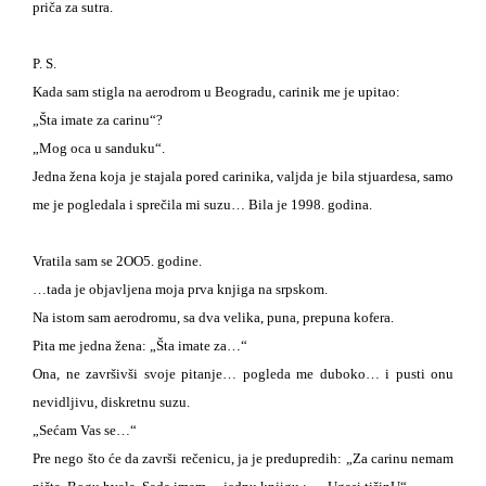
priča za sutra.
P. S.
Kada sam stigla na aerodrom u Beogradu, carinik me je upitao:
„
Šta imate za carinu
“
?
„
Mog oca u sanduku
“
.
Jedna žena koja je stajala pored carinika, valjda je bila stjuardesa, samo
me je pogledala i sprečila mi suzu… Bila je 1998. godina.
Vratila sam se 2OO5. godine.
…tada je objavljena moja prva knjiga na srpskom.
Na istom sam aerodromu, sa dva velika, puna, prepuna kofera.
Pita me jedna žena:
„
Šta imate za…
“
Ona, ne završivši svoje pitanje… pogleda me duboko… i pusti onu
nevidljivu, diskretnu suzu.
„
Sećam Vas se…
“
Pre nego što će da završi rečenicu, ja je predupredih:
„
Za carinu nemam