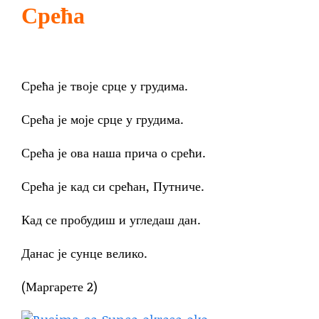
Срећа
Срећа је твоје срце у грудима.
Срећа је моје срце у грудима.
Срећа је ова наша прича о срећи.
Срећа је кад си срећан, Путниче.
Кад се пробудиш и угледаш дан.
Данас је сунце велико.
(Маргарете 2)