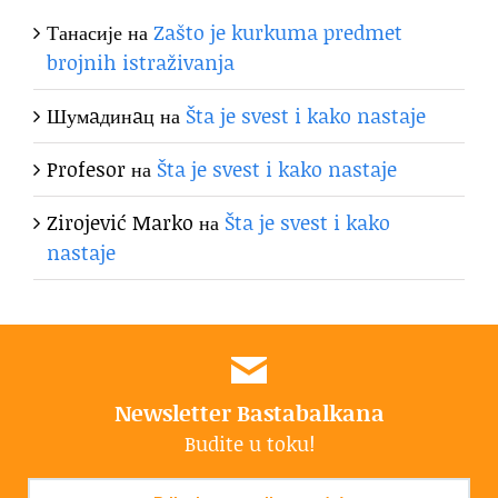
Танасије
на
Zašto je kurkuma predmet
brojnih istraživanja
Шумaдинaц
на
Šta je svest i kako nastaje
Profesor
на
Šta je svest i kako nastaje
Zirojević Marko
на
Šta je svest i kako
nastaje
Newsletter Bastabalkana
Budite u toku!