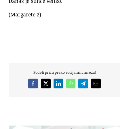
Danas je sunce veliko.
(Margarete 2)
Podeli priču preko socijalnih mreža!
Facebook
X
LinkedIn
WhatsApp
Telegram
Email