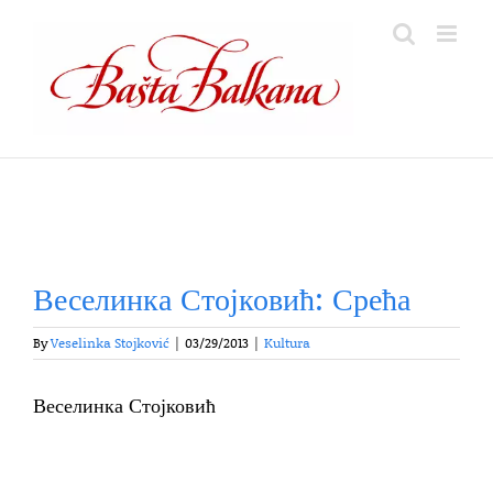
Skip
to
content
Веселинка Стојковић: Срећа
By
Veselinka Stojković
|
03/29/2013
|
Kultura
Веселинка Стојковић