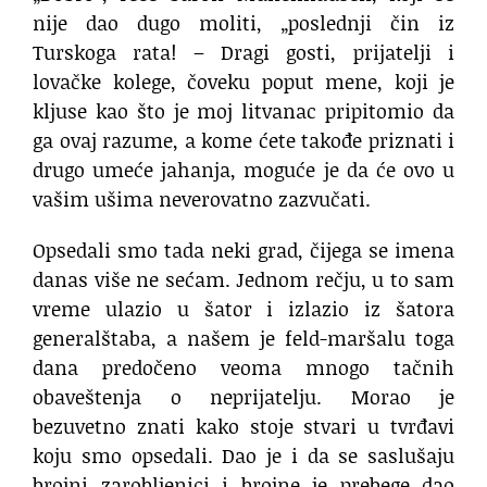
nije dao dugo moliti, „poslednji čin iz
Turskoga rata! – Dragi gosti, prijatelji i
lovačke kolege, čoveku poput mene, koji je
kljuse kao što je moj litvanac pripitomio da
ga ovaj razume, a kome ćete takođe priznati i
drugo umeće jahanja, moguće je da će ovo u
vašim ušima neverovatno zazvučati.
Opsedali smo tada neki grad, čijega se imena
danas više ne sećam. Jednom rečju, u to sam
vreme ulazio u šator i izlazio iz šatora
generalštaba, a našem je feld-maršalu toga
dana predočeno veoma mnogo tačnih
obaveštenja o neprijatelju. Morao je
bezuvetno znati kako stoje stvari u tvrđavi
koju smo opsedali. Dao je i da se saslušaju
brojni zarobljenici i brojne je prebege dao