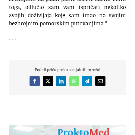
toga, odlučio sam vam ispričati nekoliko
svojih doživljaja koje sam imao na svojim
bezbrojnim pomorskim putovanjima.“
. . .
Podeli priču preko socijalnih mreža!
Facebook
X
LinkedIn
WhatsApp
Telegram
Email