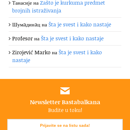
Танасије
на
Zašto je kurkuma predmet
brojnih istraživanja
Шумaдинaц
на
Šta je svest i kako nastaje
Profesor
на
Šta je svest i kako nastaje
Zirojević Marko
на
Šta je svest i kako
nastaje
Newsletter Bastabalkana
Budite u toku!
Prijavite se na listu sada!