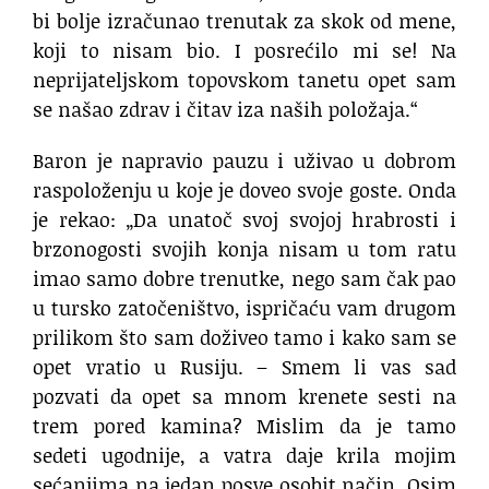
bi bolje izračunao trenutak za skok od mene,
koji to nisam bio. I posrećilo mi se! Na
neprijateljskom topovskom tanetu opet sam
se našao zdrav i čitav iza naših položaja.“
Baron je napravio pauzu i uživao u dobrom
raspoloženju u koje je doveo svoje goste. Onda
je rekao: „Da unatoč svoj svojoj hrabrosti i
brzonogosti svojih konja nisam u tom ratu
imao samo dobre trenutke, nego sam čak pao
u tursko zatočeništvo, ispričaću vam drugom
prilikom što sam doživeo tamo i kako sam se
opet vratio u Rusiju. – Smem li vas sad
pozvati da opet sa mnom krenete sesti na
trem pored kamina? Mislim da je tamo
sedeti ugodnije, a vatra daje krila mojim
sećanjima na jedan posve osobit način. Osim