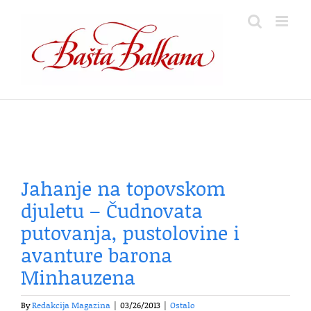
Skip
to
content
Jahanje na topovskom
djuletu – Čudnovata
putovanja, pustolovine i
avanture barona
Minhauzena
By
Redakcija Magazina
|
03/26/2013
|
Ostalo