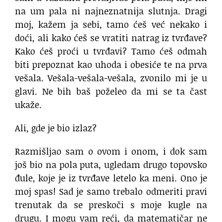
na um pala ni najneznatnija slutnja. Dragi
moj, kažem ja sebi, tamo ćeš već nekako i
doći, ali kako ćeš se vratiti natrag iz tvrđave?
Kako ćeš proći u tvrđavi? Tamo ćeš odmah
biti prepoznat kao uhoda i obesiće te na prva
vešala. Vešala-vešala-vešala, zvonilo mi je u
glavi. Ne bih baš poželeo da mi se ta čast
ukaže.
Ali, gde je bio izlaz?
Razmišljao sam o ovom i onom, i dok sam
još bio na pola puta, ugledam drugo topovsko
đule, koje je iz tvrđave letelo ka meni. Ono je
moj spas! Sad je samo trebalo odmeriti pravi
trenutak da se preskoči s moje kugle na
drugu. I mogu vam reći, da matematičar ne