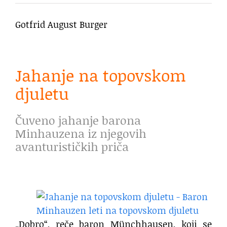
Gotfrid August Burger
Jahanje na topovskom
djuletu
Čuveno jahanje barona
Minhauzena iz njegovih
avanturističkih priča
„Dobro“, reče baron Münchhausen, koji se