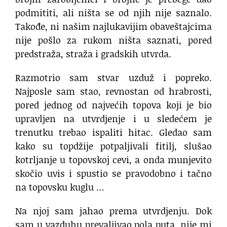
podmititi, ali ništa se od njih nije saznalo.
Takođe, ni našim najlukavijim obaveštajcima
nije pošlo za rukom ništa saznati, pored
predstraža, straža i gradskih utvrda.
Razmotrio sam stvar uzduž i popreko.
Najposle sam stao, revnostan od hrabrosti,
pored jednog od najvećih topova koji je bio
upravljen na utvrdjenje i u sledećem je
trenutku trebao ispaliti hitac. Gledao sam
kako su topdžije potpaljivali fitilj, slušao
kotrljanje u topovskoj cevi, a onda munjevito
skočio uvis i spustio se pravodobno i tačno
na topovsku kuglu …
Na njoj sam jahao prema utvrdjenju. Dok
sam u vazduhu prevaljivao pola puta, nije mi