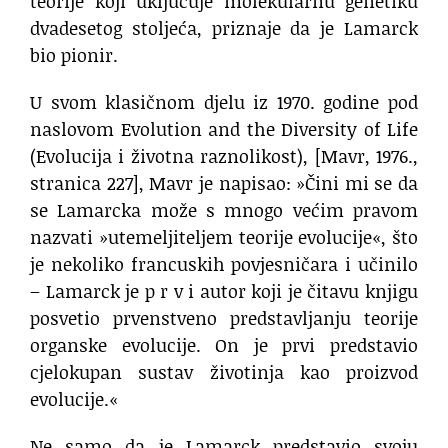
teorije koji uključuje molekularnu genetiku
dvadesetog stoljeća, priznaje da je Lamarck
bio pionir.
U svom klasičnom djelu iz 1970. godine pod
naslovom Evolution and the Diversity of Life
(Evolucija i životna raznolikost), [Mavr, 1976.,
stranica 227], Mavr je napisao: »Čini mi se da
se Lamarcka može s mnogo većim pravom
nazvati »utemeljiteljem teorije evolucije«, što
je nekoliko francuskih povjesničara i učinilo
– Lamarck je p r v i autor koji je čitavu knjigu
posvetio prvenstveno predstavljanju teorije
organske evolucije. On je prvi predstavio
cjelokupan sustav životinja kao proizvod
evolucije.«
Ne samo da je Lamarck predstavio svoju