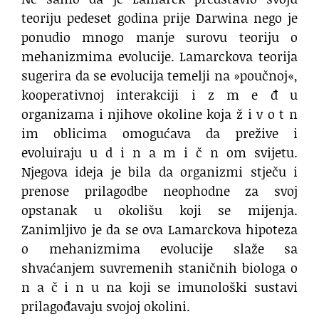
teoriju pedeset godina prije Darwina nego je
ponudio mnogo manje surovu teoriju o
mehanizmima evolucije. Lamarckova teorija
sugerira da se evolucija temelji na »poučnoj«,
kooperativnoj interakciji i z m e đ u
organizama i njihove okoline koja ž i v o t n
im oblicima omogućava da prežive i
evoluiraju u d i n a m i č n om svijetu.
Njegova ideja je bila da organizmi stječu i
prenose prilagodbe neophodne za svoj
opstanak u okolišu koji se mijenja.
Zanimljivo je da se ova Lamarckova hipoteza
o mehanizmima evolucije slaže sa
shvaćanjem suvremenih staničnih biologa o
n a č i n u na koji se imunološki sustavi
prilagođavaju svojoj okolini.