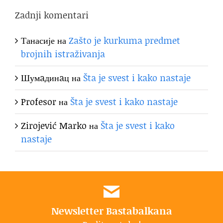
Zadnji komentari
Танасије
на
Zašto je kurkuma predmet
brojnih istraživanja
Шумaдинaц
на
Šta je svest i kako nastaje
Profesor
на
Šta je svest i kako nastaje
Zirojević Marko
на
Šta je svest i kako
nastaje
Newsletter Bastabalkana