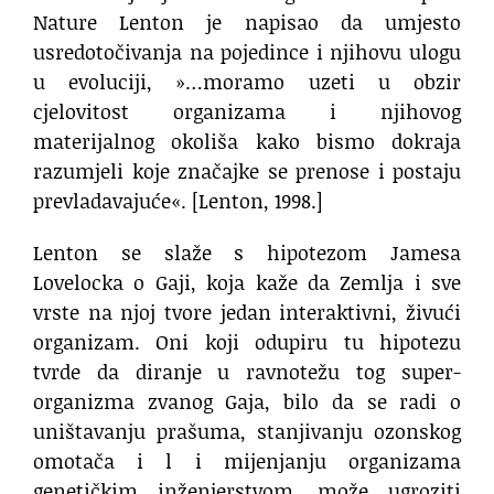
Nature Lenton je napisao da umjesto
usredotočivanja na pojedince i njihovu ulogu
u evoluciji, »…moramo uzeti u obzir
cjelovitost organizama i njihovog
materijalnog okoliša kako bismo dokraja
razumjeli koje značajke se prenose i postaju
prevladavajuće«. [Lenton, 1998.]
Lenton se slaže s hipotezom Jamesa
Lovelocka o Gaji, koja kaže da Zemlja i sve
vrste na njoj tvore jedan interaktivni, živući
organizam. Oni koji odupiru tu hipotezu
tvrde da diranje u ravnotežu tog super-
organizma zvanog Gaja, bilo da se radi o
uništavanju prašuma, stanjivanju ozonskog
omotača i l i mijenjanju organizama
genetičkim inženjerstvom, može ugroziti