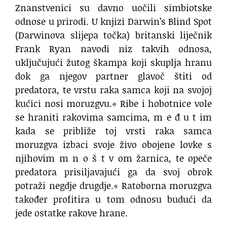
Znanstvenici su davno uočili simbiotske
odnose u prirodi. U knjizi Darwin’s Blind Spot
(Darwinova slijepa točka) britanski liječnik
Frank Ryan navodi niz takvih odnosa,
uključujući žutog škampa koji skuplja hranu
dok ga njegov partner glavoč štiti od
predatora, te vrstu raka samca koji na svojoj
kućici nosi moruzgvu.« Ribe i hobotnice vole
se hraniti rakovima samcima, m e đ u t im
kada se približe toj vrsti raka samca
moruzgva izbaci svoje živo obojene lovke s
njihovim m n o š t v om žarnica, te opeče
predatora prisiljavajući ga da svoj obrok
potraži negdje drugdje.« Ratoborna moruzgva
također profitira u tom odnosu budući da
jede ostatke rakove hrane.