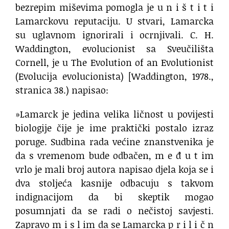
bezrepim miševima pomogla je u n i š t i t i
Lamarckovu reputaciju. U stvari, Lamarcka
su uglavnom ignorirali i ocrnjivali. C. H.
Waddington, evolucionist sa Sveučilišta
Cornell, je u The Evolution of an Evolutionist
(Evolucija evolucionista) [Waddington, 1978.,
stranica 38.) napisao:
»Lamarck je jedina velika ličnost u povijesti
biologije čije je ime praktički postalo izraz
poruge. Sudbina rada većine znanstvenika je
da s vremenom bude odbačen, m e đ u t im
vrlo je mali broj autora napisao djela koja se i
dva stoljeća kasnije odbacuju s takvom
indignacijom da bi skeptik mogao
posumnjati da se radi o nečistoj savjesti.
Zapravo m i s l im da se Lamarcka p r i l i č n