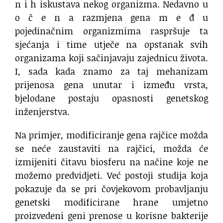
n i h iskustava nekog organizma. Nedavno u
o č e n a razmjena gena m e đ u
pojedinačnim organizmima raspršuje ta
sjećanja i time utječe na opstanak svih
organizama koji sačinjavaju zajednicu života.
I, sada kada znamo za taj mehanizam
prijenosa gena unutar i između vrsta,
bjelodane postaju opasnosti genetskog
inženjerstva.
Na primjer, modificiranje gena rajčice možda
se neće zaustaviti na rajčici, možda će
izmijeniti čitavu biosferu na načine koje ne
možemo predvidjeti. Već postoji studija koja
pokazuje da se pri čovjekovom probavljanju
genetski modificirane hrane umjetno
proizvedeni geni prenose u korisne bakterije