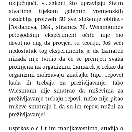
uključujući: »…zakoni što upravljaju živim
stvarima tijekom golemih vremenskih
razdoblja proizveli SU sve složenije oblike.«
[Jordanova, 1984., stranica 71]. Weismannov
petogodišnji eksperiment očito nije bio
dovoljno dug da provjeri tu teoriju. Još veći
nedostatak tog eksperimenta je da Lamarck
nikada nije tvrdio da će se prenijeti svaka
promjena na organizmu. Lamarck je rekao da
organizmi zadržavaju značajke (npr. repove)
kada ih trebaju za preživljavanje. Iako
Wiesmann nije smatrao da miševima za
preživljavanje trebaju repovi, nitko nije pitao
miševe smatraju li da su im repovi nužni za
preživljavanje!
Usprkos o č i t im manjkavostima, studija o