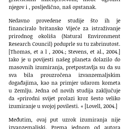
njegov i , posljedično, naš opstanak.
Nedavno provedene studije što ih je
financiralo britansko Vijeće za istraživanje
prirodnog okoliša (Natural Environment
Research Council) poduprle su tu zabrinutost.
[Thomas, et a l , 2004.; Stevens, et al., 2004.]
Iako je u povijesti našeg planeta dolazilo do
masovnih izumiranja, pretpostavlja su da su
sva bila prouzročena izvanzemaljskim
događajima, kao na primjer udarom kometa
u Zemlju. Jedna od novih studija zaključuje
da »prirodni svijet prolazi kroz šesto veliko
izumiranje u svojoj povilesti. « [Lovell, 2004.]
Međutim, ovaj put uzrok izumiranja nije
izvanzemaljski. Prema jednom od autora