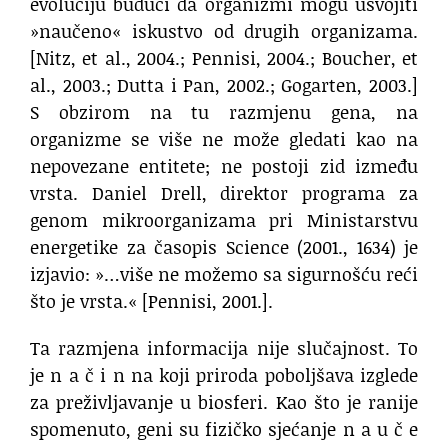
evoluciju budući da organizmi mogu usvojiti
»naučeno« iskustvo od drugih organizama.
[Nitz, et al., 2004.; Pennisi, 2004.; Boucher, et
al., 2003.; Dutta i Pan, 2002.; Gogarten, 2003.]
S obzirom na tu razmjenu gena, na
organizme se više ne može gledati kao na
nepovezane entitete; ne postoji zid između
vrsta. Daniel Drell, direktor programa za
genom mikroorganizama pri Ministarstvu
energetike za časopis Science (2001., 1634) je
izjavio: »…više ne možemo sa sigurnošću reći
što je vrsta.« [Pennisi, 2001.].
Ta razmjena informacija nije slučajnost. To
je n a č i n na koji priroda poboljšava izglede
za preživljavanje u biosferi. Kao što je ranije
spomenuto, geni su fizičko sjećanje n a u č e