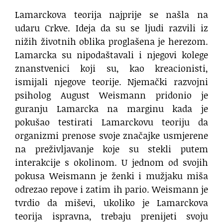
Lamarckova teorija najprije se našla na
udaru Crkve. Ideja da su se ljudi razvili iz
nižih životnih oblika proglašena je herezom.
Lamarcka su nipodaštavali i njegovi kolege
znanstvenici koji su, kao kreacionisti,
ismijali njegove teorije. Njemački razvojni
psiholog August Weismann pridonio je
guranju Lamarcka na marginu kada je
pokušao testirati Lamarckovu teoriju da
organizmi prenose svoje značajke usmjerene
na preživljavanje koje su stekli putem
interakcije s okolinom. U jednom od svojih
pokusa Weismann je ženki i mužjaku miša
odrezao repove i zatim ih pario. Weismann je
tvrdio da miševi, ukoliko je Lamarckova
teorija ispravna, trebaju prenijeti svoju