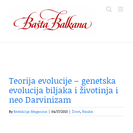
Skip
to
content
Teorija evolucije – genetska
evolucija biljaka i životinja i
neo Darvinizam
By
Redakcija Magazina
|
04/17/2013
|
Život
,
Nauka