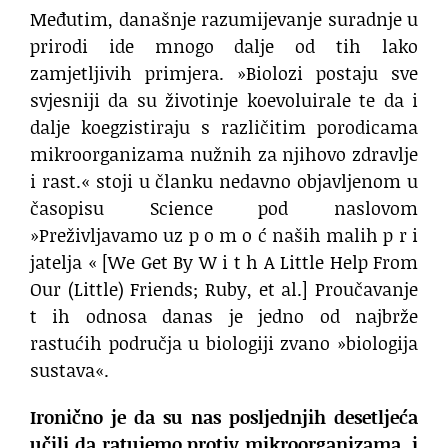
Međutim, današnje razumijevanje suradnje u
prirodi ide mnogo dalje od tih lako
zamjetljivih primjera. »Biolozi postaju sve
svjesniji da su životinje koevoluirale te da i
dalje koegzistiraju s različitim porodicama
mikroorganizama nužnih za njihovo zdravlje
i rast.« stoji u članku nedavno objavljenom u
časopisu Science pod naslovom
»Preživljavamo uz p o m o ć naših malih p r i
jatelja « [We Get By W i t h A Little Help From
Our (Little) Friends; Ruby, et al.] Proučavanje
t ih odnosa danas je jedno od najbrže
rastućih područja u biologiji zvano »biologija
sustava«.
Ironično je da su nas posljednjih desetljeća
učili da ratujemo protiv mikroorganizama, i