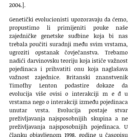
2004.].
Genetički evolucionisti upozoravaju da ćemo,
propustimo li primijeniti pouke naše
zajedničke genetske sudbine koja bi nas
trebala poučiti suradnji među svim vrstama,
ugroziti opstanak čovječanstva. Trebamo
nadići darvinovsku teoriju koja ističe važnost
pojedinaca i prihvatiti onu koja naglašava
važnost zajednice. Britanski znanstvenik
Timofhy Lenton podastire dokaze da
evolucija više ovisi o interakciji m e đ u
vrstama nego o interakciji između pojedinaca
unutar vrsta. Evolucija postaje stvar
preživljavanja najsposobnijih skupina a ne
preživljavanja najsposobnijih pojedinaca. U
članku objavljenom 1998. godine u časopisu