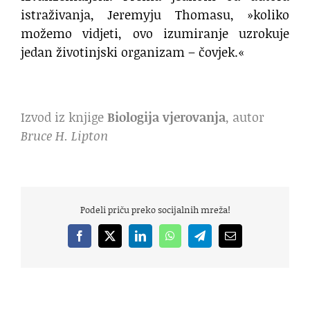
istraživanja, Jeremyju Thomasu, »koliko
možemo vidjeti, ovo izumiranje uzrokuje
jedan životinjski organizam – čovjek.«
Izvod iz knjige
Biologija vjerovanja
, autor
Bruce H. Lipton
Podeli priču preko socijalnih mreža!
Facebook
X
LinkedIn
WhatsApp
Telegram
Email