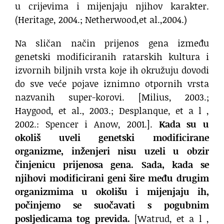
u crijevima i mijenjaju njihov karakter.
(Heritage, 2004.; Netherwood,et al.,2004.)
Na sličan način prijenos gena između
genetski modificiranih ratarskih kultura i
izvornih biljnih vrsta koje ih okružuju dovodi
do sve veće pojave iznimno otpornih vrsta
nazvanih super-korovi. [Milius, 2003.;
Haygood, et al., 2003.; Desplanque, et a l ,
2002.: Spencer i Anow, 2001.].
Kada su u
okoliš uveli genetski modificirane
organizme, inženjeri nisu uzeli u obzir
činjenicu prijenosa gena. Sada, kada se
njihovi modificirani geni šire među drugim
organizmima u okolišu i mijenjaju ih,
počinjemo se suočavati s pogubnim
posljedicama tog previda.
[Watrud, et a l ,