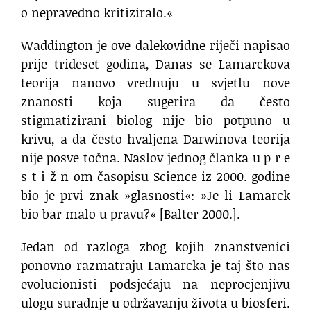
o nepravedno kritiziralo.«
Waddington je ove dalekovidne riječi napisao
prije trideset godina, Danas se Lamarckova
teorija nanovo vrednuju u svjetlu nove
znanosti koja sugerira da često
stigmatizirani biolog nije bio potpuno u
krivu, a da često hvaljena Darwinova teorija
nije posve točna. Naslov jednog članka u p r e
s t i ž n om časopisu Science iz 2000. godine
bio je prvi znak »glasnosti«: »Je li Lamarck
bio bar malo u pravu?« [Balter 2000.].
Jedan od razloga zbog kojih znanstvenici
ponovno razmatraju Lamarcka je taj što nas
evolucionisti podsjećaju na neprocjenjivu
ulogu suradnje u održavanju života u biosferi.