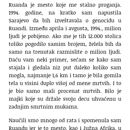
Ruanda je mesto koje me stalno proganja.
1994. godine, na kratko sam napustila
Sarajevo da bih izveštavala o genocidu u
Ruandi. Između aprila i avgusta, 1994., milion
ljudi je pobijeno. Ako me je tih 12.000 stolica
toliko pogodilo samim brojem, želela bih da
samo na trenutak razmislite o milion ljudi.
Daću vam neki primer, sećam se kako sam
stajala i gledala niz put daleko koliko sam
mogla, najmanje 1,6 km i tamo je bila gomila
tela u visini duplo višoj od mene mrtvih. I to
je bio samo mali procenat mrtvih. Bilo je
majki koje su držale svoju decu uhvaćenu u
zadnjim smrtnim mukama.
Naučili smo mnogo od rata i spomenula sam
Ruandu jer je to mesto, kao i Južna Afrika, u