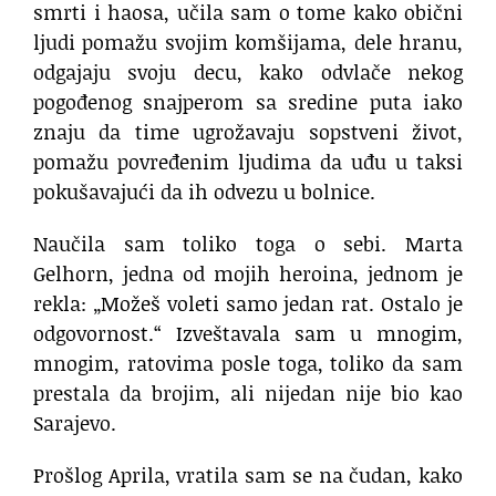
smrti i haosa, učila sam o tome kako obični
ljudi pomažu svojim komšijama, dele hranu,
odgajaju svoju decu, kako odvlače nekog
pogođenog snajperom sa sredine puta iako
znaju da time ugrožavaju sopstveni život,
pomažu povređenim ljudima da uđu u taksi
pokušavajući da ih odvezu u bolnice.
Naučila sam toliko toga o sebi. Marta
Gelhorn, jedna od mojih heroina, jednom je
rekla: „Možeš voleti samo jedan rat. Ostalo je
odgovornost.“ Izveštavala sam u mnogim,
mnogim, ratovima posle toga, toliko da sam
prestala da brojim, ali nijedan nije bio kao
Sarajevo.
Prošlog Aprila, vratila sam se na čudan, kako