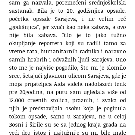
sam ga nazvala, poremećeni srednjoškolski
sastanak. Bila je to 20. godišnjica opsade,
početka opsade Sarajeva, i ne volim reč
„godišnjica“, jer zvuči kao neka zabava, a ovo
nije bila zabava. Bilo je to jako tužno
okupljanje reportera koji su radili tamo za
vreme rata, humanitarnih radnika i naravno
samih hrabrih i odvažnih ljudi Sarajeva. Ono
što me je najviše pogodilo, što mi je slomilo
srce, šetajući glavnom ulicom Sarajeva, gde je
moja prijateljica Aida videla nadolazeći tenk
pre 20godina, na putu sam ugledala više od
12.000 crvenih stolica, praznih, i svaka od
njih je predstavljala osobu koja je poginula
tokom opsade, samo u Sarajevu, ne u celoj
Bosni i širile su se sa jednog kraja grada na
veći deo istog i najtužnije su mi bile male