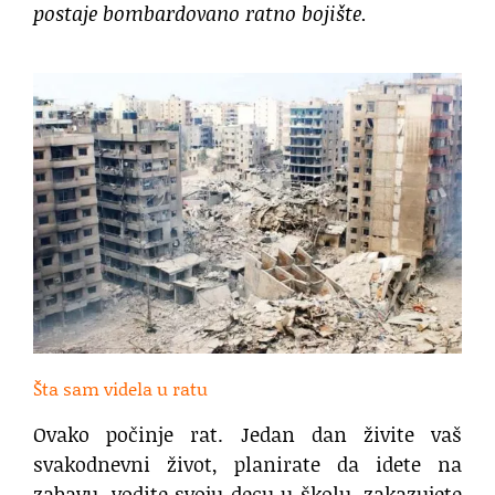
postaje bombardovano ratno bojište.
Šta sam videla u ratu
Ovako počinje rat. Jedan dan živite vaš
svakodnevni život, planirate da idete na
zabavu, vodite svoju decu u školu, zakazujete