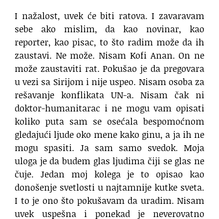
I nažalost, uvek će biti ratova. I zavaravam
sebe ako mislim, da kao novinar, kao
reporter, kao pisac, to što radim može da ih
zaustavi. Ne može. Nisam Kofi Anan. On ne
može zaustaviti rat. Pokušao je da pregovara
u vezi sa Sirijom i nije uspeo. Nisam osoba za
rešavanje konflikata UN-a. Nisam čak ni
doktor-humanitarac i ne mogu vam opisati
koliko puta sam se osećala bespomoćnom
gledajući ljude oko mene kako ginu, a ja ih ne
mogu spasiti. Ja sam samo svedok. Moja
uloga je da budem glas ljudima čiji se glas ne
čuje. Jedan moj kolega je to opisao kao
donošenje svetlosti u najtamnije kutke sveta.
I to je ono što pokušavam da uradim. Nisam
uvek uspešna i ponekad je neverovatno