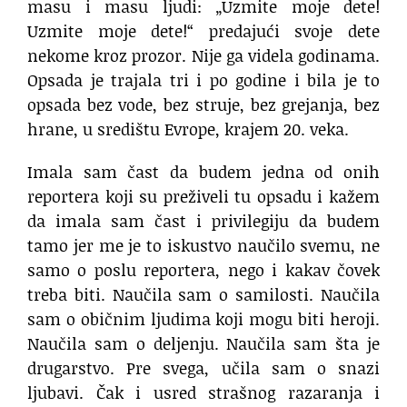
masu i masu ljudi: „Uzmite moje dete!
Uzmite moje dete!“ predajući svoje dete
nekome kroz prozor. Nije ga videla godinama.
Opsada je trajala tri i po godine i bila je to
opsada bez vode, bez struje, bez grejanja, bez
hrane, u središtu Evrope, krajem 20. veka.
Imala sam čast da budem jedna od onih
reportera koji su preživeli tu opsadu i kažem
da imala sam čast i privilegiju da budem
tamo jer me je to iskustvo naučilo svemu, ne
samo o poslu reportera, nego i kakav čovek
treba biti. Naučila sam o samilosti. Naučila
sam o običnim ljudima koji mogu biti heroji.
Naučila sam o deljenju. Naučila sam šta je
drugarstvo. Pre svega, učila sam o snazi
ljubavi. Čak i usred strašnog razaranja i