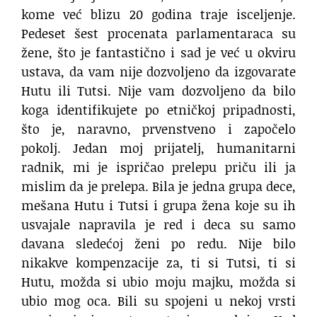
kome već blizu 20 godina traje isceljenje.
Pedeset šest procenata parlamentaraca su
žene, što je fantastično i sad je već u okviru
ustava, da vam nije dozvoljeno da izgovarate
Hutu ili Tutsi. Nije vam dozvoljeno da bilo
koga identifikujete po etničkoj pripadnosti,
što je, naravno, prvenstveno i započelo
pokolj. Jedan moj prijatelj, humanitarni
radnik, mi je ispričao prelepu priču ili ja
mislim da je prelepa. Bila je jedna grupa dece,
mešana Hutu i Tutsi i grupa žena koje su ih
usvajale napravila je red i deca su samo
davana sledećoj ženi po redu. Nije bilo
nikakve kompenzacije za, ti si Tutsi, ti si
Hutu, možda si ubio moju majku, možda si
ubio mog oca. Bili su spojeni u nekoj vrsti