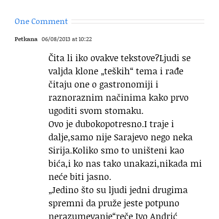
One Comment
Petkana
06/08/2013 at 10:22
Čita li iko ovakve tekstove?Ljudi se
valjda klone „teških“ tema i rađe
čitaju one o gastronomiji i
raznoraznim načinima kako prvo
ugoditi svom stomaku.
Ovo je dubokopotresno.I traje i
dalje,samo nije Sarajevo nego neka
Sirija.Koliko smo to uništeni kao
bića,i ko nas tako unakazi,nikada mi
neće biti jasno.
„Jedino što su ljudi jedni drugima
spremni da pruže jeste potpuno
nerazumevanje“reče Ivo Andrić