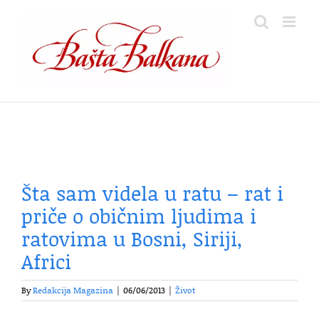
Skip
to
content
Šta sam videla u ratu – rat i
priče o običnim ljudima i
ratovima u Bosni, Siriji,
Africi
By
Redakcija Magazina
|
06/06/2013
|
Život