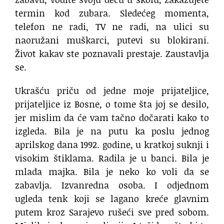
termin kod zubara. Sledećeg momenta,
telefon ne radi, TV ne radi, na ulici su
naoružani muškarci, putevi su blokirani.
Život kakav ste poznavali prestaje. Zaustavlja
se.
Ukrašću priču od jedne moje prijateljice,
prijateljice iz Bosne, o tome šta joj se desilo,
jer mislim da će vam tačno dočarati kako to
izgleda. Bila je na putu ka poslu jednog
aprilskog dana 1992. godine, u kratkoj suknji i
visokim štiklama. Radila je u banci. Bila je
mlada majka. Bila je neko ko voli da se
zabavlja. Izvanredna osoba. I odjednom
ugleda tenk koji se lagano kreće glavnim
putem kroz Sarajevo rušeći sve pred sobom.