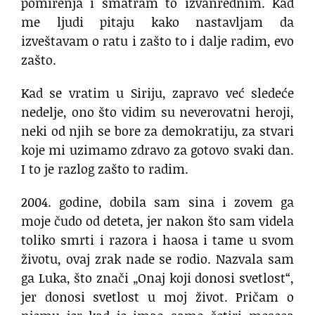
pomirenja i smatram to izvanrednim. Kad
me ljudi pitaju kako nastavljam da
izveštavam o ratu i zašto to i dalje radim, evo
zašto.
Kad se vratim u Siriju, zapravo već sledeće
nedelje, ono što vidim su neverovatni heroji,
neki od njih se bore za demokratiju, za stvari
koje mi uzimamo zdravo za gotovo svaki dan.
I to je razlog zašto to radim.
2004. godine, dobila sam sina i zovem ga
moje čudo od deteta, jer nakon što sam videla
toliko smrti i razora i haosa i tame u svom
životu, ovaj zrak nade se rodio. Nazvala sam
ga Luka, što znači „Onaj koji donosi svetlost“,
jer donosi svetlost u moj život. Pričam o