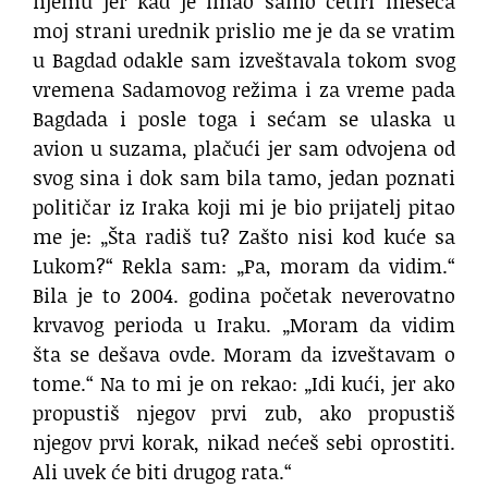
njemu jer kad je imao samo četiri meseca
moj strani urednik prislio me je da se vratim
u Bagdad odakle sam izveštavala tokom svog
vremena Sadamovog režima i za vreme pada
Bagdada i posle toga i sećam se ulaska u
avion u suzama, plačući jer sam odvojena od
svog sina i dok sam bila tamo, jedan poznati
političar iz Iraka koji mi je bio prijatelj pitao
me je: „Šta radiš tu? Zašto nisi kod kuće sa
Lukom?“ Rekla sam: „Pa, moram da vidim.“
Bila je to 2004. godina početak neverovatno
krvavog perioda u Iraku. „Moram da vidim
šta se dešava ovde. Moram da izveštavam o
tome.“ Na to mi je on rekao: „Idi kući, jer ako
propustiš njegov prvi zub, ako propustiš
njegov prvi korak, nikad nećeš sebi oprostiti.
Ali uvek će biti drugog rata.“