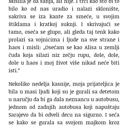
Mislila je da sanja, ali nije. I trči kao što bi to
bilo ko od nas uradio i nalazi sklonište,
sakriva se iza kante za smeće, u svojim
štiklama i kratkoj suknji. I skrivajući se
tamo, oseća se glupo, ali gleda taj tenk kako
prolazi sa vojnicima i ljude na sve strane i
haos i misli: „Osećam se kao Alisa u zemlji
čuda koja silazi niz zečju rupu, dole, dole,
dole u haos i moj život više nikad neće biti
isti.“
Nekoliko nedelja kasnije, moja prijateljica je
bila u masi ljudi koji su je gurali sa detetom
u naručju da bi ga dala neznancu u autobusu,
jednom od zadnjih autobusa koji napuštaju
Sarajevo da bi odveli decu na sigurno. I seća
se kako se gurala sa svojom majkom kroz