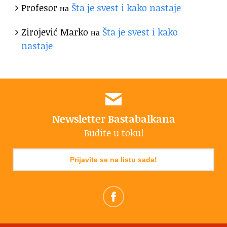
Profesor
на
Šta je svest i kako nastaje
Zirojević Marko
на
Šta je svest i kako
nastaje
Newsletter Bastabalkana
Budite u toku!
Prijavite se na listu sada!