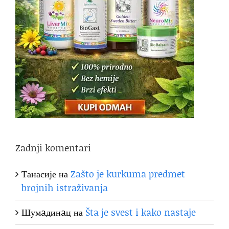
Zadnji komentari
Танасије
на
Zašto je kurkuma predmet
brojnih istraživanja
Шумaдинaц
на
Šta je svest i kako nastaje