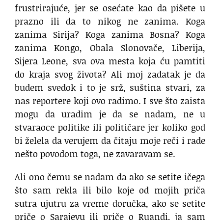
frustrirajuće, jer se osećate kao da pišete u
prazno ili da to nikog ne zanima. Koga
zanima Sirija? Koga zanima Bosna? Koga
zanima Kongo, Obala Slonovače, Liberija,
Sijera Leone, sva ova mesta koja ću pamtiti
do kraja svog života? Ali moj zadatak je da
budem svedok i to je srž, suština stvari, za
nas reportere koji ovo radimo. I sve što zaista
mogu da uradim je da se nadam, ne u
stvaraoce politike ili političare jer koliko god
bi želela da verujem da čitaju moje reči i rade
nešto povodom toga, ne zavaravam se.
Ali ono čemu se nadam da ako se setite ičega
što sam rekla ili bilo koje od mojih priča
sutra ujutru za vreme doručka, ako se setite
priče o Sarajevu ili priče o Ruandi, ja sam