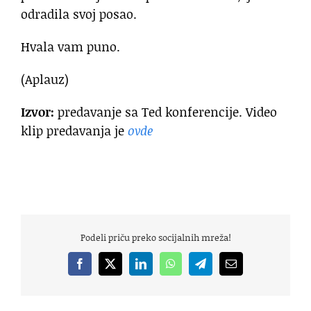
odradila svoj posao.
Hvala vam puno.
(Aplauz)
Izvor:
predavanje sa Ted konferencije. Video
klip predavanja je
ovde
Podeli priču preko socijalnih mreža!
Facebook
X
LinkedIn
WhatsApp
Telegram
Email