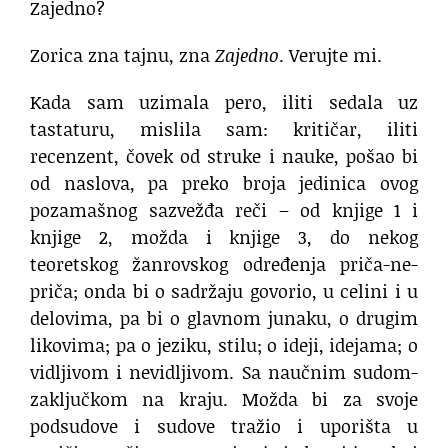
Zajedno?
Zorica zna tajnu, zna
Zajedno
. Verujte mi.
Kada sam uzimala pero, iliti sedala uz
tastaturu, mislila sam: kritičar, iliti
recenzent, čovek od struke i nauke, pošao bi
od naslova, pa preko broja jedinica ovog
pozamašnog sazvežđa reči – od knjige 1 i
knjige 2, možda i knjige 3, do nekog
teoretskog žanrovskog određenja priča-ne-
priča; onda bi o sadržaju govorio, u celini i u
delovima, pa bi o glavnom junaku, o drugim
likovima; pa o jeziku, stilu; o ideji, idejama; o
vidljivom i nevidljivom. Sa naučnim sudom-
zaključkom na kraju. Možda bi za svoje
podsudove i sudove tražio i uporišta u