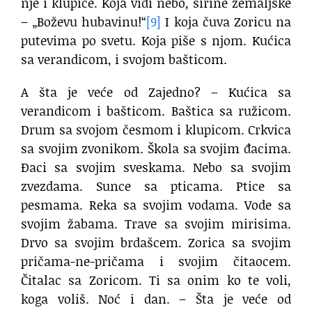
nje i klupice. Koja vidi nebo, širine zemaljske
– „Boževu hubavinu!“
[9]
I koja čuva Zoricu na
putevima po svetu. Koja piše s njom. Kućica
sa verandicom, i svojom bašticom.
A šta je veće od Zajedno? – Kućica sa
verandicom i bašticom. Baštica sa ružicom.
Drum sa svojom česmom i klupicom. Crkvica
sa svojim zvonikom. Škola sa svojim đacima.
Đaci sa svojim sveskama. Nebo sa svojim
zvezdama. Sunce sa pticama. Ptice sa
pesmama. Reka sa svojim vodama. Vode sa
svojim žabama. Trave sa svojim mirisima.
Drvo sa svojim brdašcem. Zorica sa svojim
pričama-ne-pričama i svojim čitaocem.
Čitalac sa Zoricom. Ti sa onim ko te voli,
koga voliš. Noć i dan. – Šta je veće od