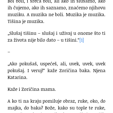
Bol boli, i sreća boli, ali ako ih slušamo, ako
ih čujemo, ako ih saznamo, znaćemo njihovu
muziku. A muzika ne boli. Muzika je muzika.
Tišina je muzika.
„Slušaj tišinu – slušaj i uživaj u onome što ti
za života nije bilo dato – u tišini.“
[1]
–
„Ako pokušaš, uspećeš, ali, uvek, uvek, uvek
pokušaj. I veruj!“ kaže Zoričina baka. Njena
Katarina.
Kaže i Zoričina mama.
A ko ti na kraju pomiluje obraz, ruke, oko, do
majka, do baka? Bože, kako su tople te ruke,