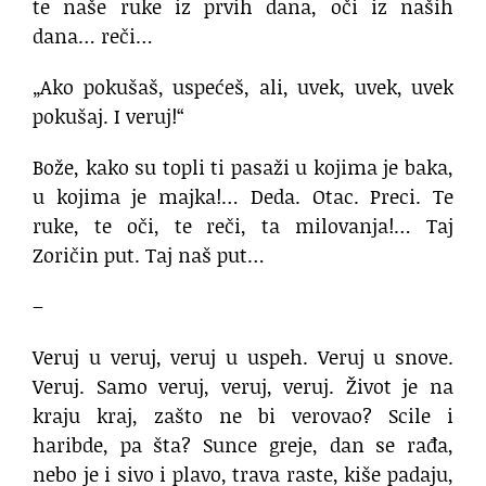
te naše ruke iz prvih dana, oči iz naših
dana… reči…
„Ako pokušaš, uspećeš, ali, uvek, uvek, uvek
pokušaj. I veruj!“
Bože, kako su topli ti pasaži u kojima je baka,
u kojima je majka!… Deda. Otac. Preci. Te
ruke, te oči, te reči, ta milovanja!… Taj
Zoričin put. Taj naš put…
–
Veruj u veruj, veruj u uspeh. Veruj u snove.
Veruj. Samo veruj, veruj, veruj. Život je na
kraju kraj, zašto ne bi verovao? Scile i
haribde, pa šta? Sunce greje, dan se rađa,
nebo je i sivo i plavo, trava raste, kiše padaju,