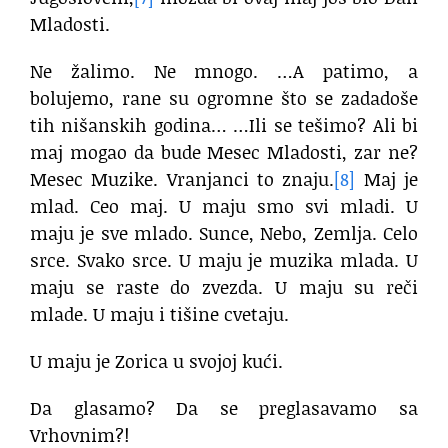
Mladosti.
Ne žalimo. Ne mnogo. …A patimo, a
bolujemo, rane su ogromne što se zadadoše
tih nišanskih godina… …Ili se tešimo? Ali bi
maj mogao da bude Mesec Mladosti, zar ne?
Mesec Muzike. Vranjanci to znaju.
[8]
Maj je
mlad. Ceo maj. U maju smo svi mladi. U
maju je sve mlado. Sunce, Nebo, Zemlja. Celo
srce. Svako srce. U maju je muzika mlada. U
maju se raste do zvezda. U maju su reči
mlade. U maju i tišine cvetaju.
U maju je Zorica u svojoj kući.
Da glasamo? Da se preglasavamo sa
Vrhovnim?!