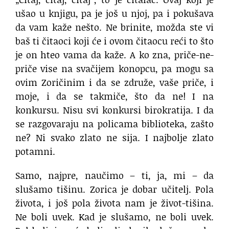
ušao u knjigu, pa je još u njoj, pa i pokušava
da vam kaže nešto. Ne brinite, možda ste vi
baš ti čitaoci koji će i ovom čitaocu reći to što
je on hteo vama da kaže. A ko zna, priče-ne-
priče vise na svačijem konopcu, pa mogu sa
ovim Zoričinim i da se združe, vaše priče, i
moje, i da se takmiče, što da ne! I na
konkursu. Nisu svi konkursi birokratija. I da
se razgovaraju na policama biblioteka, zašto
ne? Ni svako zlato ne sija. I najbolje zlato
potamni.
Samo, najpre, naučimo – ti, ja, mi – da
slušamo tišinu. Zorica je dobar učitelj. Pola
života, i još pola života nam je život-tišina.
Ne boli uvek. Kad je slušamo, ne boli uvek.