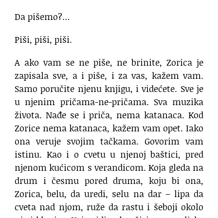
Da pišemo?…
Piši, piši, piši.
A ako vam se ne piše, ne brinite, Zorica je
zapisala sve, a i piše, i za vas, kažem vam.
Samo poručite njenu knjigu, i videćete. Sve je
u njenim pričama-ne-pričama. Sva muzika
života. Nađe se i priča, nema katanaca. Kod
Zorice nema katanaca, kažem vam opet. Iako
ona veruje svojim tačkama. Govorim vam
istinu. Kao i o cvetu u njenoj baštici, pred
njenom kućicom s verandicom. Koja gleda na
drum i česmu pored druma, koju bi ona,
Zorica, belu, da uredi, selu na dar – lipa da
cveta nad njom, ruže da rastu i šeboji okolo