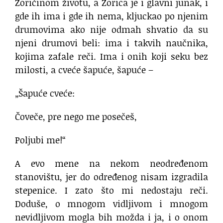
Zoričinom životu, a Zorica je i glavni junak, i
gde ih ima i gde ih nema, kljuckao po njenim
drumovima ako nije odmah shvatio da su
njeni drumovi beli: ima i takvih naučnika,
kojima zafale reči. Ima i onih koji seku bez
milosti, a cveće šapuće, šapuće –
„Šapuće cveće:
Čoveče, pre nego me posečeš,
Poljubi me!“
A evo mene na nekom neodređenom
stanovištu, jer do određenog nisam izgradila
stepenice. I zato što mi nedostaju reči.
Doduše, o mnogom vidljivom i mnogom
nevidljivom mogla bih možda i ja, i o onom