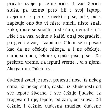
pričate svoje priče-ne-priče. I vas Zorica
sluša, pa uzima pero (ili i svoj laptop,
svejedno je, pero je uvek) i piše, piše, piše.
Zapisuje ono što vi niste umeli, niste znali
kako, niste se snašli, niste čuli, nemate reč.
Piše i za vas. Sedne u kafić, onaj beogradski,
pa gleda život, i zapisuje. Udubi se u posao
kao da ne očekuje nikoga, a i ne očekuje,
samo se nada, čekucka, i piše, piše, piše… Da
prekrati vreme. Da ispuni vreme. I vi s njom.
Ako ga ima. Pišete i vi.
Čudesni zvuci je nose, ponesu i nose. Iz nekog
dana, iz nekog sata, časka, iz sluđenosti od
sve lepote životne, i sve čežnje ljudske; iz
tragova od nje, lepote, od žara, od snova. Od
čežnje, i čežnje. Čudesna muzika, čudesne