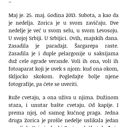
–
Maj je. 25. maj. Godina 2013. Subota, a kao da
je nedelja. Zorica je u svom zavičaju. Dve
nedelje je već u svom selu, u svom Levosoju.
U svojoj Srbiji. U Srbijici. Ovih, majskih dana.
Zasadila je paradajz. Šargarepa raste.
Zasadila je i duple pelargonije u saksijama
duž cele ograde verande. Voli ih ona, voli ih
fotoaparat koji je uvek s njom: kud ona okom,
škljocko skokom. Pogledajte bolje njene
fotografije, pa ćete se uveriti.
Ruže cvetaju, a ona uživa u njima. Dužinom
staza, i unutar bašte cvetaju. Od kapije. I
prema njoj, od samog kućnog praga. Jedna
druga Zorica je prošle nedelje uslikala jedan