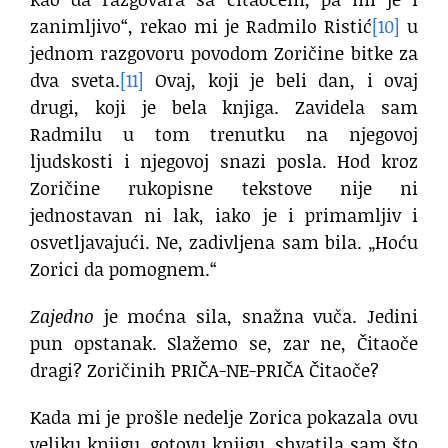
zanimljivo“, rekao mi je Radmilo Ristić
[10]
u
jednom razgovoru povodom Zoričine bitke za
dva sveta.
[11]
Ovaj, koji je beli dan, i ovaj
drugi, koji je bela knjiga. Zavidela sam
Radmilu u tom trenutku na njegovoj
ljudskosti i njegovoj snazi posla. Hod kroz
Zoričine rukopisne tekstove nije ni
jednostavan ni lak, iako je i primamljiv i
osvetljavajući. Ne, zadivljena sam bila. „Hoću
Zorici da pomognem.“
Zajedno
je moćna sila, snažna vuča. Jedini
pun opstanak. Slažemo se, zar ne, Čitaoče
dragi? Zoričinih PRIČA-NE-PRIČA Čitaoče?
Kada mi je prošle nedelje Zorica pokazala ovu
veliku knjigu, gotovu knjigu, shvatila sam što