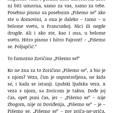
ni biti umorna, samo za vas, samo za tebe.
Posebno pismo sa posebnim „Pišemo se“ ako
ste u domovini, a ona je daleko – tamo – u
belome svetu, u Francuskoj. Nici ili negde
drugde. Ali i ako ste, kao i ona, u belome
svetu. Hitro pismo i hitro Fajront! – „Pišemo
se. Poljupčić.“
To famozno Zoričino „Pišemo se!“
Ko ne zna za to Zoričino „Pišemo se“, a bio je
s njom? Veza, čim je uspostavljena, ne kida
se, i kada se istanji. Ljudski ljudska veza. A
veza s njom, sa Zoricom je takva. Dođe joj
čas, opet puni čas, jer – „Pišemo se“ – nije
Zbogom, nije ni Doviđenja, „Pišemo se“ – je –
Pišemo se. „Pišemo se“ – pre priča-ne-priča,