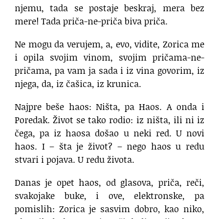
njemu, tada se postaje beskraj, mera bez
mere! Tada priča-ne-priča biva priča.
Ne mogu da verujem, a, evo, vidite, Zorica me
i opila svojim vinom, svojim pričama-ne-
pričama, pa vam ja sada i iz vina govorim, iz
njega, da, iz čašica, iz krunica.
Najpre beše haos: Ništa, pa Haos. A onda i
Poredak. Život se tako rodio: iz ništa, ili ni iz
čega, pa iz haosa došao u neki red. U novi
haos. I – šta je život? – nego haos u redu
stvari i pojava. U redu života.
Danas je opet haos, od glasova, priča, reči,
svakojake buke, i ove, elektronske, pa
pomislih: Zorica je sasvim dobro, kao niko,