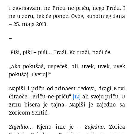
i završavam, ne Priču-ne-priču, nego Priču. I
ne u zoru, tek će ponoć. Ovog, subotnjeg dana
– 25. maja 2013.
–
Piši, piši – piši… Traži. Ko traži, naći će.
„Ako pokušaš, uspećeš, ali, uvek, uvek, uvek
pokušaj. I veruj!“
Napiši i priču od trinaest redova, dragi Novi
Čitaoče. „Priču-ne-priču“,
[12]
ali svoju priču. U
zrnu bisera je tajna. Napiši je zajedno sa
Zoricom Sentić.
Zajedno
… Njeno ime je –
Zajedno
. Zorica