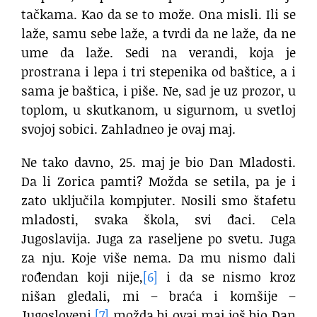
tačkama. Kao da se to može. Ona misli. Ili se
laže, samu sebe laže, a tvrdi da ne laže, da ne
ume da laže. Sedi na verandi, koja je
prostrana i lepa i tri stepenika od baštice, a i
sama je baštica, i piše. Ne, sad je uz prozor, u
toplom, u skutkanom, u sigurnom, u svetloj
svojoj sobici. Zahladneo je ovaj maj.
Ne tako davno, 25. maj je bio Dan Mladosti.
Da li Zorica pamti? Možda se setila, pa je i
zato uključila kompjuter. Nosili smo štafetu
mladosti, svaka škola, svi đaci. Cela
Jugoslavija. Juga za raseljene po svetu. Juga
za nju. Koje više nema. Da mu nismo dali
rođendan koji nije,
[6]
i da se nismo kroz
nišan gledali, mi – braća i komšije –
Jugosloveni,
[7]
možda bi ovaj maj još bio Dan