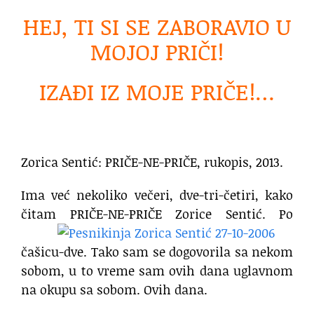
HEJ, TI SI SE ZABORAVIO U
MOJOJ PRIČI!
IZAĐI IZ MOJE PRIČE!…
Zorica Sentić: PRIČE-NE-PRIČE, rukopis, 2013.
Ima već nekoliko večeri, dve-tri-četiri, kako
čitam PRIČE-NE-PRIČE Zorice
Sentić. Po
čašicu-dve. Tako sam se dogovorila sa nekom
sobom, u to vreme sam ovih dana uglavnom
na okupu sa sobom. Ovih dana.