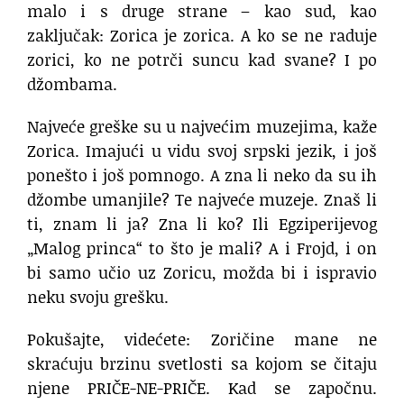
malo i s druge strane – kao sud, kao
zaključak: Zorica je zorica. A ko se ne raduje
zorici, ko ne potrči suncu kad svane? I po
džombama.
Najveće greške su u najvećim muzejima, kaže
Zorica. Imajući u vidu svoj srpski jezik, i još
ponešto i još pomnogo. A zna li neko da su ih
džombe umanjile? Te najveće muzeje. Znaš li
ti, znam li ja? Zna li ko? Ili Egziperijevog
„Malog princa“ to što je mali? A i Frojd, i on
bi samo učio uz Zoricu, možda bi i ispravio
neku svoju grešku.
Pokušajte, videćete: Zoričine mane ne
skraćuju brzinu svetlosti sa kojom se čitaju
njene PRIČE-NE-PRIČE. Kad se započnu.