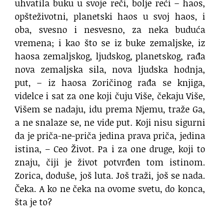
uhvatila buku u svoje reči, bolje reći – haos,
opšteživotni, planetski haos u svoj haos, i
oba, svesno i nesvesno, za neka buduća
vremena; i kao što se iz buke zemaljske, iz
haosa zemaljskog, ljudskog, planetskog, rađa
nova zemaljska sila, nova ljudska hodnja,
put, – iz haosa Zoričinog rađa se knjiga,
videlce i sat za one koji čuju Više, čekaju Više,
Višem se nadaju, idu prema Njemu, traže Ga,
a ne snalaze se, ne vide put. Koji nisu sigurni
da je priča-ne-priča jedina prava priča, jedina
istina, – Ceo Život. Pa i za one druge, koji to
znaju, čiji je život potvrđen tom istinom.
Zorica, doduše, još luta. Još traži, još se nada.
Čeka. A ko ne čeka na ovome svetu, do konca,
šta je to?