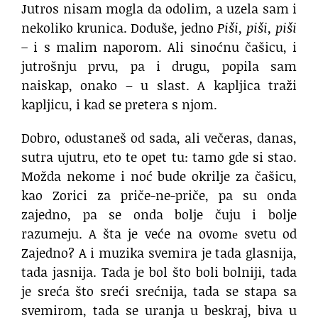
Jutros nisam mogla da odolim, a uzela sam i
nekoliko krunica. Doduše, jedno
Piši, piši, piši
–
i s malim naporom. Ali sinoćnu čašicu, i
jutrošnju prvu, pa i drugu, popila sam
naiskap, onako – u slast. A kapljica traži
kapljicu, i kad se pretera s njom.
Dobro, odustaneš od sada, ali večeras, danas,
sutra ujutru, eto te opet tu: tamo gde si stao.
Možda nekome i noć bude okrilje za čašicu,
kao Zorici za priče-ne-priče, pa su onda
zajedno, pa se onda bolje čuju i bolje
razumeju. A šta je veće na ovomе svetu od
Zajedno? A i muzika svemira je tada glasnija,
tada jasnija. Tada je bol što boli bolniji, tada
je sreća što sreći srećnija, tada se stapa sa
svemirom, tada se uranja u beskraj, biva u