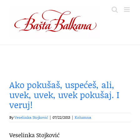
Skip
to
content
Ako pokušaš, uspećeš, ali,
uvek, uvek, uvek pokušaj. I
veruj!
By
Veselinka Stojković
|
07/22/2013
|
Kolumna
Veselinka Stojković