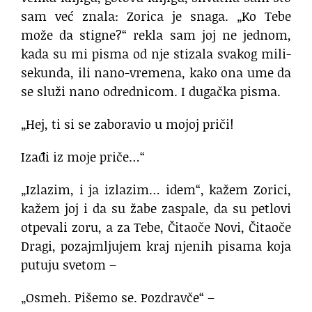
sam već znala: Zorica je snaga. „Ko Tebe
može da stigne?“ rekla sam joj ne jednom,
kada su mi pisma od nje stizala svakog mili-
sekunda, ili nano-vremena, kako ona ume da
se služi nano odrednicom. I dugačka pisma.
„Hej, ti si se zaboravio u mojoj priči!
Izađi iz moje priče…“
„Izlazim, i ja izlazim… idem“, kažem Zorici,
kažem joj i da su žabe zaspale, da su petlovi
otpevali zoru, a za Tebe, Čitaoče Novi, Čitaoče
Dragi, pozajmljujem kraj njenih pisama koja
putuju svetom –
„Osmeh. Pišemo se. Pozdravče“ –