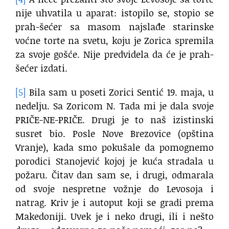
nije uhvatila u aparat: istopilo se, stopio se
prah-šećer sa masom najslađe starinske
voćne torte na svetu, koju je Zorica spremila
za svoje gošće. Nije predvidela da će je prah-
šećer izdati.
[5]
Bila sam u poseti Zorici Sentić 19. maja, u
nedelju. Sa Zoricom N. Tada mi je dala svoje
PRIČE-NE-PRIČE. Drugi je to naš izistinski
susret bio. Posle Nove Brezovice (opština
Vranje), kada smo pokušale da pomognemo
porodici Stanojević kojoj je kuća stradala u
požaru. Čitav dan sam se, i drugi, odmarala
od svoje nespretne vožnje do Levosoja i
natrag. Kriv je i autoput koji se gradi prema
Makedoniji. Uvek je i neko drugi, ili i nešto