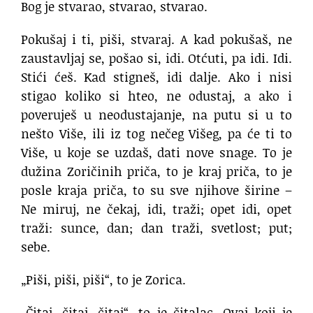
Bog je stvarao, stvarao, stvarao.
Pokušaj i ti, piši, stvaraj. A kad pokušaš, ne
zaustavljaj se, pošao si, idi. Otćuti, pa idi. Idi.
Stići ćeš. Kad stigneš, idi dalje. Ako i nisi
stigao koliko si hteo, ne odustaj, a ako i
poveruješ u neodustajanje, na putu si u to
nešto Više, ili iz tog nečeg Višeg, pa će ti to
Više, u koje se uzdaš, dati nove snage. To je
dužina Zoričinih priča, to je kraj priča, to je
posle kraja priča, to su sve njihove širine –
Ne miruj, ne čekaj, idi, traži; opet idi, opet
traži: sunce, dan; dan traži, svetlost; put;
sebe.
„Piši, piši, piši“, to je Zorica.
„Čitaj, čitaj, čitaj“, to je čitalac. Ovaj koji je