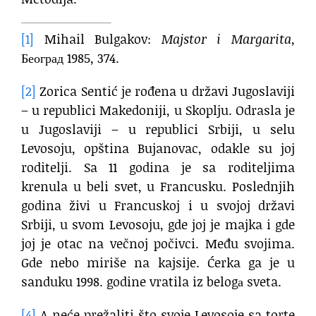
[1]
Mihail Bulgakov:
Majstor i Margarita
,
Београд 1985, 374.
[2]
Zorica Sentić je rođena u državi Jugoslaviji
– u republici Makedoniji, u Skoplju. Odrasla je
u Jugoslaviji – u republici Srbiji, u selu
Levosoju, opština Bujanovac, odakle su joj
roditelji. Sa 11 godina je sa roditeljima
krenula u beli svet, u Francusku. Poslednjih
godina živi u Francuskoj i u svojoj državi
Srbiji, u svom Levosoju, gde joj je majka i gde
joj je otac na večnoj počivci. Među svojima.
Gde nebo miriše na kajsije. Ćerka ga je u
sanduku 1998. godine vratila iz belogа sveta.
[4]
A neće prežaliti što svoje Levosoje sa torte