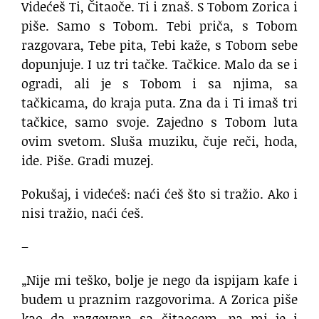
Videćeš Ti, Čitaoče. Ti i znaš. S Tobom Zorica i
piše. Samo s Tobom. Tebi priča, s Tobom
razgovara, Tebe pita, Tebi kaže, s Tobom sebe
dopunjuje. I uz tri tačke. Tačkice. Malo da se i
ogradi, ali je s Tobom i sa njima, sa
tačkicama, do kraja puta. Zna da i Ti imaš tri
tačkice, samo svoje. Zajedno s Tobom luta
ovim svetom. Sluša muziku, čuje reči, hoda,
ide. Piše. Gradi muzej.
Pokušaj, i videćeš: naći ćeš što si tražio. Ako i
nisi tražio, naći ćeš.
–
„Nije mi teško, bolje je nego da ispijam kafe i
budem u praznim razgovorima. A Zorica piše
kao da razgovara sa čitaocem, pa mi je i