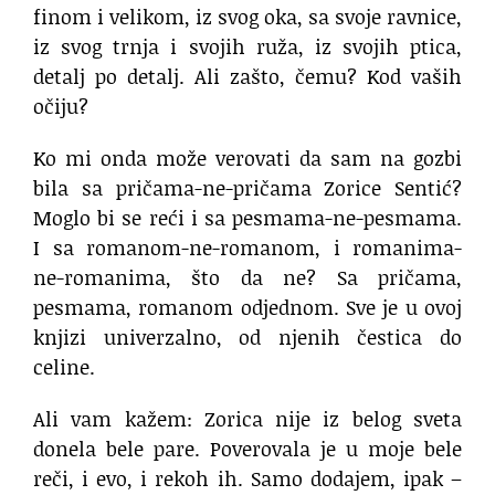
finom i velikom, iz svog oka, sa svoje ravnice,
iz svog trnja i svojih ruža, iz svojih ptica,
detalj po detalj. Ali zašto, čemu? Kod vaših
očiju?
Ko mi onda može verovati da sam na gozbi
bila sa pričama-ne-pričama Zorice Sentić?
Moglo bi se reći i sa pesmama-ne-pesmama.
I sa romanom-ne-romanom, i romanima-
ne-romanima, što da ne? Sa pričama,
pesmama, romanom odjednom. Sve je u ovoj
knjizi univerzalno, od njenih čestica do
celine.
Ali vam kažem: Zorica nije iz belog sveta
donela bele pare. Poverovala je u moje bele
reči, i evo, i rekoh ih. Samo dodajem, ipak –