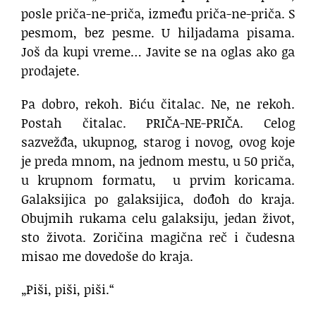
posle priča-ne-priča, između priča-ne-priča. S
pesmom, bez pesme. U hiljadama pisama.
Još da kupi vreme… Javite se na oglas ako ga
prodajete.
Pa dobro, rekoh. Biću čitalac. Ne, ne rekoh.
Postah čitalac. PRIČA-NE-PRIČA. Celog
sazvežđa, ukupnog, starog i novog, ovog koje
je preda mnom, na jednom mestu, u 50 priča,
u krupnom formatu, u prvim koricama.
Galaksijica po galaksijica, dođoh do kraja.
Obujmih rukama celu galaksiju, jedan život,
sto života. Zoričina magična reč i čudesna
misao me dovedoše do kraja.
„Piši, piši, piši.“