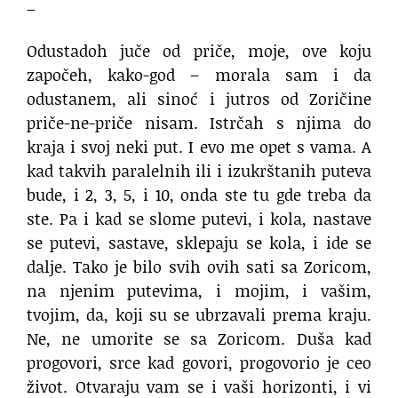
–
Odustadoh juče od priče, moje, ove koju
započeh, kako-god – morala sam i da
odustanem, ali sinoć i jutros od Zoričine
priče-ne-priče nisam. Istrčah s njima do
kraja i svoj neki put. I evo me opet s vama. A
kad takvih paralelnih ili i izukrštanih puteva
bude, i 2, 3, 5, i 10, onda ste tu gde treba da
ste. Pa i kad se slome putevi, i kola, nastave
se putevi, sastave, sklepaju se kola, i ide se
dalje. Tako je bilo svih ovih sati sa Zoricom,
na njenim putevima, i mojim, i vašim,
tvojim, da, koji su se ubrzavali prema kraju.
Ne, ne umorite se sa Zoricom. Duša kad
progovori, srce kad govori, progovorio je ceo
život. Otvaraju vam se i vaši horizonti, i vi