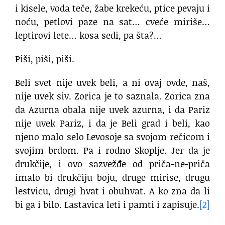
i kisele, voda teče, žabe krekeću, ptice pevaju i
noću, petlovi paze na sat… cveće miriše…
leptirovi lete… kosa sedi, pa šta?…
Piši, piši, piši.
Beli svet nije uvek beli, a ni ovaj ovde, naš,
nije uvek siv. Zorica je to saznala. Zorica zna
da Azurna obala nije uvek azurna, i da Pariz
nije uvek Pariz, i da je Beli grad i beli, kao
njeno malo selo Levosoje sa svojom rečicom i
svojim brdom. Pa i rodno Skoplje. Jer da je
drukčije, i ovo sazvežđe od priča-ne-priča
imalo bi drukčiju boju, druge mirise, drugu
lestvicu, drugi hvat i obuhvat. A ko zna da li
bi ga i bilo. Lastavica leti i pamti i zapisuje.
[2]