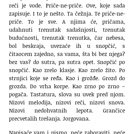
reči je vode. Priče-ne-priče. Ove, koje sada
zapisuje. I to je nešto. Ta čežnja. Te priče-ne-
priče. To je sve. A njima će, pričama,
udahnuti trenutak sadašnjosti, trenutak
budućnosti, trenutak trenutka, čar nebesa,
bol beskraja, uvezaće ih u snopčić, s
čitaocem zajedno, sa vama, šta bi bez njega?
bez vas? do sutra, pa sutra opet. Snopčić po
snopčić. Kao zrelo klasje. Kao zrelo žito. Po
strnjici koje se ređa. Kao i grožđe. Grozd do
grozda. Do vrha korpe. Kao zrno po zrno –
pogača. Tastatura, slova su uvek pred njom.
Nizovi melodija, nizovi reči, nizovi snova.
Nizovi nedohvatnih lepota. Grančice
precvetalih trešanja. Jorgovana.
Napisaće vam i pismo, neće zaboraviti, neće