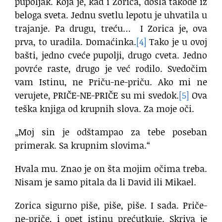
pupoljak. Koja je, kad i Zorica, došla takođe iz
beloga sveta. Jednu svetlu lepotu je uhvatila u
trajanje. Pa drugu, treću… I Zorica je, ova
prva, to uradila. Domaćinka.
[4]
Tako je u ovoj
bašti, jedno cveće pupolji, drugo cveta. Jedno
povrće raste, drugo je već rodilo. Svedočim
vam Istinu, ne Priču-ne-priču. Ako mi ne
verujete, PRIČE-NE-PRIČE su mi svedok.
[5]
Ova
teška knjiga od krupnih slova. Za moje oči.
„Moj sin je odštampao za tebe poseban
primerak. Sa krupnim slovima.“
Hvala mu. Znao je on šta mojim očima treba.
Nisam je samo pitala da li David ili Mikael.
Zorica sigurno piše, piše, piše. I sada. Priče-
ne-priče, i opet istinu prećutkuje. Skriva je