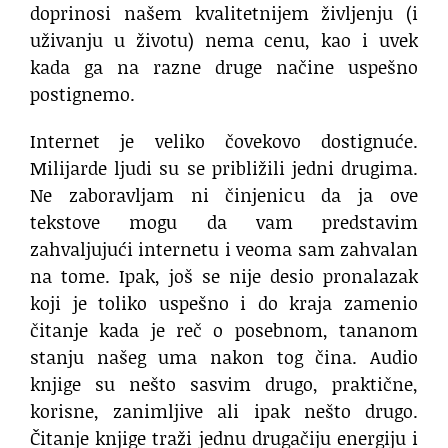
doprinosi našem kvalitetnijem življenju (i
uživanju u životu) nema cenu, kao i uvek
kada ga na razne druge načine uspešno
postignemo.
Internet je veliko čovekovo dostignuće.
Milijarde ljudi su se približili jedni drugima.
Ne zaboravljam ni činjenicu da ja ove
tekstove mogu da vam predstavim
zahvaljujući internetu i veoma sam zahvalan
na tome. Ipak, još se nije desio pronalazak
koji je toliko uspešno i do kraja zamenio
čitanje kada je reč o posebnom, tananom
stanju našeg uma nakon tog čina. Audio
knjige su nešto sasvim drugo, praktične,
korisne, zanimljive ali ipak nešto drugo.
Čitanje knjige traži jednu drugačiju energiju i