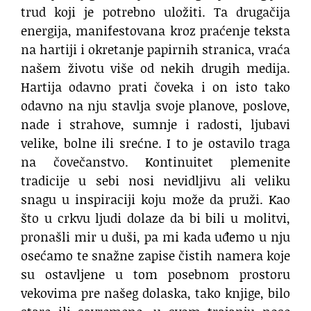
trud koji je potrebno uložiti. Ta drugačija
energija, manifestovana kroz praćenje teksta
na hartiji i okretanje papirnih stranica, vraća
našem životu više od nekih drugih medija.
Hartija odavno prati čoveka i on isto tako
odavno na nju stavlja svoje planove, poslove,
nade i strahove, sumnje i radosti, ljubavi
velike, bolne ili srećne. I to je ostavilo traga
na čovečanstvo. Kontinuitet plemenite
tradicije u sebi nosi nevidljivu ali veliku
snagu u inspiraciji koju može da pruži. Kao
što u crkvu ljudi dolaze da bi bili u molitvi,
pronašli mir u duši, pa mi kada uđemo u nju
osećamo te snažne zapise čistih namera koje
su ostavljene u tom posebnom prostoru
vekovima pre našeg dolaska, tako knjige, bilo