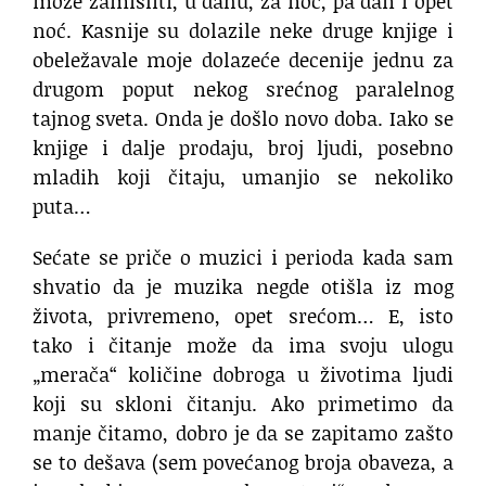
može zamisliti, u dahu, za noć, pa dan i opet
noć. Kasnije su dolazile neke druge knjige i
obeležavale moje dolazeće decenije jednu za
drugom poput nekog srećnog paralelnog
tajnog sveta. Onda je došlo novo doba. Iako se
knjige i dalje prodaju, broj ljudi, posebno
mladih koji čitaju, umanjio se nekoliko
puta…
Sećate se priče o muzici i perioda kada sam
shvatio da je muzika negde otišla iz mog
života, privremeno, opet srećom… E, isto
tako i čitanje može da ima svoju ulogu
„merača“ količine dobroga u životima ljudi
koji su skloni čitanju. Ako primetimo da
manje čitamo, dobro je da se zapitamo zašto
se to dešava (sem povećanog broja obaveza, a