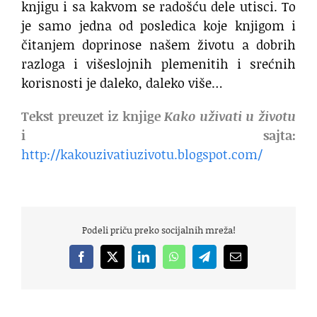
knjigu i sa kakvom se radošću dele utisci. To
je samo jedna od posledica koje knjigom i
čitanjem doprinose našem životu a dobrih
razloga i višeslojnih plemenitih i srećnih
korisnosti je daleko, daleko više…
Tekst preuzet iz knjige
Kako uživati u životu
i sajta:
http://kakouzivatiuzivotu.blogspot.com/
Podeli priču preko socijalnih mreža!
Facebook
X
LinkedIn
WhatsApp
Telegram
Email