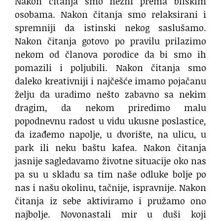
Nakon čitanja smo nežni prema bliskim
osobama. Nakon čitanja smo relaksirani i
spremniji da istinski nekog saslušamo.
Nakon čitanja gotovo po pravilu prilazimo
nekom od članova porodice da bi smo ih
pomazili i poljubili. Nakon čitanja smo
daleko kreativniji i najčešće imamo pojačanu
želju da uradimo nešto zabavno sa nekim
dragim, da nekom priredimo malu
popodnevnu radost u vidu ukusne poslastice,
da izađemo napolje, u dvorište, na ulicu, u
park ili neku baštu kafea. Nakon čitanja
jasnije sagledavamo životne situacije oko nas
pa su u skladu sa tim naše odluke bolje po
nas i našu okolinu, tačnije, ispravnije. Nakon
čitanja iz sebe aktiviramo i pružamo ono
najbolje. Novonastali mir u duši koji