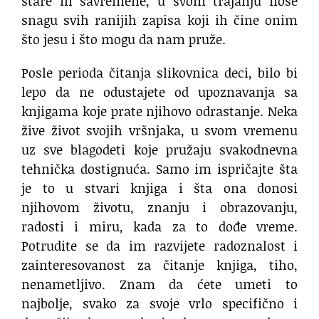
stare ili savremene, u svom trajanju nose
snagu svih ranijih zapisa koji ih čine onim
što jesu i što mogu da nam pruže.
Posle perioda čitanja slikovnica deci, bilo bi
lepo da ne odustajete od upoznavanja sa
knjigama koje prate njihovo odrastanje. Neka
žive život svojih vršnjaka, u svom vremenu
uz sve blagodeti koje pružaju svakodnevna
tehnička dostignuća. Samo im ispričajte šta
je to u stvari knjiga i šta ona donosi
njihovom životu, znanju i obrazovanju,
radosti i miru, kada za to dođe vreme.
Potrudite se da im razvijete radoznalost i
zainteresovanost za čitanje knjiga, tiho,
nenametljivo. Znam da ćete umeti to
najbolje, svako za svoje vrlo specifično i