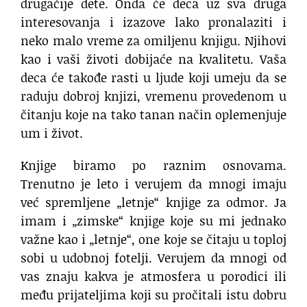
drugačije dete. Onda će deca uz sva druga
interesovanja i izazove lako pronalaziti i
neko malo vreme za omiljenu knjigu. Njihovi
kao i vaši životi dobijaće na kvalitetu. Vaša
deca će takođe rasti u ljude koji umeju da se
raduju dobroj knjizi, vremenu provedenom u
čitanju koje na tako tanan način oplemenjuje
um i život.
Knjige biramo po raznim osnovama.
Trenutno je leto i verujem da mnogi imaju
već spremljene „letnje“ knjige za odmor. Ja
imam i „zimske“ knjige koje su mi jednako
važne kao i „letnje“, one koje se čitaju u toploj
sobi u udobnoj fotelji. Verujem da mnogi od
vas znaju kakva je atmosfera u porodici ili
među prijateljima koji su pročitali istu dobru