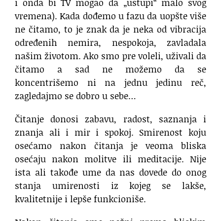
i onda bi TV mogao da „ustupi“ malo svog
vremena). Kada dođemo u fazu da uopšte više
ne čitamo, to je znak da je neka od vibracija
određenih nemira, nespokoja, zavladala
našim životom. Ako smo pre voleli, uživali da
čitamo a sad ne možemo da se
koncentrišemo ni na jednu jedinu reč,
zagledajmo se dobro u sebe…
Čitanje donosi zabavu, radost, saznanja i
znanja ali i mir i spokoj. Smirenost koju
osećamo nakon čitanja je veoma bliska
osećaju nakon molitve ili meditacije. Nije
ista ali takođe ume da nas dovede do onog
stanja umirenosti iz kojeg se lakše,
kvalitetnije i lepše funkcioniše.