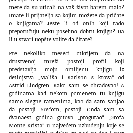
mere da su uticali na vaš život barem malo?
Imate li prijatelja sa kojim možete da pričate
o knjigama? Jeste li od onih koji rado
preporučuju neku posebno dobru knjigu? Da
li u stvari uopšte volite da čitate?
Pre nekoliko meseci otkrijem da na
drustvenoj mreži postoji profil koji
predstavlja moju omiljenu knjigu iz
detinjstva „Mališa i Karlson s krova“ od
Astrid Lindgren. Kako sam se obradovao! A
godinama kad nekom pomenem tu knjigu
samo slegne ramenima, kao da sam sanjao
da postoji. Srećom, postoji. Onda sam sa
dvanaest godina gotovo „progutao“ „Grofa
Monte Krista“ u najvećem uzbuđenju koje se