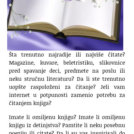
Šta trenutno najradije ili najviše čitate?
Magazine, kuvare, beletristiku, slikovnice
pred spavanje deci, predmete na poslu ili
neku stručnu literaturu? Da li ste trenutno
uopšte raspoloženi za čitanje? Jeli vam
internet u potpunosti zamenio potrebu za
čitanjem knjiga?
Imate li omiljenu knjigu? Imate li omiljenu
knjigu iz detinjstva? Pamtite li neku posebnu
poeziju ili citate? Da li su vas inspirisali do