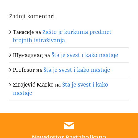
Zadnji komentari
Танасије
на
Zašto je kurkuma predmet
brojnih istraživanja
Шумaдинaц
на
Šta je svest i kako nastaje
Profesor
на
Šta je svest i kako nastaje
Zirojević Marko
на
Šta je svest i kako
nastaje
Newsletter Bastabalkana