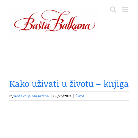
Skip
to
content
Kako uživati u životu – knjiga
By
Redakcija Magazina
|
08/26/2013
|
Život