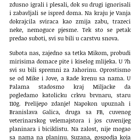
zdusno igrali i plesali, dok su drugi ignorisali
i zabavljali se ispred doma. Na kraju je Vanja
dokrajcila sviraca kao zmija zabu, trazeci
neke, nemoguce pjesme. Tek sto se petak
predao suboti, svi su bili u carstvu snova.
Subota nas, zajedno sa tetka Mikom, probudi
mirisima domace pite i kiselog mlijeka. U 7h
svi su bili spremni za Jahorinu. Oprostismo
se od Mike i Jove, a Rade krenu sa nama. U
Palama stadosmo kraj Miljacke da
pogledamo katolicku crkvu brvnaru, staru
110g. Prelijepo zdanje! Napokon upuznah i
Branislava Galica, druga sa FB, cuvenog
veterinarskog velemajstora i jos cuvenijeg
planinara i biciklistu. Na zalost, nije mogao
sa nama na planinu. Suzana, gospodja koja