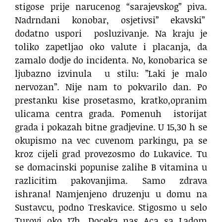
stigose prije narucenog “sarajevskog” piva.
Nadrndani konobar, osjetivsi” ekavski”
dodatno uspori
posluzivanje. Na kraju je
toliko zapetljao oko valute i placanja, da
zamalo dodje do incidenta. No, konobarica se
ljubazno izvinula
u stilu: ”Laki je malo
nervozan”. Nije nam to pokvarilo dan. Po
prestanku kise prosetasmo, kratko,opranim
ulicama centra grada. Pomenuh
istorijat
grada i pokazah bitne gradjevine. U 15,30 h se
okupismo na vec cuvenom parkingu, pa se
kroz cijeli grad provezosmo do Lukavice. Tu
se domacinski popunise zalihe B vitamina u
razlicitim pakovanjima. Samo zdrava
ishrana! Namjenjeno druzenju u domu na
Sustavcu, podno Treskavice. Stigosmo u selo
Turovi oko 17h. Doceka nas Aca sa Ladom