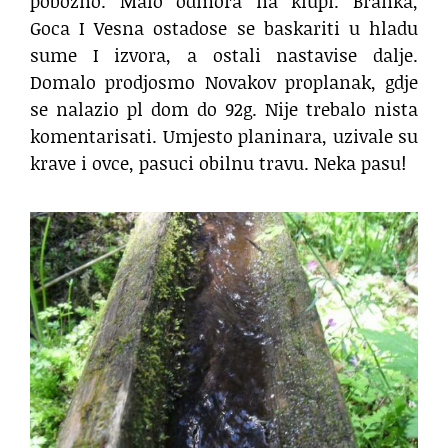
pobozno. Malo odmora na klupi. Branka,
Goca I Vesna ostadose se baskariti u hladu
sume I izvora, a ostali nastavise dalje.
Domalo prodjosmo Novakov proplanak, gdje
se nalazio pl dom do 92g. Nije trebalo nista
komentarisati. Umjesto planinara, uzivale su
krave i ovce, pasuci obilnu travu. Neka pasu!