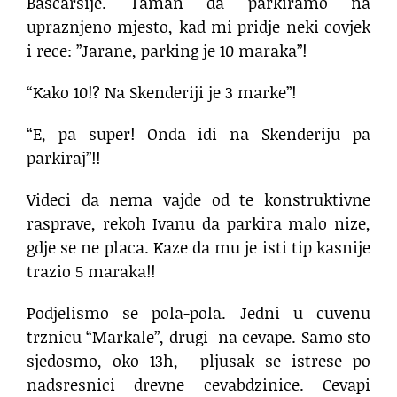
Bascarsije. Taman da parkiramo na
upraznjeno mjesto, kad mi pridje neki covjek
i rece: ”Jarane, parking je 10 maraka”!
“Kako 10!? Na Skenderiji je 3 marke”!
“E, pa super! Onda idi na Skenderiju pa
parkiraj”!!
Videci da nema vajde od te konstruktivne
rasprave, rekoh Ivanu da parkira malo nize,
gdje se ne placa. Kaze da mu je isti tip kasnije
trazio 5 maraka!!
Podjelismo se pola-pola. Jedni u cuvenu
trznicu “Markale”, drugi
na cevape. Samo sto
sjedosmo, oko 13h,
pljusak se istrese po
nadsresnici drevne cevabdzinice. Cevapi