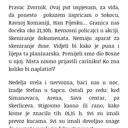
Pravac Zvornik. Ovaj put uspjevam, za vida,
da ponesto
pokazem iispricam o Sokocu,
Ravnoj Romaniji, Han Pijesku… Granica nas
doceka oko 21,30h. Revnosni policajci u akciji.
Skeniranje dokumenata. Nemaju aparat za
skeniranje duse. Vidjeli bi kako je puna i
lijepa ta planinarska. Prenijeli smo dio Bosne
u njoj. Nista nismo prijavili cariniku! Ko zna
koliko bi naplatio!?
Nedelja vrela i nervozna, baci nas u noc.
Izadje Stefan u Sapcu. Ostali po redu: kod
Simanovaca, Arena, Sava centar, pa
Skerliceva. Stigosmo kasno ili rano, kako
kome je znacilo tih 01,15 h. Svi su imali
prevoz kucama. Svi su imali dovoljno snage