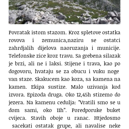
Povratak istom stazom. Kroz spletove ostatka
rovova i zemunica,naziru se ostatci
zahrdjalih dijelova naoruzanja i municije.
Telefonske zice kroz travu. Sa grebena silazak
je brzi, ali ne i laksi. Stijene i trava, kao po
dogovoru, hvataju se za obucu i vuku noge
van staze. Skakucem kao koza, sa kamena na
kamen. Ekipa sustize. Malo uzivanja kod
izvora. Epizoda druga. Oko 12,45h stizemo do
jezera. Na kamenu cedulja: ”Vratili smo se u
dom sami, oko 11h”. Poredporuke buket
cvijeca. Stavih oboje u ranac. Htjedosmo
sacekati ostatak grupe, ali navalise neke