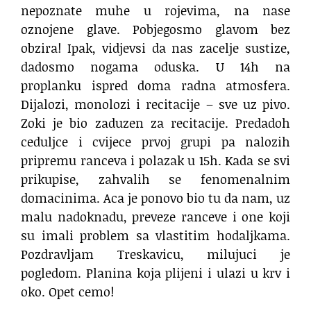
nepoznate muhe u rojevima, na nase
oznojene glave. Pobjegosmo glavom bez
obzira! Ipak, vidjevsi da nas zacelje sustize,
dadosmo nogama oduska. U 14h na
proplanku ispred doma radna atmosfera.
Dijalozi, monolozi i recitacije – sve uz pivo.
Zoki je bio zaduzen za recitacije. Predadoh
ceduljce i cvijece prvoj grupi pa nalozih
pripremu ranceva i polazak u 15h. Kada se svi
prikupise, zahvalih se fenomenalnim
domacinima. Aca je ponovo bio tu da nam, uz
malu nadoknadu, preveze ranceve i one koji
su imali problem sa vlastitim hodaljkama.
Pozdravljam Treskavicu, milujuci je
pogledom. Planina koja plijeni i ulazi u krv i
oko. Opet cemo!