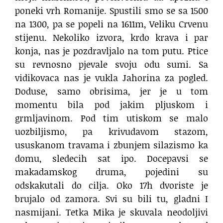
poneki vrh Romanije. Spustili smo se sa 1500
na 1300, pa se popeli na 1611m, Veliku Crvenu
stijenu. Nekoliko izvora, krdo krava i par
konja, nas je pozdravljalo na tom putu. Ptice
su revnosno pjevale svoju odu sumi. Sa
vidikovaca nas je vukla Jahorina za pogled.
Doduse, samo obrisima, jer je u tom
momentu bila pod jakim pljuskom i
grmljavinom. Pod tim utiskom se malo
uozbiljismo, pa krivudavom stazom,
ususkanom travama i zbunjem silazismo ka
domu, sledecih sat ipo. Docepavsi se
makadamskog druma, pojedini su
odskakutali do cilja. Oko 17h dvoriste je
brujalo od zamora. Svi su bili tu, gladni I
nasmijani. Tetka Mika je skuvala neodoljivi