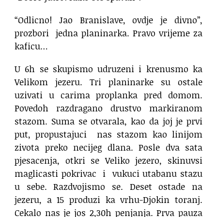
“Odlicno! Jao Branislave, ovdje je divno”,
prozbori
jedna planinarka. Pravo vrijeme za
kaficu…
U 6h se skupismo udruzeni i krenusmo ka
Velikom jezeru. Tri planinarke su ostale
uzivati u carima proplanka pred domom.
Povedoh razdragano drustvo markiranom
stazom. Suma se otvarala, kao da joj je prvi
put, propustajuci
nas stazom kao linijom
zivota preko necijeg dlana. Posle dva sata
pjesacenja, otkri se Veliko jezero, skinuvsi
maglicasti pokrivac
i
vukuci utabanu stazu
u sebe. Razdvojismo se. Deset ostade na
jezeru, a 15 produzi ka vrhu-Djokin toranj.
Cekalo nas je jos 2,30h penjanja. Prva pauza