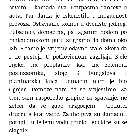
Nivom – komada dva. Potrpasmo ranceve u
auta. Par dama je iskoristilo i mogucnost
prevoza. Ostavismo kombi u dvoriste jednog,
ljubaznog, domacina, pa laganim hodom po
makadamskom putu stigosmo do doma oko
18h. A tamo je
vrijeme odavno stalo. Skoro da
i ne postoji. U potkovicnom zagrljaju Bjele
rijeke, na proplanku kao na zelenom
posluzaoniku, stoje 4 bungalova i
planinarska kuca. Domacin nam je bio
Ognjen. Pomoze nam da se smjestimo. Za
tren sam rasporedio grupice za spavanje, ne
zeleci da se gube dragocjeni
trenutci
druzenja kraj vatre. Zalihe piva su domacini
potopili u ledenu vodu potoka. Kockice su se
slagale.