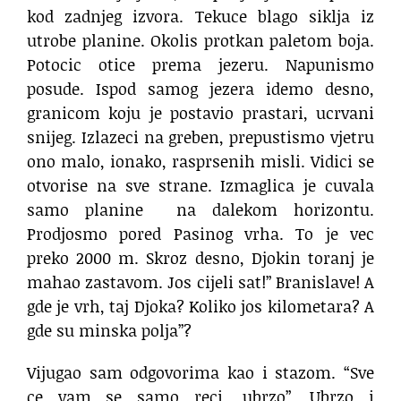
kod zadnjeg izvora. Tekuce blago siklja iz
utrobe planine. Okolis protkan paletom boja.
Potocic otice prema jezeru. Napunismo
posude. Ispod samog jezera idemo desno,
granicom koju je postavio prastari, ucrvani
snijeg. Izlazeci na greben, prepustismo vjetru
ono malo, ionako, rasprsenih misli. Vidici se
otvorise na sve strane. Izmaglica je cuvala
samo planine
na dalekom horizontu.
Prodjosmo pored Pasinog vrha. To je vec
preko 2000 m. Skroz desno, Djokin toranj je
mahao zastavom. Jos cijeli sat!” Branislave! A
gde je vrh, taj Djoka? Koliko jos kilometara? A
gde su minska polja”?
Vijugao sam odgovorima kao i stazom. “Sve
ce vam se samo reci, ubrzo”. Ubrzo i