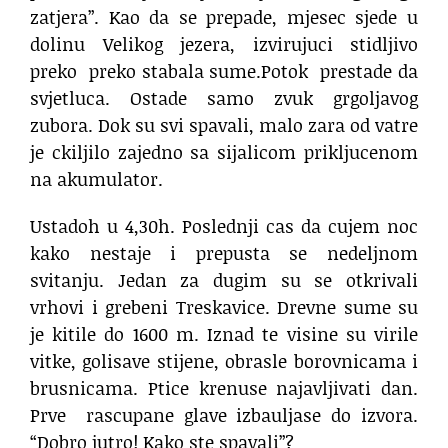
zatjera”. Kao da se prepade, mjesec sjede u
dolinu Velikog jezera, izvirujuci stidljivo
preko
preko stabala sume.Potok
prestade da
svjetluca. Ostade samo zvuk grgoljavog
zubora. Dok su svi spavali, malo zara od vatre
je ckiljilo zajedno sa sijalicom prikljucenom
na akumulator.
Ustadoh u 4,30h. Poslednji cas da cujem noc
kako nestaje i prepusta se nedeljnom
svitanju. Jedan za dugim su se otkrivali
vrhovi i grebeni Treskavice. Drevne sume su
je kitile do 1600 m. Iznad te visine su virile
vitke, golisave stijene, obrasle borovnicama i
brusnicama. Ptice krenuse najavljivati dan.
Prve
rascupane glave izbauljase do izvora.
“Dobro jutro! Kako ste spavali”?