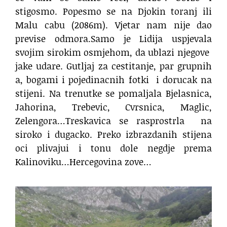
stigosmo. Popesmo se na Djokin toranj ili
Malu cabu (2086m). Vjetar nam nije dao
previse odmora.Samo je Lidija uspjevala
svojim sirokim osmjehom, da ublazi njegove
jake udare. Gutljaj za cestitanje, par grupnih
a, bogami i pojedinacnih fotki
i dorucak na
stijeni. Na trenutke se pomaljala Bjelasnica,
Jahorina, Trebevic, Cvrsnica, Maglic,
Zelengora…Treskavica se rasprostrla
na
siroko i dugacko. Preko izbrazdanih stijena
oci plivajui i tonu dole negdje prema
Kalinoviku…Hercegovina zove…