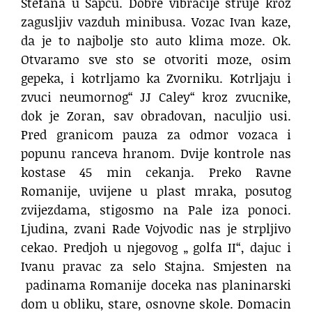
Stefana u Sapcu. Dobre vibracije struje kroz
zagusljiv vazduh minibusa. Vozac Ivan kaze,
da je to najbolje sto auto klima moze. Ok.
Otvaramo sve sto se otvoriti moze, osim
gepeka, i kotrljamo ka Zvorniku. Kotrljaju i
zvuci neumornog“ JJ Caley“ kroz zvucnike,
dok je Zoran, sav obradovan, naculjio usi.
Pred granicom pauza za odmor vozaca i
popunu ranceva hranom. Dvije kontrole nas
kostase 45 min cekanja. Preko Ravne
Romanije, uvijene u plast mraka, posutog
zvijezdama, stigosmo na Pale iza ponoci.
Ljudina, zvani Rade Vojvodic nas je strpljivo
cekao. Predjoh u njegovog „ golfa II“, dajuc i
Ivanu pravac za selo Stajna. Smjesten na
padinama Romanije doceka nas planinarski
dom u obliku, stare, osnovne skole. Domacin