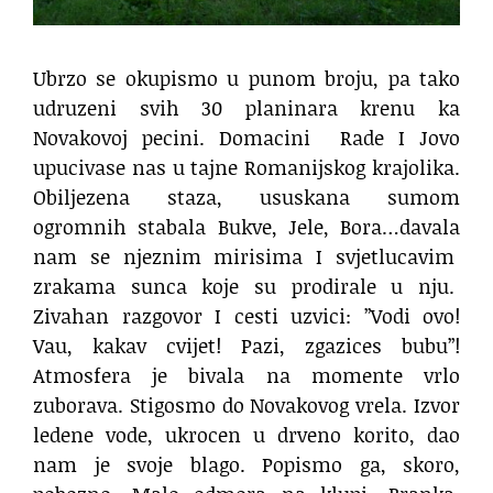
Ubrzo se okupismo u punom broju, pa tako
udruzeni svih 30 planinara krenu ka
Novakovoj pecini. Domacini
Rade I Jovo
upucivase nas u tajne Romanijskog krajolika.
Obiljezena staza, ususkana sumom
ogromnih stabala Bukve, Jele, Bora…davala
nam se njeznim mirisima I svjetlucavim
zrakama sunca koje su prodirale u nju.
Zivahan razgovor I cesti uzvici: ”Vodi ovo!
Vau, kakav cvijet! Pazi, zgazices bubu”!
Atmosfera je bivala na momente vrlo
zuborava. Stigosmo do Novakovog vrela. Izvor
ledene vode, ukrocen u drveno korito, dao
nam je svoje blago. Popismo ga, skoro,