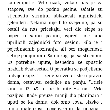
kameniputic. Vrlo uzak, vukao nas je za
stapove, sve do podno pecine. Odatle su
stjenovitu strminu ublazavali alpinisticki
gelenderi. Nekima nije bilo svejedno, pa su
ostali da nas pricekaju. Veci dio ekipe se
popeo u samu pecinu, ispred koje smo
uprilicili zajednicki foto sesion. Bilo je i
pojedinacnih poziranja, ali bez mogucnosti
setnje podijumom. Samo zagrljaj sa stijenom.
Uz potrebne upute, bezbedno se spustilo
hrabrih dvadesetak. U povratku se podjelismo
u dvije ekipe. Tri zene su vec otisle u pravcu
doma, ostavivsi ceduljce na panju: ”Otisle
smo u 12, 45 h, ne brinite za nas” Vrlo
pazljivo! Rade preuze manji dio planinara i
uputi se ka domu, dok smo Jova, Slavko I
moja malenkost, povelivecinu da upozna i