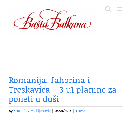
Skip
to
content
Romanija, Jahorina i
Treskavica – 3 u1 planine za
poneti u duši
By
Branislav Makljenović
|
08/21/2013
|
Travel