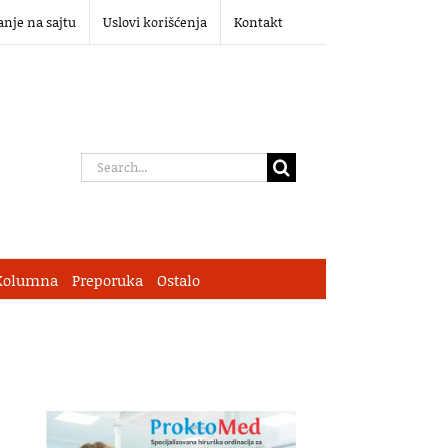
anje na sajtu
Uslovi korišćenja
Kontakt
Search
for:
Kolumna
Preporuka
Ostalo