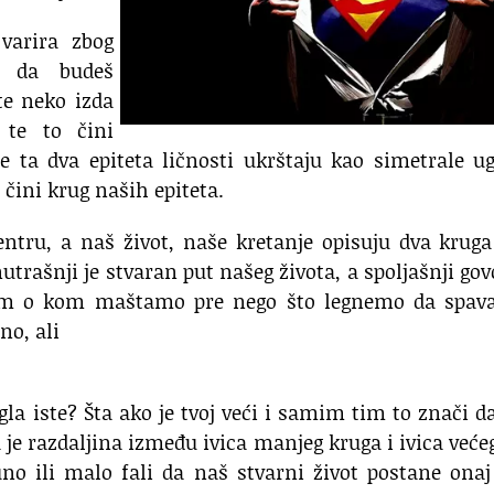
varira zbog
š da budeš
te neko izda
 te to čini
 ta dva epiteta ličnosti ukrštaju kao simetrale u
a čini krug naših epiteta.
entru, a naš život, naše kretanje opisuju dva krug
utrašnji je stvaran put našeg života, a spoljašnji gov
m o kom maštamo pre nego što legnemo da spav
no, ali
gla iste? Šta ako je tvoj veći i samim tim to znači d
 je razdaljina između ivica manjeg kruga i ivica veće
no ili malo fali da naš stvarni život postane onaj