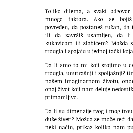
Toliko dilema, a svaki odgovor 
mnogo faktora. Ako se boji
povređen, da postaneš tužan, da 
ili da završiš usamljen, da li
kukavicom ili slabićem? Možda se
trougla i spajaju u jednoj tački koj
Da li smo to mi koji stojimo u c
trougla, unutrašnji i spoljašnji? Un
našem imaginarnom životu, ono
onaj život koji nam deluje nedostiž
primamljivo.
Da li su dimenzije tvog i mog trou
duže živeti? Možda se može reći da
neki način, prikaz koliko nam pu