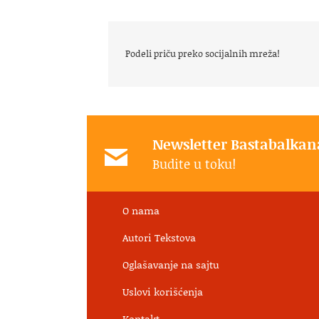
Podeli priču preko socijalnih mreža!
Newsletter Bastabalkan
Budite u toku!
O nama
Autori Tekstova
Oglašavanje na sajtu
Uslovi korišćenja
Kontakt