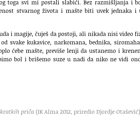
 toga svi mi postali slabići. Bez razmišljanja i b
enost stvarnog života i mašte biti uvek jednaka i
a i magije, čuješ da postoji, ali nikada nisi video fi
ore od svake kukavice, narkomana, bednika, siromah
toplo ćebe mašte, previše lenji da ustanemo i kren
pimo bol i brišemo suze u nadi da niko ne vidi on
 kratkih priča
(IK Alma 2012, priredio Djordje Otašević