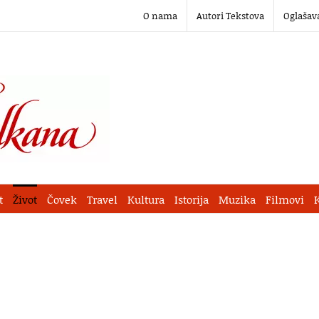
O nama
Autori Tekstova
Oglašav
t
Život
Čovek
Travel
Kultura
Istorija
Muzika
Filmovi