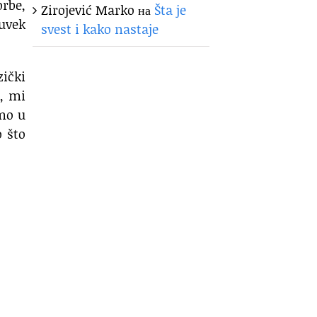
orbe,
Zirojević Marko
на
Šta je
 uvek
svest i kako nastaje
zički
a, mi
emo u
o što
)