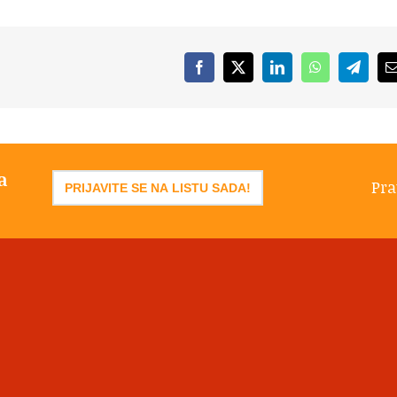
Facebook
X
LinkedIn
WhatsApp
Telegr
a
Pra
PRIJAVITE SE NA LISTU SADA!