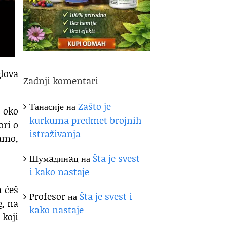
glova
Zadnji komentari
Танасије
на
Zašto je
a oko
kurkuma predmet brojnih
ori o
istraživanja
amo,
Шумaдинaц
на
Šta je svest
i kako nastaje
a ćeš
Profesor
на
Šta je svest i
g, na
kako nastaje
 koji