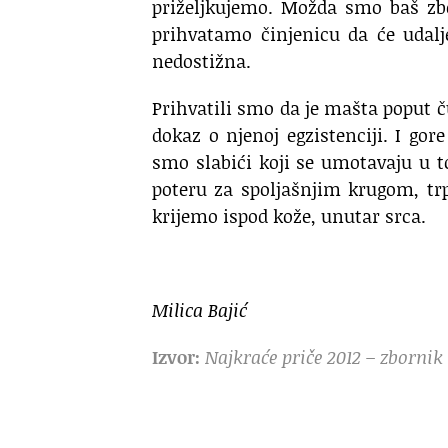
priželjkujemo. Možda smo baš zbog
prihvatamo činjenicu da će udalj
nedostižna.
Prihvatili smo da je mašta poput čud
dokaz o njenoj egzistenciji. I g
smo slabići koji se umotavaju u 
poteru za spoljašnjim krugom, tr
krijemo ispod kože, unutar srca.
Milica Bajić
Izvor:
Najkraće priče 2012 – zbornik