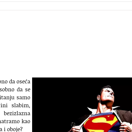
obno da oseća
osobno da se
pitanju samo
ini slabim,
, bezizlazna
smatramo kao
a i oboje?