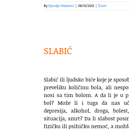
By
Djordje Otašević
|
08/31/2013
|
Život
SLABIĆ
Slabić ili ljudsko biće koje je spos
preveliku količinu bola, ali nesp
nosi sa tim bolom. A da li je u 
bol? Može li i tuga da nas uč
depresija, alkohol, droga, bolest
situacija, smrt? Da li slabost po
fizičku ili psihičku nemoć, a možd