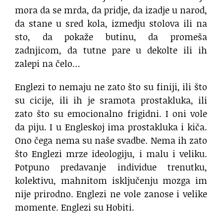
mora da se mrda, da pridje, da izadje u narod,
da stane u sred kola, izmedju stolova ili na
sto, da pokaže butinu, da promeša
zadnjicom, da tutne pare u dekolte ili ih
zalepi na čelo…
Englezi to nemaju ne zato što su finiji, ili što
su cicije, ili ih je sramota prostakluka, ili
zato što su emocionalno frigidni. I oni vole
da piju. I u Engleskoj ima prostakluka i kiča.
Ono čega nema su naše svadbe. Nema ih zato
što Englezi mrze ideologiju, i malu i veliku.
Potpuno predavanje individue trenutku,
kolektivu, mahnitom isključenju mozga im
nije prirodno. Englezi ne vole zanose i velike
momente. Englezi su Hobiti.