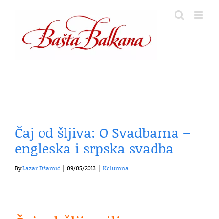
Skip
to
content
Čaj od šljiva: O Svadbama –
engleska i srpska svadba
By
Lazar Džamić
|
09/05/2013
|
Kolumna