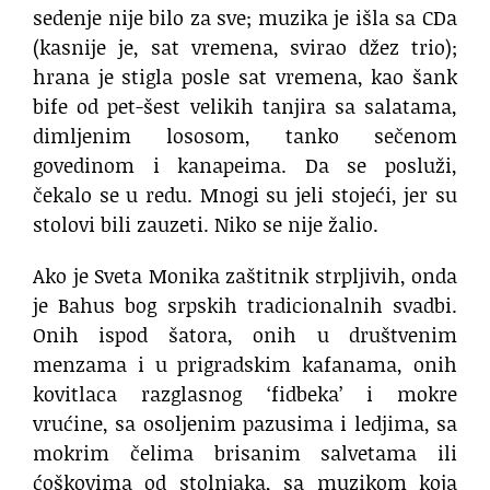
sedenje nije bilo za sve; muzika je išla sa CDa
(kasnije je, sat vremena, svirao džez trio);
hrana je stigla posle sat vremena, kao šank
bife od pet-šest velikih tanjira sa salatama,
dimljenim lososom, tanko sečenom
govedinom i kanapeima. Da se posluži,
čekalo se u redu. Mnogi su jeli stojeći, jer su
stolovi bili zauzeti. Niko se nije žalio.
Ako je Sveta Monika zaštitnik strpljivih, onda
je Bahus bog srpskih tradicionalnih svadbi.
Onih ispod šatora, onih u društvenim
menzama i u prigradskim kafanama, onih
kovitlaca razglasnog ‘fidbeka’ i mokre
vrućine, sa osoljenim pazusima i ledjima, sa
mokrim čelima brisanim salvetama ili
ćoškovima od stolnjaka, sa muzikom koja