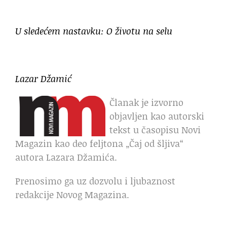
U sledećem nastavku: O životu na selu
Lazar Džamić
Članak je izvorno
objavljen kao autorski
tekst u časopisu Novi
Magazin kao deo feljtona „Čaj od šljiva“
autora Lazara Džamića.
Prenosimo ga uz dozvolu i ljubaznost
redakcije Novog Magazina.