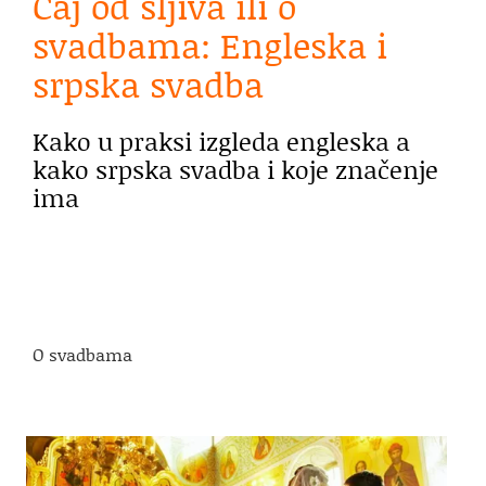
Čaj od šljiva ili o
svadbama: Engleska i
srpska svadba
Kako u praksi izgleda engleska a
kako srpska svadba i koje značenje
ima
O svadbama