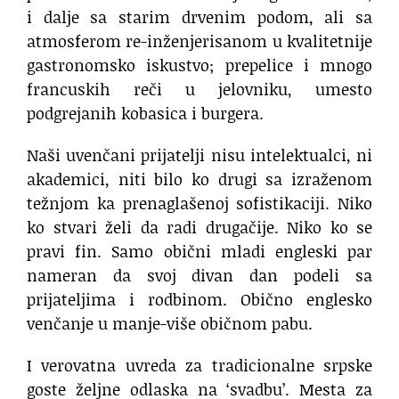
i dalje sa starim drvenim podom, ali sa
atmosferom re-inženjerisanom u kvalitetnije
gastronomsko iskustvo; prepelice i mnogo
francuskih reči u jelovniku, umesto
podgrejanih kobasica i burgera.
Naši uvenčani prijatelji nisu intelektualci, ni
akademici, niti bilo ko drugi sa izraženom
težnjom ka prenaglašenoj sofistikaciji. Niko
ko stvari želi da radi drugačije. Niko ko se
pravi fin. Samo obični mladi engleski par
nameran da svoj divan dan podeli sa
prijateljima i rodbinom. Obično englesko
venčanje u manje-više običnom pabu.
I verovatna uvreda za tradicionalne srpske
goste željne odlaska na ‘svadbu’. Mesta za