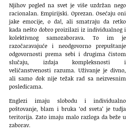
Njihov pogled na svet je više uzdržan nego
racionalan. Empirijski. Oprezan. Osećaju oni
jake emocije, o da!, ali smatraju da retko
kada nešto dobro proizilazi iz individualnog i
kolektivnog samozaborava. To im je
razočaravajuće i neodgovorno prepuštanje
odgovornosti prema sebi i drugima čistom
slučaju, izdaja kompleksnosti i
veličanstvenosti razuma. Uživanje je divno,
ali samo dok nije težak rad sa neizvesnim
posledicama.
Englezi imaju slobodu i individualno
poštovanje, blam i bruka ‘od sveta’ je tudja
teritorija. Zato imaju malo razloga da beže u
zaborav.