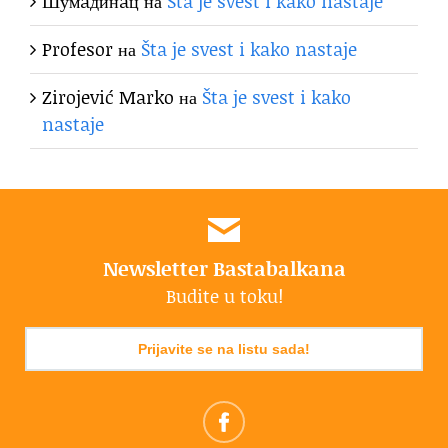
Шумaдинaц
на
Šta je svest i kako nastaje
Profesor
на
Šta je svest i kako nastaje
Zirojević Marko
на
Šta je svest i kako
nastaje
Newsletter Bastabalkana
Budite u toku!
Prijavite se na listu sada!