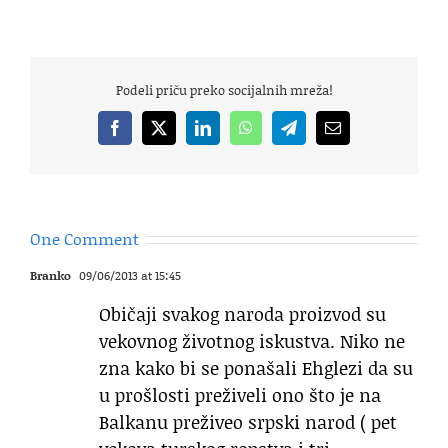
Podeli priču preko socijalnih mreža!
Facebook
X
LinkedIn
WhatsApp
Telegram
Email
One Comment
Branko
09/06/2013 at 15:45
Običaji svakog naroda proizvod su
vekovnog životnog iskustva. Niko ne
zna kako bi se ponašali Ehglezi da su
u prošlosti preživeli ono što je na
Balkanu preživeo srpski narod ( pet