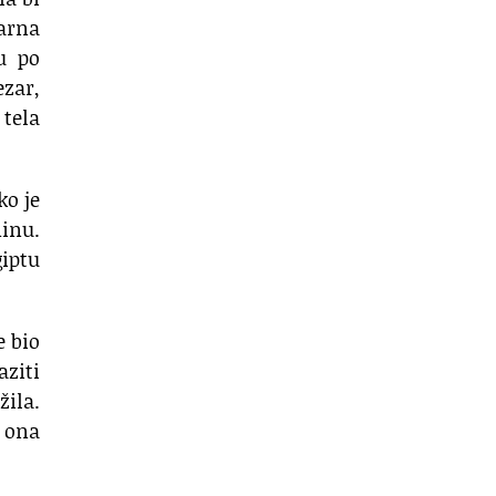
arna
u po
ezar,
 tela
ko je
inu.
giptu
e bio
aziti
žila.
e ona