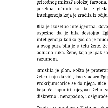
prirodnog miksa? Položaj faraona, 
posebna, učinili su da je gleda
inteligencija koja je zračila iz oči
Bila je izuzetno inteligentna. Govo
uspešno da je bila dostojna Egi
inteligencija koliko god da je mudr
a ovog puta bila je u telu žene. Ž
odlučna ruka. Žene, koja je ipak s
razumom.
Smislila je plan. Pošto je proter
želeo i nju da vidi, kao vladara Egi
Prokrijumčariće se do njega. Biće
koja će ispuniti njegovu želju s
diskretno i nenapadno, i osiguraće
Tepih se obmotavao. Ništa posebno s