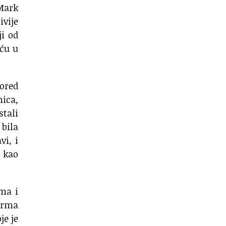
 Mark
ivije
ji od
eću u
pored
nica,
stali
 bila
vi, i
j kao
ma i
karma
je je