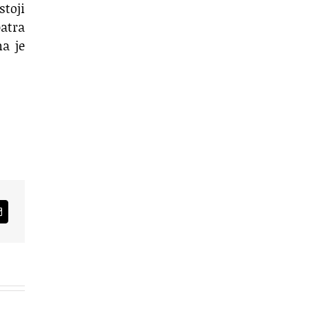
stoji
patra
ma je
am
Email