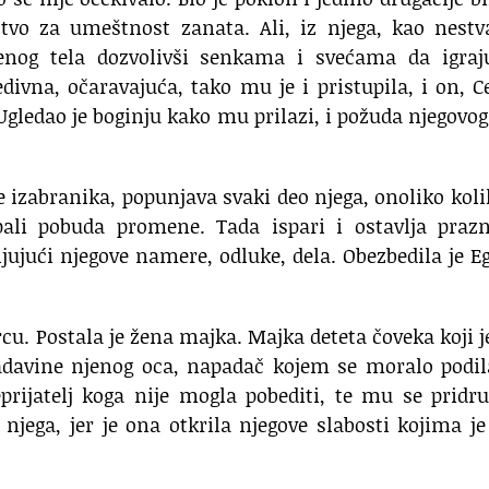
tvo za umeštnost zanata. Ali, iz njega, kao nestv
ženog tela dozvolivši senkama i svećama da igraj
divna, očaravajuća, tako mu je i pristupila, i on, C
Ugledao je boginju kako mu prilazi, i požuda njegovog
izabranika, popunjava svaki deo njega, onoliko koli
ali pobuda promene. Tada ispari i ostavlja prazn
jujući njegove namere, odluke, dela. Obezbedila je E
cu. Postala je žena majka. Majka deteta čoveka koji j
vladavine njenog oca, napadač kojem se moralo podil
prijatelj koga nije mogla pobediti, te mu se pridru
 njega, jer je ona otkrila njegove slabosti kojima j