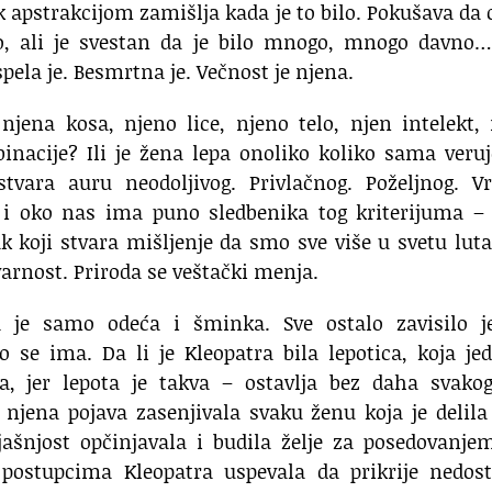
 apstrakcijom zamišlja kada je to bilo. Pokušava da 
, ali je svestan da je bilo mnogo, mnogo davno…
spela je. Besmrtna je. Večnost je njena.
njena kosa, njeno lice, njeno telo, njen intelekt,
inacije? Ili je žena lepa onoliko koliko sama veru
tvara auru neodoljivog. Privlačnog. Poželjnog. V
e i oko nas ima puno sledbenika tog kriterijuma –
 koji stvara mišljenje da smo sve više u svetu lut
varnost. Priroda se veštački menja.
la je samo odeća i šminka. Sve ostalo zavisilo j
o se ima. Da li je Kleopatra bila lepotica, koja j
 jer lepota je takva – ostavlja bez daha svakog
 njena pojava zasenjivala svaku ženu koja je delila
jašnjost opčinjavala i budila želje za posedovanje
postupcima Kleopatra uspevala da prikrije nedost