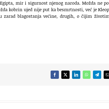
 Egipta, mir i sigurnost njenog naroda. Možda ne po
da kobrin ujed nije put ka besmrtnosti, već je Kleo
u zarad blagostanja većine, drugih, o čijim životi
Facebook
X
LinkedIn
WhatsApp
Telegr