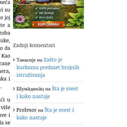
Oseća
vi su
o joj
ute a
 zuba
uke,
Zadnji komentari
eo da
. Kao
Танасије
на
Zašto je
brane
kurkuma predmet brojnih
mera,
istraživanja
uka i
.
Шумaдинaц
на
Šta je svest
i kako nastaje
ući u
više
Profesor
на
Šta je svest i
sve i
kako nastaje
da se