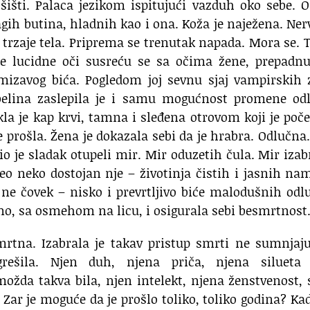
 šišti. Palaca jezikom ispitujući vazduh oko sebe. 
agih butina, hladnih kao i ona. Koža je naježena. Ner
 trzaje tela. Priprema se trenutak napada. Mora se. T
ene lucidne oči susreću se sa očima žene, prepadn
gmizavog bića. Pogledom joj sevnu sjaj vampirskih
 belina zaslepila je i samu mogućnost promene odl
ekla je kap krvi, tamna i sleđena otrovom koji je poč
je prošla. Žena je dokazala sebi da je hrabra. Odlučna
pio je sladak otupeli mir. Mir oduzetih čula. Mir iza
uzeo neko dostojan nje – životinja čistih i jasnih na
 ne čovek – nisko i prevrtljivo biće malodušnih odl
eno, sa osmehom na licu, i osigurala sebi besmrtnost.
smrtna. Izabrala je takav pristup smrti ne sumnjaj
grešila. Njen duh, njena priča, njena silueta 
ožda takva bila, njen intelekt, njena ženstvenost, 
. Zar je moguće da je prošlo toliko, toliko godina? Ka