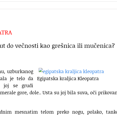
ATRA
put do večnosti kao grešnica ili mučenica?
snu, uzburkanog
ala je telo da
Egipatska kraljica Kleopatra
 joj se grudi
rale gore, dole.. Usta su joj bila suva, oči prikova
ladnim mesnatim telom preko nogu, polako, tank