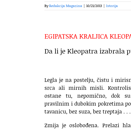
By
Redakcija Magazina
|
10/21/2013
|
Istorija
EGIPATSKA KRALJICA KLEOP
Da li je Kleopatra izabrala 
Legla je na postelju, čistu i miri
srca ali mirnih misli. Kontrolis
ostane tu, nepomično, dok su
pravilnim i dubokim pokretima pome
tavanicu, bez suza, bez treptaja . . .
Zmija je oslobođena. Prelazi h