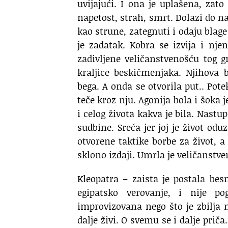
uvijajući. I ona je uplašena, zato
napetost, strah, smrt. Dolazi do n
kao strune, zategnuti i odaju blage
je zadatak. Kobra se izvija i nj
zadivljene veličanstvenošću tog 
kraljice beskičmenjaka. Njihova
bega. A onda se otvorila put.. Pot
teče kroz nju. Agonija bola i šoka 
i celog života kakva je bila. Nastu
sudbine. Sreća jer joj je život od
otvorene taktike borbe za život, a
sklono izdaji. Umrla je veličanstv
Kleopatra – zaista je postala be
egipatsko verovanje, i nije po
improvizovana nego što je zbilja m
dalje živi. O svemu se i dalje priča