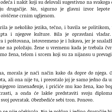
odeća i nakit koji su delovali sugestivno na svakoga 
ju drugačije. No, sigurno je glavni izvor lepote 
ju oivičene crnim ugljenom.
rila je nekoliko jezika, tečno, i bavila se politikom,
pta i njegove kulture. Bila je opravdani vladar. 
a i poštovana, istovremeno je i lukava, jer je snalažl
ene na položaju. Žene u vremenu kada je trebala čvr
amo žena, telom i srcem koji su za nijansu u prevag
ana, morala je naći način kako da dopre do njega. 
pta, ali ona nije tu, i preostalo joj je samo jedno da u
 njegovo iznenađenje, i prićiće mu kao žena, kao bo
trasti, a onda će lakše predstaviti svoju diploma
 svoj povratak. Obezbediće sebi tron. Ponovo.
e nije očekivalo. Bio je poklon i jedino drugačije bi