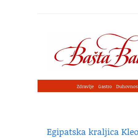
Skip
to
content
Zdravlje
Gastro
Duhovnos
Egipatska kraljica Kle