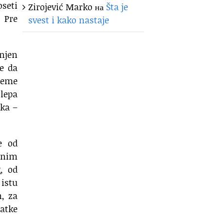
oseti
Zirojević Marko
на
Šta je
 Pre
svest i kako nastaje
 njen
je da
reme
 lepa
aka –
e od
ednim
, od
 istu
m, za
atke