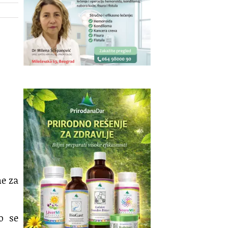
ne za
o se