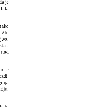
da je
bila
 tako
Ali,
jiva,
sta i
i nad
On je
radi.
ginja
tiju,
la bi