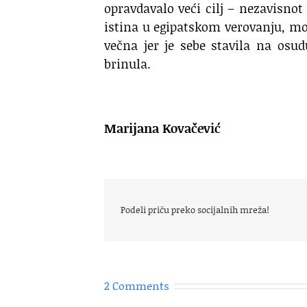
opravdavalo veći cilj – nezavisnot
istina u egipatskom verovanju, mož
večna jer je sebe stavila na osud
brinula.
Marijana Kovačević
Podeli priču preko socijalnih mreža!
2 Comments