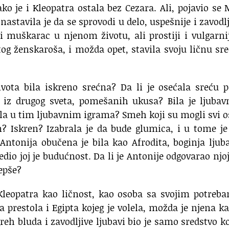
ko je i Kleopatra ostala bez Cezara. Ali, pojavio se
astavila je da se sprovodi u delo, uspešnije i zavodlj
i muškarac u njenom životu, ali prostiji i vulgarni
 tog ženskaroša, i možda opet, stavila svoju ličnu sr
ivota bila iskreno srećna? Da li je osećala sreću 
, iz drugog sveta, pomešanih ukusa? Bila je ljubav
ala u tim ljubavnim igrama? Smeh koji su mogli svi o
n? Iskren? Izabrala je da bude glumica, i u tome je
ntonija obučena je bila kao Afrodita, boginja ljuba
dio joj je budućnost. Da li je Antonije odgovarao njo
Lepše?
leopatra kao ličnost, kao osoba sa svojim potreba
a prestola i Egipta kojeg je volela, možda je njena 
h bluda i zavodljive ljubavi bio je samo sredstvo ko