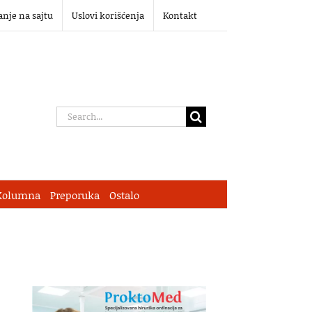
anje na sajtu
Uslovi korišćenja
Kontakt
Search
for:
Kolumna
Preporuka
Ostalo