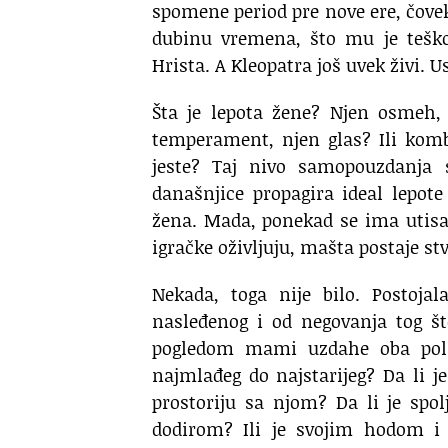
spomene period pre nove ere, čovek
dubinu vremena, što mu je teško
Hrista. A Kleopatra još uvek živi. U
Šta je lepota žene? Njen osmeh, 
temperament, njen glas? Ili komb
jeste? Taj nivo samopouzdanja s
današnjice propagira ideal lepot
žena. Mada, ponekad se ima utisak
igračke oživljuju, mašta postaje st
Nekada, toga nije bilo. Postoja
nasleđenog i od negovanja tog št
pogledom mami uzdahe oba pola,
najmlađeg do najstarijeg? Da li je
prostoriju sa njom? Da li je spol
dodirom? Ili je svojim hodom i 