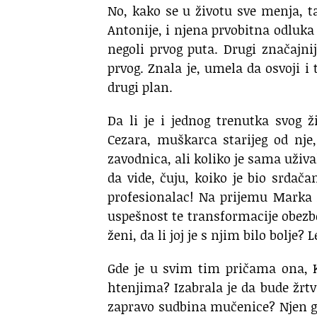
No, kako se u životu sve menja, ta
Antonije, i njena prvobitna odluka n
negoli prvog puta. Drugi značajnij
prvog. Znala je, umela da osvoji i
drugi plan.
Da li je i jednog trenutka svog ž
Cezara, muškarca starijeg od nje
zavodnica, ali koliko je sama uživ
da vide, čuju, koiko je bio srdača
profesionalac! Na prijemu Marka A
uspešnost te transformacije obezbe
ženi, da li joj je s njim bilo bolje? 
Gde je u svim tim pričama ona, K
htenjima? Izabrala je da bude žrtv
zapravo sudbina mučenice? Njen gre