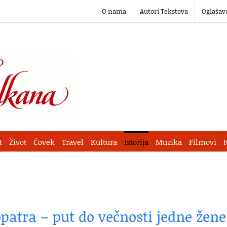
O nama
Autori Tekstova
Oglašav
t
Život
Čovek
Travel
Kultura
Istorija
Muzika
Filmovi
opatra – put do večnosti jedne žene