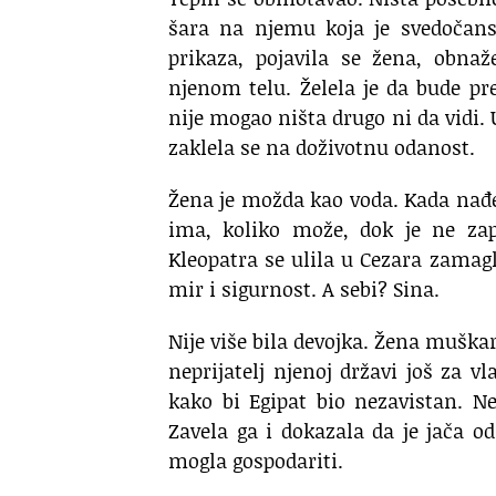
šara na njemu koja je svedočans
prikaza, pojavila se žena, obna
njenom telu. Želela je da bude pre
nije mogao ništa drugo ni da vidi. 
zaklela se na doživotnu odanost.
Žena je možda kao voda. Kada nađe 
ima, koliko može, dok je ne zap
Kleopatra se ulila u Cezara zamagl
mir i sigurnost. A sebi? Sina.
Nije više bila devojka. Žena muškar
neprijatelj njenoj državi još za 
kako bi Egipat bio nezavistan. Ne
Zavela ga i dokazala da je jača od
mogla gospodariti.