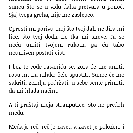
suncu što se u vidu daha pretvara u ponoć.
Sjaj tvoga greha, nije me zaslepeo.
Oprosti mi porivu moj što tvoj dah ne dira mi
lice, što tvoj dodir ne tka mi snove. Ja se
neću umiti tvojom rukom, pa ću tako
neumiven postati čist.
I bez te vode rasaniću se, zora će me umiti,
rosu mi na mlako čelo spustiti. Sunce će me
sakriti, zemlja podržati, u sebe seme primiti,
da mi hlada načini.
A ti praštaj moja stranputice, što ne pređoh
među.
Međa je reč, reč je zavet, a zavet je položen, i