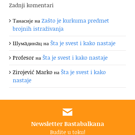
Zadnji komentari
Танасије
на
Zašto je kurkuma predmet
brojnih istraživanja
Шумaдинaц
на
Šta je svest i kako nastaje
Profesor
на
Šta je svest i kako nastaje
Zirojević Marko
на
Šta je svest i kako
nastaje
Newsletter Bastabalkana
Budite u toku!