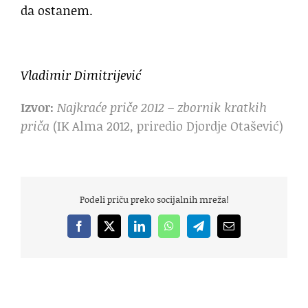
da ostanem.
Vladimir Dimitrijević
Izvor:
Najkraće priče 2012 – zbornik kratkih
priča
(IK Alma 2012, priredio Djordje Otašević)
Podeli priču preko socijalnih mreža!
Facebook
X
LinkedIn
WhatsApp
Telegram
Email