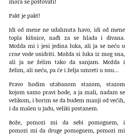
mora se poštovati!
Pakt je pakt!
Idi od mene ne udahnuta havo, idi od mene
topla kišnice, nađi za se hlada i divana.
Možda mi i jesi jedina luka, ali ja se neću u
crne vode usidriti. Možda si luka iz mog sna,
ali ja ne želim tako da sanjam. Možda i
želim, ali neću, pa će i želja umreti u snu…
Pravo hodim utabanom stazom, stazom
kojom samo pravi hode, a ja mali, nadam se
velikom, i borim se da budem manji od većih,
i da malen u jadu, veliki postanem.
Bože, pomozi mi da sebi pomognem, i
pomozi mi da druge pomognem, pomozi mi