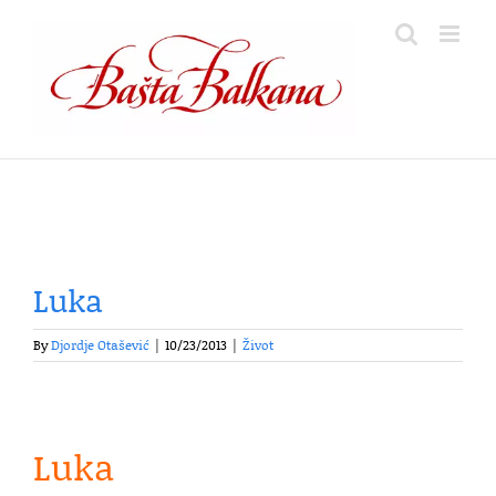
Skip
to
content
Luka
By
Djordje Otašević
|
10/23/2013
|
Život
Luka