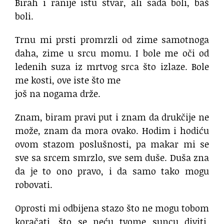
Birah i ranije istu stvar, ali sada boli, baš
boli.
Trnu mi prsti promrzli od zime samotnoga
daha, zime u srcu momu. I bole me oči od
ledenih suza iz mrtvog srca što izlaze. Bole
me kosti, ove iste što me
još na nogama drže.
Znam, biram pravi put i znam da drukčije ne
može, znam da mora ovako. Hodim i hodiću
ovom stazom poslušnosti, pa makar mi se
sve sa srcem smrzlo, sve sem duše. Duša zna
da je to ono pravo, i da samo tako mogu
robovati.
Oprosti mi odbijena stazo što ne mogu tobom
koračati, što se neću tvome suncu diviti,