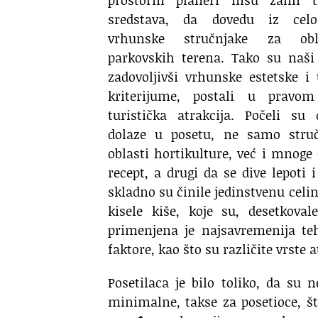
prostorni planeri nisu žalili 
sredstava, da dovedu iz celo
vrhunske stručnjake za obli
parkovskih terena. Tako su naši 
zadovoljivši vrhunske estetske i
kriterijume, postali u pravo
turistička atrakcija. Počeli s
dolaze u posetu, ne samo struč
oblasti hortikulture, već i mnoge 
recept, a drugi da se dive lepoti 
skladno su činile jedinstvenu celi
kisele kiše, koje su, desetkova
primenjena je najsavremenija teh
faktore, kao što su različite vrste 
Posetilaca je bilo toliko, da su
minimalne, takse za posetioce, št