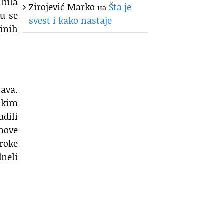
bila
Zirojević Marko
на
Šta je
su se
svest i kako nastaje
ginih
šava.
vakim
udili
anove
zroke
dneli