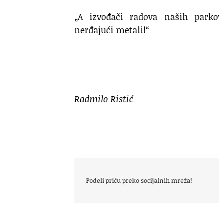
„A izvođači radova naših parko
nerđajući metali!“
Radmilo Ristić
Podeli priču preko socijalnih mreža!