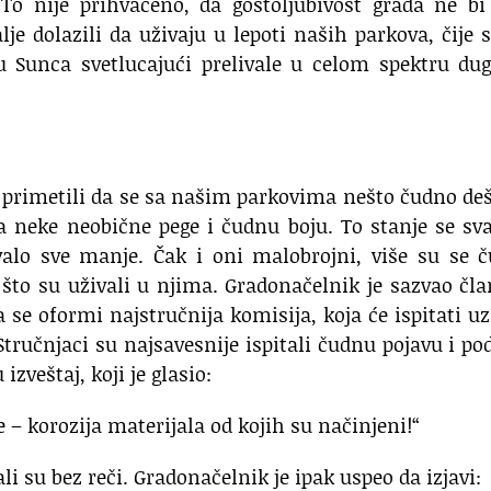
o nije prihvaćeno, da gostoljubivost grada ne bi 
lje dolazili da uživaju u lepoti naših parkova, čije 
ku Sunca svetlucajući prelivale u celom spektru du
 primetili da se sa našim parkovima nešto čudno de
ja neke neobične pege i čudnu boju. To stanje se s
valo sve manje. Čak i oni malobrojni, više su se č
što su uživali u njima. Gradonačelnik je sazvao čl
a se oformi najstručnija komisija, koja će ispitati u
tručnjaci su najsavesnije ispitali čudnu pojavu i po
zveštaj, koji je glasio:
 – korozija materijala od kojih su načinjeni!“
li su bez reči. Gradonačelnik je ipak uspeo da izjavi: