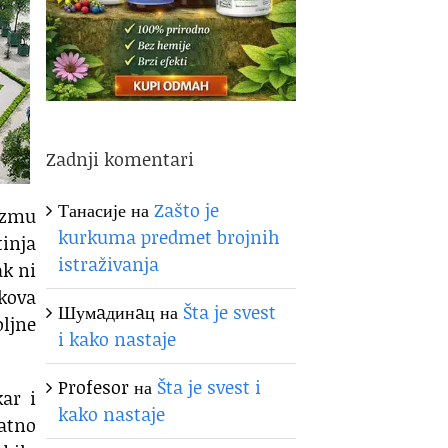
Zadnji komentari
Танасије
на
Zašto je
 uzmu
kurkuma predmet brojnih
tinja
istraživanja
ak ni
kova
Шумaдинaц
на
Šta je svest
ljne
i kako nastaje
Profesor
на
Šta je svest i
kar i
kako nastaje
natno