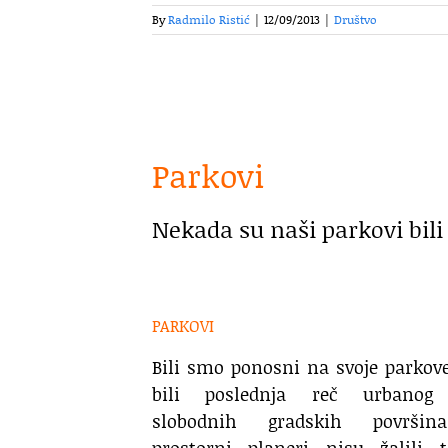
By
Radmilo Ristić
|
12/09/2013
|
Društvo
Parkovi
Nekada su naši parkovi bil
PARKOVI
Bili smo ponosni na svoje parkov
bili poslednja reč urbanog 
slobodnih gradskih površin