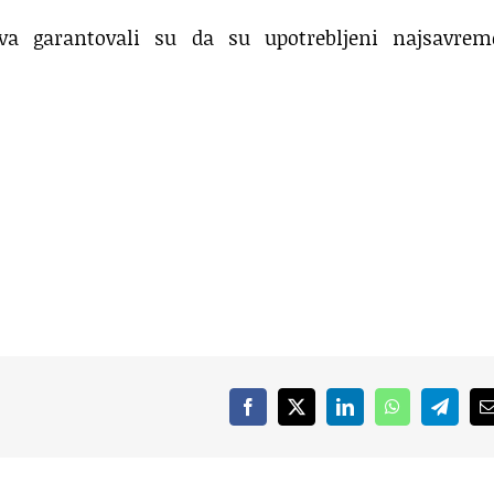
va garantovali su da su upotrebljeni najsavreme
Facebook
X
LinkedIn
WhatsApp
Telegr