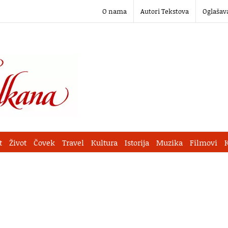
O nama
Autori Tekstova
Oglašav
t
Život
Čovek
Travel
Kultura
Istorija
Muzika
Filmovi