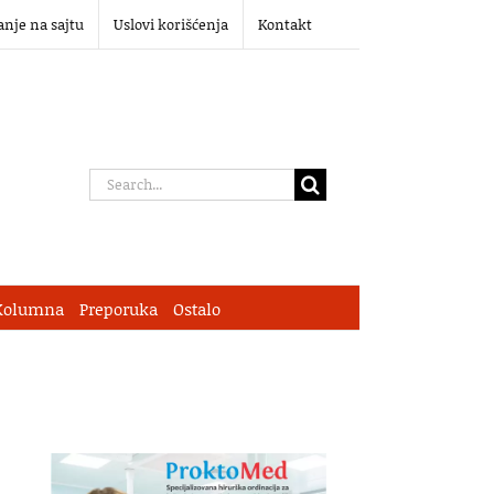
anje na sajtu
Uslovi korišćenja
Kontakt
Search
for:
Kolumna
Preporuka
Ostalo