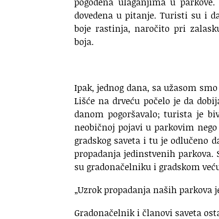
pogođena ulaganjima u parkove. T
dovedena u pitanje. Turisti su i da
boje rastinja, naročito pri zalas
boja.
Ipak, jednog dana, sa užasom smo
Lišće na drveću počelo je da dobi
danom pogoršavalo; turista je bi
neobičnoj pojavi u parkovim nego 
gradskog saveta i tu je odlučeno d
propadanja jedinstvenih parkova. S
su gradonačelniku i gradskom veću i
„Uzrok propadanja naših parkova je
Gradonačelnik i članovi saveta osta