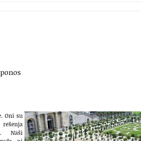
i ponos
e. Oni su
rešenja
a. Naši