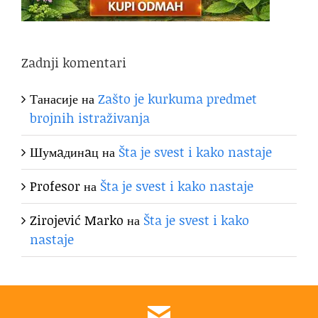
Zadnji komentari
Танасије
на
Zašto je kurkuma predmet
brojnih istraživanja
Шумaдинaц
на
Šta je svest i kako nastaje
Profesor
на
Šta je svest i kako nastaje
Zirojević Marko
на
Šta je svest i kako
nastaje