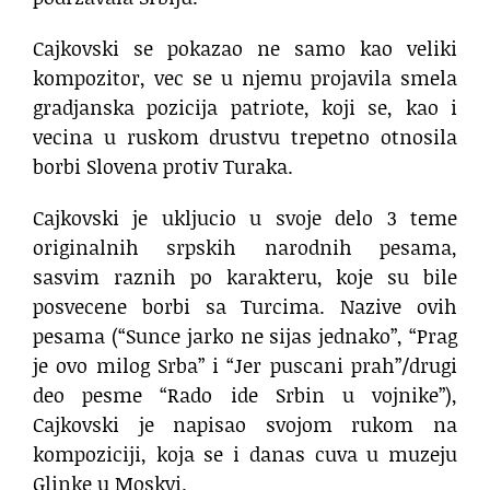
Cajkovski se pokazao ne samo kao veliki
kompozitor, vec se u njemu projavila smela
gradjanska pozicija patriote, koji se, kao i
vecina u ruskom drustvu trepetno otnosila
borbi Slovena protiv Turaka.
Cajkovski je ukljucio u svoje delo 3 teme
originalnih srpskih narodnih pesama,
sasvim raznih po karakteru, koje su bile
posvecene borbi sa Turcima. Nazive ovih
pesama (“Sunce jarko ne sijas jednako”, “Prag
je ovo milog Srba” i “Jer puscani prah”/drugi
deo pesme “Rado ide Srbin u vojnike”),
Cajkovski je napisao svojom rukom na
kompoziciji, koja se i danas cuva u muzeju
Glinke u Moskvi.