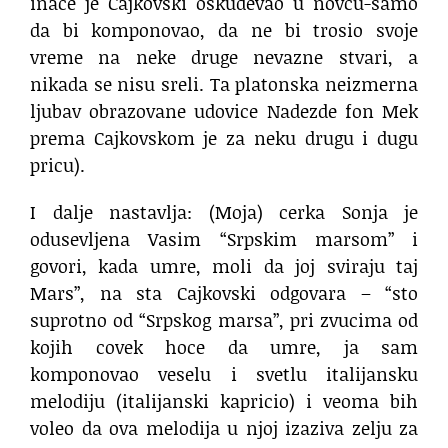
inace je Cajkovski oskudevao u novcu-samo
da bi komponovao, da ne bi trosio svoje
vreme na neke druge nevazne stvari, a
nikada se nisu sreli. Ta platonska neizmerna
ljubav obrazovane udovice Nadezde fon Mek
prema Cajkovskom je za neku drugu i dugu
pricu).
I dalje nastavlja: (Moja) cerka Sonja je
odusevljena Vasim “Srpskim marsom” i
govori, kada umre, moli da joj sviraju taj
Mars”, na sta Cajkovski odgovara – “sto
suprotno od “Srpskog marsa”, pri zvucima od
kojih covek hoce da umre, ja sam
komponovao veselu i svetlu italijansku
melodiju (italijanski kapricio) i veoma bih
voleo da ova melodija u njoj izaziva zelju za