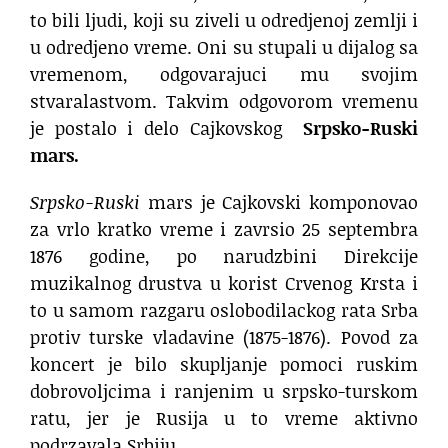
to bili ljudi, koji su ziveli u odredjenoj zemlji i
u odredjeno vreme. Oni su stupali u dijalog sa
vremenom, odgovarajuci mu svojim
stvaralastvom. Takvim odgovorom vremenu
je postalo i delo Cajkovskog
Srpsko-Ruski
mars.
Srpsko-Ruski
mars je Cajkovski komponovao
za vrlo kratko vreme i zavrsio 25 septembra
1876 godine, po narudzbini Direkcije
muzikalnog drustva u korist Crvenog Krsta i
to u samom razgaru oslobodilackog rata Srba
protiv turske vladavine (1875-1876). Povod za
koncert je bilo skupljanje pomoci ruskim
dobrovoljcima i ranjenim u srpsko-turskom
ratu, jer je Rusija u to vreme aktivno
podrzavala Srbiju.