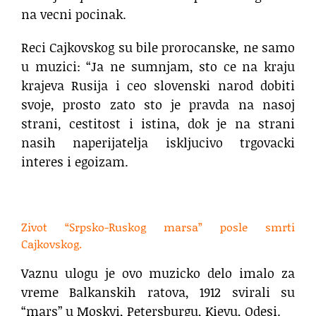
na vecni pocinak.
Reci Cajkovskog su bile prorocanske, ne samo
u muzici: “Ja ne sumnjam, sto ce na kraju
krajeva Rusija i ceo slovenski narod dobiti
svoje, prosto zato sto je pravda na nasoj
strani, cestitost i istina, dok je na strani
nasih naperijatelja iskljucivo trgovacki
interes i egoizam.
.
Zivot “Srpsko-Ruskog marsa” posle smrti
Cajkovskog.
Vaznu ulogu je ovo muzicko delo imalo za
vreme Balkanskih ratova, 1912 svirali su
“mars” u Moskvi, Petersburgu, Kievu, Odesi.