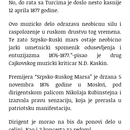
No, do rata sa Turcima je doslo nesto kasnije
12 aprila 1877 godine.
Ovo muzicko delo odrazava neobicnu silu i
raspolozenje u ruskom drustvu tog vremena.
Te zato Srpsko-Ruski mars ostaje neobicno
jarki umetnicki spomenik odusevljenja i
entuzijazma 1876-1877.”-pisao je drug
Cajkovskog muzicki kriticar N.D. Kaskin.
Premijera “Srpsko-Ruskog Marsa” je drzana 5
novembra 1876 godine u Moskvi, pod
dirigentskom palicom Nikolaja Rubinstejna i
izazvala pravu senzaciju, koja je prerasla u
patriotsku manifestaciju.
Dirigent je morao na bis da ponovi delo u
celini. Kao i 2 koncerta za redom!