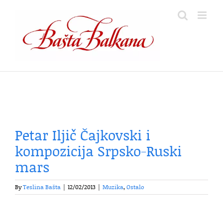
Skip
to
content
Petar Iljič Čajkovski i
kompozicija Srpsko-Ruski
mars
By
Teslina Bašta
|
12/02/2013
|
Muzika
,
Ostalo