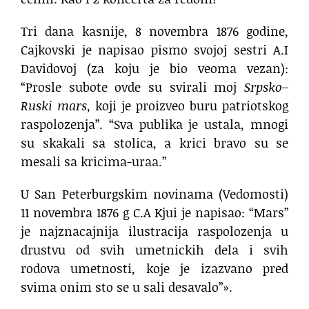
Tri dana kasnije, 8 novembra 1876 godine,
Cajkovski je napisao pismo svojoj sestri A.I
Davidovoj (za koju je bio veoma vezan):
“Prosle subote ovde su svirali moj
Srpsko–
Ruski mars
, koji je proizveo buru patriotskog
raspolozenja”. “Sva publika je ustala, mnogi
su skakali sa stolica, a krici bravo su se
mesali sa kricima-uraa.”
U San Peterburgskim novinama (Vedomosti)
11 novembra 1876 g C.A Kjui je napisao: “Mars”
je najznacajnija ilustracija raspolozenja u
drustvu od svih umetnickih dela i svih
rodova umetnosti, koje je izazvano pred
svima onim sto se u sali desavalo”».