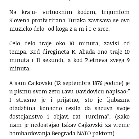
Na kraju- virtuoznim kodom, trijumfom
Slovena protiv tirana Turaka zavrsava se ovo
muzicko delo- od koga z a m i r e srce.
Celo delo traje oko 10 minuta, zavisi od
tempa. Kod diregineta K. Abada ono traje 10
minuta i 11 sekundi, a kod Pletneva svega 9
minuta.
A sam Cajkovski (12 septembra 1876 godine) je
u pismu svom zetu Lavu Davidovicu napisao:”
I strasno je i prijatno, sto je ljubazna
otadzbina konacno resila da sacuva svoje
dostojanstvo i objavi rat Turcima”. (Kako
nam je nedostajao takav Cajkovski za vreme
bombardovanja Beograda NATO paktom).