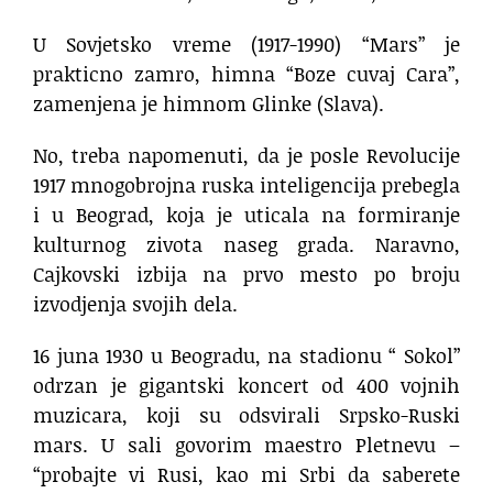
U Sovjetsko vreme (1917-1990) “Mars” je
prakticno zamro, himna “Boze cuvaj Cara”,
zamenjena je himnom Glinke (Slava).
No, treba napomenuti, da je posle Revolucije
1917 mnogobrojna ruska inteligencija prebegla
i u Beograd, koja je uticala na formiranje
kulturnog zivota naseg grada. Naravno,
Cajkovski izbija na prvo mesto po broju
izvodjenja svojih dela.
16 juna 1930 u Beogradu, na stadionu “ Sokol”
odrzan je gigantski koncert od 400 vojnih
muzicara, koji su odsvirali Srpsko-Ruski
mars. U sali govorim maestro Pletnevu –
“probajte vi Rusi, kao mi Srbi da saberete