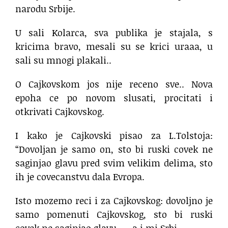
narodu Srbije.
U sali Kolarca, sva publika je stajala, s
kricima bravo, mesali su se krici uraaa, u
sali su mnogi plakali..
O Cajkovskom jos nije receno sve.. Nova
epoha ce po novom slusati, procitati i
otkrivati Cajkovskog.
I kako je Cajkovski pisao za L.Tolstoja:
“Dovoljan je samo on, sto bi ruski covek ne
saginjao glavu pred svim velikim delima, sto
ih je covecanstvu dala Evropa.
Isto mozemo reci i za Cajkovskog: dovoljno je
samo pomenuti Cajkovskog, sto bi ruski
covek ne saginjao glavu….. a i mi Srbi….