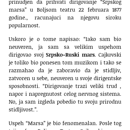
prinudjen da prihvati dirigovanje “Srpskog
marsa” u Boljsom teatru 22 februara 1877
godine., racunajuci na njegovu siroku
popularnost.
Uskoro je o tome napisao: “Iako sam bio
neuveren, ja sam sa velikim uspehom
dirigovao svoj
Srpsko-Ruski mars
. Cajkovski
je toliko bio ponesen tom muzikom i tako se
razmahao da je zaboravio da je stidljiv,
zatvoren u sebe, neuveren u svoje dirigentske
sposobnosti. “Dirigovanje trazi veliki trud ,
napor i napregnutost celog nervnog sistema.
No, ja sam izgleda pobedio tu svoju prirodnu
stidljivost.”.
Uspeh “Marsa” je bio fenomenalan. Posle tog