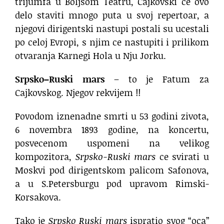
trijumfa u Boljsom Teatru, Cajkovski ce ovo
delo staviti mnogo puta u svoj repertoar, a
njegovi dirigentski nastupi postali su ucestali
po celoj Evropi, s njim ce nastupiti i prilikom
otvaranja Karnegi Hola u Nju Jorku.
Srpsko–Ruski mars
– to je Fatum za
Cajkovskog. Njegov rekvijem !!
Povodom iznenadne smrti u 53 godini zivota,
6 novembra 1893 godine, na koncertu,
posvecenom uspomeni na velikog
kompozitora,
Srpsko-Ruski mars
ce svirati u
Moskvi pod dirigentskom palicom Safonova,
a u S.Petersburgu pod upravom Rimski-
Korsakova.
Tako je
Srpsko Ruski mars
ispratio svog “oca”