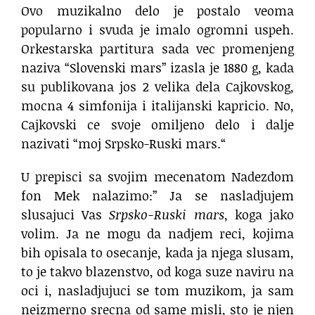
Ovo muzikalno delo je postalo veoma
popularno i svuda je imalo ogromni uspeh.
Orkestarska partitura sada vec promenjeng
naziva “Slovenski mars” izasla je 1880 g, kada
su publikovana jos 2 velika dela Cajkovskog,
mocna 4 simfonija i italijanski kapricio. No,
Cajkovski ce svoje omiljeno delo i dalje
nazivati “moj Srpsko-Ruski mars.“
U prepisci sa svojim mecenatom Nadezdom
fon Mek nalazimo:” Ja se nasladjujem
slusajuci Vas
Srpsko-Ruski mars
, koga jako
volim. Ja ne mogu da nadjem reci, kojima
bih opisala to osecanje, kada ja njega slusam,
to je takvo blazenstvo, od koga suze naviru na
oci i, nasladjujuci se tom muzikom, ja sam
neizmerno srecna od same misli, sto je njen