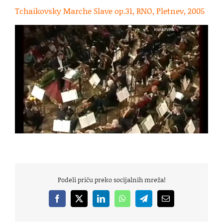
Tchaikovsky Marche Slave op.31, RNO, Pletnev, 2005
Podeli priču preko socijalnih mreža!
Facebook
X
LinkedIn
WhatsApp
Telegram
Email