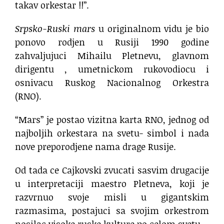
takav orkestar !!”.
Srpsko-Ruski mars
u originalnom vidu je bio
ponovo rodjen u Rusiji 1990 godine
zahvaljujuci Mihailu Pletnevu, glavnom
dirigentu , umetnickom rukovodiocu i
osnivacu Ruskog Nacionalnog Orkestra
(RNO).
“Mars” je postao vizitna karta RNO, jednog od
najboljih orkestara na svetu- simbol i nada
nove preporodjene nama drage Rusije.
Od tada ce Cajkovski zvucati sasvim drugacije
u interpretaciji maestro Pletneva, koji je
razvrnuo svoje misli u gigantskim
razmasima, postajuci sa svojim orkestrom
nosilac visoke ruske kulture po celom svetu.