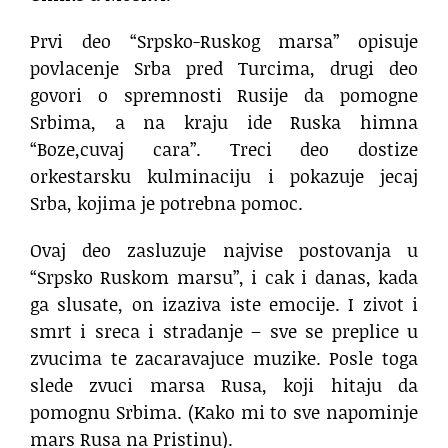
Prvi deo “Srpsko-Ruskog marsa” opisuje
povlacenje Srba pred Turcima, drugi deo
govori o spremnosti Rusije da pomogne
Srbima, a na kraju ide Ruska himna
“Boze,cuvaj cara”. Treci deo dostize
orkestarsku kulminaciju i pokazuje jecaj
Srba, kojima je potrebna pomoc.
Ovaj deo zasluzuje najvise postovanja u
“Srpsko Ruskom marsu”, i cak i danas, kada
ga slusate, on izaziva iste emocije. I zivot i
smrt i sreca i stradanje – sve se preplice u
zvucima te zacaravajuce muzike. Posle toga
slede zvuci marsa Rusa, koji hitaju da
pomognu Srbima. (Kako mi to sve napominje
mars Rusa na Pristinu).