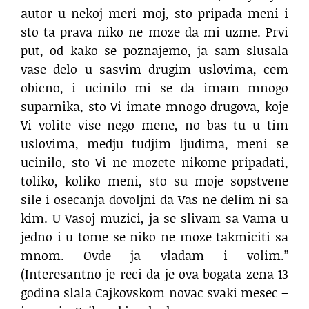
autor u nekoj meri moj, sto pripada meni i
sto ta prava niko ne moze da mi uzme. Prvi
put, od kako se poznajemo, ja sam slusala
vase delo u sasvim drugim uslovima, cem
obicno, i ucinilo mi se da imam mnogo
suparnika, sto Vi imate mnogo drugova, koje
Vi volite vise nego mene, no bas tu u tim
uslovima, medju tudjim ljudima, meni se
ucinilo, sto Vi ne mozete nikome pripadati,
toliko, koliko meni, sto su moje sopstvene
sile i osecanja dovoljni da Vas ne delim ni sa
kim. U Vasoj muzici, ja se slivam sa Vama u
jedno i u tome se niko ne moze takmiciti sa
mnom. Ovde ja vladam i volim.”
(Interesantno je reci da je ova bogata zena 13
godina slala Cajkovskom novac svaki mesec –