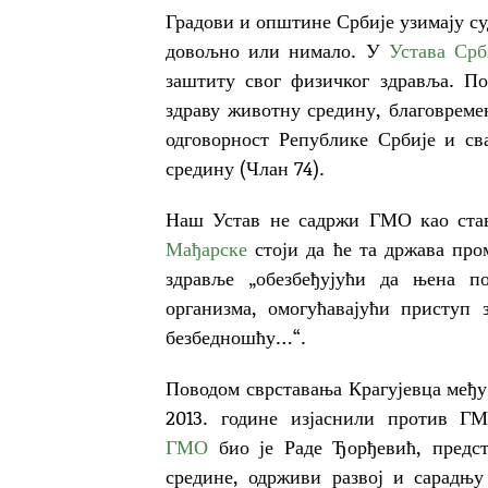
Градови и општине Србије узимају суд
довољно или нимало. У
Устава Срб
заштиту свог физичког здравља. По
здраву животну средину, благовреме
одговорност Републике Србије и св
средину (Члан 74).
Наш Устав не садржи ГМО као став
Мађарске
стоји да ће та држава про
здравље „обезбеђујући да њена п
организма, омогућавајући приступ 
безбедношћу…“.
Поводом сврставања Крагујевца међ
2013. године изјаснили против ГМ
ГМО
био је Раде Ђорђевић, предст
средине, одрживи развој и сарадњ