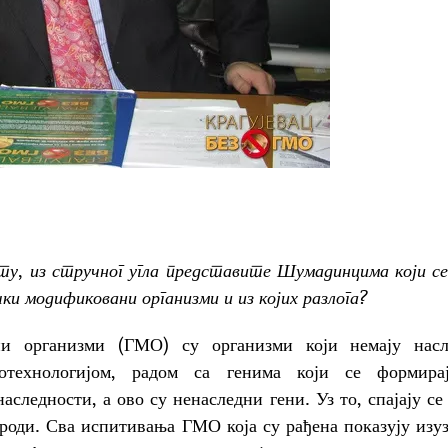
ту, из стручног угла представите Шумадинцима који с
ки модификовани организми и из којих разлога?
ни организми (ГМО) су организми који немају насл
отехнологијом, радом са генима који се формира
наследности, а ово су ненаследни гени. Уз то, спајају се
роди. Сва испитивања ГМО која су рађена показују изу