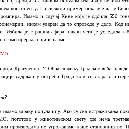
нашој Србији. Са таквом понудом изазивају велики от
нашем континенту. Најсвежији пример показује да је Евр
ромпира. Имамо и случај Кине која је одбила 550 то
ронамерни, нисам уверен да то спроводе у дело.
Код н
. Избила је страшна афера, након чега је уследила за
на само прерада сојине сачме.
ГМО
орији Крагујевца. У Образложењу Градског већа наведе
рације садржан у потреби Града који се стара о интер
реч?
да имамо здраву популацију. Ако су сва истраживања пок
МО, поготово у животињском свету где нема третма
аквим производима не угрожавамо наше становништво. 