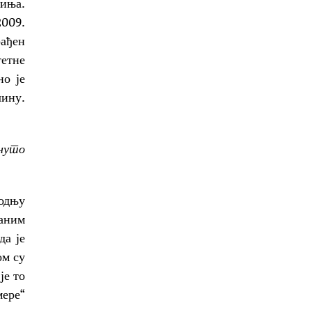
тиња.
2009.
ађен
тетне
но је
лину.
кнуто
водњу
ћаним
да је
ом су
је то
мере“