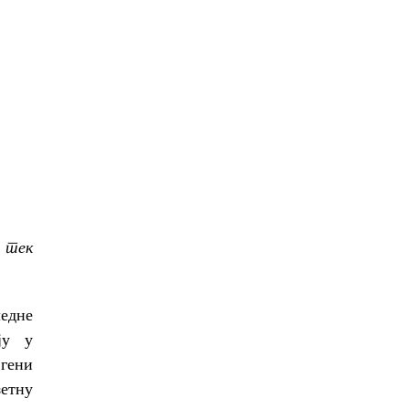
е тек
едне
ју у
 гени
зетну