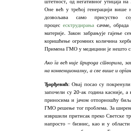
штетност, од негативног утицаја на
Оне већ у трећој генерацији више 
дозвољава само присуство с
процес
есктрудирања
сачме, обрада 
материје. Закон забрањује гајење с
коришћење огромних количина херб
Примена ГМО у медицини је нешто с
Ако га већ није природа створила, 
на конвенционалну, а све више и орг
Ђорђевић
: Овај посао су покренул
започели су 20-ак година касније, 
приносима и јачом отпорношћу биљак
ГМО решење тог проблема. За ширење
извршили притисак преко Светске трг
напросто – бизнис, као и у области