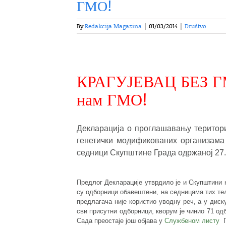
ГМО!
By
Redakcija Magazina
|
01/03/2014
|
Društvo
КРАГУЈЕВАЦ БЕЗ 
нам ГМО!
Декларација о проглашавању териториј
генетички модификованих организама 
седници Скупштине Града одржаној 27.
Предлог Декларације утврдило је и Скупштини
су одборници обавештени, на седницама тих те
предлагача није користио уводну реч, а у диск
сви присутни одборници, кворум је чинио 71 од
Сада преостаје још објава у
Службеном листу
Г