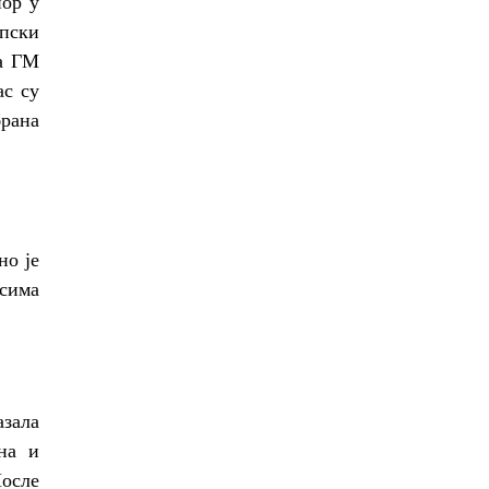
пор у
опски
на ГМ
ас су
брана
но је
есима
азала
на и
После