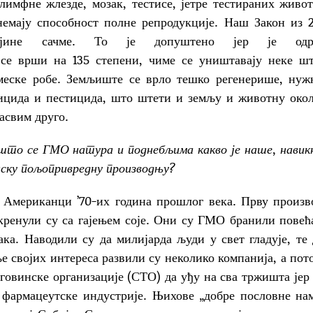
 лимфне жлезде, мозак, тестисе, јетре тестираних живо
немају способност полне репродукције. Наш Закон из 
ојине сачме. То је допуштено јер је одр
се врши на 135 степени, чиме се уништавају неке ш
емеске робе. Земљиште се врло тешко регенерише, нуж
ицида и пестицида, што штети и земљу и животну око
асвим друго.
зашто се ГМО натура и поднебљима какво је наше, нави
анску пољопривредну производњу?
и Американци ’70-их година прошлог века. Прву произ
а кренули су са гајењем соје. Они су ГМО бранили пове
а. Наводили су да милијарда људи у свет гладује, те 
 својих интереса развили су неколико компанија, а пот
овинске организације (СТО) да уђу на сва тржишта јер 
 фармацеутске индустрије. Њихове „добре пословне на