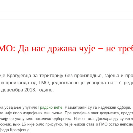
ГМО:
Да нас држава чује – не тре
е Крагујевца за територију без производње, гајења и пр
и производа од ГМО, једногласно је усвојена на 17. ред
 децембра 2013. године.
 на усвајање упутило
Градско веће
. Разматрали су га надлежни одбори, 
ла није било издвојених мишљења. Пре усвајања овог документа, предс
усију се укључило неколико одборника. Након тога, Декларацију су изг
борник, њих 16 није било присутно, те је њихов став о ГМО остао непозн
рада Крагујевца.