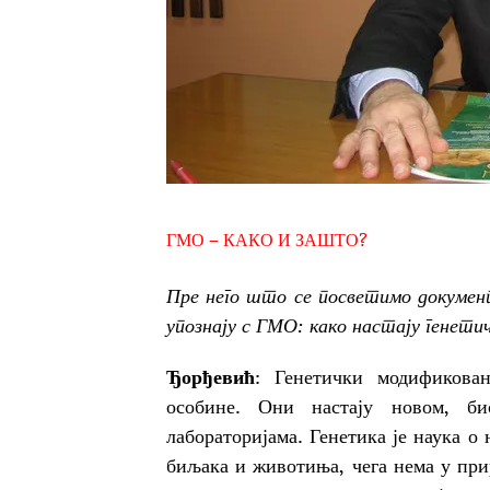
ГМО – КАКО И ЗАШТО?
Пре него што се посветимо докумен
упознају с ГМО: како настају генетич
Ђорђевић
: Генетички модификова
особине. Они настају новом, би
лабораторијама. Генетика је наука о 
биљака и животиња, чега нема у при