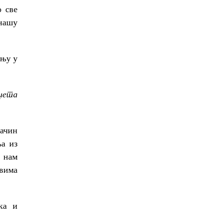
о све
 нашу
дњу у
уџета
начин
ња из
 нам
твима
ка и