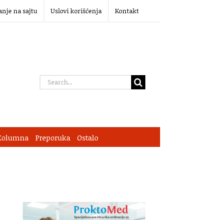
anje na sajtu
Uslovi korišćenja
Kontakt
Search
for:
Kolumna
Preporuka
Ostalo