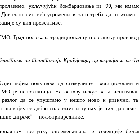
пролазимо, укључујући бомбардовање из ’99, ми имам
у. Довољно смо већ угрожени и зато треба да штитимо
рације су вид превентиве.
ГМО, Град подржава традиционалну и органску произво
ластима на територији Крагујевца, од издвајања из б
 буџет којим покушава да стимулише традиционални 
 ГМО је непознаница. На основу искуства и испитива
 разлог да се упуштамо у нешто ново и ризично, та
“ на којем се добро сналазимо и ту нам је циљ да средс
ишне „играче“ – пољопривреднике.
ионалном поступку оплемењивања и селекције биља