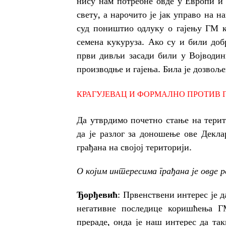
нису нам потребне овде у Европи и 
свету, а нарочито је јак управо на 
суд поништио одлуку о гајењу ГМ к
семена кукуруза. Ако су и били доб
први дивљи засади били у Војводини
производње и гајења. Била је дозвоље
КРАГУЈЕВАЦ И ФОРМАЛНО ПРОТИВ 
Да утврдимо почетно стање на терит
да је разлог за доношење ове Декла
грађана на својој територији.
О којим интересима грађана је овде 
Ђорђевић
: Првенствени интерес је 
негативне последице коришћења Г
прераде, онда је наш интерес да т