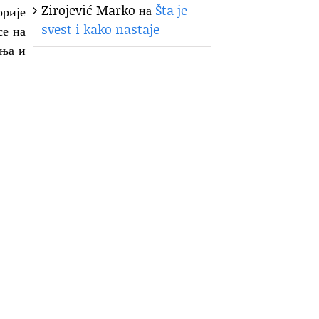
Zirojević Marko
на
Šta je
орије
svest i kako nastaje
се на
ења и