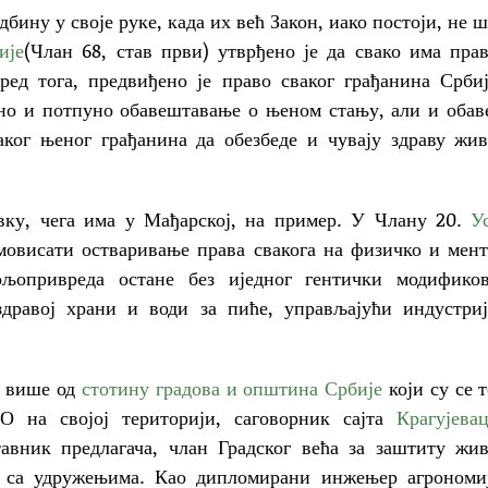
бину у своје руке, када их већ Закон, иако постоји, не 
ије
(Члан 68, став први) утврђено је да свако има пра
ред тога, предвиђено је право сваког грађанина Срби
но и потпуно обавештавање о њеном стању, али и обав
аког њеног грађанина да обезбеде и чувају здраву жи
ку, чега има у Мађарској, на пример. У Члану 20.
У
мовисати остваривање права свакога на физичко и мен
ољопривреда остане без иједног гентички модификов
здравој храни и води за пиће, управљајући индустри
у више од
стотину градова и општина Србије
који су се 
О на својој територији, саговорник сајта
Крагујева
авник предлагача, члан Градског већа за заштиту жи
у са удружењима. Као дипломирани инжењер агрономи