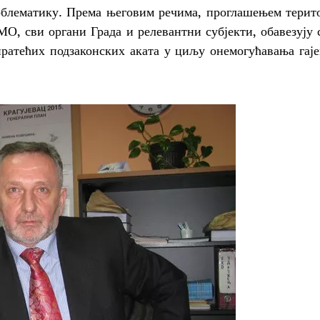
облематику
. Према његовим речима, проглашењем терит
МО, сви органи Града и релевантни субјекти, обавезују 
ратећих подзаконских аката у циљу онемогућавања гај