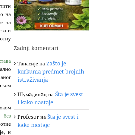
штити
во на
је на
еза и
вотну
Zadnji komentari
става
Танасије
на
Zašto je
тално
kurkuma predmet brojnih
аног
istraživanja
јском
Шумaдинaц
на
Šta je svest
i kako nastaje
током
ц без
Profesor
на
Šta je svest i
вотне
kako nastaje
је, и