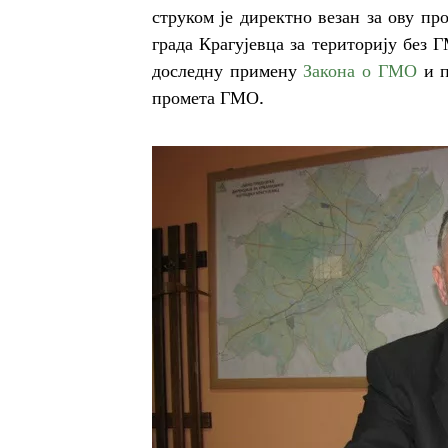
струком је директно везан за ову пр
града Крагујевца за територију без Г
доследну примену
Закона о ГМО
и п
промета ГМО.