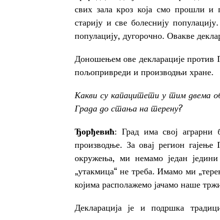
свих зала кроз која смо прошли и 
старију и све болеснију популациј
популацију, дугорочно. Овакве декла
Доношењем ове декларације против 
пољопривреди и производњи хране.
Какви су капацитети у тим двема об
Града до стања на терену?
Ђорђевић
: Град има свој аграрни
производње. За овај регион гајење
окружења, ми немамо један једини
„утакмица“ не треба. Имамо ми „терен
којима располажемо јачамо наше трж
Декларација је и подршка традиц