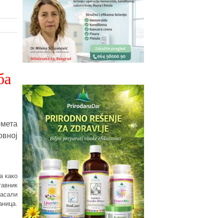
ба
омета
овној
а како
тавник
ласали
аница.