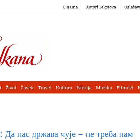
O nama
Autori Tekstova
Oglašav
t
Život
Čovek
Travel
Kultura
Istorija
Muzika
Filmovi
а нас држава чује – не треба нам