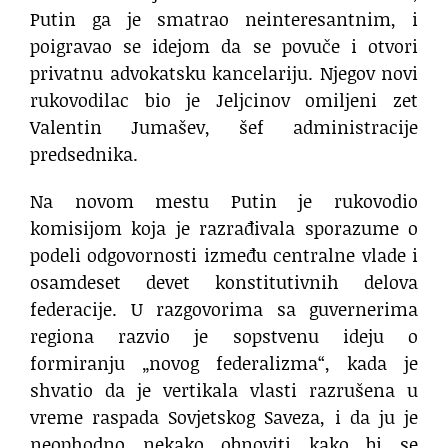
Putin ga je smatrao neinteresantnim, i
poigravao se idejom da se povuče i otvori
privatnu advokatsku kancelariju. Njegov novi
rukovodilac bio je Jeljcinov omiljeni zet
Valentin Jumašev, šef administracije
predsednika.
Na novom mestu Putin je rukovodio
komisijom koja je razrađivala sporazume o
podeli odgovornosti između centralne vlade i
osamdeset devet konstitutivnih delova
federacije. U razgovorima sa guvernerima
regiona razvio je sopstvenu ideju o
formiranju „novog federalizma“, kada je
shvatio da je vertikala vlasti razrušena u
vreme raspada Sovjetskog Saveza, i da ju je
neophodno nekako obnoviti kako bi se