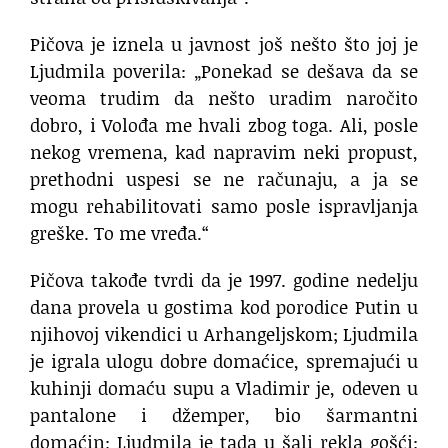
Pičova je iznela u javnost još nešto što joj je
Ljudmila poverila: „Ponekad se dešava da se
veoma trudim da nešto uradim naročito
dobro, i Volođa me hvali zbog toga. Ali, posle
nekog vremena, kad napravim neki propust,
prethodni uspesi se ne računaju, a ja se
mogu rehabilitovati samo posle ispravljanja
greške. To me vređa.“
Pičova takođe tvrdi da je 1997. godine nedelju
dana provela u gostima kod porodice Putin u
njihovoj vikendici u Arhangeljskom; Ljudmila
je igrala ulogu dobre domaćice, spremajući u
kuhinji domaću supu a Vladimir je, odeven u
pantalone i džemper, bio šarmantni
domaćin; Ljudmila je tada u šali rekla gošći: