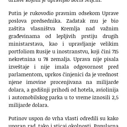
Putin je rukovodio pravnim odsekom Uprave
poslova predsednika. Zadatak mu je bio
zaštita vlasništva Kremlja nad važnim
građevinama od lepljivih prstiju drugih
ministarstava, kao i upravljanje velikim
portfoliom Rusije u inostranstvu, koji čini 715
nekretnina u 78 zemalja. Uprava nije pisala
izveštaje i nije imala odgovornost pred
parlamentom, uprkos činjenici da je vrednost
njene imovine procenjivana na milijarde
dolara, a godišnji prihodi od hotela, aviolinija
i automobilskog parka u to vreme iznosili 2,5
milijarde dolara.
Putinov uspon do vrha vlasti odredili su kako
uporan rad, tako i sticaj okolnosti. Popularna