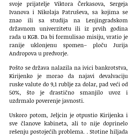
svoje prijatelje Viktora Čerkasova, Sergeja
Ivanova i Nikolaja Patruševa, sa kojima se
znao ili sa studija na Lenjingradskom
državnom univerzitetu ili iz prvih godina
rada u KGB. Da bi formulisao misiju, vratio je
ranije uklonjenu spomen– ploču Jurija
Andropova u predvorje.
Pošto se država nalazila na ivici bankrotstva,
Kirijenko je morao da najavi devalvaciju
ruske valute do 9,1 rublje za dolar, pad veći od
50%, što je drastično smanjilo uvoz i
uzdrmalo poverenje javnosti.
Uskoro potom, Jeljcin je otpustio Kirijenka i
sve članove kabineta, ali to nije doprinelo
rešenju postojećih problema. . Stotine hiljada