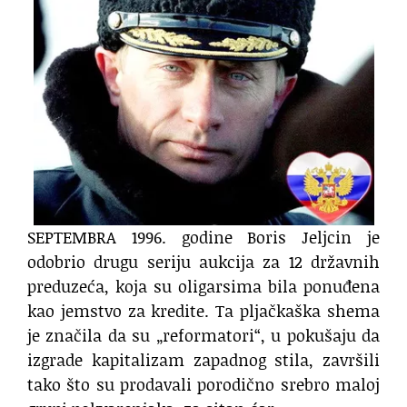
SEPTEMBRA 1996. godine Boris Jeljcin je
odobrio drugu seriju aukcija za 12 državnih
preduzeća, koja su oligarsima bila ponuđena
kao jemstvo za kredite. Ta pljačkaška shema
je značila da su „reformatori“, u pokušaju da
izgrade kapitalizam zapadnog stila, završili
tako što su prodavali porodično srebro maloj