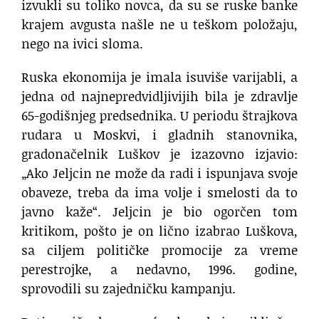
izvukli su toliko novca, da su se ruske banke
krajem avgusta našle ne u teškom položaju,
nego na ivici sloma.
Ruska ekonomija je imala isuviše varijabli, a
jedna od najnepredvidljivijih bila je zdravlje
65-godišnjeg predsednika. U periodu štrajkova
rudara u Moskvi, i gladnih stanovnika,
gradonačelnik Luškov je izazovno izjavio:
„Ako Jeljcin ne može da radi i ispunjava svoje
obaveze, treba da ima volje i smelosti da to
javno kaže“. Jeljcin je bio ogorčen tom
kritikom, pošto je on lično izabrao Luškova,
sa ciljem političke promocije za vreme
perestrojke, a nedavno, 1996. godine,
sprovodili su zajedničku kampanju.