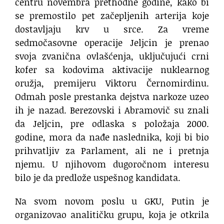
centru novembra prethodne godine, kako bi
se premostilo pet začepljenih arterija koje
dostavljaju krv u srce. Za vreme
sedmočasovne operacije Jeljcin je prenao
svoja zvanična ovlašćenja, uključujući crni
kofer sa kodovima aktivacije nuklearnog
oružja, premijeru Viktoru Černomirdinu.
Odmah posle prestanka dejstva narkoze uzeo
ih je nazad. Berezovski i Abramovič su znali
da Jeljcin, pre odlaska s položaja 2000.
godine, mora da nađe naslednika, koji bi bio
prihvatljiv za Parlament, ali ne i pretnja
njemu. U njihovom dugoročnom interesu
bilo je da predlože uspešnog kandidata.
Na svom novom poslu u GKU, Putin je
organizovao analitičku grupu, koja je otkrila