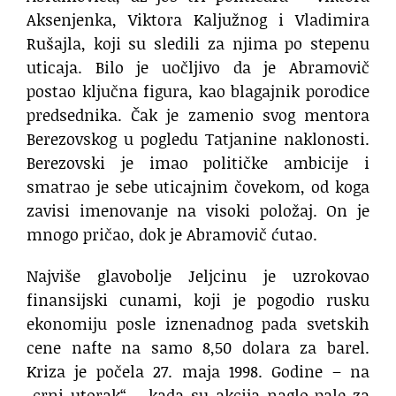
Aksenjenka, Viktora Kaljužnog i Vladimira
Rušajla, koji su sledili za njima po stepenu
uticaja. Bilo je uočljivo da je Abramovič
postao ključna figura, kao blagajnik porodice
predsednika. Čak je zamenio svog mentora
Berezovskog u pogledu Tatjanine naklonosti.
Berezovski je imao političke ambicije i
smatrao je sebe uticajnim čovekom, od koga
zavisi imenovanje na visoki položaj. On je
mnogo pričao, dok je Abramovič ćutao.
Najviše glavobolje Jeljcinu je uzrokovao
finansijski cunami, koji je pogodio rusku
ekonomiju posle iznenadnog pada svetskih
cene nafte na samo 8,50 dolara za barel.
Kriza je počela 27. maja 1998. Godine – na
„crni utorak“ – kada su akcija naglo pale za