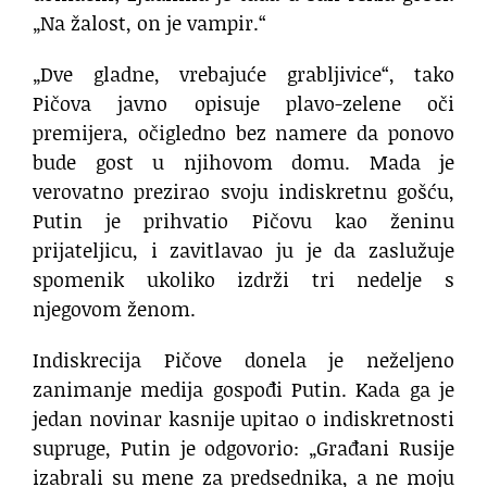
„Na žalost, on je vampir.“
„Dve gladne, vrebajuće grabljivice“, tako
Pičova javno opisuje plavo-zelene oči
premijera, očigledno bez namere da ponovo
bude gost u njihovom domu. Mada je
verovatno prezirao svoju indiskretnu gošću,
Putin je prihvatio Pičovu kao ženinu
prijateljicu, i zavitlavao ju je da zaslužuje
spomenik ukoliko izdrži tri nedelje s
njegovom ženom.
Indiskrecija Pičove donela je neželjeno
zanimanje medija gospođi Putin. Kada ga je
jedan novinar kasnije upitao o indiskretnosti
supruge, Putin je odgovorio: „Građani Rusije
izabrali su mene za predsednika, a ne moju