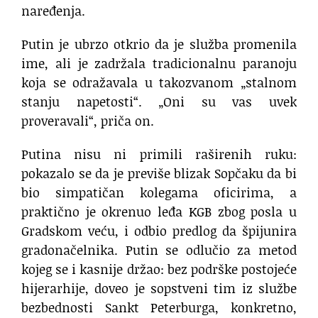
naređenja.
Putin je ubrzo otkrio da je služba promenila
ime, ali je zadržala tradicionalnu paranoju
koja se odražavala u takozvanom „stalnom
stanju napetosti“. „Oni su vas uvek
proveravali“, priča on.
Putina nisu ni primili raširenih ruku:
pokazalo se da je previše blizak Sopčaku da bi
bio simpatičan kolegama oficirima, a
praktično je okrenuo leđa KGB zbog posla u
Gradskom veću, i odbio predlog da špijunira
gradonačelnika. Putin se odlučio za metod
kojeg se i kasnije držao: bez podrške postojeće
hijerarhije, doveo je sopstveni tim iz službe
bezbednosti Sankt Peterburga, konkretno,