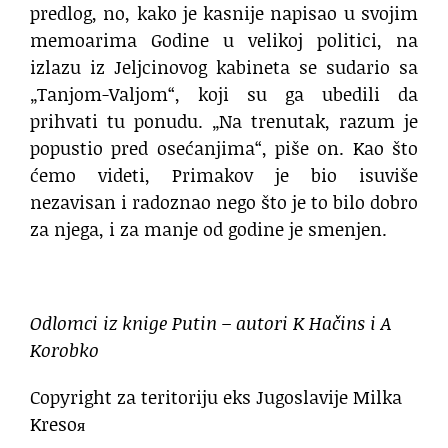
predlog, no, kako je kasnije napisao u svojim
memoarima Godine u velikoj politici, na
izlazu iz Jeljcinovog kabineta se sudario sa
„Tanjom-Valjom“, koji su ga ubedili da
prihvati tu ponudu. „Na trenutak, razum je
popustio pred osećanjima“, piše on. Kao što
ćemo videti, Primakov je bio isuviše
nezavisan i radoznao nego što je to bilo dobro
za njega, i za manje od godine je smenjen.
Odlomci iz knige Putin – autori K Hačins i A
Korobko
Copyright za teritoriju eks Jugoslavije Milka
Kresoя