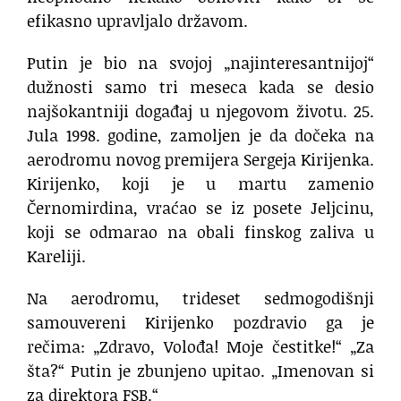
efikasno upravljalo državom.
Putin je bio na svojoj „najinteresantnijoj“
dužnosti samo tri meseca kada se desio
najšokantniji događaj u njegovom životu. 25.
Jula 1998. godine, zamoljen je da dočeka na
aerodromu novog premijera Sergeja Kirijenka.
Kirijenko, koji je u martu zamenio
Černomirdina, vraćao se iz posete Jeljcinu,
koji se odmarao na obali finskog zaliva u
Kareliji.
Na aerodromu, trideset sedmogodišnji
samouvereni Kirijenko pozdravio ga je
rečima: „Zdravo, Volođa! Moje čestitke!“ „Za
šta?“ Putin je zbunjeno upitao. „Imenovan si
za direktora FSB.“