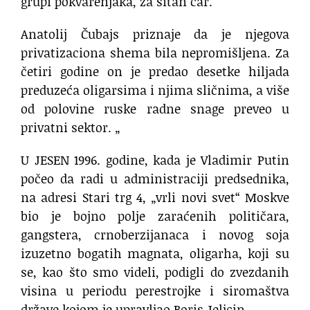
grupi pokvarenjaka, za sitan ćar.
Anatolij Čubajs priznaje da je njegova
privatizaciona shema bila nepromišljena. Za
četiri godine on je predao desetke hiljada
preduzeća oligarsima i njima sličnima, a više
od polovine ruske radne snage preveo u
privatni sektor. „
U JESEN 1996. godine, kada je Vladimir Putin
počeo da radi u administraciji predsednika,
na adresi Stari trg 4, „vrli novi svet“ Moskve
bio je bojno polje zaraćenih političara,
gangstera, crnoberzijanaca i novog soja
izuzetno bogatih magnata, oligarha, koji su
se, kao što smo videli, podigli do zvezdanih
visina u periodu perestrojke i siromaštva
države kojom je upravljao Boris Jeljcin.