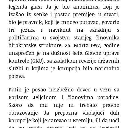
legenda glasi da je bio anonimus, koji je
izašao iz senke i postao premijer; u stvari,
bio je pravnik, koji je mnogo putovao, govorio
tri jezika i naviknut na saradnju s
političarima u svojstvu starijeg činovnika
birokratske strukture. 26. Marta 1997, godine
unapređen je na dužnost šefa Glavne uprave
kontrole (GKU), sa zadatkom revizije državnih
službi u kojima je korupcija bila normalna
pojava.
Putin je posao neizbežno doveo u vezu sa
Borisom Jeljcinom i članovima porodice.
Skoro da mu nije ni trebalo pravno
obrazovanje da prepozna vladajući duh
korupcije koji je carevao u Kremlju, ili da uoči