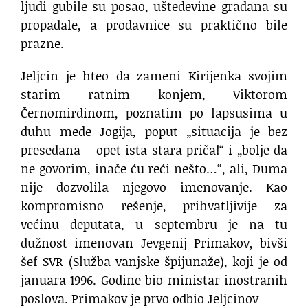
ljudi gubile su posao, ušteđevine građana su
propadale, a prodavnice su praktično bile
prazne.
Jeljcin je hteo da zameni Kirijenka svojim
starim ratnim konjem, Viktorom
Černomirdinom, poznatim po lapsusima u
duhu mede Jogija, poput „situacija je bez
presedana – opet ista stara priča!“ i „bolje da
ne govorim, inače ću reći nešto…“, ali, Duma
nije dozvolila njegovo imenovanje. Kao
kompromisno rešenje, prihvatljivije za
većinu deputata, u septembru je na tu
dužnost imenovan Jevgenij Primakov, bivši
šef SVR (Služba vanjske špijunaže), koji je od
januara 1996. Godine bio ministar inostranih
poslova. Primakov je prvo odbio Jeljcinov