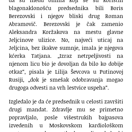
da su među onima koji se su koristili
blagonaklonošću predsednika bili Boris
Berezovski i njegov bliski drug Roman
Abramovič. Berezovski je čak zamenio
Aleksandra Koržakova na mestu glavne
Jeljcinove ulizice. No, najveći uticaj na
Jeljcina, bez ikakve sumnje, imala je njegova
kćerka Tatjana. „Izraz netrpeljivosti na
njenom licu bio je dovoljan da bilo ko dobije
otkaz“, pisala je Lilija Ševcova u Putinovoj
Rusiji, „dok je smešak odobravanja mogao
drugoga odvesti na vrh lestvice uspeha“.
Izgledalo je da će predsednik u celosti završiti
drugi mandat. Zdravlje mu se primetno
popravljalo, posle višestrukih bajpasova
izvedenih u Moskovskom kardiološkom