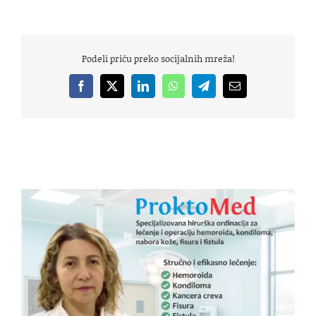
Podeli priču preko socijalnih mreža!
Facebook
X
LinkedIn
WhatsApp
Telegram
Email