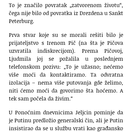
To je značilo povratak „zatvorenom životu“,
čega nije bilo od povratka iz Drezdena u Sankt
Peterburg.
Prva stvar koje su se morali rešiti bilo je
prijateljstvo s Irenom Pič (na šta je Pičova
uzvratila indiskrecijom). Prema Pičovoj,
Ljudmila joj se požalila u poslednjem
telefonskom pozivu: „To je užasno; nećemo
više moći da kontaktiramo. Ta odvratna
izolacija – nema više putovanja gde želimo,
niti ćemo moći da govorimo šta hoćemo. A
tek sam počela da živim.“
U Ponoćnim dnevnicima Jeljcin pominje da
je Putinu predložio generalski čin, ali je Putin
insistirao da se u službu vrati kao građansko