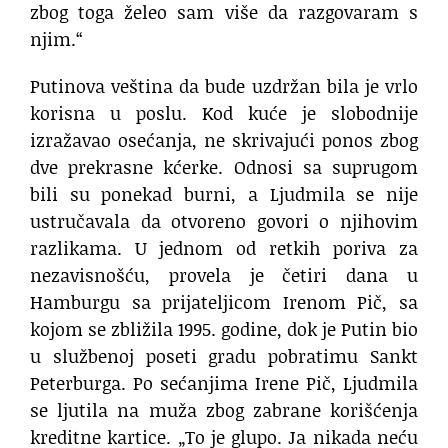
zbog toga želeo sam više da razgovaram s
njim.“
Putinova veština da bude uzdržan bila je vrlo
korisna u poslu. Kod kuće je slobodnije
izražavao osećanja, ne skrivajući ponos zbog
dve prekrasne kćerke. Odnosi sa suprugom
bili su ponekad burni, a Ljudmila se nije
ustručavala da otvoreno govori o njihovim
razlikama. U jednom od retkih poriva za
nezavisnošću, provela je četiri dana u
Hamburgu sa prijateljicom Irenom Pič, sa
kojom se zbližila 1995. godine, dok je Putin bio
u službenoj poseti gradu pobratimu Sankt
Peterburga. Po sećanjima Irene Pič, Ljudmila
se ljutila na muža zbog zabrane korišćenja
kreditne kartice. „To je glupo. Ja nikada neću