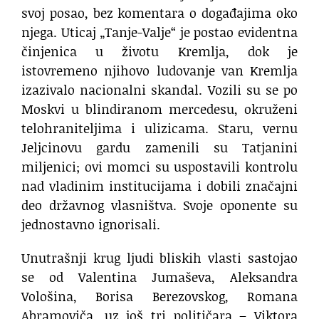
svoj posao, bez komentara o događajima oko
njega. Uticaj „Tanje-Valje“ je postao evidentna
činjenica u životu Kremlja, dok je
istovremeno njihovo ludovanje van Kremlja
izazivalo nacionalni skandal. Vozili su se po
Moskvi u blindiranom mercedesu, okruženi
telohraniteljima i ulizicama. Staru, vernu
Jeljcinovu gardu zamenili su Tatjanini
miljenici; ovi momci su uspostavili kontrolu
nad vladinim institucijama i dobili značajni
deo državnog vlasništva. Svoje oponente su
jednostavno ignorisali.
Unutrašnji krug ljudi bliskih vlasti sastojao
se od Valentina Jumaševa, Aleksandra
Vološina, Borisa Berezovskog, Romana
Abramoviča, uz još tri političara – Viktora