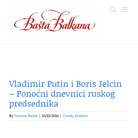
Skip
to
content
Vladimir Putin i Boris Jelcin
– Ponoćni dnevnici ruskog
predsednika
By
Teslina Bašta
|
01/13/2014
|
Čovek
,
Društvo
.