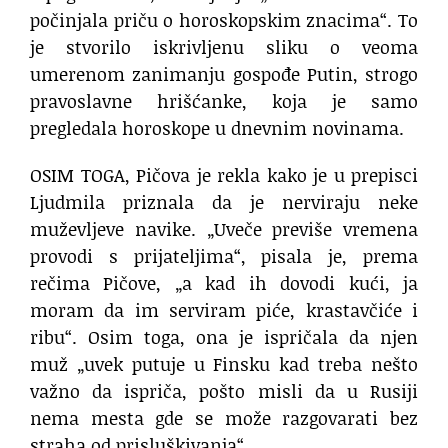
počinjala priču o horoskopskim znacima“. To
je stvorilo iskrivljenu sliku o veoma
umerenom zanimanju gospođe Putin, strogo
pravoslavne hrišćanke, koja je samo
pregledala horoskope u dnevnim novinama.
OSIM TOGA, Pičova je rekla kako je u prepisci
Ljudmila priznala da je nerviraju neke
muževljeve navike. „Uveče previše vremena
provodi s prijateljima“, pisala je, prema
rečima Pičove, „a kad ih dovodi kući, ja
moram da im serviram piće, krastavčiće i
ribu“. Osim toga, ona je ispričala da njen
muž „uvek putuje u Finsku kad treba nešto
važno da ispriča, pošto misli da u Rusiji
nema mesta gde se može razgovarati bez
straha od prisluškivanja“.