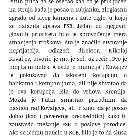
Putin priča da se osećao kao da je priključen
na struju kada je pošao u Lubjanku, zloglasnu
zgradu od sivog kamena i žute cigle, u kojoj
se nalazila uprava FSB. Jedan od njegovih
glavnih prioriteta bilo je sprovođenje mera
smanjenja troškova, što je značilo stvaranje
neprijatelja. Odlazeći direktor, Nikolaj
Kovaljev, otvorio je mu je sef, uz reči: „Ovo je
moj tajni notes. A ovde je municija“. Kovaljev
je pokušavao da iskoreni korupciju u
bankama i kompanijama, ali nije shvatao da
je ova korupcija išla do vrhova Kremlja.
Možda je Putin smatrao prirodnim da
nastavi rad Kovaljeva, ali je znao da je posao
dobio (kao i poverenje predsednika) kako bi
zaustavio mešanje FSB u poslove porodice.
Ako se ičemu naučio u KGB, bilo je to da sluša