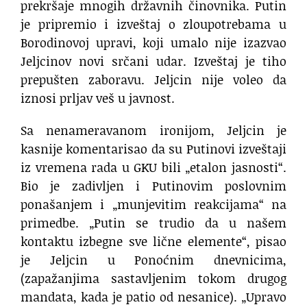
prekršaje mnogih državnih činovnika. Putin
je pripremio i izveštaj o zloupotrebama u
Borodinovoj upravi, koji umalo nije izazvao
Jeljcinov novi srčani udar. Izveštaj je tiho
prepušten zaboravu. Jeljcin nije voleo da
iznosi prljav veš u javnost.
Sa nenameravanom ironijom, Jeljcin je
kasnije komentarisao da su Putinovi izveštaji
iz vremena rada u GKU bili „etalon jasnosti“.
Bio je zadivljen i Putinovim poslovnim
ponašanjem i „munjevitim reakcijama“ na
primedbe. „Putin se trudio da u našem
kontaktu izbegne sve lične elemente“, pisao
je Jeljcin u Ponoćnim dnevnicima,
(zapažanjima sastavljenim tokom drugog
mandata, kada je patio od nesanice). „Upravo