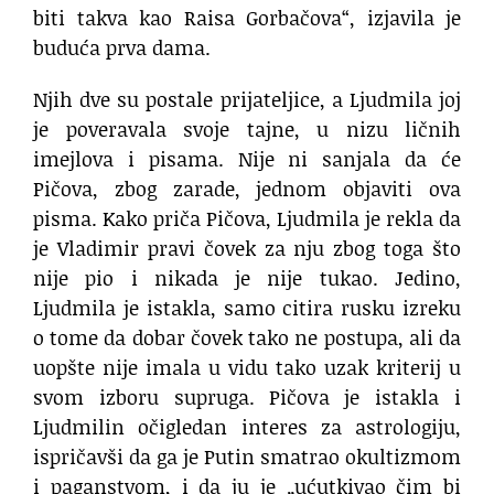
biti takva kao Raisa Gorbačova“, izjavila je
buduća prva dama.
Njih dve su postale prijateljice, a Ljudmila joj
je poveravala svoje tajne, u nizu ličnih
imejlova i pisama. Nije ni sanjala da će
Pičova, zbog zarade, jednom objaviti ova
pisma. Kako priča Pičova, Ljudmila je rekla da
je Vladimir pravi čovek za nju zbog toga što
nije pio i nikada je nije tukao. Jedino,
Ljudmila je istakla, samo citira rusku izreku
o tome da dobar čovek tako ne postupa, ali da
uopšte nije imala u vidu tako uzak kriterij u
svom izboru supruga. Pičova je istakla i
Ljudmilin očigledan interes za astrologiju,
ispričavši da ga je Putin smatrao okultizmom
i paganstvom, i da ju je „ućutkivao čim bi