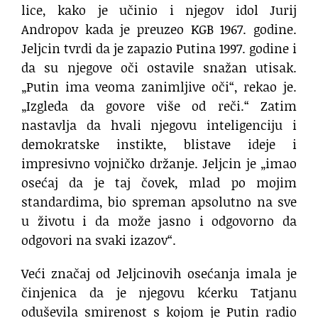
lice, kako je učinio i njegov idol Jurij
Andropov kada je preuzeo KGB 1967. godine.
Jeljcin tvrdi da je zapazio Putina 1997. godine i
da su njegove oči ostavile snažan utisak.
„Putin ima veoma zanimljive oči“, rekao je.
„Izgleda da govore više od reči.“ Zatim
nastavlja da hvali njegovu inteligenciju i
demokratske instikte, blistave ideje i
impresivno vojničko držanje. Jeljcin je „imao
osećaj da je taj čovek, mlad po mojim
standardima, bio spreman apsolutno na sve
u životu i da može jasno i odgovorno da
odgovori na svaki izazov“.
Veći značaj od Jeljcinovih osećanja imala je
činjenica da je njegovu kćerku Tatjanu
oduševila smirenost s kojom je Putin radio