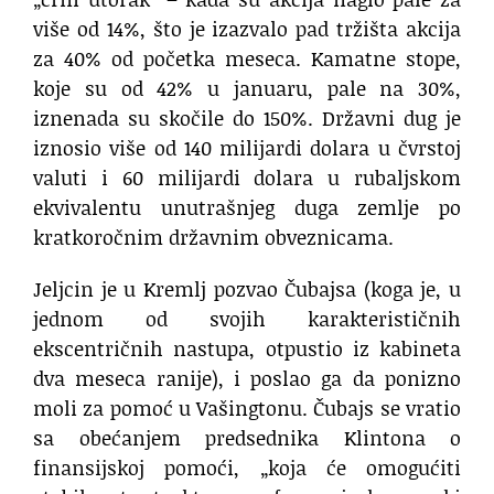
više od 14%, što je izazvalo pad tržišta akcija
za 40% od početka meseca. Kamatne stope,
koje su od 42% u januaru, pale na 30%,
iznenada su skočile do 150%. Državni dug je
iznosio više od 140 milijardi dolara u čvrstoj
valuti i 60 milijardi dolara u rubaljskom
ekvivalentu unutrašnjeg duga zemlje po
kratkoročnim državnim obveznicama.
Jeljcin je u Kremlj pozvao Čubajsa (koga je, u
jednom od svojih karakterističnih
ekscentričnih nastupa, otpustio iz kabineta
dva meseca ranije), i poslao ga da ponizno
moli za pomoć u Vašingtonu. Čubajs se vratio
sa obećanjem predsednika Klintona o
finansijskoj pomoći, „koja će omogućiti