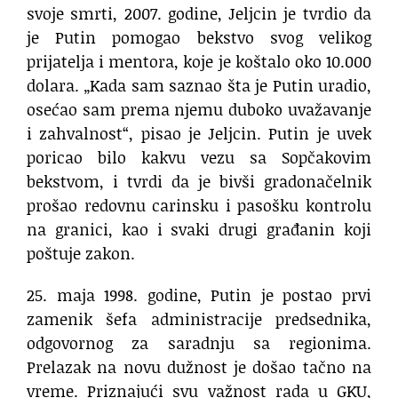
svoje smrti, 2007. godine, Jeljcin je tvrdio da
je Putin pomogao bekstvo svog velikog
prijatelja i mentora, koje je koštalo oko 10.000
dolara. „Kada sam saznao šta je Putin uradio,
osećao sam prema njemu duboko uvažavanje
i zahvalnost“, pisao je Jeljcin. Putin je uvek
poricao bilo kakvu vezu sa Sopčakovim
bekstvom, i tvrdi da je bivši gradonačelnik
prošao redovnu carinsku i pasošku kontrolu
na granici, kao i svaki drugi građanin koji
poštuje zakon.
25. maja 1998. godine, Putin je postao prvi
zamenik šefa administracije predsednika,
odgovornog za saradnju sa regionima.
Prelazak na novu dužnost je došao tačno na
vreme. Priznajući svu važnost rada u GKU,