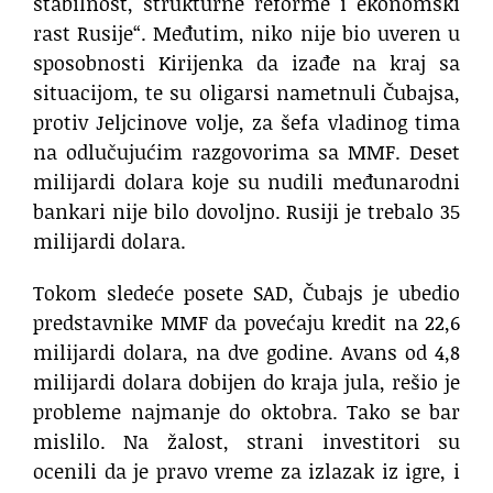
stabilnost, strukturne reforme i ekonomski
rast Rusije“. Međutim, niko nije bio uveren u
sposobnosti Kirijenka da izađe na kraj sa
situacijom, te su oligarsi nametnuli Čubajsa,
protiv Jeljcinove volje, za šefa vladinog tima
na odlučujućim razgovorima sa MMF. Deset
milijardi dolara koje su nudili međunarodni
bankari nije bilo dovoljno. Rusiji je trebalo 35
milijardi dolara.
Tokom sledeće posete SAD, Čubajs je ubedio
predstavnike MMF da povećaju kredit na 22,6
milijardi dolara, na dve godine. Avans od 4,8
milijardi dolara dobijen do kraja jula, rešio je
probleme najmanje do oktobra. Tako se bar
mislilo. Na žalost, strani investitori su
ocenili da je pravo vreme za izlazak iz igre, i