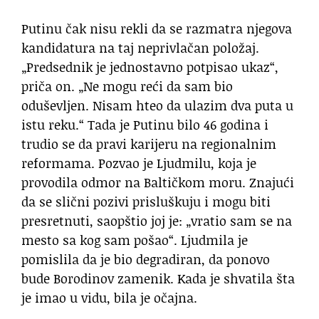
Putinu čak nisu rekli da se razmatra njegova
kandidatura na taj neprivlačan položaj.
„Predsednik je jednostavno potpisao ukaz“,
priča on. „Ne mogu reći da sam bio
oduševljen. Nisam hteo da ulazim dva puta u
istu reku.“ Tada je Putinu bilo 46 godina i
trudio se da pravi karijeru na regionalnim
reformama. Pozvao je Ljudmilu, koja je
provodila odmor na Baltičkom moru. Znajući
da se slični pozivi prisluškuju i mogu biti
presretnuti, saopštio joj je: „vratio sam se na
mesto sa kog sam pošao“. Ljudmila je
pomislila da je bio degradiran, da ponovo
bude Borodinov zamenik. Kada je shvatila šta
je imao u vidu, bila je očajna.