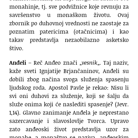
monahinje, tj. sve podvižnice koje revnuju za
savršenstvo u monaškom životu. Ovaj
zbornik po duhovnoj vrednosti ne zaostaje za
poznatim patericima (otačnicima) i kao
takav predstavlja nezaobilazno asketsko
štivo.
Anđeli
– Reč Anđeo znači „
vesnik
„. Taj naziv,
kaže sveti Ignjatije Brjančaninov, Anđeli su
dobili zbog načina svoga služenja spasenju
ljudskog roda. Apostol Pavle je rekao: Nisu li
svi oni duhovi za služenje, koji se šalju da
služe onima koji će naslediti spasenje? (Jevr.
1,14). Glavno zanimanje Anđela je neprestano
sazercavanje i slavoslovlje Tvorca. Upravo
zato anđeoski život predstavlja uzor za
monahe, a monaštvo se naziva „anđeoskim