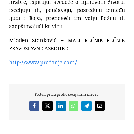
hrabre, ispituju, svedoče o njihovom životu,
isceljuju ih, poučavaju, posreduju između
ljudi i Boga, prenoseći im volju Božiju ili
saopštavajući krivicu.
Mladen Stanković – MALI REČNIK REČNIK
PRAVOSLAVNE ASKETIKE
http://www.predanje.com/
Podeli priču preko socijalnih mreža!
Facebook
X
LinkedIn
WhatsApp
Telegram
Email