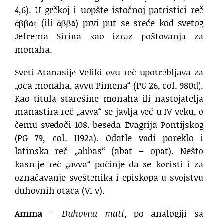
4,6). U grčkoj i uopšte istočnoj patristici reč
ἀββᾶς (ili ἀββᾶ) prvi put se sreće kod svetog
Jefrema Sirina kao izraz poštovanja za
monaha.
Sveti Atanasije Veliki ovu reč upotrebljava za
„oca monaha, avvu Pimena“ (PG 26, col. 980d).
Kao titula starešine monaha ili nastojatelja
manastira reč „avva“ se javlja već u IV veku, o
čemu svedoči 108. beseda Evagrija Pontijskog
(PG 79, col. 1192a). Odatle vodi poreklo i
latinska reč „abbas“ (abat – opat). Nešto
kasnije reč „avva“ počinje da se koristi i za
označavanje sveštenika i episkopa u svojstvu
duhovnih otaca (VI v).
Amma
–
Duhovna mati
, po analogiji sa