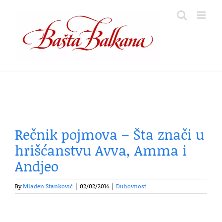
Skip
to
content
Rečnik pojmova – Šta znači u
hrišćanstvu Avva, Amma i
Andjeo
By
Mladen Stanković
|
02/02/2014
|
Duhovnost