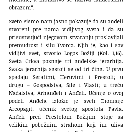
obrazom“.
Sveto Pismo nam jasno pokazuje da su anđeli
stvoreni pre nama vidljivog sveta i da su
prisustvujući njegovom stvaranju proslavljali
premudrost i silu Tvorca. Njih je, kao i sav
vidljivi svet, stvorio Logos Božiji (Kol. 1,16).
Sveta Crkva poznaje tri anđelske jerarhija.
Svaka jerarhija sastoji se od tri čina. U prvu
spadaju Serafimi, Heruvimi i Prestoli; u
drugu – Gospodstva, Sile i Vlasti; u treću
Načalstva, Arhanđeli i Anđeli. Učenje o ovoj
podeli Anđela izložio je sveti Dionisije
Areopagit, učenik svetog apostola Pavla.
Anđeli pred Prestolom Božijim stoje sa
velikim pobožnim strahom koji im uliva