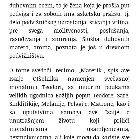
duhovnim ocem, to je žena koja je prošla put
podviga i za sobom ima asketsku praksu, tj.
delo podvižničkog uzrastanja, sticanja vrlina,
pre svega molitvenosti, poslušanja,
rasuđivanja i smirenja. Služba duhovnih
matera, amma, poznata je još u drevnom
podvižništvu.
O tome svedoči, recimo, „Materik“, spis ave
Isaije Otšelnika namenjen svečasnoj
monahinji Teodori, sa mudrim poukama
velikih ugodnica Božijih poput Teodore, Sare,
Sinklitikije, Melanije, Pelagije, Matrone, kao i
sa uputstvima samoga ave Isaije o
unutrašnjem životu koji priliči
monahinjama usamljenicama,
bezmolvnicama, ali koje mogu da koriste sve