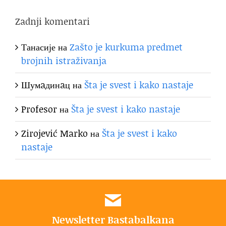
Zadnji komentari
Танасије
на
Zašto je kurkuma predmet
brojnih istraživanja
Шумaдинaц
на
Šta je svest i kako nastaje
Profesor
на
Šta je svest i kako nastaje
Zirojević Marko
на
Šta je svest i kako
nastaje
Newsletter Bastabalkana