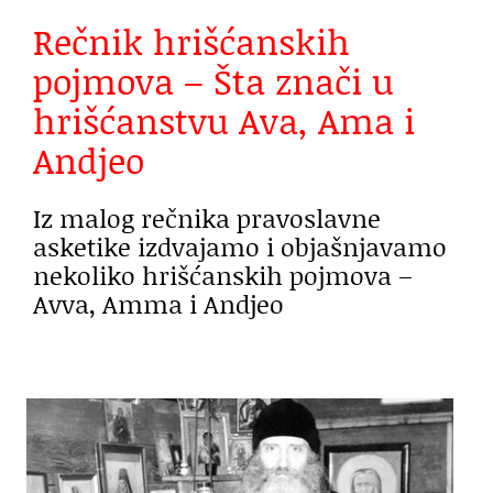
Rečnik hrišćanskih
pojmova – Šta znači u
hrišćanstvu Ava, Ama i
Andjeo
Iz malog rečnika pravoslavne
asketike izdvajamo i objašnjavamo
nekoliko hrišćanskih pojmova –
Avva, Amma i Andjeo