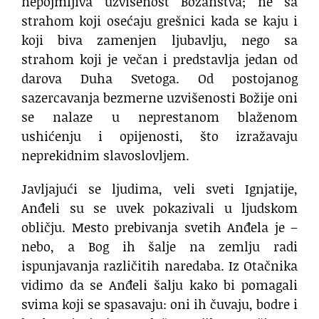
nepojmljiva uzvišenost Božanstva; ne sa
strahom koji osećaju grešnici kada se kaju i
koji biva zamenjen ljubavlju, nego sa
strahom koji je večan i predstavlja jedan od
darova Duha Svetoga. Od postojanog
sazercavanja bezmerne uzvišenosti Božije oni
se nalaze u neprestanom blaženom
ushićenju i opijenosti, što izražavaju
neprekidnim slavoslovljem.
Javljajući se ljudima, veli sveti Ignjatije,
Anđeli su se uvek pokazivali u ljudskom
obličju. Mesto prebivanja svetih Anđela je –
nebo, a Bog ih šalje na zemlju radi
ispunjavanja različitih naredaba. Iz Otačnika
vidimo da se Anđeli šalju kako bi pomagali
svima koji se spasavaju: oni ih čuvaju, bodre i