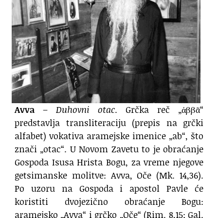
Avva
–
Duhovni otac
. Grčka reč „ἀββᾶ“
predstavlja transliteraciju (prepis na grčki
alfabet) vokativa aramejske imenice „ab“, što
znači „otac“. U Novom Zavetu to je obraćanje
Gospoda Isusa Hrista Bogu, za vreme njegove
getsimanske molitve: Avva, Oče (Mk. 14,36).
Po uzoru na Gospoda i apostol Pavle će
koristiti dvojezično obraćanje Bogu:
aramejsko „Avva“ i grčko „Oče“ (Rim. 8,15; Gal.