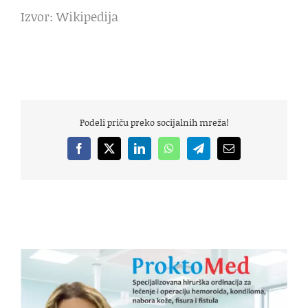
Izvor: Wikipedija
Podeli priču preko socijalnih mreža!
Facebook
X
LinkedIn
WhatsApp
Telegram
Email