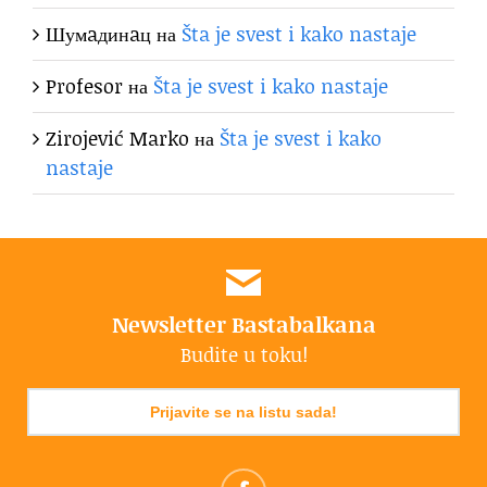
Шумaдинaц
на
Šta je svest i kako nastaje
Profesor
на
Šta je svest i kako nastaje
Zirojević Marko
на
Šta je svest i kako
nastaje
Newsletter Bastabalkana
Budite u toku!
Prijavite se na listu sada!