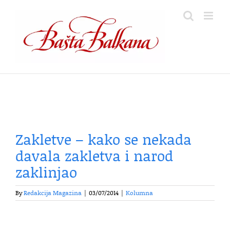
Skip
to
content
Zakletve – kako se nekada
davala zakletva i narod
zaklinjao
By
Redakcija Magazina
|
03/07/2014
|
Kolumna