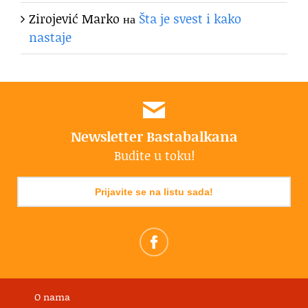
Zirojević Marko
на
Šta je svest i kako
nastaje
Newsletter Bastabalkana
Budite u toku!
Prijavite se na listu sada!
O nama