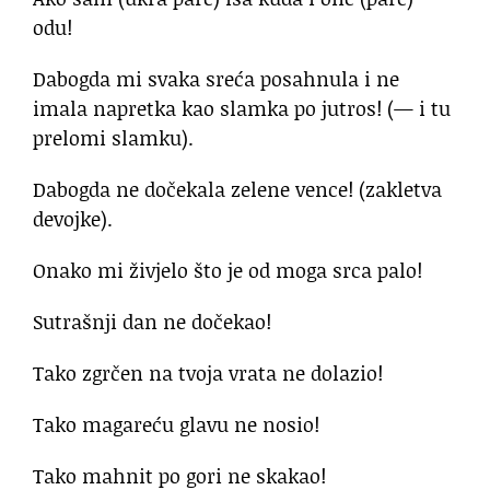
odu!
Dabogda mi svaka sreća posahnula i ne
imala napretka kao slamka po jutros! (— i tu
prelomi slamku).
Dabogda ne dočekala zelene vence! (zakletva
devojke).
Onako mi živjelo što je od moga srca palo!
Sutrašnji dan ne dočekao!
Tako zgrčen na tvoja vrata ne dolazio!
Tako magareću glavu ne nosio!
Tako mahnit po gori ne skakao!