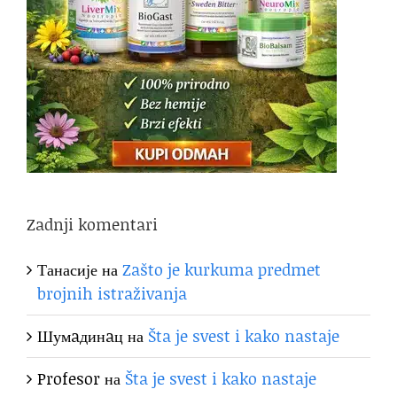
Zadnji komentari
Танасије
на
Zašto je kurkuma predmet
brojnih istraživanja
Шумaдинaц
на
Šta je svest i kako nastaje
Profesor
на
Šta je svest i kako nastaje