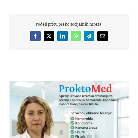
Podeli priču preko socijalnih mreža!
Facebook
X
LinkedIn
WhatsApp
Telegram
Email