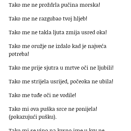
Tako me ne proždrla pučina morska!
Tako me ne razgubao tvoj hljeb!
Tako me ne takla ljuta zmija usred oka!
Tako me oružje ne izdalo kad je najveća
potreba!
Tako me prije sjutra u mrtve oči ne ljubili!
Tako me strijela usrijed, počeoka ne ubila!
Tako me tuđe oči ne vodile!
Tako mi ova puška srce ne ponijela!
(pokazujući pušku).
Tako mi se vino na krsno ime u krv ne