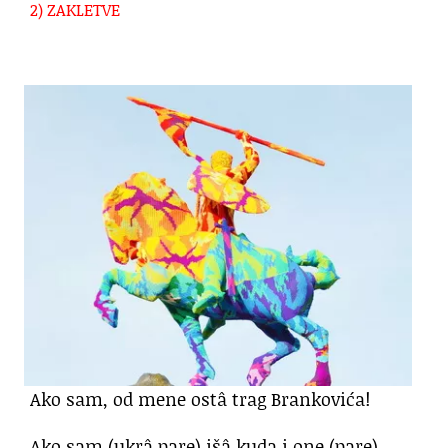
2) ZAKLETVE
Ako sam, od mene ostâ trag Brankovića!
Ako sam (ukrâ pare) išâ kuda i one (pare)