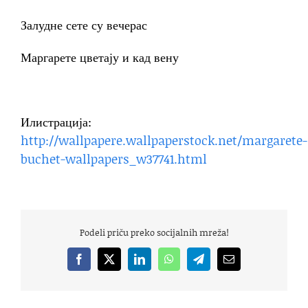
Залудне сете су вечерас
Маргарете цветају и кад вену
Илистрација:
http://wallpapere.wallpaperstock.net/margarete-
buchet-wallpapers_w37741.html
Podeli priču preko socijalnih mreža!
Facebook
X
LinkedIn
WhatsApp
Telegram
Email