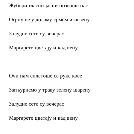
Жубори гласни јасни позваше нас
Огрнуше у доламу срмом извезену
Залудне сете су вечерас
Маргарете цветају и кад вену
Очи нам сплетоше се руке косе
Загњурисмо у траву зелену шарену
Залудне сете су вечерас
Маргарете цветају и кад вену