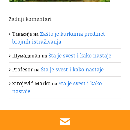
Zadnji komentari
Танасије
на
Zašto je kurkuma predmet
brojnih istraživanja
Шумaдинaц
на
Šta je svest i kako nastaje
Profesor
на
Šta je svest i kako nastaje
Zirojević Marko
на
Šta je svest i kako
nastaje