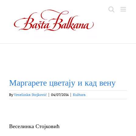
Skip
to
content
Маргарете цветају и кад вену
By
Veselinka Stojković
|
04/07/2014
|
Kultura
Веселинка Стојковић