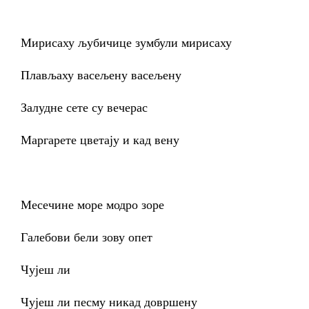
Мирисаху љубичице зумбули мирисаху
Плављаху васељену васељену
Залудне сете су вечерас
Маргарете цветају и кад вену
Месечине море модро зоре
Галебови бели зову опет
Чујеш ли
Чујеш ли песму никад довршену