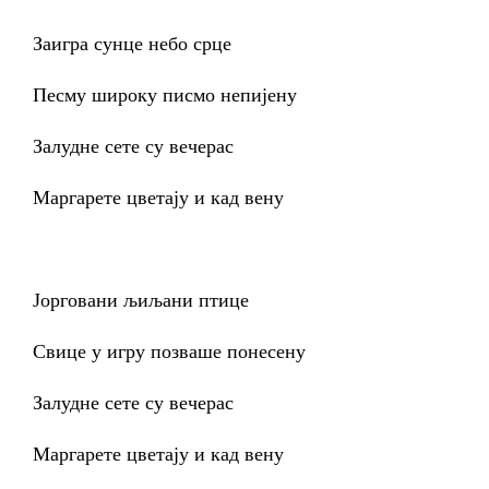
Заигра сунце небо срце
Песму широку писмо непијену
Залудне сете су вечерас
Маргарете цветају и кад вену
Јорговани љиљани птице
Свице у игру позваше понесену
Залудне сете су вечерас
Маргарете цветају и кад вену