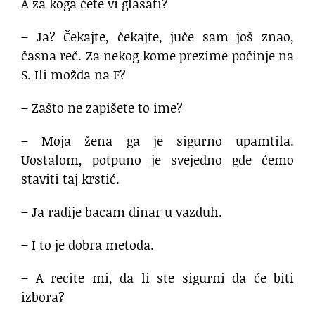
A za koga ćete vi glasati?
– Ja? Čekajte, čekajte, juče sam još znao,
časna reč. Za nekog kome prezime počinje na
S. Ili možda na F?
– Zašto ne zapišete to ime?
– Moja žena ga je sigurno upamtila.
Uostalom, potpuno je svejedno gde ćemo
staviti taj krstić.
– Ja radije bacam dinar u vazduh.
– I to je dobra metoda.
– A recite mi, da li ste sigurni da će biti
izbora?