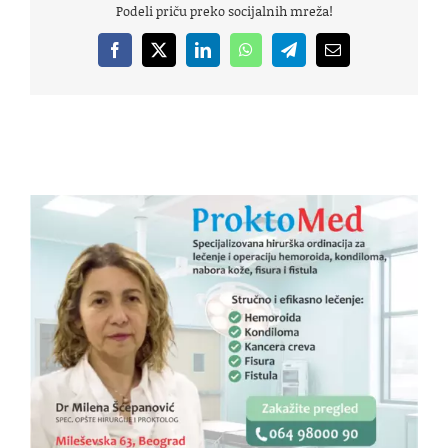
Podeli priču preko socijalnih mreža!
Facebook
X
LinkedIn
WhatsApp
Telegram
Email