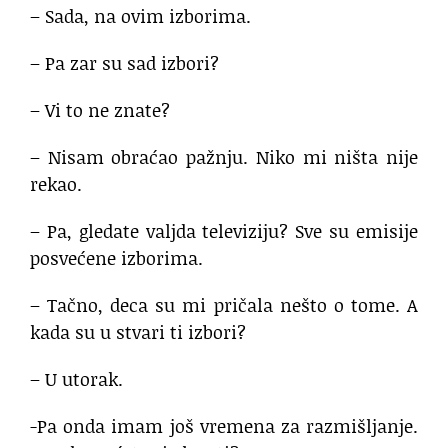
– Sada, na ovim izborima.
– Pa zar su sad izbori?
– Vi to ne znate?
– Nisam obraćao pažnju. Niko mi ništa nije
rekao.
– Pa, gledate valjda televiziju? Sve su emisije
posvećene izborima.
– Tačno, deca su mi pričala nešto o tome. A
kada su u stvari ti izbori?
– U utorak.
-Pa onda imam još vremena za razmišljanje.