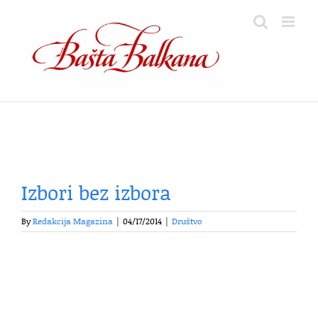
Skip
to
content
Izbori bez izbora
By
Redakcija Magazina
|
04/17/2014
|
Društvo