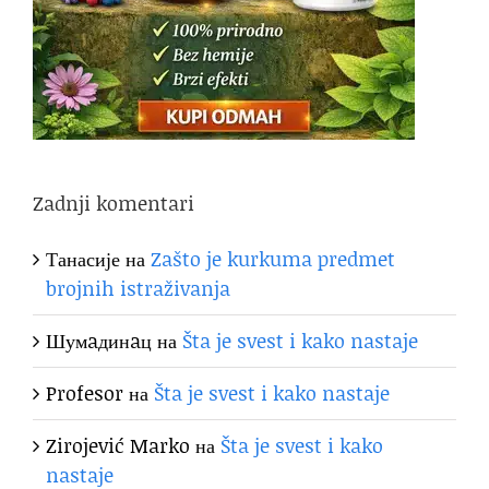
Zadnji komentari
Танасије
на
Zašto je kurkuma predmet
brojnih istraživanja
Шумaдинaц
на
Šta je svest i kako nastaje
Profesor
на
Šta je svest i kako nastaje
Zirojević Marko
на
Šta je svest i kako
nastaje