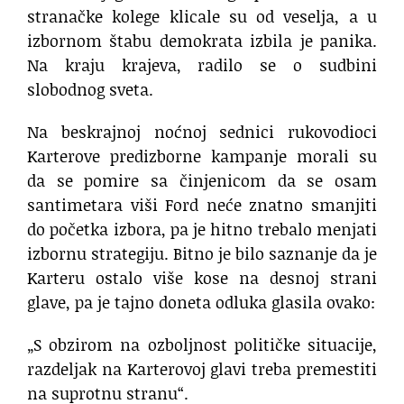
stranačke kolege klicale su od veselja, a u
izbornom štabu demokrata izbila je panika.
Na kraju krajeva, radilo se o sudbini
slobodnog sveta.
Na beskrajnoj noćnoj sednici rukovodioci
Karterove predizborne kampanje morali su
da se pomire sa činjenicom da se osam
santimetara viši Ford neće znatno smanjiti
do početka izbora, pa je hitno trebalo menjati
izbornu strategiju. Bitno je bilo saznanje da je
Karteru ostalo više kose na desnoj strani
glave, pa je tajno doneta odluka glasila ovako:
„S obzirom na ozboljnost političke situacije,
razdeljak na Karterovoj glavi treba premestiti
na suprotnu stranu“.