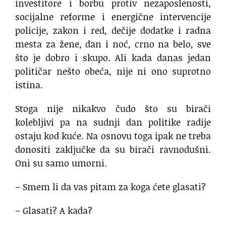
investitore i borbu protiv nezaposlenosti,
socijalne reforme i energične intervencije
policije, zakon i red, dečije dodatke i radna
mesta za žene, dan i noć, crno na belo, sve
što je dobro i skupo. Ali kada danas jedan
političar nešto obeća, nije ni ono suprotno
istina.
Stoga nije nikakvo čudo što su birači
kolebljivi pa na sudnji dan politike radije
ostaju kod kuće. Na osnovu toga ipak ne treba
donositi zaključke da su birači ravnodušni.
Oni su samo umorni.
– Smem li da vas pitam za koga ćete glasati?
– Glasati? A kada?