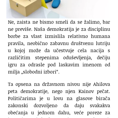
Ne, zaista ne bismo smeli da se žalimo, bar
ne previše. Naša demokratija je za disciplinu
borbe za vlast izmislila relativno humana
pravila, neobično zabavnu društvenu lutriju
u kojoj može da učestvuje cela nacija s
različitim stepenima oduševljenja, dečiju
igru za odrasle pod laskavim imenom od
milja „slobodni izbori“.
Ta opsena na državnom nivou nije Ahilova
peta demokratije, nego njen Kainov pečat.
Političarima je u lovu na glasove birača
zakonski dozvoljeno da daju svakakva
obećanja u jednom dahu, veće poreze za