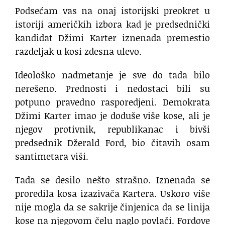
Podsećam vas na onaj istorijski preokret u
istoriji američkih izbora kad je predsednički
kandidat Džimi Karter iznenada premestio
razdeljak u kosi zdesna ulevo.
Ideološko nadmetanje je sve do tada bilo
nerešeno. Prednosti i nedostaci bili su
potpuno pravedno rasporedjeni. Demokrata
Džimi Karter imao je doduše više kose, ali je
njegov protivnik, republikanac i bivši
predsednik Džerald Ford, bio čitavih osam
santimetara viši.
Tada se desilo nešto strašno. Iznenada se
proredila kosa izazivača Kartera. Uskoro više
nije mogla da se sakrije činjenica da se linija
kose na njegovom čelu naglo povlači. Fordove