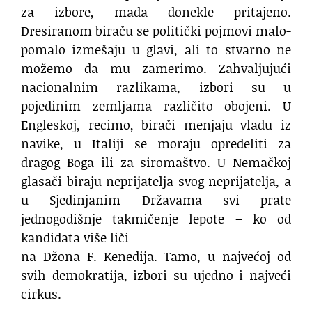
za izbore, mada donekle pritajeno.
Dresiranom biraču se politički pojmovi malo-
pomalo izmešaju u glavi, ali to stvarno ne
možemo da mu zamerimo. Zahvaljujući
nacionalnim razlikama, izbori su u
pojedinim zemljama različito obojeni. U
Engleskoj, recimo, birači menjaju vladu iz
navike, u Italiji se moraju opredeliti za
dragog Boga ili za siromaštvo. U Nemačkoj
glasači biraju neprijatelja svog neprijatelja, a
u Sjedinjanim Državama svi prate
jednogodišnje takmičenje lepote – ko od
kandidata više liči
na Džona F. Kenedija. Tamo, u najvećoj od
svih demokratija, izbori su ujedno i najveći
cirkus.