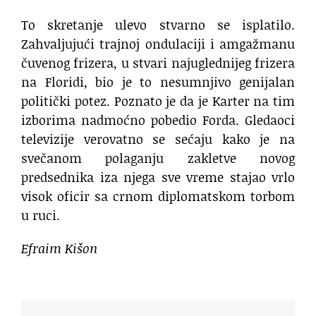
To skretanje ulevo stvarno se isplatilo.
Zahvaljujući trajnoj ondulaciji i amgažmanu
čuvenog frizera, u stvari najuglednijeg frizera
na Floridi, bio je to nesumnjivo genijalan
politički potez. Poznato je da je Karter na tim
izborima nadmoćno pobedio Forda. Gledaoci
televizije verovatno se sećaju kako je na
svečanom polaganju zakletve novog
predsednika iza njega sve vreme stajao vrlo
visok oficir sa crnom diplomatskom torbom
u ruci.
Efraim Kišon