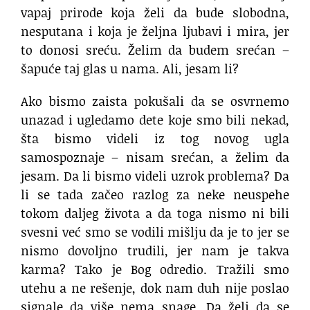
vapaj prirode koja želi da bude slobodna,
nesputana i koja je željna ljubavi i mira, jer
to donosi sreću. Želim da budem srećan –
šapuće taj glas u nama. Ali, jesam li?
Ako bismo zaista pokušali da se osvrnemo
unazad i ugledamo dete koje smo bili nekad,
šta bismo videli iz tog novog ugla
samospoznaje – nisam srećan, a želim da
jesam. Da li bismo videli uzrok problema? Da
li se tada začeo razlog za neke neuspehe
tokom daljeg života a da toga nismo ni bili
svesni već smo se vodili mišlju da je to jer se
nismo dovoljno trudili, jer nam je takva
karma? Tako je Bog odredio. Tražili smo
utehu a ne rešenje, dok nam duh nije poslao
signale da više nema snage. Da želi da se