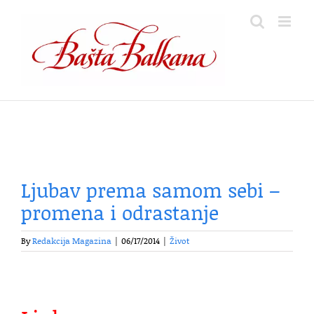
Skip
to
content
Ljubav prema samom sebi –
promena i odrastanje
By
Redakcija Magazina
|
06/17/2014
|
Život