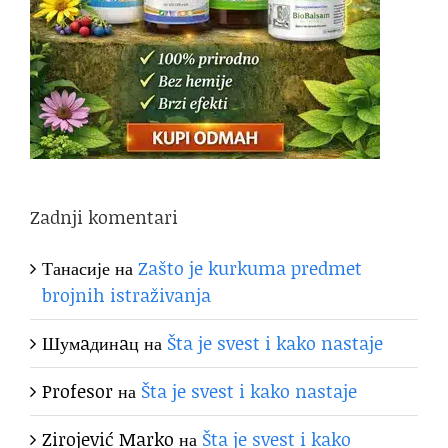
Zadnji komentari
Танасије
на
Zašto je kurkuma predmet
brojnih istraživanja
Шумaдинaц
на
Šta je svest i kako nastaje
Profesor
на
Šta je svest i kako nastaje
Zirojević Marko
на
Šta je svest i kako