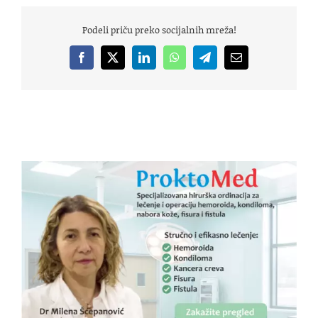
Podeli priču preko socijalnih mreža!
Facebook
X
LinkedIn
WhatsApp
Telegram
Email