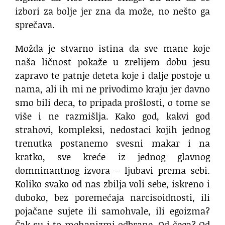
izbori za bolje jer zna da može, no nešto ga
sprečava.
Možda je stvarno istina da sve mane koje
naša ličnost pokaže u zrelijem dobu jesu
zapravo te patnje deteta koje i dalje postoje u
nama, ali ih mi ne privodimo kraju jer davno
smo bili deca, to pripada prošlosti, o tome se
više i ne razmišlja. Kako god, kakvi god
strahovi, kompleksi, nedostaci kojih jednog
trenutka postanemo svesni makar i na
kratko, sve kreće iz jednog glavnog
domninantnog izvora – ljubavi prema sebi.
Koliko svako od nas zbilja voli sebe, iskreno i
duboko, bez poremećaja narcisoidnosti, ili
pojačane sujete ili samohvale, ili egoizma?
Čak su i to mehanizmi odbrane. Od čega? Od