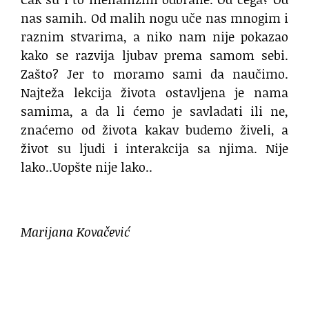
nas samih. Od malih nogu uče nas mnogim i
raznim stvarima, a niko nam nije pokazao
kako se razvija ljubav prema samom sebi.
Zašto? Jer to moramo sami da naučimo.
Najteža lekcija života ostavljena je nama
samima, a da li ćemo je savladati ili ne,
znaćemo od života kakav budemo živeli, a
život su ljudi i interakcija sa njima. Nije
lako..Uopšte nije lako..
Marijana Kovačević