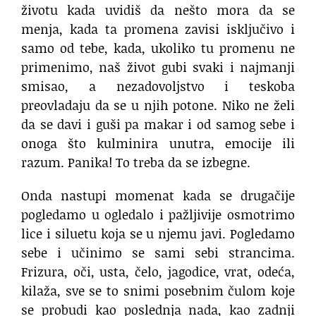
životu kada uvidiš da nešto mora da se
menja, kada ta promena zavisi isključivo i
samo od tebe, kada, ukoliko tu promenu ne
primenimo, naš život gubi svaki i najmanji
smisao, a nezadovoljstvo i teskoba
preovladaju da se u njih potone. Niko ne želi
da se davi i guši pa makar i od samog sebe i
onoga što kulminira unutra, emocije ili
razum. Panika! To treba da se izbegne.
Onda nastupi momenat kada se drugačije
pogledamo u ogledalo i pažljivije osmotrimo
lice i siluetu koja se u njemu javi. Pogledamo
sebe i učinimo se sami sebi strancima.
Frizura, oči, usta, čelo, jagodice, vrat, odeća,
kilaža, sve se to snimi posebnim čulom koje
se probudi kao poslednja nada, kao zadnji