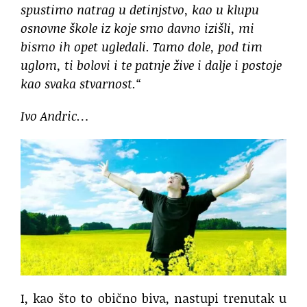
spustimo natrag u detinjstvo, kao u klupu
osnovne škole iz koje smo davno izišli, mi
bismo ih opet ugledali. Tamo dole, pod tim
uglom, ti bolovi i te patnje žive i dalje i postoje
kao svaka stvarnost.“
Ivo Andric…
I, kao što to obično biva, nastupi trenutak u