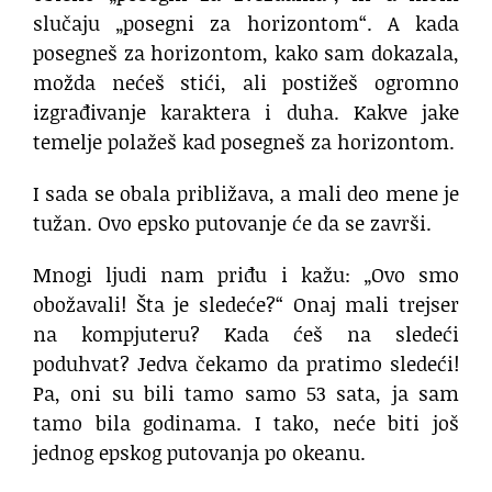
slučaju „posegni za horizontom“.
A kada
posegneš za horizontom,
kako sam dokazala,
možda nećeš stići,
ali postižeš ogromno
izgrađivanje karaktera i duha.
Kakve jake
temelje polažeš
kad posegneš za horizontom.
I sada se obala približava,
a mali deo mene je
tužan.
Ovo epsko putovanje će da se završi.
Mnogi ljudi nam priđu i kažu:
„Ovo smo
obožavali! Šta je sledeće?“
Onaj mali trejser
na kompjuteru?
Kada ćeš na sledeći
poduhvat? Jedva čekamo da pratimo sledeći!
Pa, oni su bili tamo samo 53 sata,
ja sam
tamo bila godinama.
I tako, neće biti još
jednog epskog putovanja po okeanu.