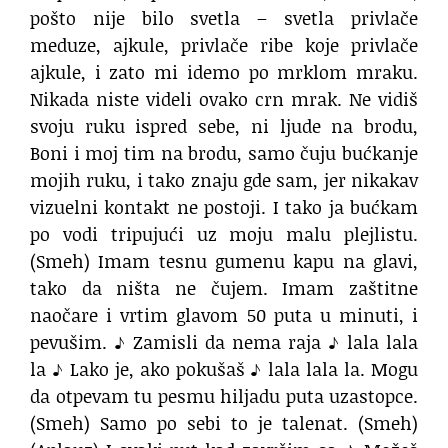
pošto nije bilo svetla –
svetla privlače
meduze, ajkule,
privlače ribe koje privlače
ajkule,
i zato mi idemo po mrklom mraku.
Nikada niste videli ovako crn mrak.
Ne vidiš
svoju ruku ispred sebe,
ni ljude na brodu,
Boni i moj tim na brodu,
samo čuju bućkanje
mojih ruku,
i tako znaju gde sam,
jer nikakav
vizuelni kontakt ne postoji.
I tako ja bućkam
po vodi tripujući
uz moju malu plejlistu.
(Smeh)
Imam tesnu gumenu kapu na glavi,
tako da ništa ne čujem.
Imam zaštitne
naočare i vrtim glavom 50 puta u minuti,
i
pevušim.
♪ Zamisli da nema raja ♪
lala lala
la
♪ Lako je, ako pokušaš ♪
lala lala la.
Mogu
da otpevam tu pesmu hiljadu puta uzastopce.
(Smeh)
Samo po sebi to je talenat.
(Smeh)