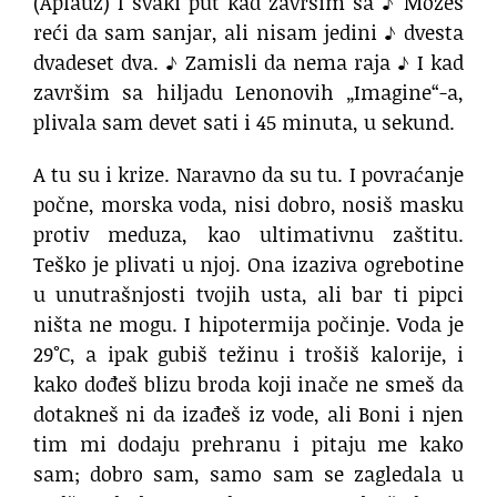
(Aplauz)
I svaki put kad završim sa
♪ Možeš
reći da sam sanjar, ali nisam jedini ♪
dvesta
dvadeset dva.
♪ Zamisli da nema raja ♪
I kad
završim sa hiljadu
Lenonovih „Imagine“-a,
plivala sam devet sati i 45 minuta,
u sekund.
A tu su i krize. Naravno da su tu.
I povraćanje
počne,
morska voda, nisi dobro,
nosiš masku
protiv meduza, kao ultimativnu zaštitu.
Teško je plivati u njoj.
Ona izaziva ogrebotine
u unutrašnjosti tvojih usta,
ali bar ti pipci
ništa ne mogu.
I hipotermija počinje.
Voda je
29°C, a ipak gubiš težinu
i trošiš kalorije, i
kako dođeš
blizu broda koji inače ne smeš da
dotakneš
ni da izađeš iz vode,
ali Boni i njen
tim mi dodaju prehranu
i pitaju me kako
sam; dobro sam,
samo sam se zagledala u