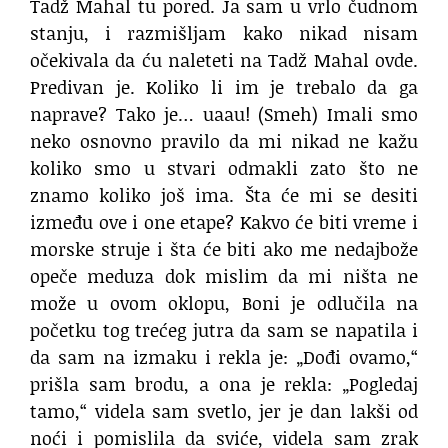
Tadž Mahal tu pored.
Ja sam u vrlo čudnom
stanju,
i razmišljam kako nikad nisam
očekivala
da ću naleteti na Tadž Mahal ovde.
Predivan je.
Koliko li im je trebalo da ga
naprave?
Tako je… uaau! (Smeh)
Imali smo
neko osnovno pravilo
da mi nikad ne kažu
koliko smo u stvari odmakli
zato što ne
znamo koliko još ima.
Šta će mi se desiti
između ove i one etape?
Kakvo će biti vreme i
morske struje
i šta će biti ako me nedajbože
opeče meduza
dok mislim da mi ništa ne
može u ovom oklopu,
Boni je odlučila
na
početku tog trećeg jutra
da sam se napatila
i
da sam na izmaku i rekla je:
„Dođi ovamo,“
prišla sam brodu, a ona je rekla:
„Pogledaj
tamo,“
videla sam svetlo, jer je dan lakši od
noći
i pomislila da sviće,
videla sam zrak