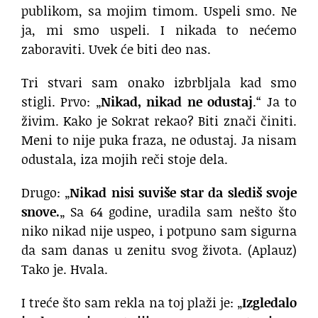
publikom, sa mojim timom.
Uspeli smo. Ne
ja, mi smo uspeli.
I nikada to nećemo
zaboraviti. Uvek će biti deo nas.
Tri stvari sam onako izbrbljala kad smo
stigli.
Prvo: „
Nikad, nikad ne odustaj
.“
Ja to
živim. Kako je Sokrat rekao?
Biti znači činiti.
Meni to nije puka fraza, ne odustaj.
Ja nisam
odustala, iza mojih reči stoje dela.
Drugo: „
Nikad nisi suviše star
da slediš svoje
snove.
„
Sa 64 godine, uradila sam nešto
što
niko nikad nije uspeo,
i potpuno sam sigurna
da sam danas u zenitu svog života.
(Aplauz)
Tako je.
Hvala.
I treće što sam rekla na toj plaži je:
„
Izgledalo