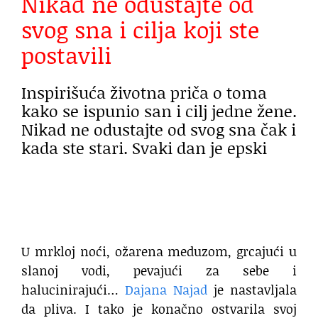
Nikad ne odustajte od
svog sna i cilja koji ste
postavili
Inspirišuća životna priča o toma
kako se ispunio san i cilj jedne žene.
Nikad ne odustajte od svog sna čak i
kada ste stari. Svaki dan je epski
U mrkloj noći, ožarena meduzom, grcajući u
slanoj vodi, pevajući za sebe i
halucinirajući…
Dajana Najad
je nastavljala
da pliva. I tako je konačno ostvarila svoj