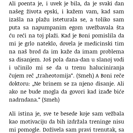
Ali poenta je, i uvek je bila,
da je svaki dan
našeg života epski,
i kažem vam, kad sam
izašla na plažu
isteturala se,
a toliko sam
puta
sa napumpanim egom uvežbavala
šta
ću reći na toj plaži.
Kad je Boni pomislila
da
mi je grlo nateklo,
dovela je medicinski tim
na naš brod
da im kaže
da imam problema
sa disanjem.
Još pola dana-dan u slanoj vodi
i učinilo mi se da
u trenu haluciniranja
čujem reč „traheotomija“.
(Smeh)
A Boni reče
doktoru:
„Ne brinem se za njeno disanje.
Ali
ako ne bude mogla da govori kad izađe
biće
nadrndana.“
(Smeh)
Ali istina je, sve te besede
koje sam vežbala
kao motivaciju
da bih izdržala treninge
nisu
mi pomogle.
Doživela sam pravi trenutak,
sa