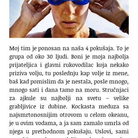
Moj tim je ponosan na naša 4 pokušaja.
To je
grupa od oko 30 ljudi.
Boni je moja najbolja
prijateljica i glavni rukovodilac
koja nekako
priziva volju,
tu poslednju kap volje iz mene,
baš kad pomislim da je nestala,
posle mnogo,
mnogo sati i dana tamo na moru.
Stručnjaci
za ajkule su najbolji na svetu –
velike
grabljivice iz dubine.
Kockasta meduza sa
najsmrtonosnijim otrovom
u celom okeanu,
je u ovim vodama,
a ja sam zamalo umrla od
njega
u prethodnom pokušaju.
Uslovi, sami