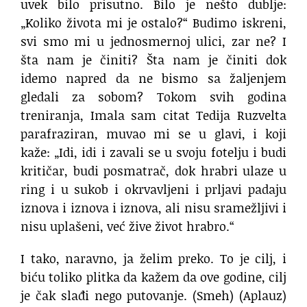
uvek bilo prisutno.
Bilo je nešto dublje:
„Koliko života mi je ostalo?“
Budimo iskreni,
svi smo mi u jednosmernoj ulici, zar ne?
I
šta nam je činiti?
Šta nam je činiti dok
idemo napred
da ne bismo sa žaljenjem
gledali za sobom?
Tokom svih godina
treniranja,
Imala sam citat Tedija Ruzvelta
parafraziran, muvao mi se u glavi,
i koji
kaže:
„Idi, idi i zavali se u svoju fotelju
i budi
kritičar, budi posmatrač,
dok hrabri ulaze u
ring i u sukob
i okrvavljeni i prljavi padaju
iznova i iznova i iznova,
ali nisu sramežljivi i
nisu uplašeni,
već žive život hrabro.“
I tako, naravno, ja želim preko.
To je cilj, i
biću toliko plitka da kažem
da ove godine, cilj
je čak slađi
nego putovanje.
(Smeh) (Aplauz)