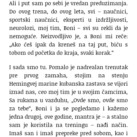
Ali i put sam po sebi je vredan preduzimanja.
Do ovog trena, do ovog leta,
svi – naučnici,
sportski naučnici,
eksperti u izdržljivosti,
neurolozi,
moj tim, Boni –
svi su rekli da je
nemoguće.
Neizvodljivo je, a Boni mi reče:
„Ako ćeš ipak da kreneš na taj put,
biću s
tobom od početka do kraja,
svaki korak.“
I sada smo tu.
Pomalo je nadrealan trenutak
pre prvog zamaha,
stojim na stenju
Hemingvej marine
kubanska zastava se vijori
iznad nas,
ceo moj tim je u svojim čamcima,
Sa rukama u vazduhu, „Ovde smo, ovde smo
za tebe“,
Boni i ja se pogledamo i kažemo
jedna drugoj,
ove godine, mantra je –
a stalno
sam je koristila na treningu –
nađi način.
Imaš san
i imaš prepreke pred sobom, kao i