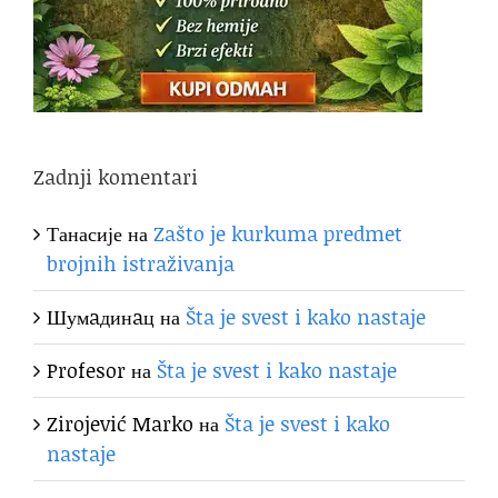
Zadnji komentari
Танасије
на
Zašto je kurkuma predmet
brojnih istraživanja
Шумaдинaц
на
Šta je svest i kako nastaje
Profesor
на
Šta je svest i kako nastaje
Zirojević Marko
на
Šta je svest i kako
nastaje