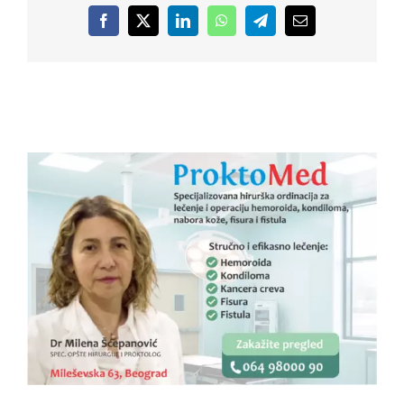
Facebook
X
LinkedIn
WhatsApp
Telegram
Email