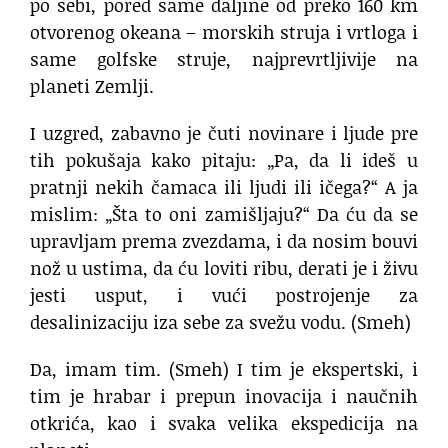
po sebi,
pored same daljine od preko 160 km
otvorenog okeana –
morskih struja i vrtloga
i
same golfske struje,
najprevrtljivije na
planeti Zemlji.
I uzgred, zabavno je čuti
novinare i ljude pre
tih pokušaja
kako pitaju:
„Pa, da li ideš u
pratnji nekih čamaca
ili ljudi ili ičega?“
A ja
mislim: „Šta to oni zamišljaju?“
Da ću da se
upravljam prema zvezdama,
i da nosim bouvi
nož u ustima,
da ću loviti ribu, derati je i živu
jesti usput,
i vući postrojenje za
desalinizaciju
iza sebe za svežu vodu.
(Smeh)
Da, imam tim. (Smeh)
I tim je ekspertski, i
tim je hrabar
i prepun inovacija
i naučnih
otkrića,
kao i svaka velika ekspedicija na