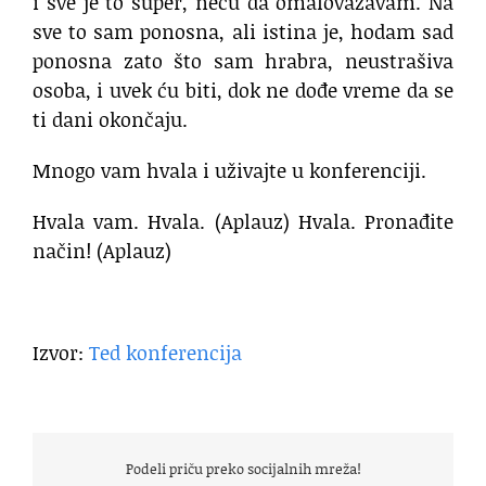
i sve je to super, neću da omalovažavam.
Na
sve to sam ponosna, ali istina je,
hodam sad
ponosna zato što sam hrabra,
neustrašiva
osoba, i uvek ću biti,
dok ne dođe vreme da se
ti dani okončaju.
Mnogo vam hvala i uživajte u konferenciji.
Hvala vam. Hvala. (Aplauz)
Hvala.
Pronađite
način! (Aplauz)
Izvor:
Ted konferencija
Podeli priču preko socijalnih mreža!