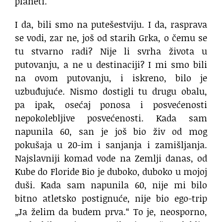
planeti.
I da, bili smo na putešestviju.
I da, rasprava
se vodi, zar ne,
još od starih Grka,
o čemu se
tu stvarno radi?
Nije li svrha života u
putovanju,
a ne u destinaciji?
I mi smo bili
na ovom putovanju,
i iskreno, bilo je
uzbuđujuće.
Nismo dostigli tu drugu obalu,
pa ipak, osećaj ponosa i posvećenosti
nepokolebljive posvećenosti.
Kada sam
napunila 60, san je još bio živ
od mog
pokušaja u 20-im
i sanjanja i zamišljanja.
Najslavniji komad vode
na Zemlji danas, od
Kube do Floride
Bio je duboko, duboko u mojoj
duši.
Kada sam napunila 60,
nije mi bilo
bitno atletsko postignuće,
nije bio ego-trip
„Ja želim da budem prva.“
To je, neosporno,