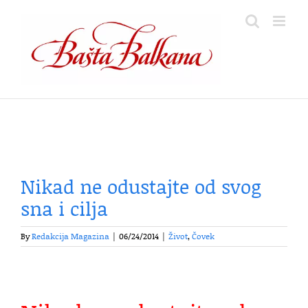
Skip
to
content
Nikad ne odustajte od svog
sna i cilja
By
Redakcija Magazina
|
06/24/2014
|
Život
,
Čovek