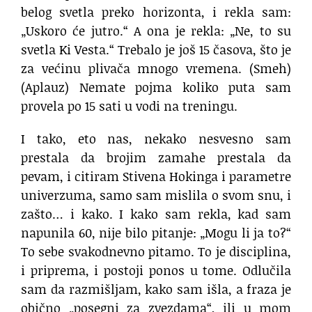
belog svetla
preko horizonta,
i rekla sam:
„Uskoro će jutro.“
A ona je rekla: „Ne, to su
svetla Ki Vesta.“
Trebalo je još 15 časova,
što je
za većinu plivača mnogo vremena.
(Smeh)
(Aplauz)
Nemate pojma koliko puta sam
provela po 15 sati u vodi na treningu.
I tako, eto nas, nekako nesvesno
sam
prestala da brojim zamahe
prestala da
pevam, i citiram Stivena Hokinga
i parametre
univerzuma,
samo sam mislila o svom snu,
i
zašto… i kako.
I kako sam rekla, kad sam
napunila 60,
nije bilo pitanje: „Mogu li ja to?“
To sebe svakodnevno pitamo.
To je disciplina,
i priprema,
i postoji ponos u tome.
Odlučila
sam da razmišljam, kako sam išla,
a fraza je
obično „posegni za zvezdama“,
ili u mom