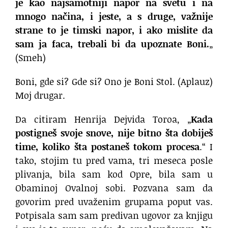
je kao najsamotniji napor na svetu
i na
mnogo načina, i jeste,
a s druge, važnije
strane
to je timski napor, i ako mislite da
sam ja faca,
trebali bi da upoznate Boni.
„
(Smeh)
Boni, gde si?
Gde si?
Ono je Boni Stol. (Aplauz)
Moj drugar.
Da citiram Henrija Dejvida Toroa,
„
Kada
postigneš svoje snove, nije bitno šta dobiješ
time,
koliko šta postaneš tokom procesa
.“
I
tako, stojim tu pred vama,
tri meseca posle
plivanja,
bila sam kod Opre,
bila sam u
Obaminoj Ovalnoj sobi.
Pozvana sam da
govorim pred uvaženim grupama poput vas.
Potpisala sam sam predivan ugovor za knjigu