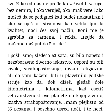
svi.
Niko od nas ne prođe kroz život
bez tuge,
bez nemira,
i ako veruješ, ako imaš vere
i ako
možeš da se podigneš kad budeš nokautiran
i
ako veruješ u istrajnost
kao veliki ljudski
kvalitet,
naći ćeš svoj način, Boni me je
zgrabila za ramena,
i rekla: „Hajde da
nađemo naš put do Floride.“
I pošli smo; sledeća 53 sata,
su bila napeto i
nezaboravno životno iskustvo.
Usponi su bili
visoki, strahopoštovanje,
nisam religiozna,
ali da vam kažem,
biti u plavetnilu golfske
struje
kao da, dok dišeš,
gledaš dole
kilometrima i kilometrima,
kad osetiš
veličanstvenost ove planete
na kojoj živimo,
izaziva strahopoštovanje.
Imam plejlistu od
85 pesama,
i posebno usred noći,
i te noći,