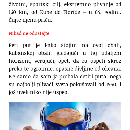
životni, sportski cilj: ekstremno plivanje od
160 km, od Kube do Floride – u 64. godini.
Čujte njenu priču.
Nikad ne odustajte
Peti put je kako stojim na ovoj obali,
kubanskoj obali,
gledajući u taj udaljeni
horizont,
verujući, opet,
da ću uspeti
skroz
preko te ogromne,
opasne divljine od okeana.
Ne samo da sam ja probala četiri puta,
nego
su najbolji plivači sveta
pokušavali od 1950,
i
još uvek niko nije uspeo.