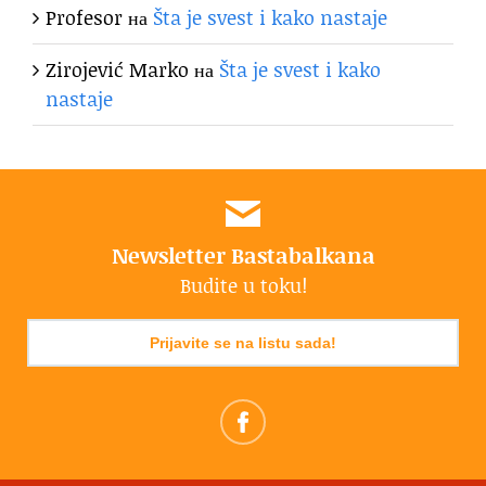
Profesor
на
Šta je svest i kako nastaje
Zirojević Marko
на
Šta je svest i kako
nastaje
Newsletter Bastabalkana
Budite u toku!
Prijavite se na listu sada!