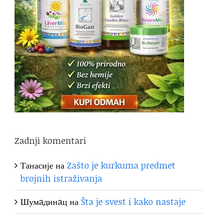
Zadnji komentari
Танасије
на
Zašto je kurkuma predmet
brojnih istraživanja
Шумaдинaц
на
Šta je svest i kako nastaje