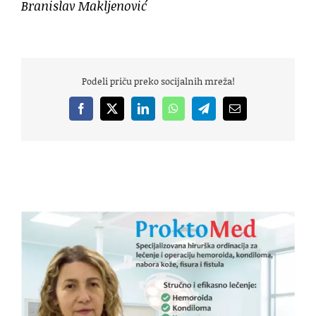
Branislav Makljenović
Podeli priču preko socijalnih mreža!
Facebook
X
LinkedIn
WhatsApp
Telegram
Email