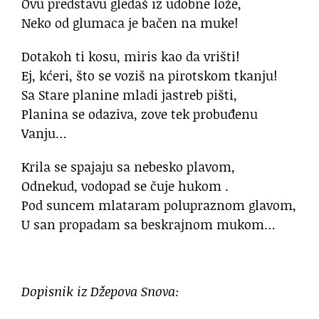
Ovu predstavu gledaš iz udobne lože,
Neko od glumaca je bačen na muke!
Dotakoh ti kosu, miris kao da vrišti!
Ej, kćeri, što se voziš na pirotskom tkanju!
Sa Stare planine mladi jastreb pišti,
Planina se odaziva, zove tek probuđenu
Vanju…
Krila se spajaju sa nebesko plavom,
Odnekud, vodopad se čuje hukom .
Pod suncem mlataram polupraznom glavom,
U san propadam sa beskrajnom mukom…
Dopisnik iz Džepova Snova: