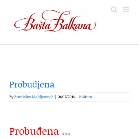
Skip
to
content
Probudjena
By
Branislav Makljenović
|
06/17/2014
|
Kultura
Probuđena …