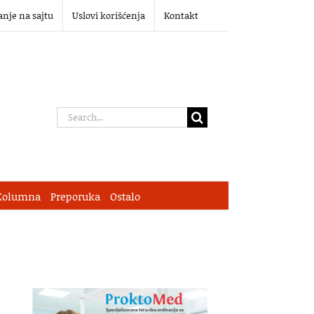
anje na sajtu
Uslovi korišćenja
Kontakt
Search
for:
Kolumna
Preporuka
Ostalo