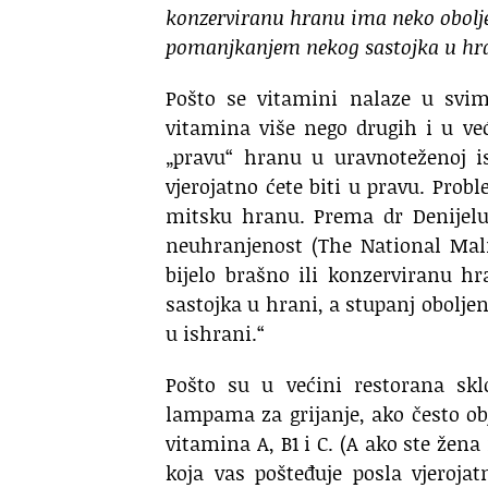
konzerviranu hranu ima neko obolje
pomanjkanjem nekog sastojka u hran
Pošto se vitamini nalaze u svi
vitamina više nego drugih i u ve
„pravu“ hranu u uravnoteženoj i
vjerojatno ćete biti u pravu. Pro
mitsku hranu. Prema dr Denijelu 
neuhranjenost (The National Malnu
bijelo brašno ili konzerviranu 
sastojka u hrani, a stupanj obolje
u ishrani.“
Pošto su u većini restorana skl
lampama za grijanje, ako često ob
vitamina A, B1 i C. (A ako ste žena
koja vas pošteđuje posla vjerojat