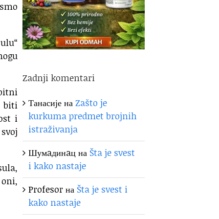
ismo
ulu“
mogu
Zadnji komentari
bitni
Танасије
на
Zašto je
biti
kurkuma predmet brojnih
ost i
istraživanja
svoj
Шумaдинaц
на
Šta je svest
i kako nastaje
sula,
 oni,
Profesor
на
Šta je svest i
kako nastaje