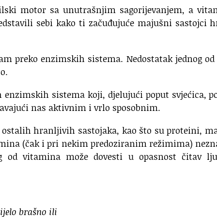
ilski motor sa unutrašnjim sagorijevanjem, a vita
redstavili sebi kako ti začuđujuće majušni sastojci 
zam preko enzimskih sistema. Nedostatak jednog od
o.
h enzimskih sistema koji, djelujući poput svjećica, p
žavajući nas aktivnim i vrlo sposobnim.
talih hranljivih sastojaka, kao što su proteini, ma
tamina (čak i pri nekim predoziranim režimima) nez
og od vitamina može dovesti u opasnost čitav lju
ijelo brašno ili