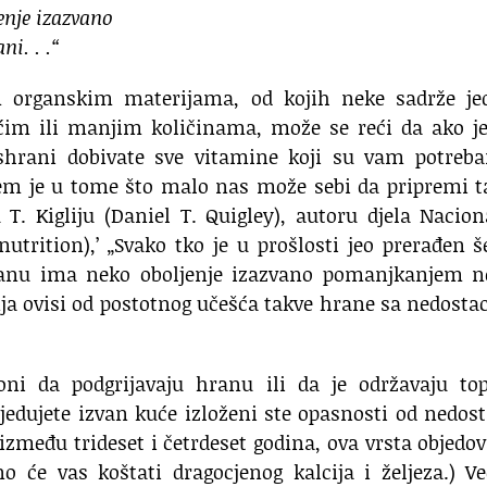
nje izazvano
i. . .“
m organskim materijama, od kojih neke sadrže je
ćim ili manjim količinama, može se reći da ako je
shrani dobivate sve vitamine koji su vam potreban
blem je u tome što malo nas može sebi da pripremi 
T. Kigliju (Daniel T. Quigley), autoru djela Nacio
trition),’ „Svako tko je u prošlosti jeo prerađen š
hranu ima neko oboljenje izazvano pomanjkanjem n
nja ovisi od postotnog učešća takve hrane sa nedost
oni da podgrijavaju hranu ili da je održavaju to
jedujete izvan kuće izloženi ste opasnosti od nedos
 između trideset i četrdeset godina, ova vrsta objedo
no će vas koštati dragocjenog kalcija i željeza.) V