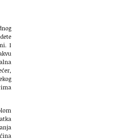
dnog
dete
i. I
takvu
nalna
ećer,
ekog
acima
plom
tatka
vanja
ećina