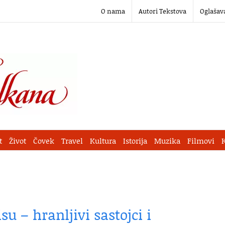
O nama
Autori Tekstova
Oglašav
t
Život
Čovek
Travel
Kultura
Istorija
Muzika
Filmovi
su – hranljivi sastojci i