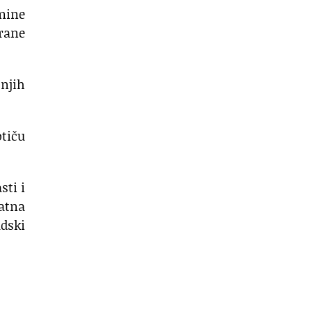
mine
hrane
 njih
otiču
sti i
natna
dski