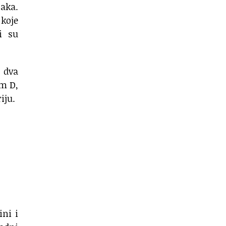
jaka.
 koje
i su
t dva
om D,
iju.
ini i