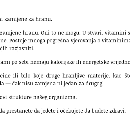
 ni zamijene za hranu.
zamjene hranu. Oni to ne mogu. U stvari, vitamini 
ne. Postoje mnoga pogrešna vjerovanja o vitaminima
jih razjasniti.
 sami po sebi nemaju kalorijske ili energetske vrijedno
ine ili bilo koje druge hranljive materije, kao š
oda — čak nisu zamjena ni jedan za drugog!
lovi strukture našeg organizma.
a prestanete da jedete i očekujete da budete zdravi.