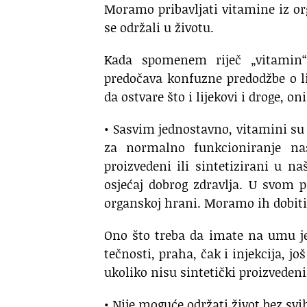
Moramo pribavljati vitamine iz o
se održali u životu.
Kada spomenem riječ „vitamin“,
predočava konfuzne predodžbe o l
da ostvare što i lijekovi i droge, on
• Sasvim jednostavno, vitamini su
za normalno funkcioniranje naš
proizvedeni ili sintetizirani u n
osjećaj dobrog zdravlja. U svom
organskoj hrani. Moramo ih dobiti
Ono što treba da imate na umu jes
tečnosti, praha, čak i injekcija, jo
ukoliko nisu sintetički proizvedeni,
• Nije moguće održati život bez svi