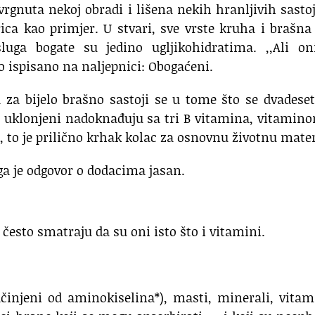
rgnuta nekoj obradi i lišena nekih hranljivih sasto
ca kao primjer. U stvari, sve vrste kruha i brašna
ga bogate su jedino ugljikohidratima. ,,Ali on
ko ispisano na naljepnici: Obogaćeni.
 za bijelo brašno sastoji se u tome što se dvadese
su uklonjeni nadoknađuju sa tri B vitamina, vitamin
a, to je prilično krhak kolac za osnovnu životnu mater
ga je odgovor o dodacima jasan.
često smatraju da su oni isto što i vitamini.
sačinjeni od aminokiselina*), masti, minerali, vitam