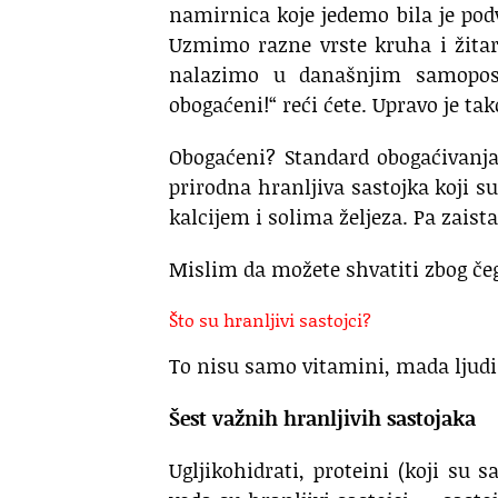
namirnica koje jedemo bila je podv
Uzmimo razne vrste kruha i žitari
nalazimo u današnjim samoposlu
obogaćeni!“ reći ćete. Upravo je ta
Obogaćeni? Standard obogaćivanja
prirodna hranljiva sastojka koji 
kalcijem i solima željeza. Pa zaist
Mislim da možete shvatiti zbog če
Što su hranljivi sastojci?
To nisu samo vitamini, mada ljudi 
Šest važnih hranljivih sastojaka
Ugljikohidrati, proteini (koji su 