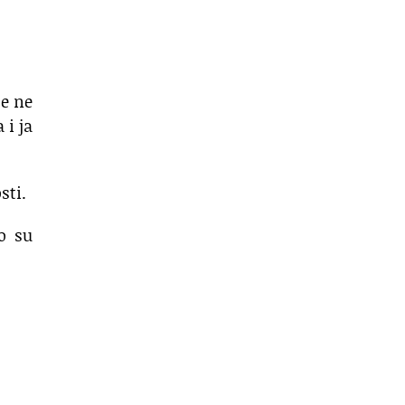
se ne
 i ja
sti.
to su