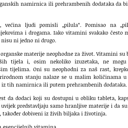
rganskih namirnica ili prehrambenih dodataka da b
 većina ljudi pomisli „pilula“. Pomisao na „pil
ijekovima i drogama. Iako vitamini svakako često 
i nisu ni jedno ni drugo.
 organske materije neophodne za život. Vitamini su 
ih tijela i, osim nekoliko izuzetaka, ne mogu 
ašim tijelima. Oni su neophodni za naš rast, krepk
 prirodnom stanju nalaze se u malim količinama u 
 iz tih namirnica ili putem prehrambenih dodataka.
t da dodaci koji su dostupni u obliku tableta, kap
š uvijek predstavljaju samo hranljive materije i da su
 također dobiveni iz živih biljaka i životinja.
h esencijelnih vitamina.