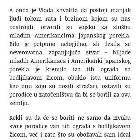
A onda je Vlada shvatila
da postoji manjak
ljudi tokom rata
i brzinom kojom su nas
postrojili,
otvorili su vojsku za službu
mladim Amerikancima japanskog porekla.
Bilo je potpuno nelogično,
ali desila se
neverovatna,
zapanjujuća stvar –
hiljade
mladih Amerikanaca
i Amerikanki japanskog
porekla
je krenulo iza tih ograda sa
bodljikavom žicom,
obuklo istu uniformu
kao onu koju su nosili stražari,
ostavili su
porodice u zatočeništvu
da bi se borili za ovu
zemlju.
Rekli su da će se boriti
ne samo da izvuku
svoje porodice
van tih ograda s bodljikavom
žicom,
već i zato što su obožavali sam ideal