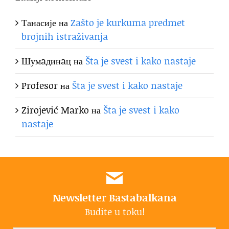
Танасије
на
Zašto je kurkuma predmet
brojnih istraživanja
Шумaдинaц
на
Šta je svest i kako nastaje
Profesor
на
Šta je svest i kako nastaje
Zirojević Marko
на
Šta je svest i kako
nastaje
Newsletter Bastabalkana
Budite u toku!