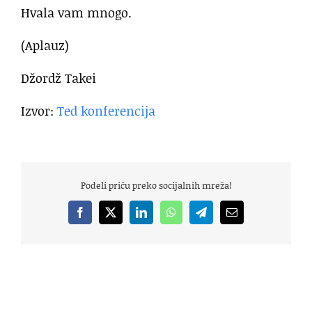
Hvala vam mnogo.
(Aplauz)
Džordž Takei
Izvor:
Ted konferencija
Podeli priču preko socijalnih mreža!
Facebook
X
LinkedIn
WhatsApp
Telegram
Email