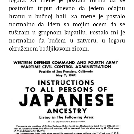
postrojim triput dnevno
da jedem očajnu
hranu u bučnoj hali.
Za mene je postalo
normalno da idem sa mojim ocem
da se
tuširam u grupnom kupatilu.
Postalo mi je
normalno da budem u zatvoru,
u logoru
okruženom bodljikavom žicom.