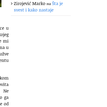
Zirojević Marko
на
Šta je
svest i kako nastaje
ce u
kojeg
e mi
ina u
gužve
mentu
ikom
ovita
a. Ne
to ga
te od