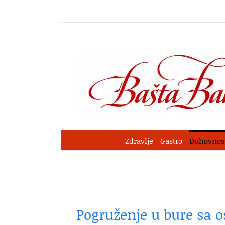
Skip
to
content
Zdravlje
Gastro
Duhovnos
Pogruženje u bure sa 