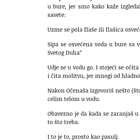
u bure, jer smo kako kaže izgleda
savete:
Uzme se pola flaše ili flašica osveć
Sipa se osvećena voda u bure sa 
Svetog Duha“
Udje se u vodu go. I stojeći se oči
i čita molitvu, jer mnogi od hladno
Nakon Očenaša izgovoriš nešto (što
celim telom u vodu.
Obavezno je da kada se zaranjaš u 
to što treba.
I to je to, prosto kao pasulj.