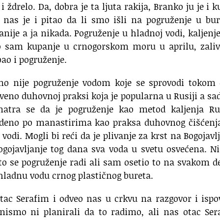
i ždrelo. Da, dobra je ta ljuta rakija, Branko ju je i k
nas je i pitao da li smo išli na pogruženje u bur
ije a ja nikada. Pogruženje u hladnoj vodi, kaljenj
bao sam kupanje u crnogorskom moru u aprilu, zali
ao i pogruženje.
mo nije pogruženje vodom koje se sprovodi tokom 
tveno duhovnoj praksi koja je popularna u Rusiji a sa
 Smatra se da je pogruženje kao metod kaljenja Ru
edeno po manastirima kao praksa duhovnog čišćenja
vodi. Mogli bi reći da je plivanje za krst na Bogojavl
Bogojavljanje tog dana sva voda u svetu osvećena. 
o se pogruženje radi ali sam osetio to na svakom d
hladnu vodu crnog plastičnog bureta.
tac Serafim i odveo nas u crkvu na razgovor i ispo
nismo ni planirali da to radimo, ali nas otac Ser