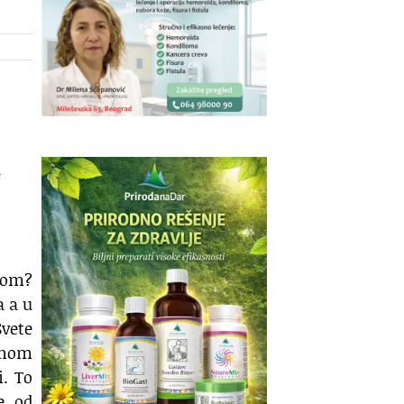
d
dom?
a a u
vete
menom
i. To
e od