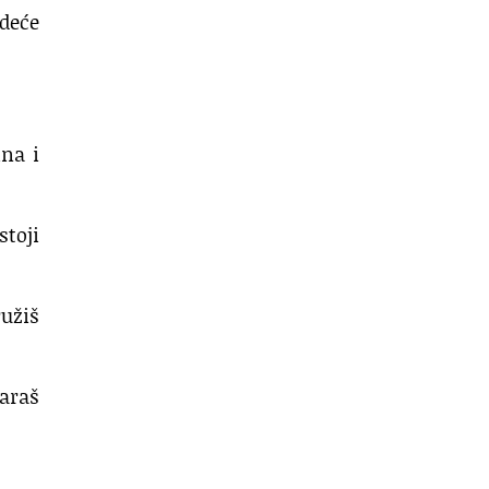
edeće
na i
stoji
ružiš
varaš