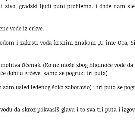
li sivo, gradski ljudi puni problema. I dade nam sl
ene vode iz crkve.
vodom i zakrsti voda krsnim znakom „U ime Oca, Si
ta molitva Očenaš. (Ko ne može zbog hladnoće vode da 
će dobiju grčeve, samo se pogruzi tri puta)
 sam usled ledenog šoka zaboravio) i tri puta se pog
vodu da skroz pokvasiš glavu i to sva tri puta i izgo