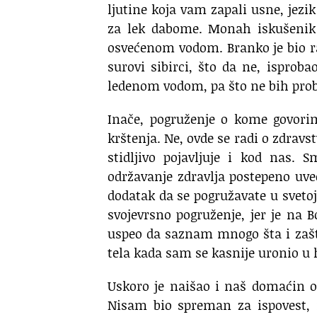
ljutine koja vam zapali usne, jezik 
za lek dabome. Monah iskušenik 
osvećenom vodom. Branko je bio ran
surovi sibirci, što da ne, ispro
ledenom vodom, pa što ne bih prob
Inače, pogruženje o kome govori
krštenja. Ne, ovde se radi o zdravs
stidljivo pojavljuje i kod nas.
održavanje zdravlja postepeno uv
dodatak da se pogružavate u svetoj 
svojevrsno pogruženje, jer je na 
uspeo da saznam mnogo šta i zašt
tela kada sam se kasnije uronio u 
Uskoro je naišao i naš domaćin o
Nisam bio spreman za ispovest, 