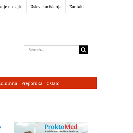
anje na sajtu
Uslovi korišćenja
Kontakt
Search
for:
Kolumna
Preporuka
Ostalo
e