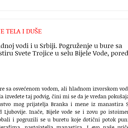
E TELA I DUŠE
noj vodi i u Srbiji. Pogruženje u bure sa
u Svete Trojice u selu Bijele Vode, pore
re sa osvećenom vodom, ali hladnom izvorskom vo
a izvedete taj podvig, čini mi se da je vredan pokušaj
ustvo mog prijatelja Branka i mene iz manastira S
od Ljubovije. Inače, Bijele vode se i zovu po istoi
bali i pogruzili se u buretu koje dotični potok pun
erafima, nastojatelja manastira. I evo naše prič