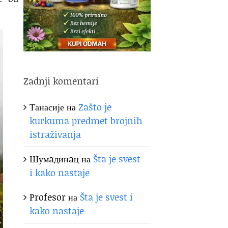
Zadnji komentari
Танасије
на
Zašto je
kurkuma predmet brojnih
istraživanja
Шумaдинaц
на
Šta je svest
i kako nastaje
Profesor
на
Šta je svest i
kako nastaje