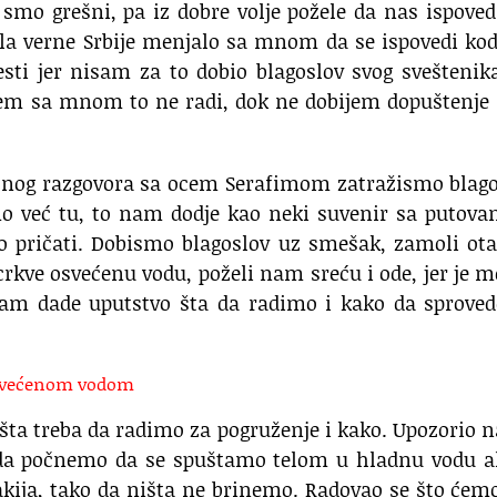
mo grešni, pa iz dobre volje požele da nas ispoved
pola verne Srbije menjalo sa mnom da se ispovedi ko
sti jer nisam za to dobio blagoslov svog sveštenik
em sa mnom to ne radi, dok ne dobijem dopuštenje 
snog razgovora sa ocem Serafimom zatražismo blago
o već tu, to nam dodje kao neki suvenir sa putova
 pričati. Dobismo blagoslov uz smešak, zamoli ota
rkve osvećenu vodu, poželi nam sreću i ode, jer je 
am dade uputstvo šta da radimo i kako da sprove
 osvećenom vodom
ta treba da radimo za pogruženje i kako. Upozorio n
ada počnemo da se spuštamo telom u hladnu vodu al
 rakija, tako da ništa ne brinemo. Radovao se što ćem