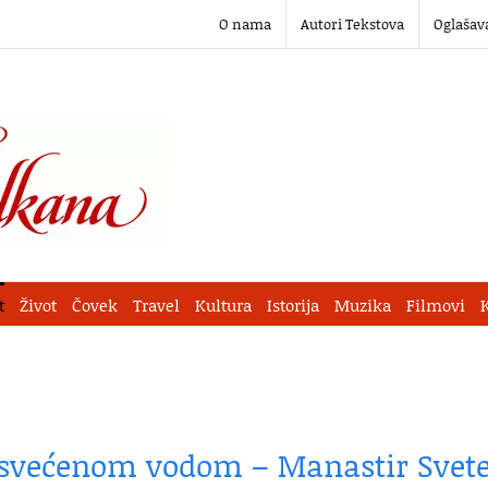
O nama
Autori Tekstova
Oglašav
t
Život
Čovek
Travel
Kultura
Istorija
Muzika
Filmovi
osvećenom vodom – Manastir Svet