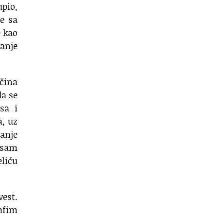
upio,
e sa
e kao
vanje
čina
da se
sa i
, uz
janje
Nisam
eliću
vest.
afim