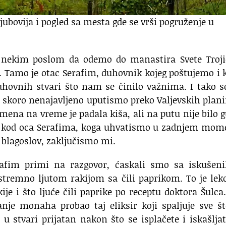
Ljubovija i pogled sa mesta gde se vrši pogruženje u
mo nekim poslom da odemo do manastira Svete Troji
e. Tamo je otac Serafim, duhovnik kojeg poštujemo i 
hovnih stvari što nam se činilo važnima. I tako s
a skoro nenajavljeno uputismo preko Valjevskih plan
emena na vreme je padala kiša, ali na putu nije bilo 
avo kod oca Serafima, koga uhvatismo u zadnjem mo
i blagoslov, zaključismo mi.
afim primi na razgovor, ćaskali smo sa iskušen
tremno ljutom rakijom sa čili paprikom. To je lek
ije i što ljuće čili paprike po receptu doktora Šulc
anje monaha probao taj eliksir koji spaljuje sve š
u stvari prijatan nakon što se isplačete i iskašlja