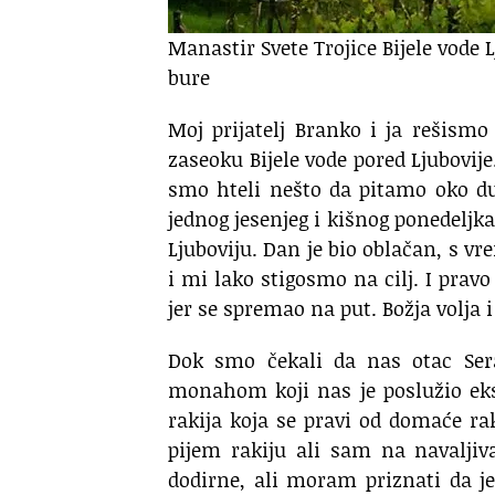
Manastir Svete Trojice Bijele vode 
bure
Moj prijatelj Branko i ja rešis
zaseoku Bijele vode pored Ljubovij
smo hteli nešto da pitamo oko du
jednog jesenjeg i kišnog ponedeljk
Ljuboviju. Dan je bio oblačan, s vr
i mi lako stigosmo na cilj. I pr
jer se spremao na put. Božja volja 
Dok smo čekali da nas otac Ser
monahom koji nas je poslužio eks
rakija koja se pravi od domaće rak
pijem rakiju ali sam na navaljiv
dodirne, ali moram priznati da je 