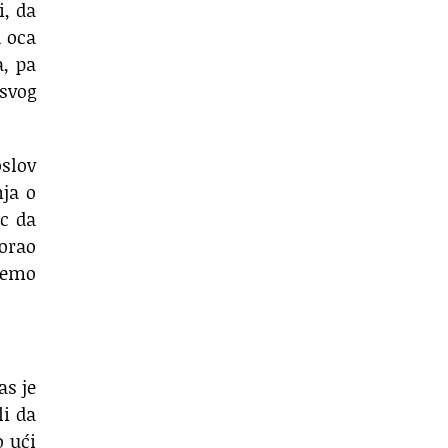
i, da
d oca
a, pa
svog
slov
nja o
c da
morao
demo
as je
i da
o ući