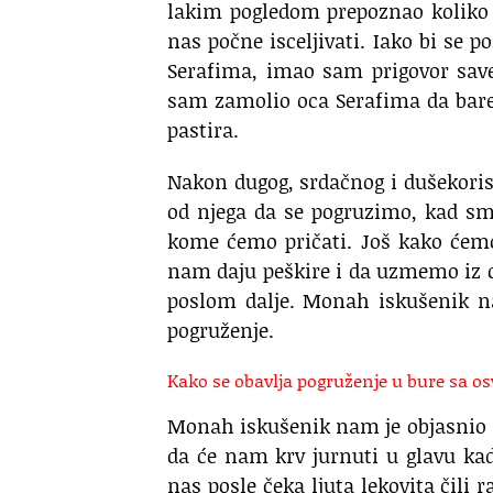
lakim pogledom prepoznao koliko s
nas počne isceljivati. Iako bi se 
Serafima, imao sam prigovor save
sam zamolio oca Serafima da bar
pastira.
Nakon dugog, srdačnog i dušekori
od njega da se pogruzimo, kad sm
kome ćemo pričati. Još kako ćemo
nam daju peškire i da uzmemo iz c
poslom dalje. Monah iskušenik n
pogruženje.
Kako se obavlja pogruženje u bure sa
Monah iskušenik nam je objasnio š
da će nam krv jurnuti u glavu k
nas posle čeka ljuta lekovita čili