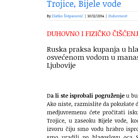
Trojice, Bijele vode
By
Zlatko Šćepanović
|
10/12/2014
|
Duhovnost
DUHOVNO I FIZIČKO ČIŠĆENJ
Ruska praksa kupanja u hlad
osvećenom vodom u manastir
Ljubovije
D
a li ste isprobali pogruženje
u bu
Ako niste, razmislite da pokušate d
medjuvremenu ćete pročitati isk
Trojice, u zaseoku Bijele vode, k
izvoru čiju smo vodu hrabro ispro
smo uradili po blagoslovu oca S