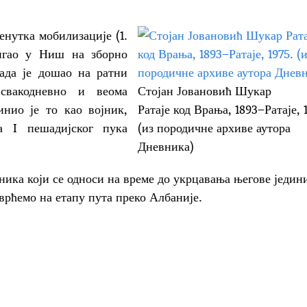
ка мобилизације (1.
тигао у Ниш на зборно
 када је дошао на ратни
свакодневно и веома
Стојан Јовановић Шукар
нио је то као војник,
Ратаје код Врања, 1893–Ратаје, 
а I пешадијског пука
(из породичне архиве аутора
Дневника)
оји се односи на време до укрцавања његове једини
врћемо на етапу пута преко Албаније.