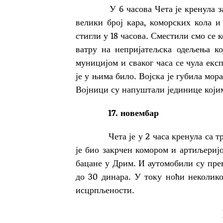
У 6 часова Чета је кренула за При
велики број кара, коморских кола и
стигли у 18 часова. Сместили смо се 
ватру на непријатељска одељења ко
муницијом и сваког часа се чула екс
је у њима било. Војска је губила мора
Војници су напуштали јединице којим
17. новембар
Чета је у 2 часа кренула са труп
је био закрчен комором и артиљеријо
бацане у Дрим. И аутомобили су пре
до 30 динара. У току ноћи неколико
исцрпљености.