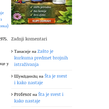
Zadnji komentari
1975.
Танасије
на
Zašto je
kurkuma predmet brojnih
це у
istraživanja
Шумaдинaц
на
Šta je svest
i kako nastaje
Profesor
на
Šta je svest i
kako nastaje