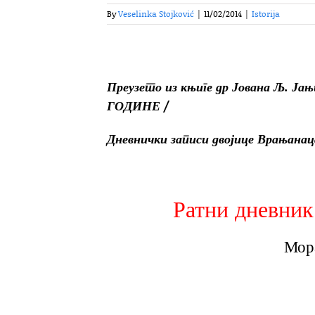
By
Veselinka Stojković
|
11/02/2014
|
Istorija
Преузето из књиге др Јована Љ. 
ГОДИНЕ /
Дневнички записи двојице Врањанац
Ратни дневник
Мора