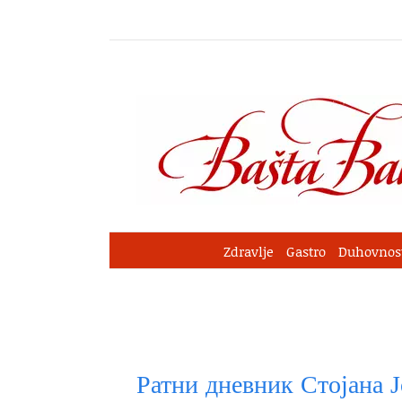
Skip
to
content
Zdravlje
Gastro
Duhovnos
Ратни дневник Стојана Ј