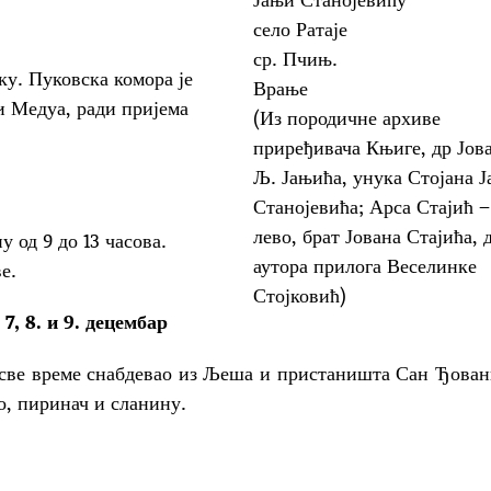
село Ратаје
ср. Пчињ.
. Пуковска комора је
Врање
 Медуа, ради пријема
(Из породичне архиве
приређивача Књиге, др Јов
Љ. Јањића, унука Стојана 
Станојевића; Арса Стајић –
лево, брат Јована Стајића, 
 од 9 до 13 часова.
аутора прилога Веселинке
е.
Стојковић)
, 8. и 9. децембар
 време снабдевао из Љеша и пристаништа Сан Ђован
о, пиринач и сланину.