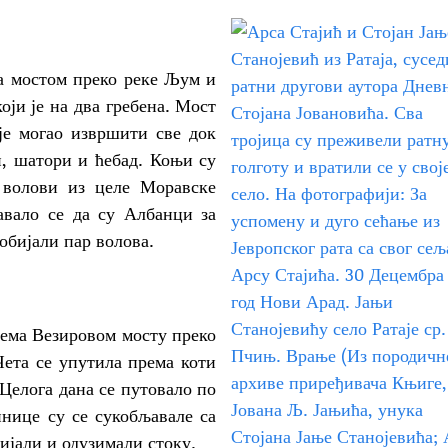
остом преко реке Љум и
ји је на два гребена. Мост
ије могао извршити све док
, шатори и ћебад. Коњи су
 волови из целе Моравске
авало се да су Албанци за
обијали пар волова.
а Везировом мосту преко
ета се упутила према коти
Целога дана се путовало по
инице су се сукобљавале са
ијали и одузимали стоку.