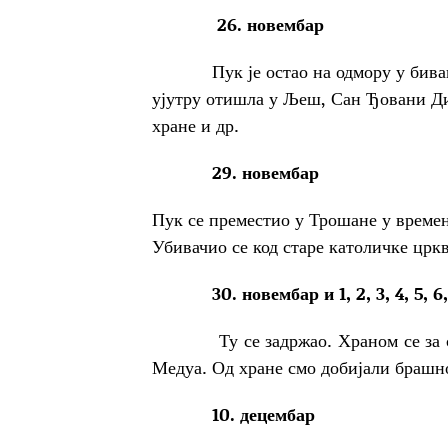
26. новембар
Пук је остао на одмору у биваку
ујутру отишла у Љеш, Сан Ђовани Ди
хране и др.
29. новембар
Пук се преместио у Трошане у времену
Убивачио се код старе католичке цркв
30. новембар и 1, 2, 3, 4, 5, 6, 7
Ту се задржао. Храном се за све
Медуа. Од хране смо добијали брашн
10. децембар