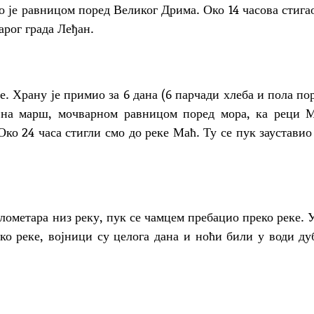
равницом поред Великог Дрима. Око 14 часова стигао
арог града Леђан.
ану је примио за 6 дана (6 парчади хлеба и пола по
о на марш, мочварном равницом поред мора, ка реци 
Око 24 часа стигли смо до реке Маћ. Ту се пук зауставио
тара низ реку, пук се чамцем пребацио преко реке. 
ко реке, војници су целога дана и ноћи били у води ду