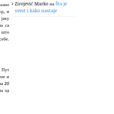
Zirojević Marko
на
Šta je
лазио
svest i kako nastaje
ур, и
 јаку
ла са
е што
себе.
 Пут
ене и
за 20
ла од