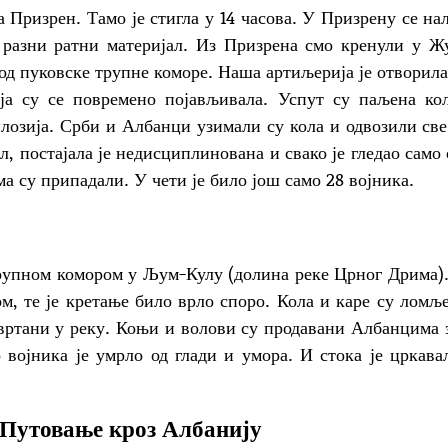
зрен. Тамо је стигла у 14 часова. У Призрену се на
 разни ратни материјал. Из Призрена смо кренули у Ж
код пуковске трупне коморе. Наша артиљерија је отворила
ја су се повремено појављивала. Успут су паљена ко
плозија. Срби и Албанци узимали су кола и одвозили св
л, постајала је недисциплинована и свако је гледао само 
а су припадали. У чети је било још само 28 војника.
ном комором у Љум-Кулу (долина реке Црног Дрима).
м, те је кретање било врло споро. Кола и каре су ломљ
вртани у реку. Коњи и волови су продавани Албанцима 
 војника је умрло од глади и умора. И стока је цркава
Путовање кроз Албанију