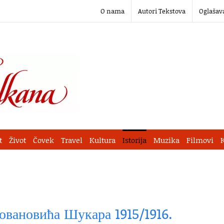
O nama
Autori Tekstova
Oglašav
t
Život
Čovek
Travel
Kultura
Istorija
Muzika
Filmovi
овановића Шукара 1915/1916.