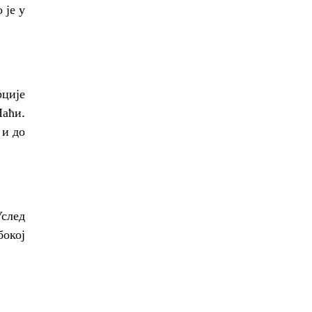
 је у
рције
Маћи.
 и до
Услед
бокој