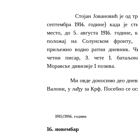
Стојан Јовановић је од тренут
септембра 1914. године) када је с
место, до 5. августа 1916. године,
положај на Солунском фронту, 
приљежно водио ратни дневник. Чи
четни писар, 3. чете 1. батаљон
Моравске дивизије I позива.
Ми овде доносимо део дневника к
Валони, у лађу за Крф. Посебно се ос
1915/1916. година
16. новембар