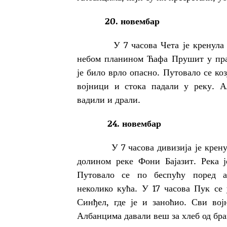
20. новембар
У 7 часова Чета је кренул
небом планином Ћафа Прушит у пра
је било врло опасно. Путовало се ко
војници и стока падали у реку. 
вадили и драли.
24. новембар
У 7 часова дивизија је кренула 
долином реке Фони Бајазит. Рек
Путовало се по беспућу поред а
неколико кућа. У 17 часова Пук се
Синђел, где је и заноћио. Сви вој
Албанцима давали веш за хлеб од бра