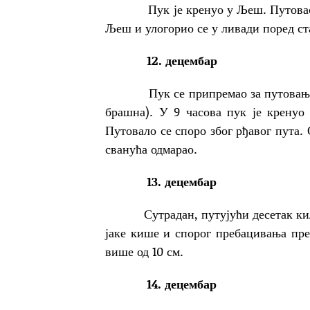
Пук је кренуо у Љеш. Путовао је 
Љеш и улогорио се у ливади поред ст
12. децембар
Пук се припремао за путовање. Хр
брашна). У 9 часова пук је крену
Путовало се споро због рђавог пута. 
сванућа одмарао.
13. децембар
Сутрадан, путујући десетак киломе
јаке кише и спорог пребацивања пре
више од 10 см.
14. децембар