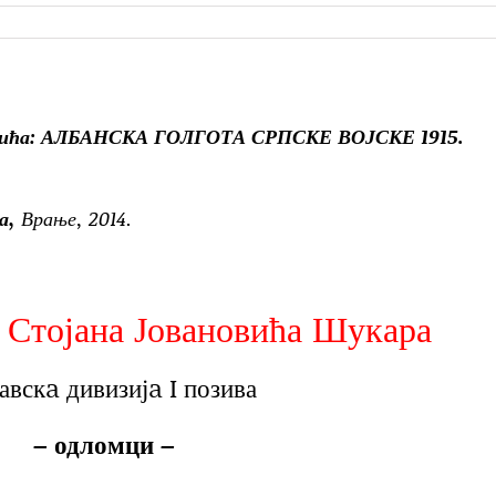
Јањића: АЛБАНСКА ГОЛГОТА СРПСКЕ ВОЈСКЕ 1915.
а,
Врање, 2014.
 Стојана Јовановића Шукара
вскa дивизијa I позива
– одломци –