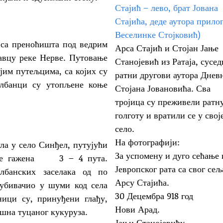
а са преноћишта под ведрим
Арса Стајић и Стојан Јање
вцу реке Нерве. Путовање
Станојевић из Ратаја, сусед
зјим путељцима, са којих су
ратни другови аутора Днев
Албанци су утопљене коње
Стојана Јовановића. Сва
тројица су преживели ратн
голготу и вратили се у свој
село.
На фотографији:
у село Синђел, путујући
За успомену и дуго сећање 
а је гажена 3 – 4 пута.
Јевропског рата са свог сељ
лбанских заселака од по
Арсу Стајића.
 убивачио у шуми код села
30 Децембра 918 год
ници су, принуђени глађу,
Нови Арад.
шна туцаног кукуруза.
Јањи Станојевићу