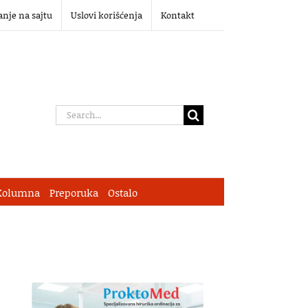
anje na sajtu
Uslovi korišćenja
Kontakt
Search
for:
Kolumna
Preporuka
Ostalo